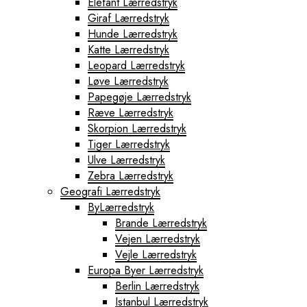
Elefant Lærredstryk
Giraf Lærredstryk
Hunde Lærredstryk
Katte Lærredstryk
Leopard Lærredstryk
Løve Lærredstryk
Papegøje Lærredstryk
Ræve Lærredstryk
Skorpion Lærredstryk
Tiger Lærredstryk
Ulve Lærredstryk
Zebra Lærredstryk
Geografi Lærredstryk
ByLærredstryk
Brande Lærredstryk
Vejen Lærredstryk
Vejle Lærredstryk
Europa Byer Lærredstryk
Berlin Lærredstryk
Istanbul Lærredstryk