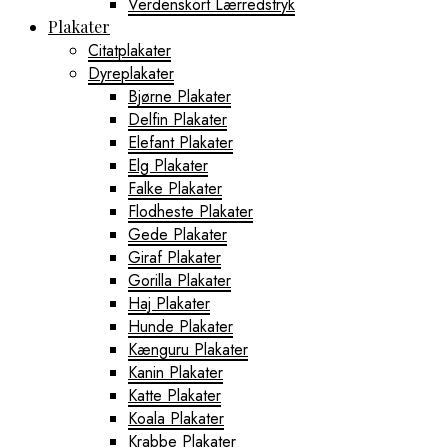
Verdenskort Lærredstryk
Plakater
Citatplakater
Dyreplakater
Bjørne Plakater
Delfin Plakater
Elefant Plakater
Elg Plakater
Falke Plakater
Flodheste Plakater
Gede Plakater
Giraf Plakater
Gorilla Plakater
Haj Plakater
Hunde Plakater
Kænguru Plakater
Kanin Plakater
Katte Plakater
Koala Plakater
Krabbe Plakater