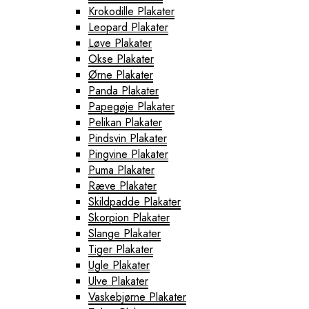
Krokodille Plakater
Leopard Plakater
Løve Plakater
Okse Plakater
Ørne Plakater
Panda Plakater
Papegøje Plakater
Pelikan Plakater
Pindsvin Plakater
Pingvine Plakater
Puma Plakater
Ræve Plakater
Skildpadde Plakater
Skorpion Plakater
Slange Plakater
Tiger Plakater
Ugle Plakater
Ulve Plakater
Vaskebjørne Plakater