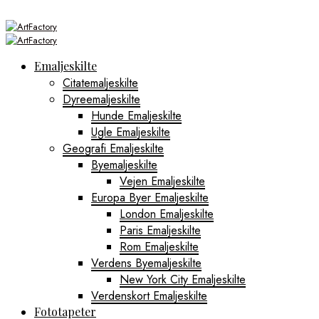
Emaljeskilte
Citatemaljeskilte
Dyreemaljeskilte
Hunde Emaljeskilte
Ugle Emaljeskilte
Geografi Emaljeskilte
Byemaljeskilte
Vejen Emaljeskilte
Europa Byer Emaljeskilte
London Emaljeskilte
Paris Emaljeskilte
Rom Emaljeskilte
Verdens Byemaljeskilte
New York City Emaljeskilte
Verdenskort Emaljeskilte
Fototapeter