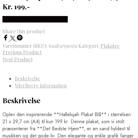
Fodboldwallstickers
Ringsted Plakater
Kr. 199,-
Bayern München Wallstickers
Rødovre Plakater
Manchester City Wallstickers
Rønne Plakater
Købes Hos Detbedstehjem.dk
Manchester United Wallstickers
Roskilde Plakater
Real Madrid Wallstickers
Silkeborg Plakater
Share this product
Skagen Plakater
Skanderborg Plakater
Skive Plakater
Varenummer (SKU):
6a1d3e59e17a
Kategori:
Plakater
Skjern Plakater
Previous Product
Slagelse Plakater
Next Product
Solrød Strand Plakater
Sønderborg Plakater
Svendborg Plakater
Beskrivelse
Taastrup Plakater
Yderligere information
Thisted Plakater
Tønder Plakater
Vejen Plakater
Beskrivelse
Vejle Plakater
Viborg Plakater
Oplev den inspirerende **Hallelujah Plakat Blå** i størrelsen
Vordingborg Plakater
21 x 29,7 cm (A4) til kun 199 kr. Denne plakat, som vi stolt
Danmarkskort Plakater
Europa Byer Plakater
præsenterer fra **Det Bedste Hjem**, er en sand hyldest til
Barcelona Plakater
musikken og det gode liv. Den elegante og enkle grafik fanger