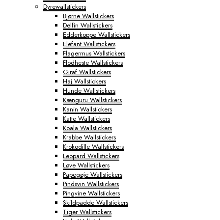
Dyrewallstickers
Byplakater
Bjørne Wallstickers
Aabenraa Plakater
Delfin Wallstickers
Aalborg Plakater
Edderkoppe Wallstickers
Aarhus Plakater
Elefant Wallstickers
Albertslund Plakater
Flagermus Wallstickers
Ballerup Plakater
Flodheste Wallstickers
Birkerød Plakater
Giraf Wallstickers
Brande Plakater
Haj Wallstickers
Brønderslev Plakater
Hunde Wallstickers
Esbjerg Plakater
Kænguru Wallstickers
Farum Plakater
Kanin Wallstickers
Fredericia Plakater
Katte Wallstickers
Frederiksberg Plakater
Koala Wallstickers
Frederikshavn Plakater
Krabbe Wallstickers
Frederikssund Plakater
Krokodille Wallstickers
Grindsted Plakater
Leopard Wallstickers
Haderslev Plakater
Løve Wallstickers
Haslev Plakater
Papegøje Wallstickers
Helsinge Plakater
Pindsvin Wallstickers
Helsingør Plakater
Pingvine Wallstickers
Herning Plakater
Skildpadde Wallstickers
Hillerød Plakater
Tiger Wallstickers
Hinnerup Plakater