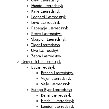
Giraf Lærredstryk
Hunde Lærredstryk
Katte Lærredstryk
Leopard Lærredstryk
Løve Lærredstryk
Papegøje Lærredstryk
Ræve Lærredstryk
Skorpion Lærredstryk
Tiger Lærredstryk
Ulve Lærredstryk
Zebra Lærredstryk
Geografi Lærredstryk
ByLærredstryk
Brande Lærredstryk
Vejen Lærredstryk
Vejle Lærredstryk
Europa Byer Lærredstryk
Berlin Lærredstryk
Istanbul Lærredstryk
London Lærredstryk