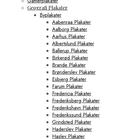
Gamerplakater
Geografi Plakater
Byplakater
Aabenraa Plakater
Aalborg Plakater
Aarhus Plakater
Albertslund Plakater
Ballerup Plakater
Birkerød Plakater
Brande Plakater
Brønderslev Plakater
Esbjerg Plakater
Farum Plakater
Fredericia Plakater
Frederiksberg Plakater
Frederikshavn Plakater
Frederikssund Plakater
Grindsted Plakater
Haderslev Plakater
Haslev Plakater