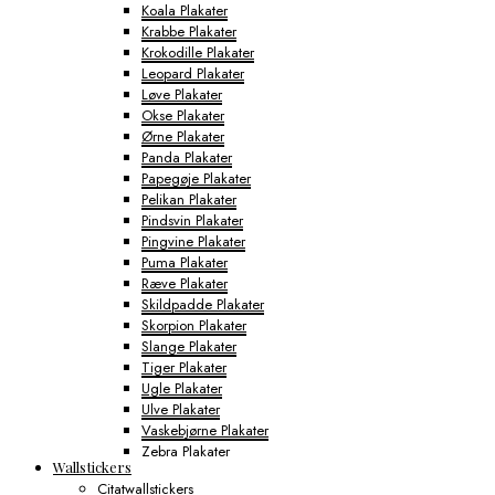
Koala Plakater
Krabbe Plakater
Krokodille Plakater
Leopard Plakater
Løve Plakater
Okse Plakater
Ørne Plakater
Panda Plakater
Papegøje Plakater
Pelikan Plakater
Pindsvin Plakater
Pingvine Plakater
Puma Plakater
Ræve Plakater
Skildpadde Plakater
Skorpion Plakater
Slange Plakater
Tiger Plakater
Ugle Plakater
Ulve Plakater
Vaskebjørne Plakater
Zebra Plakater
Wallstickers
Gamerplakater
Citatwallstickers
Geografi Plakater