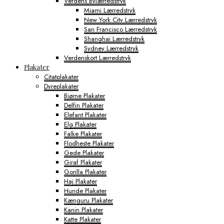
Verdens Bylærredstryk
Miami Lærredstryk
New York City Lærredstryk
San Francisco Lærredstryk
Shanghai Lærredstryk
Sydney Lærredstryk
Verdenskort Lærredstryk
Plakater
Citatplakater
Dyreplakater
Bjørne Plakater
Delfin Plakater
Elefant Plakater
Elg Plakater
Falke Plakater
Flodheste Plakater
Gede Plakater
Giraf Plakater
Gorilla Plakater
Haj Plakater
Hunde Plakater
Kænguru Plakater
Kanin Plakater
Katte Plakater