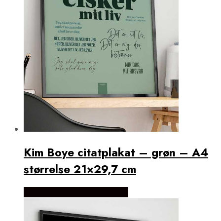
Fodboldplakater
AC Milan Plakater
Liverpool FC Plakater
Manchester City Plakater
Manchester United Plakater
Monaco Plakater
Real Madrid Plakater
Ribe Plakater
West Ham United Plakater
Varde Plakater
Kim Boye citatplakat – grøn – A4
størrelse 21×29,7 cm
Købes Hos Detbedstehjem.dk