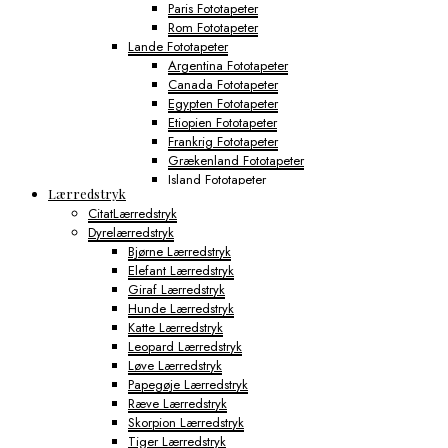
Paris Fototapeter
Rom Fototapeter
Lande Fototapeter
Argentina Fototapeter
Canada Fototapeter
Egypten Fototapeter
Etiopien Fototapeter
Frankrig Fototapeter
Grækenland Fototapeter
Island Fototapeter
Lærredstryk
Italien Fototapeter
CitatLærredstryk
Japan Fototapeter
Dyrelærredstryk
Kenya Fototapeter
Bjørne Lærredstryk
Tyskland Fototapeter
Elefant Lærredstryk
Verdens Byfototapeter
Giraf Lærredstryk
Boston Fototapeter
Hunde Lærredstryk
Chicago Fototapeter
Katte Lærredstryk
Los Angeles Fototapeter
Leopard Lærredstryk
Miami Fototapeter
Løve Lærredstryk
New York City Fototapeter
Papegøje Lærredstryk
Philadelphia Fototapeter
Ræve Lærredstryk
San Francisco Fototapeter
Skorpion Lærredstryk
Shanghai Fototapeter
Tiger Lærredstryk
Sydney Fototapeter