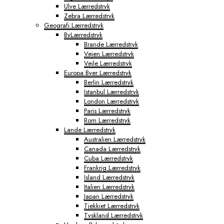
Ulve Lærredstryk
Tokyo Fototapeter
Zebra Lærredstryk
Verdenskort Fototapeter
Geografi Lærredstryk
ByLærredstryk
Brande Lærredstryk
Vejen Lærredstryk
Vejle Lærredstryk
Europa Byer Lærredstryk
Berlin Lærredstryk
Istanbul Lærredstryk
London Lærredstryk
Paris Lærredstryk
Rom Lærredstryk
Lande Lærredstryk
Australien Lærredstryk
Canada Lærredstryk
Cuba Lærredstryk
Frankrig Lærredstryk
Island Lærredstryk
Italien Lærredstryk
Japan Lærredstryk
Tjekkiet Lærredstryk
Tyskland Lærredstryk