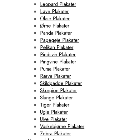
Leopard Plakater
Løve Plakater
Okse Plakater
Ørne Plakater
Panda Plakater
Papegøje Plakater
Pelikan Plakater
Pindsvin Plakater
Pingvine Plakater
Puma Plakater
Ræve Plakater
Skildpadde Plakater
Skorpion Plakater
Slange Plakater
Tiger Plakater
Ugle Plakater
Ulve Plakater
Vaskebjørne Plakater
Zebra Plakater