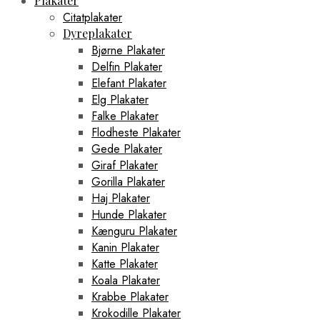
Plakater
Citatplakater
Dyreplakater
Bjørne Plakater
Delfin Plakater
Elefant Plakater
Elg Plakater
Falke Plakater
Flodheste Plakater
Gede Plakater
Giraf Plakater
Gorilla Plakater
Haj Plakater
Hunde Plakater
Kænguru Plakater
Kanin Plakater
Katte Plakater
Koala Plakater
Krabbe Plakater
Krokodille Plakater