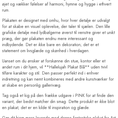
Berlin Plakater
øjet og vækker følelser af harmoni, hymne og hygge i ethvert
London Plakater
rum.
Madrid Plakater
Paris Plakater
Plakaten er designet med omhu, hvor hver detalje er udvalgt
Rom Plakater
for at skabe en visuel oplevelse, der taler til sjælen. Den lille
Lande Plakater
Australien Plakater
grafiske detalje med lydbølgerne øverst til venstre giver et unikt
Belgien Plakater
præg, der gør plakaten endnu mere interessant og
Brasilien Plakater
indbydende. Det er ikke bare en dekoration; det er et
Bulgarien Plakater
statement om livsglæde og skønhed i hverdagen.
Canada Plakater
Cuba Plakater
Uanset om du ønsker at forskønne din stue, kontor eller et
Danmark Plakater
Egypten Plakater
andet rum i dit hjem, vil **Hallelujah Plakat Blå** uden tvivl
Finland Plakater
tilføre karakter og stil. Den passer perfekt ind i enhver
Frankrig Plakater
indretning og kan nemt kombineres med andre kunstværker for
Grækenland Plakater
at skabe en personlig gallerivæg.
Indien Plakater
Island Plakater
Tag også et kig på den frække udgave i PINK for at finde den
Italien Plakater
variant, der bedst matcher din smag. Dette produkt er ikke blot
Japan Plakater
Jordan Plakater
en plakat; det er en kilde til inspiration og glæde.
Verdens Byplakater
Beijing Plakater
Gør dit hjem mere levende med denne fantastiske plakat fra Art