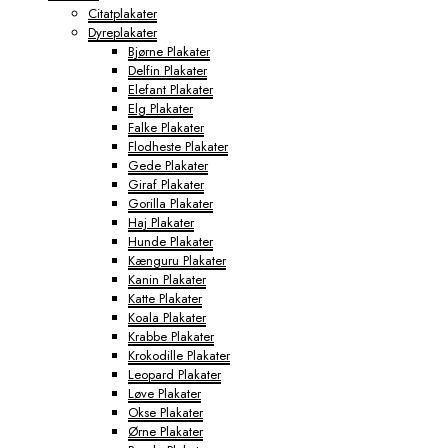
Citatplakater
Dyreplakater
Bjørne Plakater
Delfin Plakater
Elefant Plakater
Elg Plakater
Falke Plakater
Flodheste Plakater
Gede Plakater
Giraf Plakater
Gorilla Plakater
Haj Plakater
Hunde Plakater
Kænguru Plakater
Kanin Plakater
Katte Plakater
Koala Plakater
Krabbe Plakater
Krokodille Plakater
Leopard Plakater
Løve Plakater
Okse Plakater
Ørne Plakater