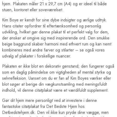
hjem. Plakaten måler 21 x 29,7 cm (A4) og er ideel til både
stuen, kontoret eller soveværelset.
Kim Boye er kendt for sine dybe indsigter og ærlige udtryk.
Hans citater opfordrer til eftertænksomhed og personlig
udvikling, hvilket gør denne plakat til et perfekt valg for dem,
der ønsker at omgive sig med inspirerende ord. Den smukke
beige baggrund skaber harmoni med ethvert rum og kan nemt
kombineres med andre farver og stilarter – se også vores
udvalg af plakater i forskellige nuancer.
Plakaten er ikke blot en dekorativ genstand; den fungerer også
som en daglig påmindelse om vigtigheden af mental styrke og
selvrefleksion. Uanset om du er fan af Kim Boyes værker eller
blot søger at berige din vægkunstsamling med meningsfuldt
indhold, vil denne citatplakat være et værdifuldt supplement.
Gør dit hjem mere personligt ved at investere i denne
fantastiske citatplakat fra Det Bedste Hjem hos
Detbedstehjem.dk. Den vil ikke kun pryde dine vægge, men