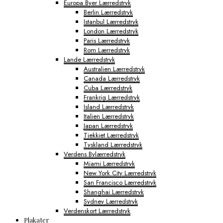
Europa Byer Lærredstryk
Berlin Lærredstryk
Istanbul Lærredstryk
London Lærredstryk
Paris Lærredstryk
Rom Lærredstryk
Lande Lærredstryk
Australien Lærredstryk
Canada Lærredstryk
Cuba Lærredstryk
Frankrig Lærredstryk
Island Lærredstryk
Italien Lærredstryk
Japan Lærredstryk
Tjekkiet Lærredstryk
Tyskland Lærredstryk
Verdens Bylærredstryk
Miami Lærredstryk
New York City Lærredstryk
San Francisco Lærredstryk
Shanghai Lærredstryk
Sydney Lærredstryk
Verdenskort Lærredstryk
Plakater