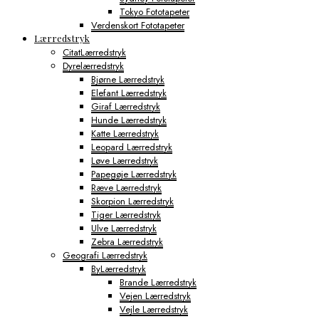
Tokyo Fototapeter
Verdenskort Fototapeter
Lærredstryk
CitatLærredstryk
Dyrelærredstryk
Bjørne Lærredstryk
Elefant Lærredstryk
Giraf Lærredstryk
Hunde Lærredstryk
Katte Lærredstryk
Leopard Lærredstryk
Løve Lærredstryk
Papegøje Lærredstryk
Ræve Lærredstryk
Skorpion Lærredstryk
Tiger Lærredstryk
Ulve Lærredstryk
Zebra Lærredstryk
Geografi Lærredstryk
ByLærredstryk
Brande Lærredstryk
Vejen Lærredstryk
Vejle Lærredstryk