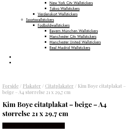
New York City Wallstickers
Tokyo Wallstickers
Verdenskort Wallstickers
Sportswallstickers
Fodboldwallstickers
Bayern München Wallstickers
Manchester City Wallstickers
Manchester United Wallstickers
Real Madrid Wallstickers
Forside
/
Plakater
/
Citatplakater
/
Kim Boye citatplakat –
beige – A4 størrelse 21 x 29,7 cm
Kim Boye citatplakat – beige – A4
størrelse 21 x 29,7 cm
Købes Hos Detbedstehjem.dk