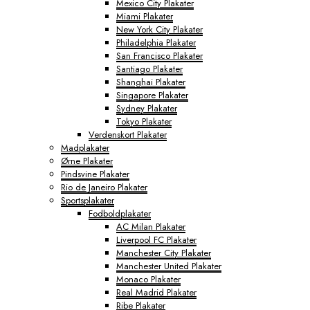
Mexico City Plakater
Miami Plakater
New York City Plakater
Philadelphia Plakater
San Francisco Plakater
Santiago Plakater
Shanghai Plakater
Singapore Plakater
Sydney Plakater
Tokyo Plakater
Verdenskort Plakater
Madplakater
Ørne Plakater
Pindsvine Plakater
Rio de Janeiro Plakater
Sportsplakater
Fodboldplakater
AC Milan Plakater
Liverpool FC Plakater
Manchester City Plakater
Manchester United Plakater
Monaco Plakater
Real Madrid Plakater
Ribe Plakater