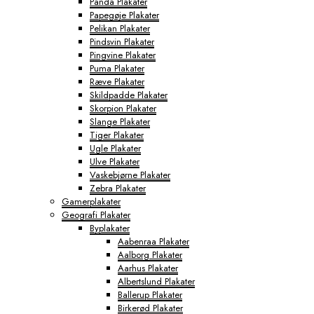
Panda Plakater
Papegøje Plakater
Pelikan Plakater
Pindsvin Plakater
Pingvine Plakater
Puma Plakater
Ræve Plakater
Skildpadde Plakater
Skorpion Plakater
Slange Plakater
Tiger Plakater
Ugle Plakater
Ulve Plakater
Vaskebjørne Plakater
Zebra Plakater
Gamerplakater
Geografi Plakater
Byplakater
Aabenraa Plakater
Aalborg Plakater
Aarhus Plakater
Albertslund Plakater
Ballerup Plakater
Birkerød Plakater