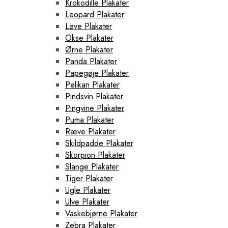
Krokodille Plakater
Leopard Plakater
Løve Plakater
Okse Plakater
Ørne Plakater
Panda Plakater
Papegøje Plakater
Pelikan Plakater
Pindsvin Plakater
Pingvine Plakater
Puma Plakater
Ræve Plakater
Skildpadde Plakater
Skorpion Plakater
Slange Plakater
Tiger Plakater
Ugle Plakater
Ulve Plakater
Vaskebjørne Plakater
Zebra Plakater