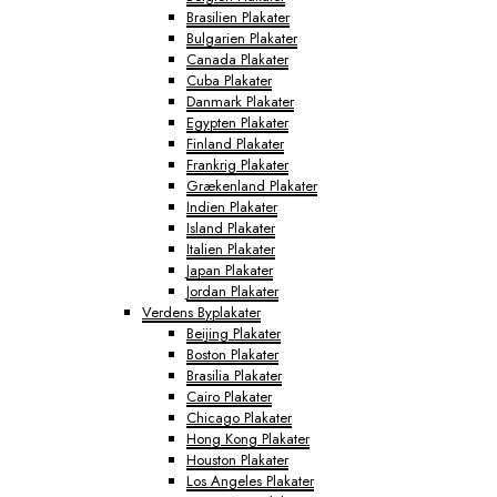
Brasilien Plakater
Bulgarien Plakater
Canada Plakater
Cuba Plakater
Danmark Plakater
Egypten Plakater
Finland Plakater
Frankrig Plakater
Grækenland Plakater
Indien Plakater
Island Plakater
Italien Plakater
Japan Plakater
Jordan Plakater
Verdens Byplakater
Beijing Plakater
Boston Plakater
Brasilia Plakater
Cairo Plakater
Chicago Plakater
Hong Kong Plakater
Houston Plakater
Los Angeles Plakater