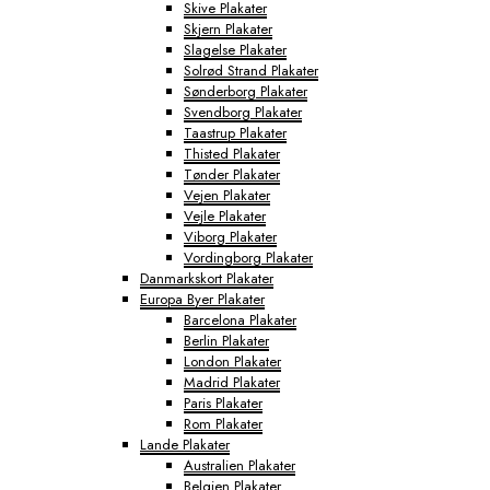
Skive Plakater
Skjern Plakater
Slagelse Plakater
Solrød Strand Plakater
Sønderborg Plakater
Svendborg Plakater
Taastrup Plakater
Thisted Plakater
Tønder Plakater
Vejen Plakater
Vejle Plakater
Viborg Plakater
Vordingborg Plakater
Danmarkskort Plakater
Europa Byer Plakater
Barcelona Plakater
Berlin Plakater
London Plakater
Madrid Plakater
Paris Plakater
Rom Plakater
Lande Plakater
Australien Plakater
Belgien Plakater