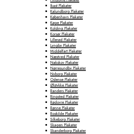
Ikast Plakater
Kalundborg Plakater
København Plakater
Køge Plakater
Kolding Plakater
Korsør Plakater
Lillerød Plakater
Lyngby Plakater
Middelfart Plakater
Næstved Plakater
Nakskov Plakater
Nørresundby Plakater
Nyborg Plakater
Odense Plakater
Ølstykke Plakater
Randers Plakater
Ringsted Plakater
Rødovre Plakater
Rønne Plakater
Roskilde Plakater
Silkeborg Plakater
Skagen Plakater
Skanderborg Plakater