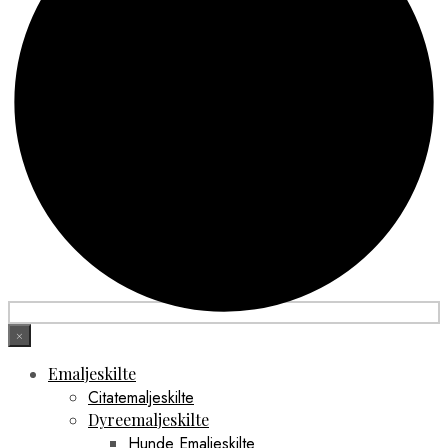
×
Emaljeskilte
Citatemaljeskilte
Dyreemaljeskilte
Hunde Emaljeskilte