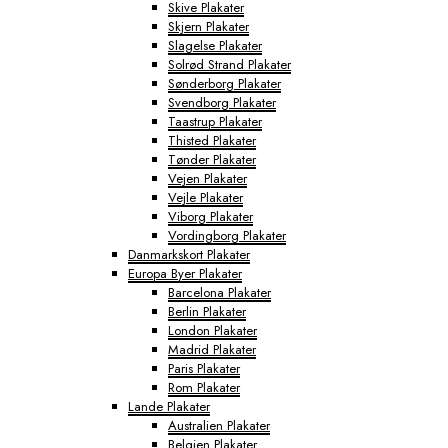
Skive Plakater
Skjern Plakater
Slagelse Plakater
Solrød Strand Plakater
Sønderborg Plakater
Svendborg Plakater
Taastrup Plakater
Thisted Plakater
Tønder Plakater
Vejen Plakater
Vejle Plakater
Viborg Plakater
Vordingborg Plakater
Danmarkskort Plakater
Europa Byer Plakater
Barcelona Plakater
Berlin Plakater
London Plakater
Madrid Plakater
Paris Plakater
Rom Plakater
Lande Plakater
Australien Plakater
Belgien Plakater