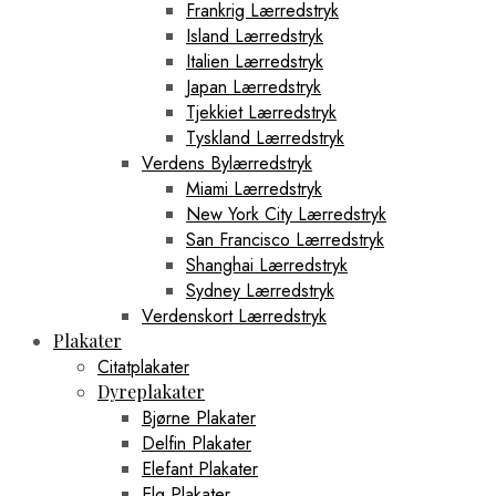
Frankrig Lærredstryk
Island Lærredstryk
Italien Lærredstryk
Japan Lærredstryk
Tjekkiet Lærredstryk
Tyskland Lærredstryk
Verdens Bylærredstryk
Miami Lærredstryk
New York City Lærredstryk
San Francisco Lærredstryk
Shanghai Lærredstryk
Sydney Lærredstryk
Verdenskort Lærredstryk
Plakater
Citatplakater
Dyreplakater
Bjørne Plakater
Delfin Plakater
Elefant Plakater
Elg Plakater