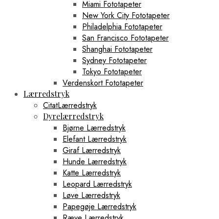
Miami Fototapeter
New York City Fototapeter
Philadelphia Fototapeter
San Francisco Fototapeter
Shanghai Fototapeter
Sydney Fototapeter
Tokyo Fototapeter
Verdenskort Fototapeter
Lærredstryk
CitatLærredstryk
Dyrelærredstryk
Bjørne Lærredstryk
Elefant Lærredstryk
Giraf Lærredstryk
Hunde Lærredstryk
Katte Lærredstryk
Leopard Lærredstryk
Løve Lærredstryk
Papegøje Lærredstryk
Ræve Lærredstryk