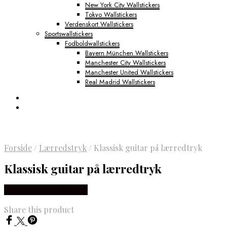
New York City Wallstickers
Tokyo Wallstickers
Verdenskort Wallstickers
Sportswallstickers
Fodboldwallstickers
Bayern München Wallstickers
Manchester City Wallstickers
Manchester United Wallstickers
Real Madrid Wallstickers
Forside
/
Lærredstryk
/
Klassisk guitar på lærredtryk
Klassisk guitar på lærredtryk
Købes Hos NiceWall.dk
Share this product