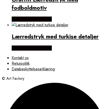
fodboldmotiv
Købes Hos NiceWall.dk
Lærredstryk med turkise detaljer
Købes Hos NiceWall.dk
Kontakt os
Returpolitik
Databeskyttelseserklæring
© Art Factory