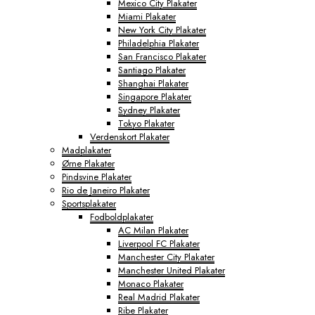
Mexico City Plakater
Miami Plakater
New York City Plakater
Philadelphia Plakater
San Francisco Plakater
Santiago Plakater
Shanghai Plakater
Singapore Plakater
Sydney Plakater
Tokyo Plakater
Verdenskort Plakater
Madplakater
Ørne Plakater
Pindsvine Plakater
Rio de Janeiro Plakater
Sportsplakater
Fodboldplakater
AC Milan Plakater
Liverpool FC Plakater
Manchester City Plakater
Manchester United Plakater
Monaco Plakater
Real Madrid Plakater
Ribe Plakater