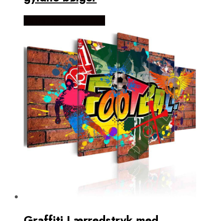
Købes Hos NiceWall.dk
Graffiti Lærredstryk med