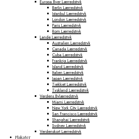
Europa Byer Lærredstryk
Berlin Lærredstryk
Istanbul Lærredstryk
London Lærredstryk
Paris Lærredstryk
Rom Lærredstryk
Lande Lærredstryk
Australien Lærredstryk
Canada Lærredstryk
Cuba Lærredstryk
Frankrig Lærredstryk
Island Lærredstryk
Italien Lærredstryk
Japan Lærredstryk
Tjekkiet Lærredstryk
Tyskland Lærredstryk
Verdens Bylærredstryk
Miami Lærredstryk
New York City Lærredstryk
San Francisco Lærredstryk
Shanghai Lærredstryk
Sydney Lærredstryk
Verdenskort Lærredstryk
Plakater