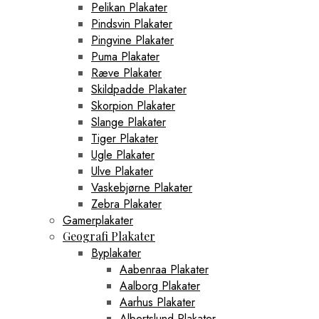
Pelikan Plakater
Pindsvin Plakater
Pingvine Plakater
Puma Plakater
Ræve Plakater
Skildpadde Plakater
Skorpion Plakater
Slange Plakater
Tiger Plakater
Ugle Plakater
Ulve Plakater
Vaskebjørne Plakater
Zebra Plakater
Gamerplakater
Geografi Plakater
Byplakater
Aabenraa Plakater
Aalborg Plakater
Aarhus Plakater
Albertslund Plakater