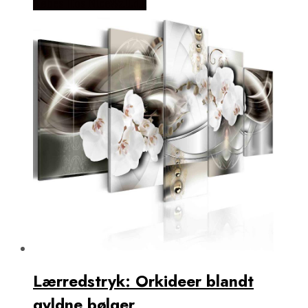
Købes Hos NiceWall.dk
Lærredstryk: Orkideer blandt
gyldne bølger