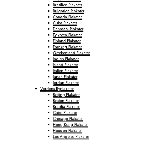
Brasilien Plakater
Bulgarien Plakater
Canada Plakater
Cuba Plakater
Danmark Plakater
Egypten Plakater
Finland Plakater
Frankrig Plakater
Grækenland Plakater
Indien Plakater
Island Plakater
Italien Plakater
Japan Plakater
Jordan Plakater
Verdens Byplakater
Beijing Plakater
Boston Plakater
Brasilia Plakater
Cairo Plakater
Chicago Plakater
Hong Kong Plakater
Houston Plakater
Los Angeles Plakater