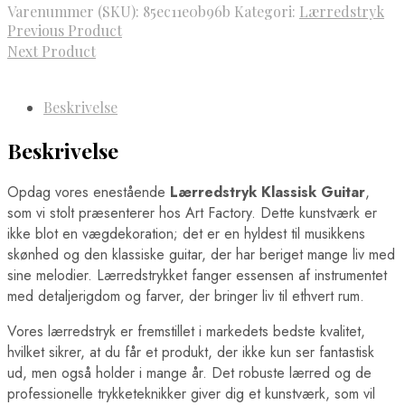
Varenummer (SKU):
85ec11e0b96b
Kategori:
Lærredstryk
Previous Product
Next Product
Beskrivelse
Beskrivelse
Opdag vores enestående
Lærredstryk Klassisk Guitar
,
som vi stolt præsenterer hos Art Factory. Dette kunstværk er
ikke blot en vægdekoration; det er en hyldest til musikkens
skønhed og den klassiske guitar, der har beriget mange liv med
sine melodier. Lærredstrykket fanger essensen af instrumentet
med detaljerigdom og farver, der bringer liv til ethvert rum.
Vores lærredstryk er fremstillet i markedets bedste kvalitet,
hvilket sikrer, at du får et produkt, der ikke kun ser fantastisk
ud, men også holder i mange år. Det robuste lærred og de
professionelle trykketeknikker giver dig et kunstværk, som vil