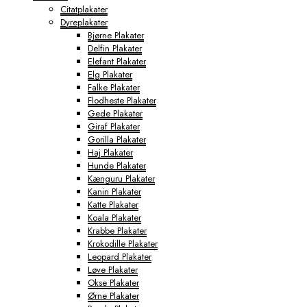
Citatplakater
Dyreplakater
Bjørne Plakater
Delfin Plakater
Elefant Plakater
Elg Plakater
Falke Plakater
Flodheste Plakater
Gede Plakater
Giraf Plakater
Gorilla Plakater
Haj Plakater
Hunde Plakater
Kænguru Plakater
Kanin Plakater
Katte Plakater
Koala Plakater
Krabbe Plakater
Krokodille Plakater
Leopard Plakater
Løve Plakater
Okse Plakater
Ørne Plakater