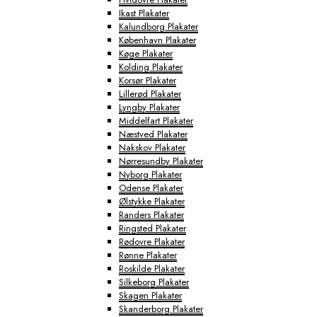
Ikast Plakater
Kalundborg Plakater
København Plakater
Køge Plakater
Kolding Plakater
Korsør Plakater
Lillerød Plakater
Lyngby Plakater
Middelfart Plakater
Næstved Plakater
Nakskov Plakater
Nørresundby Plakater
Nyborg Plakater
Odense Plakater
Ølstykke Plakater
Randers Plakater
Ringsted Plakater
Rødovre Plakater
Rønne Plakater
Roskilde Plakater
Silkeborg Plakater
Skagen Plakater
Skanderborg Plakater