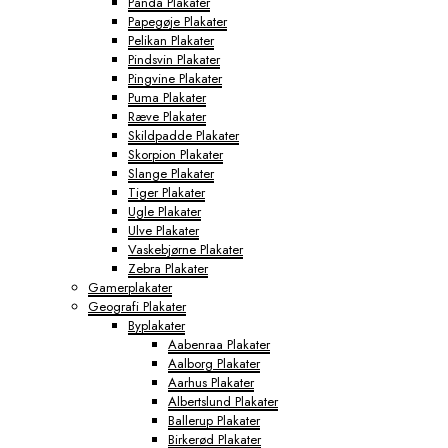
Panda Plakater
Papegøje Plakater
Pelikan Plakater
Pindsvin Plakater
Pingvine Plakater
Puma Plakater
Ræve Plakater
Skildpadde Plakater
Skorpion Plakater
Slange Plakater
Tiger Plakater
Ugle Plakater
Ulve Plakater
Vaskebjørne Plakater
Zebra Plakater
Gamerplakater
Geografi Plakater
Byplakater
Aabenraa Plakater
Aalborg Plakater
Aarhus Plakater
Albertslund Plakater
Ballerup Plakater
Birkerød Plakater