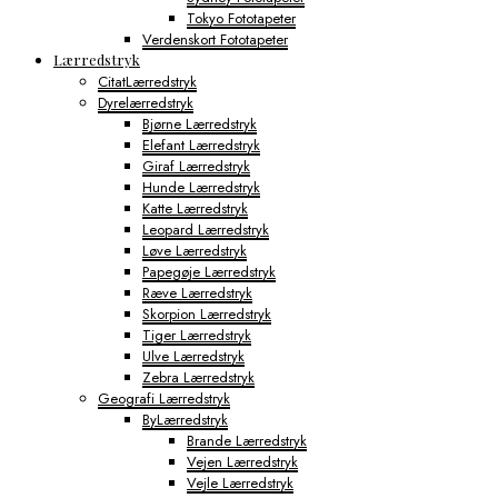
Tokyo Fototapeter
Verdenskort Fototapeter
Lærredstryk
CitatLærredstryk
Dyrelærredstryk
Bjørne Lærredstryk
Elefant Lærredstryk
Giraf Lærredstryk
Hunde Lærredstryk
Katte Lærredstryk
Leopard Lærredstryk
Løve Lærredstryk
Papegøje Lærredstryk
Ræve Lærredstryk
Skorpion Lærredstryk
Tiger Lærredstryk
Ulve Lærredstryk
Zebra Lærredstryk
Geografi Lærredstryk
ByLærredstryk
Brande Lærredstryk
Vejen Lærredstryk
Vejle Lærredstryk