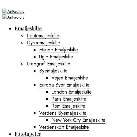
Emaljeskilte
Citatemaljeskilte
Dyreemaljeskilte
Hunde Emaljeskilte
Ugle Emaljeskilte
Geografi Emaljeskilte
Byemaljeskilte
Vejen Emaljeskilte
Europa Byer Emaljeskilte
London Emaljeskilte
Paris Emaljeskilte
Rom Emaljeskilte
Verdens Byemaljeskilte
New York City Emaljeskilte
Verdenskort Emaljeskilte
Fototapeter