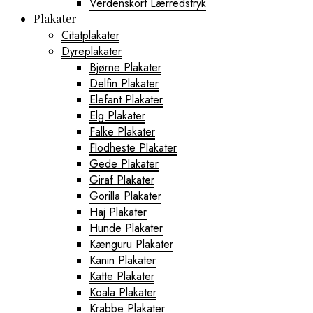
Verdenskort Lærredstryk
Plakater
Citatplakater
Dyreplakater
Bjørne Plakater
Delfin Plakater
Elefant Plakater
Elg Plakater
Falke Plakater
Flodheste Plakater
Gede Plakater
Giraf Plakater
Gorilla Plakater
Haj Plakater
Hunde Plakater
Kænguru Plakater
Kanin Plakater
Katte Plakater
Koala Plakater
Krabbe Plakater