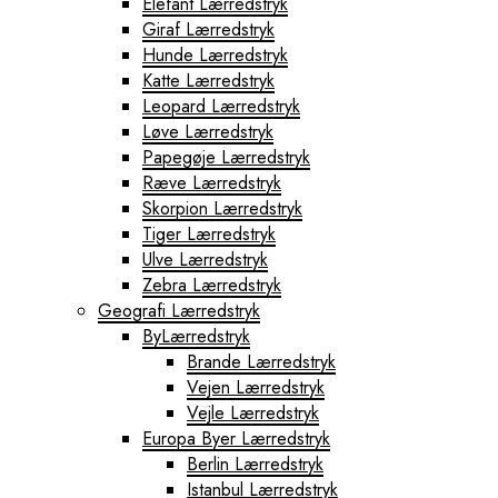
Elefant Lærredstryk
Giraf Lærredstryk
Hunde Lærredstryk
Katte Lærredstryk
Leopard Lærredstryk
Løve Lærredstryk
Papegøje Lærredstryk
Ræve Lærredstryk
Skorpion Lærredstryk
Tiger Lærredstryk
Ulve Lærredstryk
Zebra Lærredstryk
Geografi Lærredstryk
ByLærredstryk
Brande Lærredstryk
Vejen Lærredstryk
Vejle Lærredstryk
Europa Byer Lærredstryk
Berlin Lærredstryk
Istanbul Lærredstryk