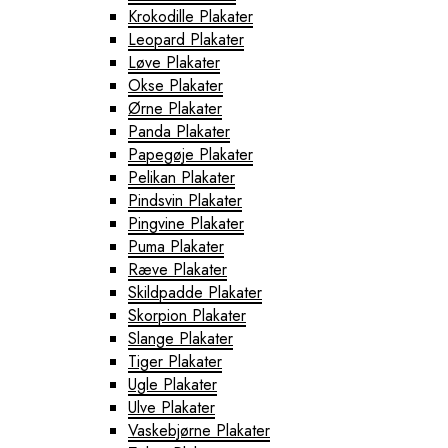
Krokodille Plakater
Leopard Plakater
Løve Plakater
Okse Plakater
Ørne Plakater
Panda Plakater
Papegøje Plakater
Pelikan Plakater
Pindsvin Plakater
Pingvine Plakater
Puma Plakater
Ræve Plakater
Skildpadde Plakater
Skorpion Plakater
Slange Plakater
Tiger Plakater
Ugle Plakater
Ulve Plakater
Vaskebjørne Plakater