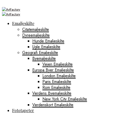
Emaljeskilte
Citatemaljeskilte
Dyreemaljeskilte
Hunde Emaljeskilte
Ugle Emaljeskilte
Geografi Emaljeskilte
Byemaljeskilte
Vejen Emaljeskilte
Europa Byer Emaljeskilte
London Emaljeskilte
Paris Emaljeskilte
Rom Emaljeskilte
Verdens Byemaljeskilte
New York City Emaljeskilte
Verdenskort Emaljeskilte
Fototapeter