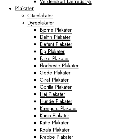
Verdenskort Lærredstryk
Plakater
Citatplakater
Dyreplakater
Bjørne Plakater
Delfin Plakater
Elefant Plakater
Elg Plakater
Falke Plakater
Flodheste Plakater
Gede Plakater
Giraf Plakater
Gorilla Plakater
Haj Plakater
Hunde Plakater
Kænguru Plakater
Kanin Plakater
Katte Plakater
Koala Plakater
Krabbe Plakater