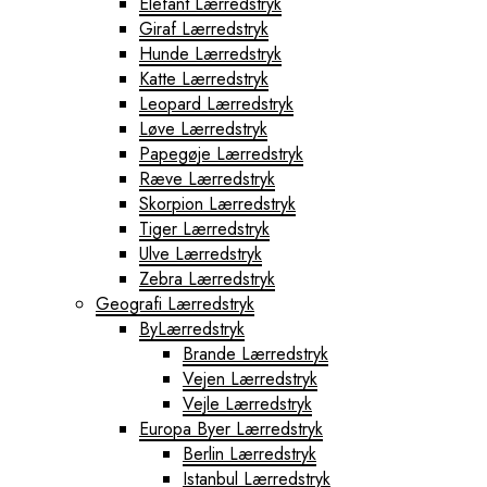
Elefant Lærredstryk
Giraf Lærredstryk
Hunde Lærredstryk
Katte Lærredstryk
Leopard Lærredstryk
Løve Lærredstryk
Papegøje Lærredstryk
Ræve Lærredstryk
Skorpion Lærredstryk
Tiger Lærredstryk
Ulve Lærredstryk
Zebra Lærredstryk
Geografi Lærredstryk
ByLærredstryk
Brande Lærredstryk
Vejen Lærredstryk
Vejle Lærredstryk
Europa Byer Lærredstryk
Berlin Lærredstryk
Istanbul Lærredstryk