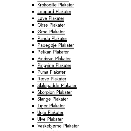
Krokodille Plakater
Leopard Plakater
Løve Plakater
Okse Plakater
Ørne Plakater
Panda Plakater
Papegøje Plakater
Pelikan Plakater
Pindsvin Plakater
Pingvine Plakater
Puma Plakater
Ræve Plakater
Skildpadde Plakater
Skorpion Plakater
Slange Plakater
Tiger Plakater
Ugle Plakater
Ulve Plakater
Vaskebjørne Plakater