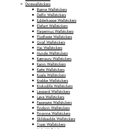
Dyrewallstickers
Byplakater
Bjørne Wallstickers
Aabenraa Plakater
Delfin Wallstickers
Aalborg Plakater
Edderkoppe Wallstickers
Aarhus Plakater
Elefant Wallstickers
Albertslund Plakater
Flagermus Wallstickers
Ballerup Plakater
Flodheste Wallstickers
Birkerød Plakater
Giraf Wallstickers
Brande Plakater
Haj Wallstickers
Brønderslev Plakater
Hunde Wallstickers
Esbjerg Plakater
Kænguru Wallstickers
Farum Plakater
Kanin Wallstickers
Fredericia Plakater
Katte Wallstickers
Frederiksberg Plakater
Koala Wallstickers
Frederikshavn Plakater
Krabbe Wallstickers
Frederikssund Plakater
Krokodille Wallstickers
Grindsted Plakater
Leopard Wallstickers
Haderslev Plakater
Løve Wallstickers
Haslev Plakater
Papegøje Wallstickers
Helsinge Plakater
Pindsvin Wallstickers
Helsingør Plakater
Pingvine Wallstickers
Herning Plakater
Skildpadde Wallstickers
Hillerød Plakater
Tiger Wallstickers
Hinnerup Plakater