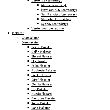
Verdens Bylærredstryk
Miami Lærredstryk
New York City Lærredstryk
San Francisco Lærredstryk
Shanghai Lærredstryk
Sydney Lærredstryk
Verdenskort Lærredstryk
Plakater
Citatplakater
Dyreplakater
Bjørne Plakater
Delfin Plakater
Elefant Plakater
Elg Plakater
Falke Plakater
Flodheste Plakater
Gede Plakater
Giraf Plakater
Gorilla Plakater
Haj Plakater
Hunde Plakater
Kænguru Plakater
Kanin Plakater
Katte Plakater