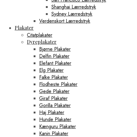
Shanghai Lærredstryk
Sydney Lærredstryk
Verdenskort Lærredstryk
Plakater
Citatplakater
Dyreplakater
Bjørne Plakater
Delfin Plakater
Elefant Plakater
Elg Plakater
Falke Plakater
Flodheste Plakater
Gede Plakater
Giraf Plakater
Gorilla Plakater
Haj Plakater
Hunde Plakater
Kænguru Plakater
Kanin Plakater