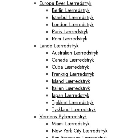
Europa Byer Lærredstryk
Berlin Lærredstryk
Istanbul Lærredstryk
London Lærredstryk
Paris Lærredstryk
Rom Lærredstryk
Lande Lærredstryk
Australien Lærredstryk
Canada Lærredstryk
Cuba Lærredstryk
Frankrig Lærredstryk
Island Lærredstryk
Italien Lærredstryk
Japan Lærredstryk
Tjekkiet Lærredstryk
Tyskland Lærredstryk
Verdens Bylærredstryk
Miami Lærredstryk
New York City Lærredstryk
San Francisco Lærredstryk