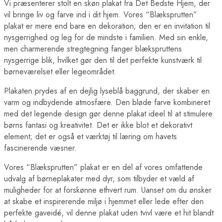
Berlin Plakater
Vi præsenterer stolt en skøn plakat fra Det Bedste Hjem, der
London Plakater
vil bringe liv og farve ind i dit hjem. Vores “Blæksprutten”
Madrid Plakater
plakat er mere end bare en dekoration; den er en invitation til
Paris Plakater
nysgerrighed og leg for de mindste i familien. Med sin enkle,
Rom Plakater
men charmerende stregtegning fanger blækspruttens
Lande Plakater
Australien Plakater
nysgerrige blik, hvilket gør den til det perfekte kunstværk til
Belgien Plakater
børneværelset eller legeområdet.
Brasilien Plakater
Bulgarien Plakater
Plakaten prydes af en dejlig lyseblå baggrund, der skaber en
Canada Plakater
varm og indbydende atmosfære. Den bløde farve kombineret
Cuba Plakater
med det legende design gør denne plakat ideel til at stimulere
Danmark Plakater
børns fantasi og kreativitet. Det er ikke blot et dekorativt
Egypten Plakater
Finland Plakater
element; det er også et værktøj til læring om havets
Frankrig Plakater
fascinerende væsner.
Grækenland Plakater
Indien Plakater
Vores “Blæksprutten” plakat er en del af vores omfattende
Island Plakater
udvalg af børneplakater med dyr, som tilbyder et væld af
Italien Plakater
muligheder for at forskønne ethvert rum. Uanset om du ønsker
Japan Plakater
Jordan Plakater
at skabe et inspirerende miljø i hjemmet eller lede efter den
Verdens Byplakater
perfekte gaveidé, vil denne plakat uden tvivl være et hit blandt
Beijing Plakater