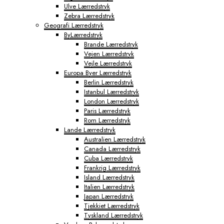
Ulve Lærredstryk
Tokyo Fototapeter
Zebra Lærredstryk
Verdenskort Fototapeter
Geografi Lærredstryk
ByLærredstryk
Brande Lærredstryk
Vejen Lærredstryk
Vejle Lærredstryk
Europa Byer Lærredstryk
Berlin Lærredstryk
Istanbul Lærredstryk
London Lærredstryk
Paris Lærredstryk
Rom Lærredstryk
Lande Lærredstryk
Australien Lærredstryk
Canada Lærredstryk
Cuba Lærredstryk
Frankrig Lærredstryk
Island Lærredstryk
Italien Lærredstryk
Japan Lærredstryk
Tjekkiet Lærredstryk
Tyskland Lærredstryk