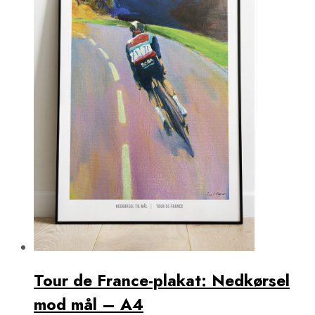
Fodboldplakater
AC Milan Plakater
Liverpool FC Plakater
Manchester City Plakater
Manchester United Plakater
Monaco Plakater
Real Madrid Plakater
Ribe Plakater
West Ham United Plakater
Varde Plakater
Tour de France-plakat: Nedkørsel
mod mål – A4