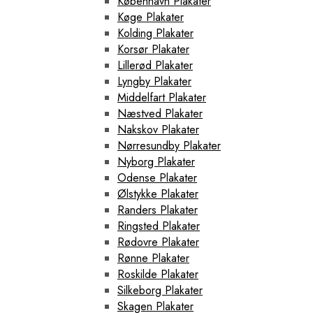
København Plakater
Køge Plakater
Kolding Plakater
Korsør Plakater
Lillerød Plakater
Lyngby Plakater
Middelfart Plakater
Næstved Plakater
Nakskov Plakater
Nørresundby Plakater
Nyborg Plakater
Odense Plakater
Ølstykke Plakater
Randers Plakater
Ringsted Plakater
Rødovre Plakater
Rønne Plakater
Roskilde Plakater
Silkeborg Plakater
Skagen Plakater