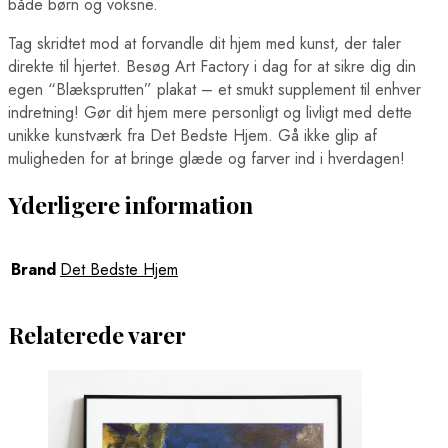
både børn og voksne.
Boston Plakater
Brasilia Plakater
Tag skridtet mod at forvandle dit hjem med kunst, der taler
Cairo Plakater
direkte til hjertet. Besøg Art Factory i dag for at sikre dig din
Chicago Plakater
egen “Blæksprutten” plakat – et smukt supplement til enhver
Hong Kong Plakater
Houston Plakater
indretning! Gør dit hjem mere personligt og livligt med dette
Los Angeles Plakater
unikke kunstværk fra Det Bedste Hjem. Gå ikke glip af
Mexico City Plakater
muligheden for at bringe glæde og farver ind i hverdagen!
Miami Plakater
New York City Plakater
Yderligere information
Philadelphia Plakater
San Francisco Plakater
Santiago Plakater
Shanghai Plakater
Brand
Det Bedste Hjem
Singapore Plakater
Sydney Plakater
Tokyo Plakater
Relaterede varer
Verdenskort Plakater
Madplakater
Ørne Plakater
Pindsvine Plakater
Rio de Janeiro Plakater
Sportsplakater