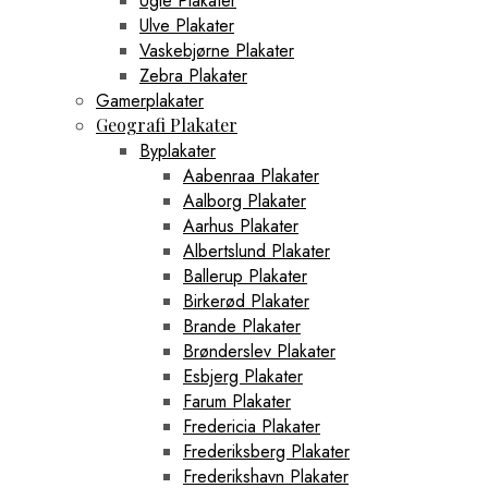
Ugle Plakater
Ulve Plakater
Vaskebjørne Plakater
Zebra Plakater
Gamerplakater
Geografi Plakater
Byplakater
Aabenraa Plakater
Aalborg Plakater
Aarhus Plakater
Albertslund Plakater
Ballerup Plakater
Birkerød Plakater
Brande Plakater
Brønderslev Plakater
Esbjerg Plakater
Farum Plakater
Fredericia Plakater
Frederiksberg Plakater
Frederikshavn Plakater