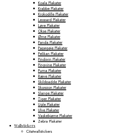
Koala Plakater
Krabbe Plakater
Krokodille Plakater
Leopard Plakater
Løve Plakater
Okse Plakater
Ørne Plakater
Panda Plakater
Papegøje Plakater
Pelikan Plakater
Pindsvin Plakater
Pingvine Plakater
Puma Plakater
Ræve Plakater
Skildpadde Plakater
Skorpion Plakater
Slange Plakater
Tiger Plakater
Ugle Plakater
Ulve Plakater
Vaskebjørne Plakater
Zebra Plakater
Wallstickers
Gamerplakater
Citatwallstickers
Geografi Plakater