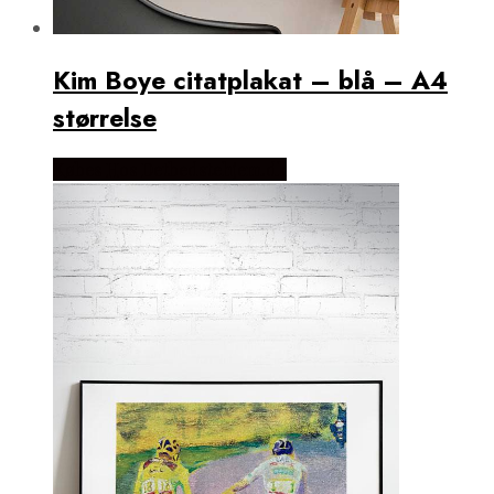
Kim Boye citatplakat – blå – A4
størrelse
Købes Hos Detbedstehjem.dk