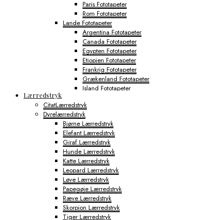
Paris Fototapeter
Rom Fototapeter
Lande Fototapeter
Argentina Fototapeter
Canada Fototapeter
Egypten Fototapeter
Etiopien Fototapeter
Frankrig Fototapeter
Grækenland Fototapeter
Island Fototapeter
Lærredstryk
Italien Fototapeter
CitatLærredstryk
Japan Fototapeter
Dyrelærredstryk
Kenya Fototapeter
Bjørne Lærredstryk
Tyskland Fototapeter
Elefant Lærredstryk
Verdens Byfototapeter
Giraf Lærredstryk
Boston Fototapeter
Hunde Lærredstryk
Chicago Fototapeter
Katte Lærredstryk
Los Angeles Fototapeter
Leopard Lærredstryk
Miami Fototapeter
Løve Lærredstryk
New York City Fototapeter
Papegøje Lærredstryk
Philadelphia Fototapeter
Ræve Lærredstryk
San Francisco Fototapeter
Skorpion Lærredstryk
Shanghai Fototapeter
Tiger Lærredstryk
Sydney Fototapeter