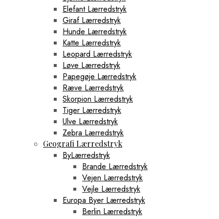
Elefant Lærredstryk
Giraf Lærredstryk
Hunde Lærredstryk
Katte Lærredstryk
Leopard Lærredstryk
Løve Lærredstryk
Papegøje Lærredstryk
Ræve Lærredstryk
Skorpion Lærredstryk
Tiger Lærredstryk
Ulve Lærredstryk
Zebra Lærredstryk
Geografi Lærredstryk
ByLærredstryk
Brande Lærredstryk
Vejen Lærredstryk
Vejle Lærredstryk
Europa Byer Lærredstryk
Berlin Lærredstryk