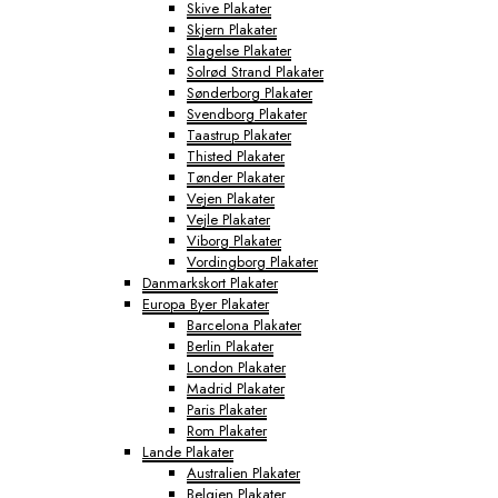
Skive Plakater
Skjern Plakater
Slagelse Plakater
Solrød Strand Plakater
Sønderborg Plakater
Svendborg Plakater
Taastrup Plakater
Thisted Plakater
Tønder Plakater
Vejen Plakater
Vejle Plakater
Viborg Plakater
Vordingborg Plakater
Danmarkskort Plakater
Europa Byer Plakater
Barcelona Plakater
Berlin Plakater
London Plakater
Madrid Plakater
Paris Plakater
Rom Plakater
Lande Plakater
Australien Plakater
Belgien Plakater