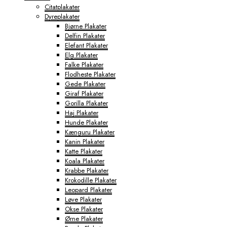
Citatplakater
Dyreplakater
Bjørne Plakater
Delfin Plakater
Elefant Plakater
Elg Plakater
Falke Plakater
Flodheste Plakater
Gede Plakater
Giraf Plakater
Gorilla Plakater
Haj Plakater
Hunde Plakater
Kænguru Plakater
Kanin Plakater
Katte Plakater
Koala Plakater
Krabbe Plakater
Krokodille Plakater
Leopard Plakater
Løve Plakater
Okse Plakater
Ørne Plakater