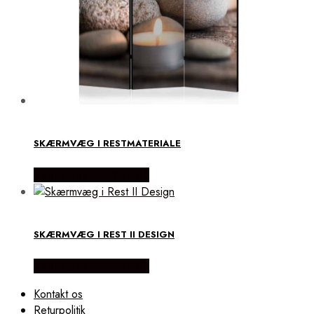
SKÆRMVÆG I RESTMATERIALE
Købes Hos NiceWall.dk
SKÆRMVÆG I REST II DESIGN
Købes Hos NiceWall.dk
Kontakt os
Returpolitik