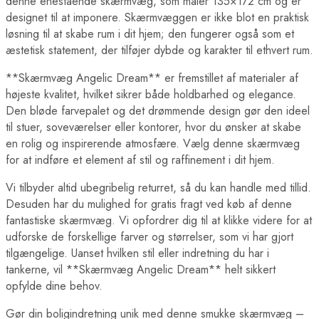
denne enestående skærmvæg, som måler 135×172 cm og er
designet til at imponere. Skærmvæggen er ikke blot en praktisk
løsning til at skabe rum i dit hjem; den fungerer også som et
æstetisk statement, der tilføjer dybde og karakter til ethvert rum.
**Skærmvæg Angelic Dream** er fremstillet af materialer af
højeste kvalitet, hvilket sikrer både holdbarhed og elegance.
Den bløde farvepalet og det drømmende design gør den ideel
til stuer, soveværelser eller kontorer, hvor du ønsker at skabe
en rolig og inspirerende atmosfære. Vælg denne skærmvæg
for at indføre et element af stil og raffinement i dit hjem.
Vi tilbyder altid ubegribelig returret, så du kan handle med tillid.
Desuden har du mulighed for gratis fragt ved køb af denne
fantastiske skærmvæg. Vi opfordrer dig til at klikke videre for at
udforske de forskellige farver og størrelser, som vi har gjort
tilgængelige. Uanset hvilken stil eller indretning du har i
tankerne, vil **Skærmvæg Angelic Dream** helt sikkert
opfylde dine behov.
Gør din boligindretning unik med denne smukke skærmvæg –