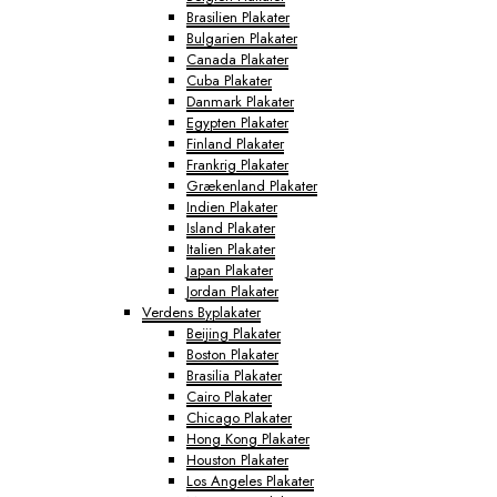
Brasilien Plakater
Bulgarien Plakater
Canada Plakater
Cuba Plakater
Danmark Plakater
Egypten Plakater
Finland Plakater
Frankrig Plakater
Grækenland Plakater
Indien Plakater
Island Plakater
Italien Plakater
Japan Plakater
Jordan Plakater
Verdens Byplakater
Beijing Plakater
Boston Plakater
Brasilia Plakater
Cairo Plakater
Chicago Plakater
Hong Kong Plakater
Houston Plakater
Los Angeles Plakater