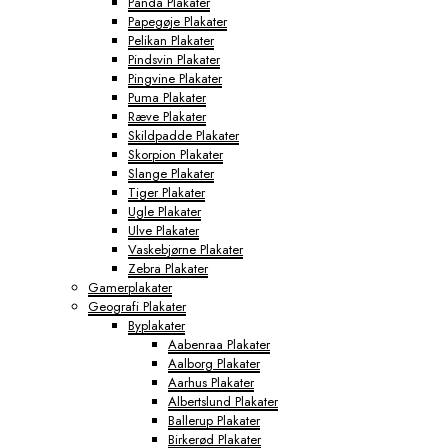
Panda Plakater
Papegøje Plakater
Pelikan Plakater
Pindsvin Plakater
Pingvine Plakater
Puma Plakater
Ræve Plakater
Skildpadde Plakater
Skorpion Plakater
Slange Plakater
Tiger Plakater
Ugle Plakater
Ulve Plakater
Vaskebjørne Plakater
Zebra Plakater
Gamerplakater
Geografi Plakater
Byplakater
Aabenraa Plakater
Aalborg Plakater
Aarhus Plakater
Albertslund Plakater
Ballerup Plakater
Birkerød Plakater