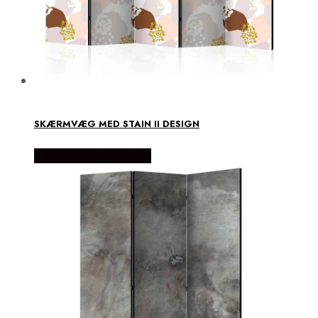
SKÆRMVÆG MED STAIN II DESIGN
Købes Hos NiceWall.dk