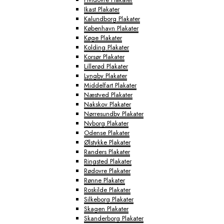
Ikast Plakater
Kalundborg Plakater
København Plakater
Køge Plakater
Kolding Plakater
Korsør Plakater
Lillerød Plakater
Lyngby Plakater
Middelfart Plakater
Næstved Plakater
Nakskov Plakater
Nørresundby Plakater
Nyborg Plakater
Odense Plakater
Ølstykke Plakater
Randers Plakater
Ringsted Plakater
Rødovre Plakater
Rønne Plakater
Roskilde Plakater
Silkeborg Plakater
Skagen Plakater
Skanderborg Plakater