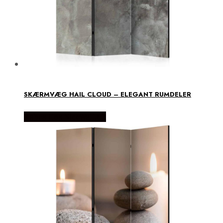
SKÆRMVÆG HAIL CLOUD – ELEGANT RUMDELER
Købes Hos NiceWall.dk