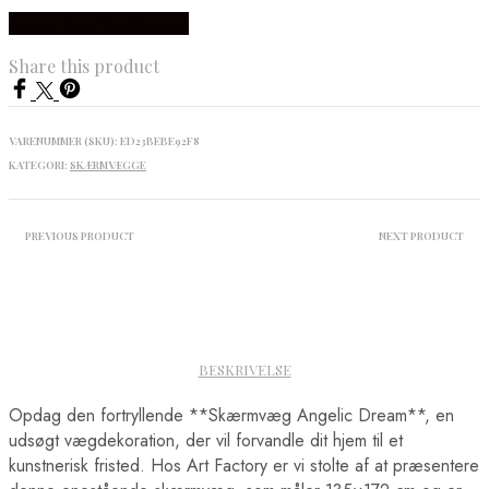
Købes Hos NiceWall.dk
Share this product
VARENUMMER (SKU):
ED23BEBE92F8
KATEGORI:
SKÆRMVÆGGE
PREVIOUS PRODUCT
NEXT PRODUCT
BESKRIVELSE
Opdag den fortryllende **Skærmvæg Angelic Dream**, en
udsøgt vægdekoration, der vil forvandle dit hjem til et
kunstnerisk fristed. Hos Art Factory er vi stolte af at præsentere