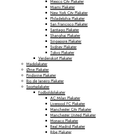
Mexico City Plakater
Miami Plakater
New York City Plakater
Philadelphia Plakater
San Francisco Plakater
Santiago Plakater
Shanghai Plakater
Singapore Plakater
Sydney Plakater
Tokyo Plakater
Verdenskort Plakater
Madplakater
Ørne Plakater
Pindsvine Plakater
Rio de Janeiro Plakater
Sportsplakater
Fodboldplakater
AC Milan Plakater
Liverpool FC Plakater
Manchester City Plakater
Manchester United Plakater
Monaco Plakater
Real Madrid Plakater
Ribe Plakater