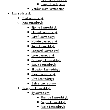
Tokyo Fototapeter
Verdenskort Fototapeter
Lærredstryk
CitatLærredstryk
Dyrelærredstryk
Bjørne Lærredstryk
Elefant Lærredstryk
Giraf Lærredstryk
Hunde Lærredstryk
Katte Lærredstryk
Leopard Lærredstryk
Løve Lærredstryk
Papegøje Lærredstryk
Ræve Lærredstryk
Skorpion Lærredstryk
Tiger Lærredstryk
Ulve Lærredstryk
Zebra Lærredstryk
Geografi Lærredstryk
ByLærredstryk
Brande Lærredstryk
Vejen Lærredstryk
Vejle Lærredstryk