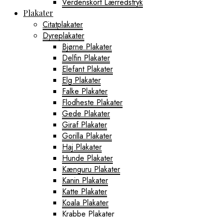
Verdenskort Lærredstryk
Plakater
Citatplakater
Dyreplakater
Bjørne Plakater
Delfin Plakater
Elefant Plakater
Elg Plakater
Falke Plakater
Flodheste Plakater
Gede Plakater
Giraf Plakater
Gorilla Plakater
Haj Plakater
Hunde Plakater
Kænguru Plakater
Kanin Plakater
Katte Plakater
Koala Plakater
Krabbe Plakater