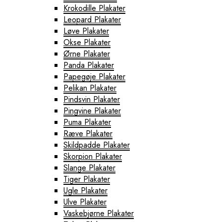
Krokodille Plakater
Leopard Plakater
Løve Plakater
Okse Plakater
Ørne Plakater
Panda Plakater
Papegøje Plakater
Pelikan Plakater
Pindsvin Plakater
Pingvine Plakater
Puma Plakater
Ræve Plakater
Skildpadde Plakater
Skorpion Plakater
Slange Plakater
Tiger Plakater
Ugle Plakater
Ulve Plakater
Vaskebjørne Plakater