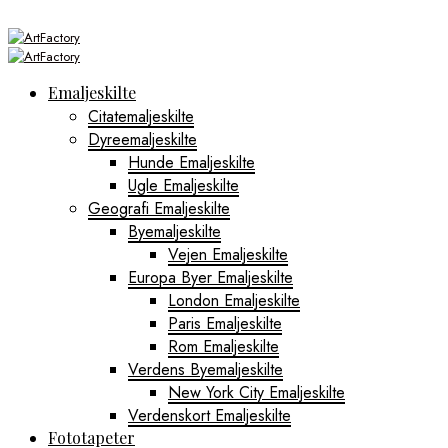
Emaljeskilte
Citatemaljeskilte
Dyreemaljeskilte
Hunde Emaljeskilte
Ugle Emaljeskilte
Geografi Emaljeskilte
Byemaljeskilte
Vejen Emaljeskilte
Europa Byer Emaljeskilte
London Emaljeskilte
Paris Emaljeskilte
Rom Emaljeskilte
Verdens Byemaljeskilte
New York City Emaljeskilte
Verdenskort Emaljeskilte
Fototapeter