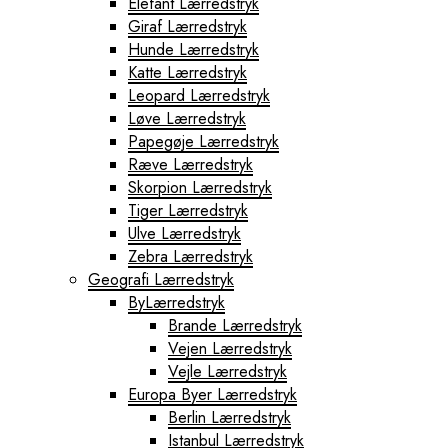
Elefant Lærredstryk
Giraf Lærredstryk
Hunde Lærredstryk
Katte Lærredstryk
Leopard Lærredstryk
Løve Lærredstryk
Papegøje Lærredstryk
Ræve Lærredstryk
Skorpion Lærredstryk
Tiger Lærredstryk
Ulve Lærredstryk
Zebra Lærredstryk
Geografi Lærredstryk
ByLærredstryk
Brande Lærredstryk
Vejen Lærredstryk
Vejle Lærredstryk
Europa Byer Lærredstryk
Berlin Lærredstryk
Istanbul Lærredstryk