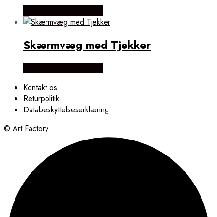
Købes Hos NiceWall.dk
Skærmvæg med Tjekker
Købes Hos NiceWall.dk
Kontakt os
Returpolitik
Databeskyttelseserklæring
© Art Factory