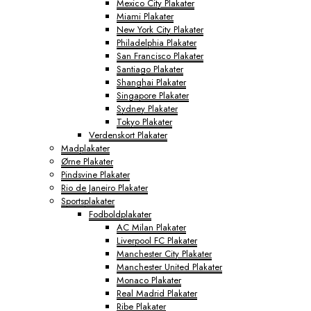
Mexico City Plakater
Miami Plakater
New York City Plakater
Philadelphia Plakater
San Francisco Plakater
Santiago Plakater
Shanghai Plakater
Singapore Plakater
Sydney Plakater
Tokyo Plakater
Verdenskort Plakater
Madplakater
Ørne Plakater
Pindsvine Plakater
Rio de Janeiro Plakater
Sportsplakater
Fodboldplakater
AC Milan Plakater
Liverpool FC Plakater
Manchester City Plakater
Manchester United Plakater
Monaco Plakater
Real Madrid Plakater
Ribe Plakater