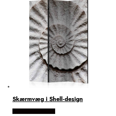
Skærmvæg i Shell-design
Købes Hos NiceWall.dk