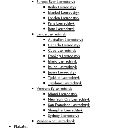
Europa Byer Lærredstryk
Berlin Lærredstryk
Istanbul Lærredstryk
London Lærredstryk
Paris Lærredstryk
Rom Lærredstryk
Lande Lærredstryk
Australien Lærredstryk
Canada Lærredstryk
Cuba Lærredstryk
Frankrig Lærredstryk
Island Lærredstryk
Italien Lærredstryk
Japan Lærredstryk
Tjekkiet Lærredstryk
Tyskland Lærredstryk
Verdens Bylærredstryk
Miami Lærredstryk
New York City Lærredstryk
San Francisco Lærredstryk
Shanghai Lærredstryk
Sydney Lærredstryk
Verdenskort Lærredstryk
Plakater