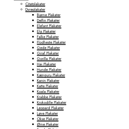
Citatplakater
Dyreplakater
Bjørne Plakater
Delfin Plakater
Elefant Plakater
Elg Plakater
Falke Plakater
Flodheste Plakater
Gede Plakater
Giraf Plakater
Gorilla Plakater
Haj Plakater
Hunde Plakater
Kænguru Plakater
Kanin Plakater
Katte Plakater
Koala Plakater
Krabbe Plakater
Krokodille Plakater
Leopard Plakater
Løve Plakater
Okse Plakater
Ørne Plakater