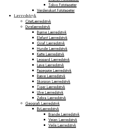
Tokyo Fototapeter
Verdenskort Fototapeter
Lærredstryk
CitatLærredstryk
Dyrelærredstryk
Bjørne Lærredstryk
Elefant Lærredstryk
Giraf Lærredstryk
Hunde Lærredstryk
Katte Lærredstryk
Leopard Lærredstryk
Løve Lærredstryk
Papegøje Lærredstryk
Ræve Lærredstryk
Skorpion Lærredstryk
Tiger Lærredstryk
Ulve Lærredstryk
Zebra Lærredstryk
Geografi Lærredstryk
ByLærredstryk
Brande Lærredstryk
Vejen Lærredstryk
Vejle Lærredstryk