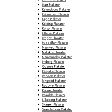
Ikast Plakater
Kalundborg Plakater
København Plakater
Køge Plakater
Kolding Plakater
Korsør Plakater
Lillerød Plakater
Lyngby Plakater
Middelfart Plakater
Næstved Plakater
Nakskov Plakater
Nørresundby Plakater
Nyborg Plakater
Odense Plakater
Ølstykke Plakater
Randers Plakater
Ringsted Plakater
Rødovre Plakater
Rønne Plakater
Roskilde Plakater
Silkeborg Plakater
Skagen Plakater
Skanderborg Plakater