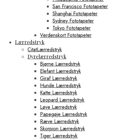
San Francisco Fototapeter
Shanghai Fototapeter
Sydney Fototapeter
Tokyo Fototapeter
Verdenskort Fototapeter
Lærredstryk
CitatLærredstryk
Dyrelærredstryk
Bjørne Lærredstryk
Elefant Lærredstryk
Giraf Lærredstryk
Hunde Lærredstryk
Katte Lærredstryk
Leopard Lærredstryk
Løve Lærredstryk
Papegøje Lærredstryk
Ræve Lærredstryk
Skorpion Lærredstryk
Tiger Lærredstryk