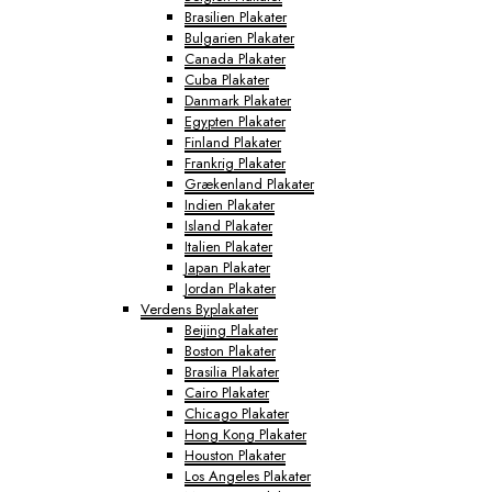
Brasilien Plakater
Bulgarien Plakater
Canada Plakater
Cuba Plakater
Danmark Plakater
Egypten Plakater
Finland Plakater
Frankrig Plakater
Grækenland Plakater
Indien Plakater
Island Plakater
Italien Plakater
Japan Plakater
Jordan Plakater
Verdens Byplakater
Beijing Plakater
Boston Plakater
Brasilia Plakater
Cairo Plakater
Chicago Plakater
Hong Kong Plakater
Houston Plakater
Los Angeles Plakater