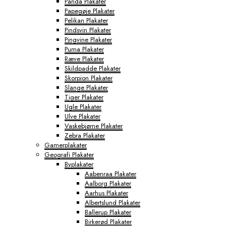
Panda Plakater
Papegøje Plakater
Pelikan Plakater
Pindsvin Plakater
Pingvine Plakater
Puma Plakater
Ræve Plakater
Skildpadde Plakater
Skorpion Plakater
Slange Plakater
Tiger Plakater
Ugle Plakater
Ulve Plakater
Vaskebjørne Plakater
Zebra Plakater
Gamerplakater
Geografi Plakater
Byplakater
Aabenraa Plakater
Aalborg Plakater
Aarhus Plakater
Albertslund Plakater
Ballerup Plakater
Birkerød Plakater