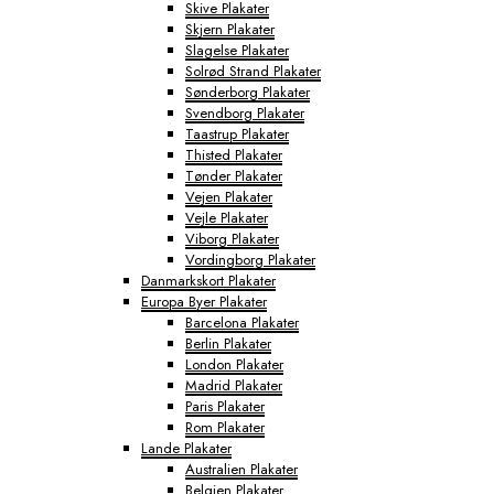
Skive Plakater
Skjern Plakater
Slagelse Plakater
Solrød Strand Plakater
Sønderborg Plakater
Svendborg Plakater
Taastrup Plakater
Thisted Plakater
Tønder Plakater
Vejen Plakater
Vejle Plakater
Viborg Plakater
Vordingborg Plakater
Danmarkskort Plakater
Europa Byer Plakater
Barcelona Plakater
Berlin Plakater
London Plakater
Madrid Plakater
Paris Plakater
Rom Plakater
Lande Plakater
Australien Plakater
Belgien Plakater