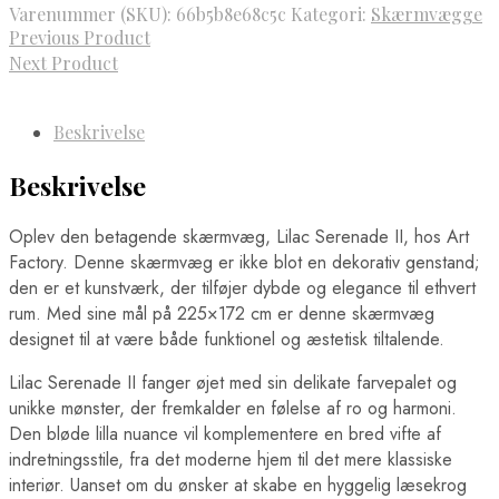
Varenummer (SKU):
66b5b8e68c5c
Kategori:
Skærmvægge
Previous Product
Next Product
Beskrivelse
Beskrivelse
Oplev den betagende skærmvæg, Lilac Serenade II, hos Art
Factory. Denne skærmvæg er ikke blot en dekorativ genstand;
den er et kunstværk, der tilføjer dybde og elegance til ethvert
rum. Med sine mål på 225×172 cm er denne skærmvæg
designet til at være både funktionel og æstetisk tiltalende.
Lilac Serenade II fanger øjet med sin delikate farvepalet og
unikke mønster, der fremkalder en følelse af ro og harmoni.
Den bløde lilla nuance vil komplementere en bred vifte af
indretningsstile, fra det moderne hjem til det mere klassiske
interiør. Uanset om du ønsker at skabe en hyggelig læsekrog