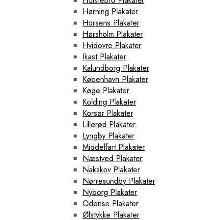
Holstebro Plakater
Hørning Plakater
Horsens Plakater
Hørsholm Plakater
Hvidovre Plakater
Ikast Plakater
Kalundborg Plakater
København Plakater
Køge Plakater
Kolding Plakater
Korsør Plakater
Lillerød Plakater
Lyngby Plakater
Middelfart Plakater
Næstved Plakater
Nakskov Plakater
Nørresundby Plakater
Nyborg Plakater
Odense Plakater
Ølstykke Plakater