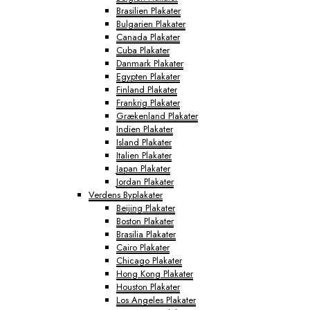
Brasilien Plakater
Bulgarien Plakater
Canada Plakater
Cuba Plakater
Danmark Plakater
Egypten Plakater
Finland Plakater
Frankrig Plakater
Grækenland Plakater
Indien Plakater
Island Plakater
Italien Plakater
Japan Plakater
Jordan Plakater
Verdens Byplakater
Beijing Plakater
Boston Plakater
Brasilia Plakater
Cairo Plakater
Chicago Plakater
Hong Kong Plakater
Houston Plakater
Los Angeles Plakater