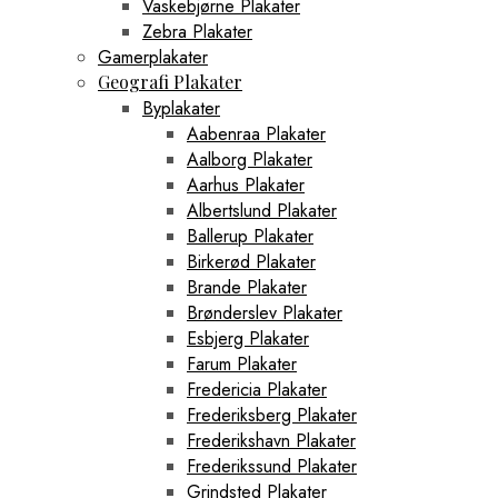
Vaskebjørne Plakater
Zebra Plakater
Gamerplakater
Geografi Plakater
Byplakater
Aabenraa Plakater
Aalborg Plakater
Aarhus Plakater
Albertslund Plakater
Ballerup Plakater
Birkerød Plakater
Brande Plakater
Brønderslev Plakater
Esbjerg Plakater
Farum Plakater
Fredericia Plakater
Frederiksberg Plakater
Frederikshavn Plakater
Frederikssund Plakater
Grindsted Plakater