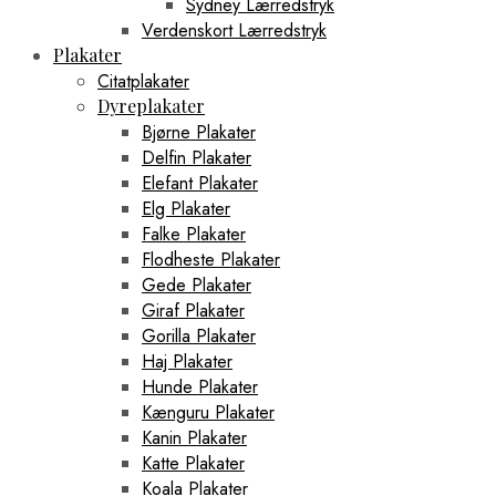
Sydney Lærredstryk
Verdenskort Lærredstryk
Plakater
Citatplakater
Dyreplakater
Bjørne Plakater
Delfin Plakater
Elefant Plakater
Elg Plakater
Falke Plakater
Flodheste Plakater
Gede Plakater
Giraf Plakater
Gorilla Plakater
Haj Plakater
Hunde Plakater
Kænguru Plakater
Kanin Plakater
Katte Plakater
Koala Plakater