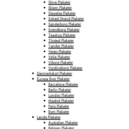
Skive Plakater
Skjern Plakater
Slagelse Plakater
Solrød Strand Plakater
Sønderborg Plakater
Svendborg Plakater
Taastrup Plakater
Thisted Plakater
Tønder Plakater
Vejen Plakater
Vejle Plakater
Viborg Plakater
Vordingborg Plakater
Danmarkskort Plakater
Europa Byer Plakater
Barcelona Plakater
Berlin Plakater
London Plakater
Madrid Plakater
Paris Plakater
Rom Plakater
Lande Plakater
Australien Plakater
Belgien Plakater