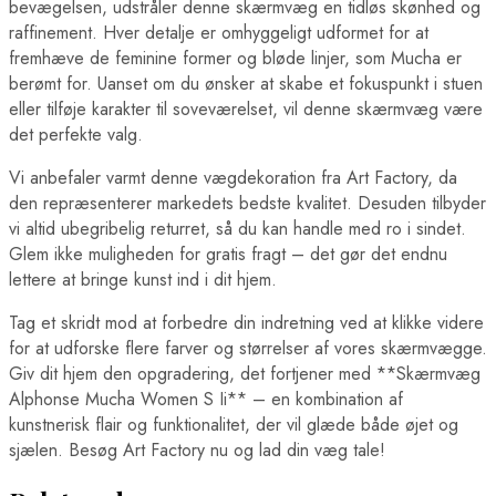
bevægelsen, udstråler denne skærmvæg en tidløs skønhed og
raffinement. Hver detalje er omhyggeligt udformet for at
fremhæve de feminine former og bløde linjer, som Mucha er
berømt for. Uanset om du ønsker at skabe et fokuspunkt i stuen
eller tilføje karakter til soveværelset, vil denne skærmvæg være
det perfekte valg.
Vi anbefaler varmt denne vægdekoration fra Art Factory, da
den repræsenterer markedets bedste kvalitet. Desuden tilbyder
vi altid ubegribelig returret, så du kan handle med ro i sindet.
Glem ikke muligheden for gratis fragt – det gør det endnu
lettere at bringe kunst ind i dit hjem.
Tag et skridt mod at forbedre din indretning ved at klikke videre
for at udforske flere farver og størrelser af vores skærmvægge.
Giv dit hjem den opgradering, det fortjener med **Skærmvæg
Alphonse Mucha Women S Ii** – en kombination af
kunstnerisk flair og funktionalitet, der vil glæde både øjet og
sjælen. Besøg Art Factory nu og lad din væg tale!