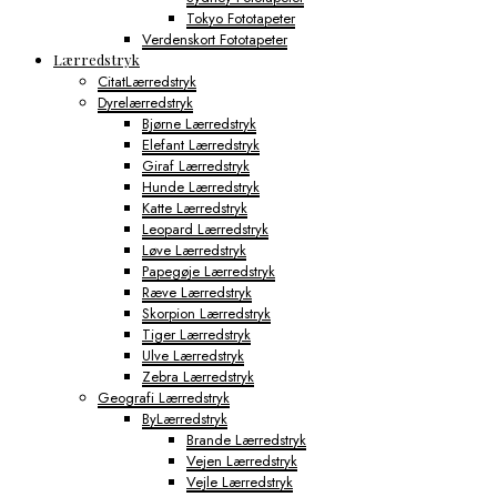
Tokyo Fototapeter
Verdenskort Fototapeter
Lærredstryk
CitatLærredstryk
Dyrelærredstryk
Bjørne Lærredstryk
Elefant Lærredstryk
Giraf Lærredstryk
Hunde Lærredstryk
Katte Lærredstryk
Leopard Lærredstryk
Løve Lærredstryk
Papegøje Lærredstryk
Ræve Lærredstryk
Skorpion Lærredstryk
Tiger Lærredstryk
Ulve Lærredstryk
Zebra Lærredstryk
Geografi Lærredstryk
ByLærredstryk
Brande Lærredstryk
Vejen Lærredstryk
Vejle Lærredstryk