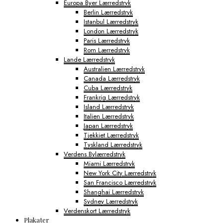
Europa Byer Lærredstryk
Berlin Lærredstryk
Istanbul Lærredstryk
London Lærredstryk
Paris Lærredstryk
Rom Lærredstryk
Lande Lærredstryk
Australien Lærredstryk
Canada Lærredstryk
Cuba Lærredstryk
Frankrig Lærredstryk
Island Lærredstryk
Italien Lærredstryk
Japan Lærredstryk
Tjekkiet Lærredstryk
Tyskland Lærredstryk
Verdens Bylærredstryk
Miami Lærredstryk
New York City Lærredstryk
San Francisco Lærredstryk
Shanghai Lærredstryk
Sydney Lærredstryk
Verdenskort Lærredstryk
Plakater