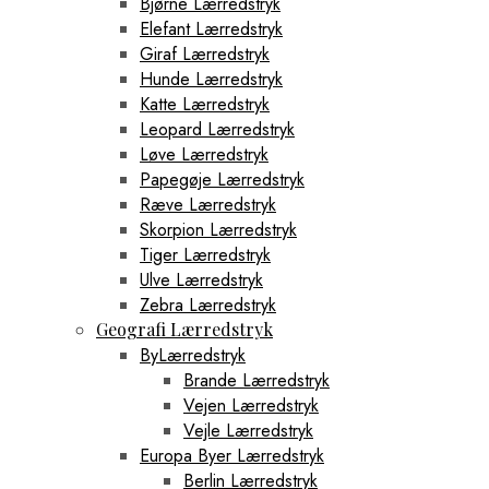
Bjørne Lærredstryk
Elefant Lærredstryk
Giraf Lærredstryk
Hunde Lærredstryk
Katte Lærredstryk
Leopard Lærredstryk
Løve Lærredstryk
Papegøje Lærredstryk
Ræve Lærredstryk
Skorpion Lærredstryk
Tiger Lærredstryk
Ulve Lærredstryk
Zebra Lærredstryk
Geografi Lærredstryk
ByLærredstryk
Brande Lærredstryk
Vejen Lærredstryk
Vejle Lærredstryk
Europa Byer Lærredstryk
Berlin Lærredstryk