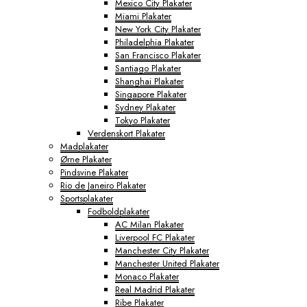
Mexico City Plakater
Miami Plakater
New York City Plakater
Philadelphia Plakater
San Francisco Plakater
Santiago Plakater
Shanghai Plakater
Singapore Plakater
Sydney Plakater
Tokyo Plakater
Verdenskort Plakater
Madplakater
Ørne Plakater
Pindsvine Plakater
Rio de Janeiro Plakater
Sportsplakater
Fodboldplakater
AC Milan Plakater
Liverpool FC Plakater
Manchester City Plakater
Manchester United Plakater
Monaco Plakater
Real Madrid Plakater
Ribe Plakater