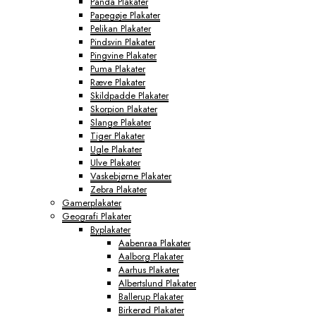
Panda Plakater
Papegøje Plakater
Pelikan Plakater
Pindsvin Plakater
Pingvine Plakater
Puma Plakater
Ræve Plakater
Skildpadde Plakater
Skorpion Plakater
Slange Plakater
Tiger Plakater
Ugle Plakater
Ulve Plakater
Vaskebjørne Plakater
Zebra Plakater
Gamerplakater
Geografi Plakater
Byplakater
Aabenraa Plakater
Aalborg Plakater
Aarhus Plakater
Albertslund Plakater
Ballerup Plakater
Birkerød Plakater