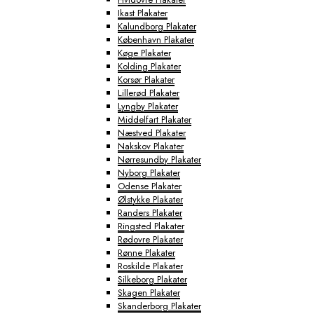
Ikast Plakater
Kalundborg Plakater
København Plakater
Køge Plakater
Kolding Plakater
Korsør Plakater
Lillerød Plakater
Lyngby Plakater
Middelfart Plakater
Næstved Plakater
Nakskov Plakater
Nørresundby Plakater
Nyborg Plakater
Odense Plakater
Ølstykke Plakater
Randers Plakater
Ringsted Plakater
Rødovre Plakater
Rønne Plakater
Roskilde Plakater
Silkeborg Plakater
Skagen Plakater
Skanderborg Plakater