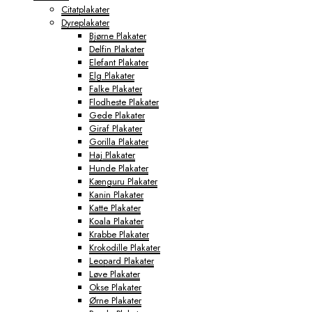
Citatplakater
Dyreplakater
Bjørne Plakater
Delfin Plakater
Elefant Plakater
Elg Plakater
Falke Plakater
Flodheste Plakater
Gede Plakater
Giraf Plakater
Gorilla Plakater
Haj Plakater
Hunde Plakater
Kænguru Plakater
Kanin Plakater
Katte Plakater
Koala Plakater
Krabbe Plakater
Krokodille Plakater
Leopard Plakater
Løve Plakater
Okse Plakater
Ørne Plakater