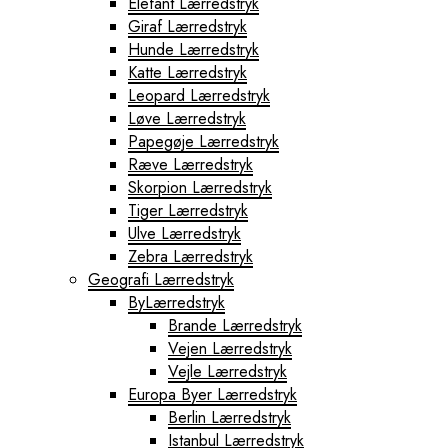
Elefant Lærredstryk
Giraf Lærredstryk
Hunde Lærredstryk
Katte Lærredstryk
Leopard Lærredstryk
Løve Lærredstryk
Papegøje Lærredstryk
Ræve Lærredstryk
Skorpion Lærredstryk
Tiger Lærredstryk
Ulve Lærredstryk
Zebra Lærredstryk
Geografi Lærredstryk
ByLærredstryk
Brande Lærredstryk
Vejen Lærredstryk
Vejle Lærredstryk
Europa Byer Lærredstryk
Berlin Lærredstryk
Istanbul Lærredstryk