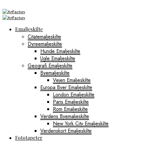
Emaljeskilte
Citatemaljeskilte
Dyreemaljeskilte
Hunde Emaljeskilte
Ugle Emaljeskilte
Geografi Emaljeskilte
Byemaljeskilte
Vejen Emaljeskilte
Europa Byer Emaljeskilte
London Emaljeskilte
Paris Emaljeskilte
Rom Emaljeskilte
Verdens Byemaljeskilte
New York City Emaljeskilte
Verdenskort Emaljeskilte
Fototapeter