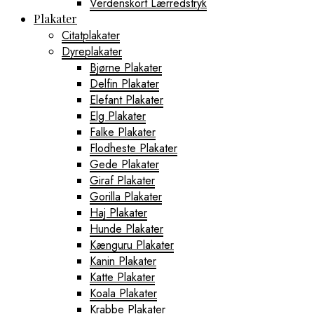
Verdenskort Lærredstryk
Plakater
Citatplakater
Dyreplakater
Bjørne Plakater
Delfin Plakater
Elefant Plakater
Elg Plakater
Falke Plakater
Flodheste Plakater
Gede Plakater
Giraf Plakater
Gorilla Plakater
Haj Plakater
Hunde Plakater
Kænguru Plakater
Kanin Plakater
Katte Plakater
Koala Plakater
Krabbe Plakater