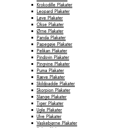
Krokodille Plakater
Leopard Plakater
Løve Plakater
Okse Plakater
Ørne Plakater
Panda Plakater
Papegøje Plakater
Pelikan Plakater
Pindsvin Plakater
Pingvine Plakater
Puma Plakater
Ræve Plakater
Skildpadde Plakater
Skorpion Plakater
Slange Plakater
Tiger Plakater
Ugle Plakater
Ulve Plakater
Vaskebjørne Plakater