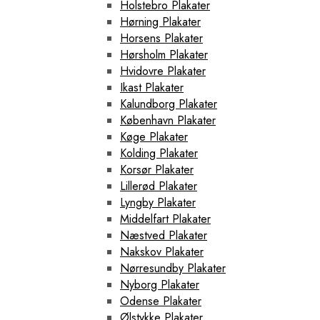
Holstebro Plakater
Hørning Plakater
Horsens Plakater
Hørsholm Plakater
Hvidovre Plakater
Ikast Plakater
Kalundborg Plakater
København Plakater
Køge Plakater
Kolding Plakater
Korsør Plakater
Lillerød Plakater
Lyngby Plakater
Middelfart Plakater
Næstved Plakater
Nakskov Plakater
Nørresundby Plakater
Nyborg Plakater
Odense Plakater
Ølstykke Plakater