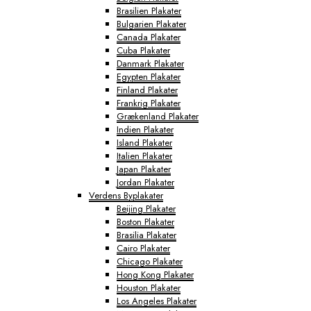
Brasilien Plakater
Bulgarien Plakater
Canada Plakater
Cuba Plakater
Danmark Plakater
Egypten Plakater
Finland Plakater
Frankrig Plakater
Grækenland Plakater
Indien Plakater
Island Plakater
Italien Plakater
Japan Plakater
Jordan Plakater
Verdens Byplakater
Beijing Plakater
Boston Plakater
Brasilia Plakater
Cairo Plakater
Chicago Plakater
Hong Kong Plakater
Houston Plakater
Los Angeles Plakater