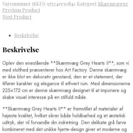
Varenummer (SKU):
97524ee3084c
Kategori:
Skærmvægge
Previous Product
Next Product
Beskrivelse
Beskrivelse
Oplev den enestående **Skærmvæg Grey Hearts II**, som vi
med stolthed præsenterer hos Art Factory. Denne skærmvæg
er ikke blot en dekorativ genstand; den er et statement, der
tilfører karakter og elegance til ethvert rum. Med dimensionerne
225×172 cm er denne skærmvæg designet til at imponere og
skabe visuel interesse på en stilfuld måde.
**Skærmvæg Grey Hearts II** er fremstillet af materialer af
højeste kvalitet, hvilket sikrer både holdbarhed og et æstetisk
udtryk, der vil forvandle din indretning. Den delikate grå farve
kombineret med det unikke hjerte-design giver et moderne og