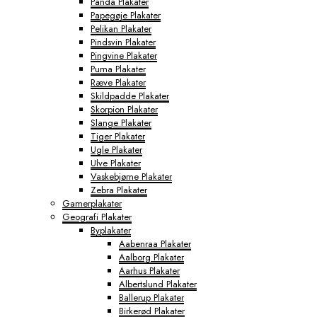
Panda Plakater
Papegøje Plakater
Pelikan Plakater
Pindsvin Plakater
Pingvine Plakater
Puma Plakater
Ræve Plakater
Skildpadde Plakater
Skorpion Plakater
Slange Plakater
Tiger Plakater
Ugle Plakater
Ulve Plakater
Vaskebjørne Plakater
Zebra Plakater
Gamerplakater
Geografi Plakater
Byplakater
Aabenraa Plakater
Aalborg Plakater
Aarhus Plakater
Albertslund Plakater
Ballerup Plakater
Birkerød Plakater