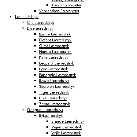
Tokyo Fototapeter
Verdenskort Fototapeter
Lærredstryk
CitatLærredstryk
Dyrelærredstryk
Bjørne Lærredstryk
Elefant Lærredstryk
Giraf Lærredstryk
Hunde Lærredstryk
Katte Lærredstryk
Leopard Lærredstryk
Løve Lærredstryk
Papegøje Lærredstryk
Ræve Lærredstryk
Skorpion Lærredstryk
Tiger Lærredstryk
Ulve Lærredstryk
Zebra Lærredstryk
Geografi Lærredstryk
ByLærredstryk
Brande Lærredstryk
Vejen Lærredstryk
Vejle Lærredstryk