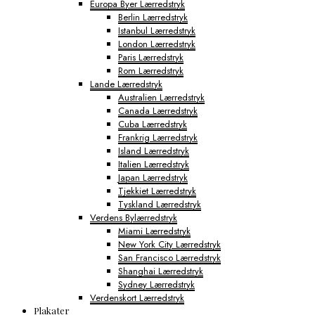
Europa Byer Lærredstryk
Berlin Lærredstryk
Istanbul Lærredstryk
London Lærredstryk
Paris Lærredstryk
Rom Lærredstryk
Lande Lærredstryk
Australien Lærredstryk
Canada Lærredstryk
Cuba Lærredstryk
Frankrig Lærredstryk
Island Lærredstryk
Italien Lærredstryk
Japan Lærredstryk
Tjekkiet Lærredstryk
Tyskland Lærredstryk
Verdens Bylærredstryk
Miami Lærredstryk
New York City Lærredstryk
San Francisco Lærredstryk
Shanghai Lærredstryk
Sydney Lærredstryk
Verdenskort Lærredstryk
Plakater