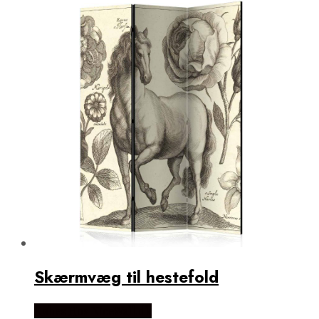
Skærmvæg til hestefold
Købes Hos NiceWall.dk