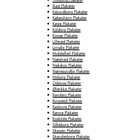
Ikast Plakater
Kalundborg Plakater
København Plakater
Køge Plakater
Kolding Plakater
Korsør Plakater
Lillerød Plakater
Lyngby Plakater
Middelfart Plakater
Næstved Plakater
Nakskov Plakater
Nørresundby Plakater
Nyborg Plakater
Odense Plakater
Ølstykke Plakater
Randers Plakater
Ringsted Plakater
Rødovre Plakater
Rønne Plakater
Roskilde Plakater
Silkeborg Plakater
Skagen Plakater
Skanderborg Plakater