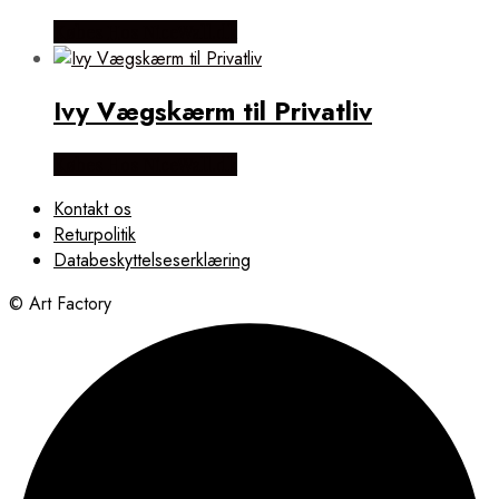
Købes Hos NiceWall.dk
Ivy Vægskærm til Privatliv
Købes Hos NiceWall.dk
Kontakt os
Returpolitik
Databeskyttelseserklæring
© Art Factory