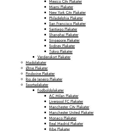
Mexico City Plakater
Miami Plakater
New York City Plakater
Philadelphia Plakater
San Francisco Plakater
Santiago Plakater
Shanghai Plakater
Singapore Plakater
Sydney Plakater
Tokyo Plakater
Verdenskort Plakater
Madplakater
Ørne Plakater
Pindsvine Plakater
Rio de Janeiro Plakater
Sportsplakater
Fodboldplakater
AC Milan Plakater
Liverpool FC Plakater
Manchester City Plakater
Manchester United Plakater
Monaco Plakater
Real Madrid Plakater
Ribe Plakater