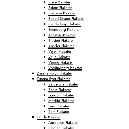
Skive Plakater
Skjern Plakater
Slagelse Plakater
Solrød Strand Plakater
Sønderborg Plakater
Svendborg Plakater
Taastrup Plakater
Thisted Plakater
Tønder Plakater
Vejen Plakater
Vejle Plakater
Viborg Plakater
Vordingborg Plakater
Danmarkskort Plakater
Europa Byer Plakater
Barcelona Plakater
Berlin Plakater
London Plakater
Madrid Plakater
Paris Plakater
Rom Plakater
Lande Plakater
Australien Plakater
Belgien Plakater