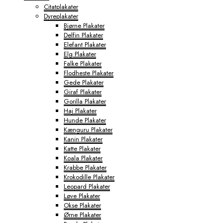
Citatplakater
Dyreplakater
Bjørne Plakater
Delfin Plakater
Elefant Plakater
Elg Plakater
Falke Plakater
Flodheste Plakater
Gede Plakater
Giraf Plakater
Gorilla Plakater
Haj Plakater
Hunde Plakater
Kænguru Plakater
Kanin Plakater
Katte Plakater
Koala Plakater
Krabbe Plakater
Krokodille Plakater
Leopard Plakater
Løve Plakater
Okse Plakater
Ørne Plakater