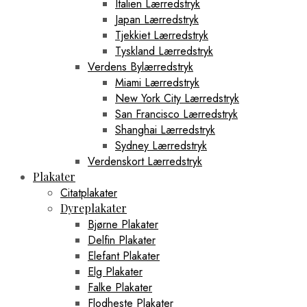
Italien Lærredstryk
Japan Lærredstryk
Tjekkiet Lærredstryk
Tyskland Lærredstryk
Verdens Bylærredstryk
Miami Lærredstryk
New York City Lærredstryk
San Francisco Lærredstryk
Shanghai Lærredstryk
Sydney Lærredstryk
Verdenskort Lærredstryk
Plakater
Citatplakater
Dyreplakater
Bjørne Plakater
Delfin Plakater
Elefant Plakater
Elg Plakater
Falke Plakater
Flodheste Plakater