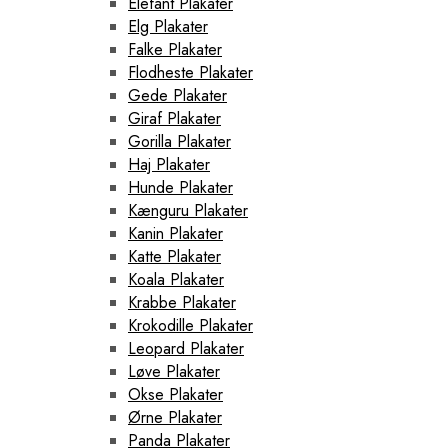
Elefant Plakater
Elg Plakater
Falke Plakater
Flodheste Plakater
Gede Plakater
Giraf Plakater
Gorilla Plakater
Haj Plakater
Hunde Plakater
Kænguru Plakater
Kanin Plakater
Katte Plakater
Koala Plakater
Krabbe Plakater
Krokodille Plakater
Leopard Plakater
Løve Plakater
Okse Plakater
Ørne Plakater
Panda Plakater