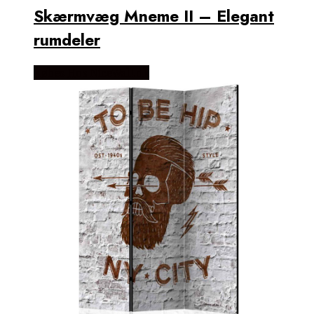
Skærmvæg Mneme II – Elegant
rumdeler
Købes Hos NiceWall.dk