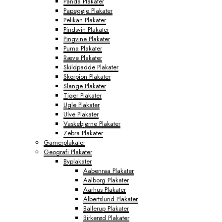
Panda Plakater
Papegøje Plakater
Pelikan Plakater
Pindsvin Plakater
Pingvine Plakater
Puma Plakater
Ræve Plakater
Skildpadde Plakater
Skorpion Plakater
Slange Plakater
Tiger Plakater
Ugle Plakater
Ulve Plakater
Vaskebjørne Plakater
Zebra Plakater
Gamerplakater
Geografi Plakater
Byplakater
Aabenraa Plakater
Aalborg Plakater
Aarhus Plakater
Albertslund Plakater
Ballerup Plakater
Birkerød Plakater