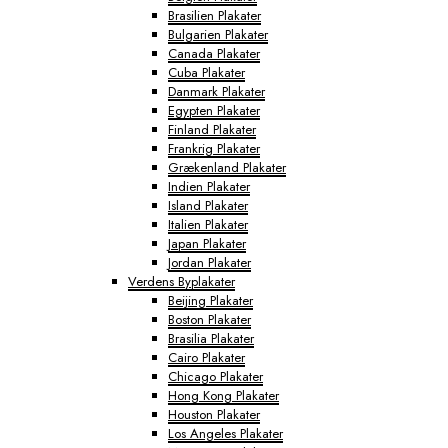
Brasilien Plakater
Bulgarien Plakater
Canada Plakater
Cuba Plakater
Danmark Plakater
Egypten Plakater
Finland Plakater
Frankrig Plakater
Grækenland Plakater
Indien Plakater
Island Plakater
Italien Plakater
Japan Plakater
Jordan Plakater
Verdens Byplakater
Beijing Plakater
Boston Plakater
Brasilia Plakater
Cairo Plakater
Chicago Plakater
Hong Kong Plakater
Houston Plakater
Los Angeles Plakater