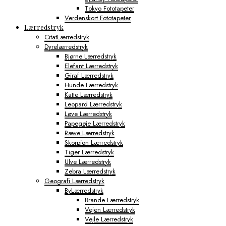
Tokyo Fototapeter
Verdenskort Fototapeter
Lærredstryk
CitatLærredstryk
Dyrelærredstryk
Bjørne Lærredstryk
Elefant Lærredstryk
Giraf Lærredstryk
Hunde Lærredstryk
Katte Lærredstryk
Leopard Lærredstryk
Løve Lærredstryk
Papegøje Lærredstryk
Ræve Lærredstryk
Skorpion Lærredstryk
Tiger Lærredstryk
Ulve Lærredstryk
Zebra Lærredstryk
Geografi Lærredstryk
ByLærredstryk
Brande Lærredstryk
Vejen Lærredstryk
Vejle Lærredstryk