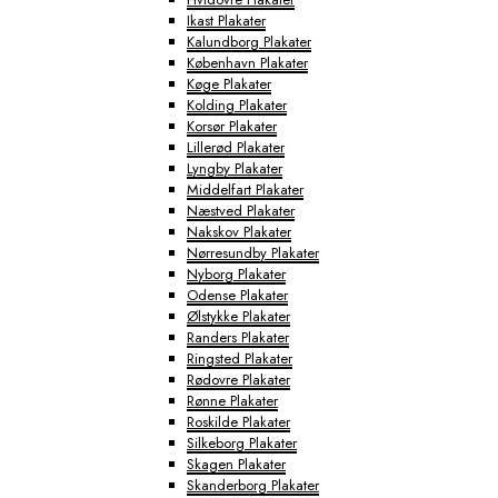
Ikast Plakater
Kalundborg Plakater
København Plakater
Køge Plakater
Kolding Plakater
Korsør Plakater
Lillerød Plakater
Lyngby Plakater
Middelfart Plakater
Næstved Plakater
Nakskov Plakater
Nørresundby Plakater
Nyborg Plakater
Odense Plakater
Ølstykke Plakater
Randers Plakater
Ringsted Plakater
Rødovre Plakater
Rønne Plakater
Roskilde Plakater
Silkeborg Plakater
Skagen Plakater
Skanderborg Plakater