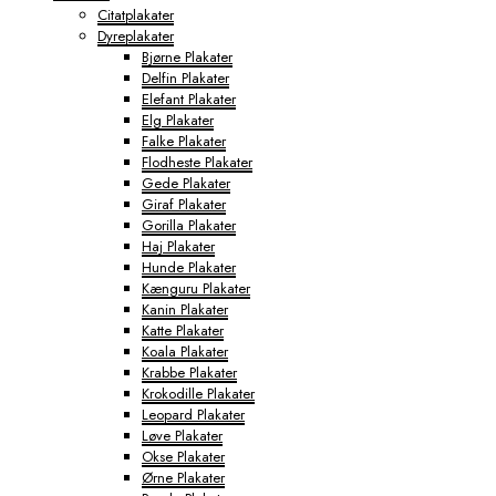
Citatplakater
Dyreplakater
Bjørne Plakater
Delfin Plakater
Elefant Plakater
Elg Plakater
Falke Plakater
Flodheste Plakater
Gede Plakater
Giraf Plakater
Gorilla Plakater
Haj Plakater
Hunde Plakater
Kænguru Plakater
Kanin Plakater
Katte Plakater
Koala Plakater
Krabbe Plakater
Krokodille Plakater
Leopard Plakater
Løve Plakater
Okse Plakater
Ørne Plakater