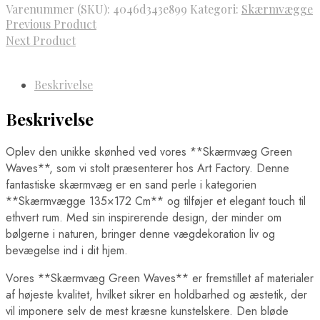
Varenummer (SKU):
4046d343e899
Kategori:
Skærmvægge
Previous Product
Next Product
Beskrivelse
Beskrivelse
Oplev den unikke skønhed ved vores **Skærmvæg Green
Waves**, som vi stolt præsenterer hos Art Factory. Denne
fantastiske skærmvæg er en sand perle i kategorien
**Skærmvægge 135×172 Cm** og tilføjer et elegant touch til
ethvert rum. Med sin inspirerende design, der minder om
bølgerne i naturen, bringer denne vægdekoration liv og
bevægelse ind i dit hjem.
Vores **Skærmvæg Green Waves** er fremstillet af materialer
af højeste kvalitet, hvilket sikrer en holdbarhed og æstetik, der
vil imponere selv de mest kræsne kunstelskere. Den bløde