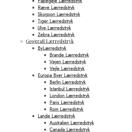
Papegøje Lærredstryk
Ræve Lærredstryk
Skorpion Lærredstryk
Tiger Lærredstryk
Ulve Lærredstryk
Zebra Lærredstryk
Geografi Lærredstryk
ByLærredstryk
Brande Lærredstryk
Vejen Lærredstryk
Vejle Lærredstryk
Europa Byer Lærredstryk
Berlin Lærredstryk
Istanbul Lærredstryk
London Lærredstryk
Paris Lærredstryk
Rom Lærredstryk
Lande Lærredstryk
Australien Lærredstryk
Canada Lærredstryk