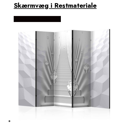
Skærmvæg i Restmateriale
Købes Hos NiceWall.dk