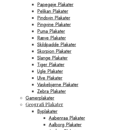
Papegøje Plakater
Pelikan Plakater
Pindsvin Plakater
Pingvine Plakater
Puma Plakater
Ræve Plakater
Skildpadde Plakater
Skorpion Plakater
Slange Plakater
Tiger Plakater
Ugle Plakater
Ulve Plakater
Vaskebjørne Plakater
Zebra Plakater
Gamerplakater
Geografi Plakater
Byplakater
Aabenraa Plakater
Aalborg Plakater