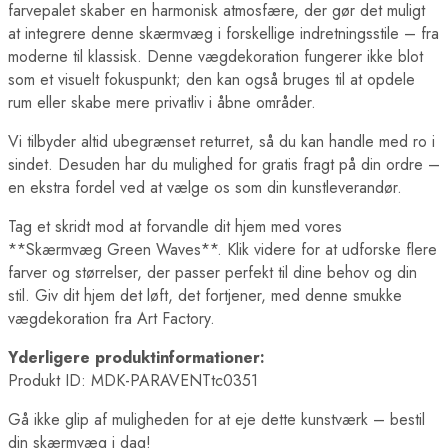
farvepalet skaber en harmonisk atmosfære, der gør det muligt
at integrere denne skærmvæg i forskellige indretningsstile – fra
moderne til klassisk. Denne vægdekoration fungerer ikke blot
som et visuelt fokuspunkt; den kan også bruges til at opdele
rum eller skabe mere privatliv i åbne områder.
Vi tilbyder altid ubegrænset returret, så du kan handle med ro i
sindet. Desuden har du mulighed for gratis fragt på din ordre –
en ekstra fordel ved at vælge os som din kunstleverandør.
Tag et skridt mod at forvandle dit hjem med vores
**Skærmvæg Green Waves**. Klik videre for at udforske flere
farver og størrelser, der passer perfekt til dine behov og din
stil. Giv dit hjem det løft, det fortjener, med denne smukke
vægdekoration fra Art Factory.
Yderligere produktinformationer:
Produkt ID: MDK-PARAVENTtc0351
Gå ikke glip af muligheden for at eje dette kunstværk – bestil
din skærmvæg i dag!