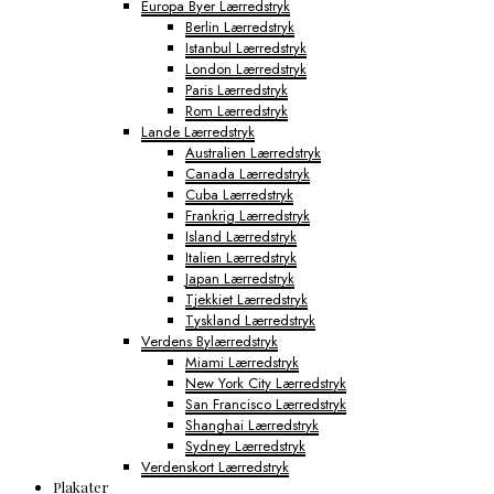
Europa Byer Lærredstryk
Berlin Lærredstryk
Istanbul Lærredstryk
London Lærredstryk
Paris Lærredstryk
Rom Lærredstryk
Lande Lærredstryk
Australien Lærredstryk
Canada Lærredstryk
Cuba Lærredstryk
Frankrig Lærredstryk
Island Lærredstryk
Italien Lærredstryk
Japan Lærredstryk
Tjekkiet Lærredstryk
Tyskland Lærredstryk
Verdens Bylærredstryk
Miami Lærredstryk
New York City Lærredstryk
San Francisco Lærredstryk
Shanghai Lærredstryk
Sydney Lærredstryk
Verdenskort Lærredstryk
Plakater