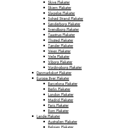
Skive Plakater
Skjern Plakater
Slagelse Plakater
Solrød Strand Plakater
Sønderborg Plakater
Svendborg Plakater
Taastrup Plakater
Thisted Plakater
Tønder Plakater
Vejen Plakater
Vejle Plakater
Viborg Plakater
Vordingborg Plakater
Danmarkskort Plakater
Europa Byer Plakater
Barcelona Plakater
Berlin Plakater
London Plakater
Madrid Plakater
Paris Plakater
Rom Plakater
Lande Plakater
Australien Plakater
Belgien Plakater