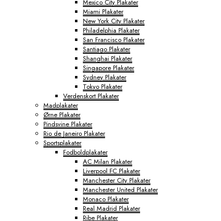
Mexico City Plakater
Miami Plakater
New York City Plakater
Philadelphia Plakater
San Francisco Plakater
Santiago Plakater
Shanghai Plakater
Singapore Plakater
Sydney Plakater
Tokyo Plakater
Verdenskort Plakater
Madplakater
Ørne Plakater
Pindsvine Plakater
Rio de Janeiro Plakater
Sportsplakater
Fodboldplakater
AC Milan Plakater
Liverpool FC Plakater
Manchester City Plakater
Manchester United Plakater
Monaco Plakater
Real Madrid Plakater
Ribe Plakater