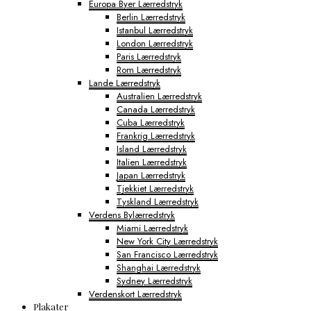
Europa Byer Lærredstryk
Berlin Lærredstryk
Istanbul Lærredstryk
London Lærredstryk
Paris Lærredstryk
Rom Lærredstryk
Lande Lærredstryk
Australien Lærredstryk
Canada Lærredstryk
Cuba Lærredstryk
Frankrig Lærredstryk
Island Lærredstryk
Italien Lærredstryk
Japan Lærredstryk
Tjekkiet Lærredstryk
Tyskland Lærredstryk
Verdens Bylærredstryk
Miami Lærredstryk
New York City Lærredstryk
San Francisco Lærredstryk
Shanghai Lærredstryk
Sydney Lærredstryk
Verdenskort Lærredstryk
Plakater