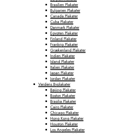
Brasilien Plakater
Bulgarien Plakater
Canada Plakater
Cuba Plakater
Danmark Plakater
Egypten Plakater
Finland Plakater
Frankrig Plakater
Grækenland Plakater
Indien Plakater
Island Plakater
Italien Plakater
Japan Plakater
Jordan Plakater
Verdens Byplakater
Beijing Plakater
Boston Plakater
Brasilia Plakater
Cairo Plakater
Chicago Plakater
Hong Kong Plakater
Houston Plakater
Los Angeles Plakater