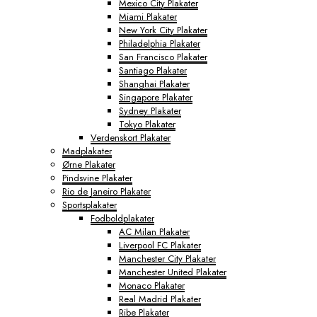
Mexico City Plakater
Miami Plakater
New York City Plakater
Philadelphia Plakater
San Francisco Plakater
Santiago Plakater
Shanghai Plakater
Singapore Plakater
Sydney Plakater
Tokyo Plakater
Verdenskort Plakater
Madplakater
Ørne Plakater
Pindsvine Plakater
Rio de Janeiro Plakater
Sportsplakater
Fodboldplakater
AC Milan Plakater
Liverpool FC Plakater
Manchester City Plakater
Manchester United Plakater
Monaco Plakater
Real Madrid Plakater
Ribe Plakater