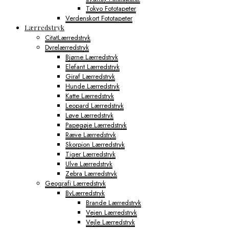
Tokyo Fototapeter
Verdenskort Fototapeter
Lærredstryk
CitatLærredstryk
Dyrelærredstryk
Bjørne Lærredstryk
Elefant Lærredstryk
Giraf Lærredstryk
Hunde Lærredstryk
Katte Lærredstryk
Leopard Lærredstryk
Løve Lærredstryk
Papegøje Lærredstryk
Ræve Lærredstryk
Skorpion Lærredstryk
Tiger Lærredstryk
Ulve Lærredstryk
Zebra Lærredstryk
Geografi Lærredstryk
ByLærredstryk
Brande Lærredstryk
Vejen Lærredstryk
Vejle Lærredstryk