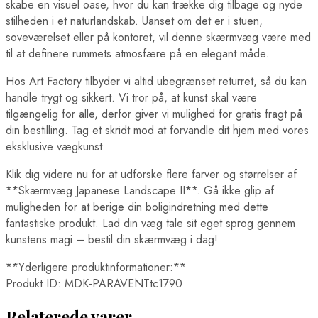
skabe en visuel oase, hvor du kan trække dig tilbage og nyde
stilheden i et naturlandskab. Uanset om det er i stuen,
soveværelset eller på kontoret, vil denne skærmvæg være med
til at definere rummets atmosfære på en elegant måde.
Hos Art Factory tilbyder vi altid ubegrænset returret, så du kan
handle trygt og sikkert. Vi tror på, at kunst skal være
tilgængelig for alle, derfor giver vi mulighed for gratis fragt på
din bestilling. Tag et skridt mod at forvandle dit hjem med vores
eksklusive vægkunst.
Klik dig videre nu for at udforske flere farver og størrelser af
**Skærmvæg Japanese Landscape II**. Gå ikke glip af
muligheden for at berige din boligindretning med dette
fantastiske produkt. Lad din væg tale sit eget sprog gennem
kunstens magi – bestil din skærmvæg i dag!
**Yderligere produktinformationer:**
Produkt ID: MDK-PARAVENTtc1790
Relaterede varer