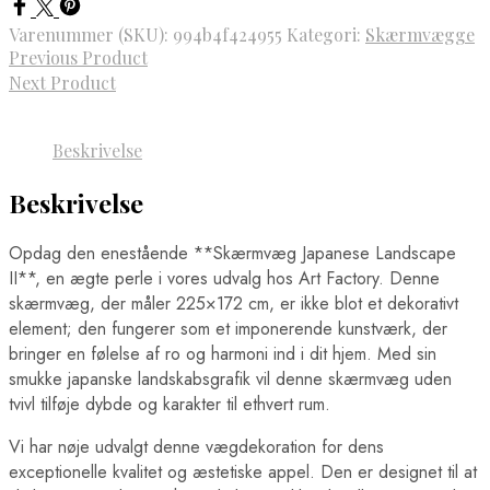
Varenummer (SKU):
994b4f424955
Kategori:
Skærmvægge
Previous Product
Next Product
Beskrivelse
Beskrivelse
Opdag den enestående **Skærmvæg Japanese Landscape
II**, en ægte perle i vores udvalg hos Art Factory. Denne
skærmvæg, der måler 225×172 cm, er ikke blot et dekorativt
element; den fungerer som et imponerende kunstværk, der
bringer en følelse af ro og harmoni ind i dit hjem. Med sin
smukke japanske landskabsgrafik vil denne skærmvæg uden
tvivl tilføje dybde og karakter til ethvert rum.
Vi har nøje udvalgt denne vægdekoration for dens
exceptionelle kvalitet og æstetiske appel. Den er designet til at