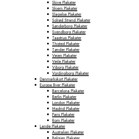
Skive Plakater
Skjern Plakater
Slagelse Plakater
Solrød Strand Plakater
Sønderborg Plakater
Svendborg Plakater
Taastrup Plakater
Thisted Plakater
Tønder Plakater
Vejen Plakater
Vejle Plakater
Viborg Plakater
Vordingborg Plakater
Danmarkskort Plakater
Europa Byer Plakater
Barcelona Plakater
Berlin Plakater
London Plakater
Madrid Plakater
Paris Plakater
Rom Plakater
Lande Plakater
Australien Plakater
Belgien Plakater