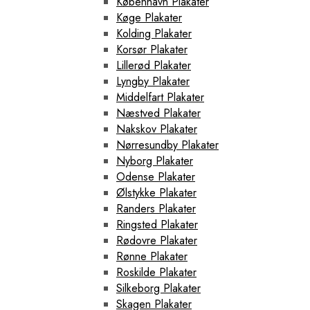
København Plakater
Køge Plakater
Kolding Plakater
Korsør Plakater
Lillerød Plakater
Lyngby Plakater
Middelfart Plakater
Næstved Plakater
Nakskov Plakater
Nørresundby Plakater
Nyborg Plakater
Odense Plakater
Ølstykke Plakater
Randers Plakater
Ringsted Plakater
Rødovre Plakater
Rønne Plakater
Roskilde Plakater
Silkeborg Plakater
Skagen Plakater