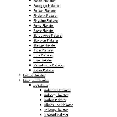
Panda Plakater
Papegøje Plakater
Pelikan Plakater
Pindsvin Plakater
Pingvine Plakater
Puma Plakater
Ræve Plakater
Skildpadde Plakater
Skorpion Plakater
Slange Plakater
Tiger Plakater
Ugle Plakater
Ulve Plakater
Vaskebjørne Plakater
Zebra Plakater
Gamerplakater
Geografi Plakater
Byplakater
Aabenraa Plakater
Aalborg Plakater
Aarhus Plakater
Albertslund Plakater
Ballerup Plakater
Birkerød Plakater