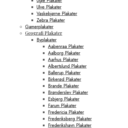
Ugle Plakater
Ulve Plakater
Vaskebjørne Plakater
Zebra Plakater
Gamerplakater
Geografi Plakater
Byplakater
Aabenraa Plakater
Aalborg Plakater
Aarhus Plakater
Albertslund Plakater
Ballerup Plakater
Birkerød Plakater
Brande Plakater
Brønderslev Plakater
Esbjerg Plakater
Farum Plakater
Fredericia Plakater
Frederiksberg Plakater
Frederikshavn Plakater