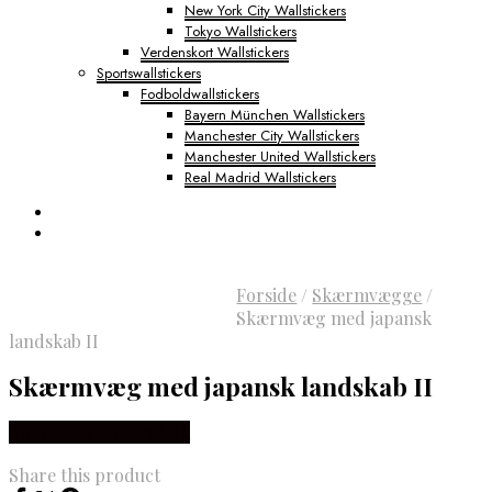
New York City Wallstickers
Tokyo Wallstickers
Verdenskort Wallstickers
Sportswallstickers
Fodboldwallstickers
Bayern München Wallstickers
Manchester City Wallstickers
Manchester United Wallstickers
Real Madrid Wallstickers
Forside
/
Skærmvægge
/
Skærmvæg med japansk
landskab II
Skærmvæg med japansk landskab II
Købes Hos NiceWall.dk
Share this product