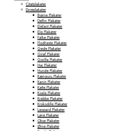
Citatplakater
Dyreplakater
Bjørne Plakater
Delfin Plakater
Elefant Plakater
Elg Plakater
Falke Plakater
Flodheste Plakater
Gede Plakater
Giraf Plakater
Gorilla Plakater
Haj Plakater
Hunde Plakater
Kænguru Plakater
Kanin Plakater
Katte Plakater
Koala Plakater
Krabbe Plakater
Krokodille Plakater
Leopard Plakater
Løve Plakater
Okse Plakater
Ørne Plakater