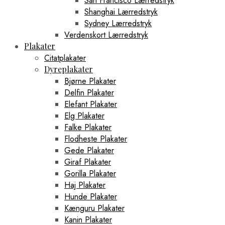
San Francisco Lærredstryk
Shanghai Lærredstryk
Sydney Lærredstryk
Verdenskort Lærredstryk
Plakater
Citatplakater
Dyreplakater
Bjørne Plakater
Delfin Plakater
Elefant Plakater
Elg Plakater
Falke Plakater
Flodheste Plakater
Gede Plakater
Giraf Plakater
Gorilla Plakater
Haj Plakater
Hunde Plakater
Kænguru Plakater
Kanin Plakater