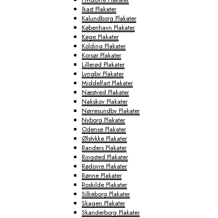
Ikast Plakater
Kalundborg Plakater
København Plakater
Køge Plakater
Kolding Plakater
Korsør Plakater
Lillerød Plakater
Lyngby Plakater
Middelfart Plakater
Næstved Plakater
Nakskov Plakater
Nørresundby Plakater
Nyborg Plakater
Odense Plakater
Ølstykke Plakater
Randers Plakater
Ringsted Plakater
Rødovre Plakater
Rønne Plakater
Roskilde Plakater
Silkeborg Plakater
Skagen Plakater
Skanderborg Plakater