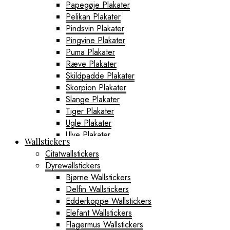
Papegøje Plakater
Pelikan Plakater
Pindsvin Plakater
Pingvine Plakater
Puma Plakater
Ræve Plakater
Skildpadde Plakater
Skorpion Plakater
Slange Plakater
Tiger Plakater
Ugle Plakater
Ulve Plakater
Wallstickers
Vaskebjørne Plakater
Citatwallstickers
Zebra Plakater
Dyrewallstickers
Gamerplakater
Bjørne Wallstickers
Geografi Plakater
Delfin Wallstickers
Byplakater
Edderkoppe Wallstickers
Aabenraa Plakater
Elefant Wallstickers
Aalborg Plakater
Flagermus Wallstickers
Aarhus Plakater