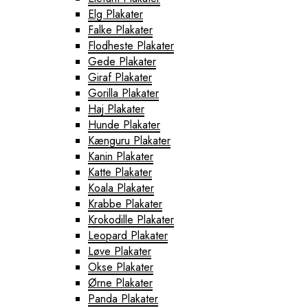
Sydney Lærredstryk
Elg Plakater
Verdenskort Lærredstryk
Falke Plakater
Flodheste Plakater
Gede Plakater
Giraf Plakater
Gorilla Plakater
Haj Plakater
Hunde Plakater
Kænguru Plakater
Kanin Plakater
Katte Plakater
Koala Plakater
Krabbe Plakater
Krokodille Plakater
Leopard Plakater
Løve Plakater
Okse Plakater
Ørne Plakater
Panda Plakater