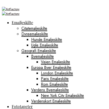
Emaljeskilte
Citatemaljeskilte
Dyreemaljeskilte
Hunde Emaljeskilte
Ugle Emaljeskilte
Geografi Emaljeskilte
Byemaljeskilte
Vejen Emaljeskilte
Europa Byer Emaljeskilte
London Emaljeskilte
Paris Emaljeskilte
Rom Emaljeskilte
Verdens Byemaljeskilte
New York City Emaljeskilte
Verdenskort Emaljeskilte
Fototapeter