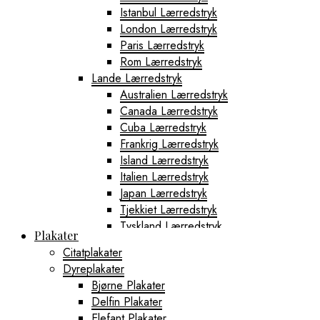
Istanbul Lærredstryk
London Lærredstryk
Paris Lærredstryk
Rom Lærredstryk
Lande Lærredstryk
Australien Lærredstryk
Canada Lærredstryk
Cuba Lærredstryk
Frankrig Lærredstryk
Island Lærredstryk
Italien Lærredstryk
Japan Lærredstryk
Tjekkiet Lærredstryk
Tyskland Lærredstryk
Plakater
Verdens Bylærredstryk
Citatplakater
Miami Lærredstryk
Dyreplakater
New York City Lærredstryk
Bjørne Plakater
San Francisco Lærredstryk
Delfin Plakater
Shanghai Lærredstryk
Elefant Plakater