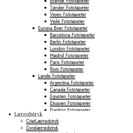
Brande Fototapeter
Tønder Fototapeter
Vejen Fototapeter
Vejle Fototapeter
Europa Byer Fototapeter
Barcelona Fototapeter
Berlin Fototapeter
London Fototapeter
Madrid Fototapeter
Paris Fototapeter
Rom Fototapeter
Lande Fototapeter
Argentina Fototapeter
Canada Fototapeter
Egypten Fototapeter
Etiopien Fototapeter
Frankrig Fototapeter
Lærredstryk
Grækenland Fototapeter
CitatLærredstryk
Island Fototapeter
Dyrelærredstryk
Italien Fototapeter