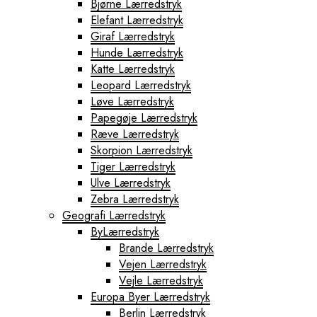
Bjørne Lærredstryk
Japan Fototapeter
Elefant Lærredstryk
Kenya Fototapeter
Giraf Lærredstryk
Tyskland Fototapeter
Hunde Lærredstryk
Verdens Byfototapeter
Katte Lærredstryk
Boston Fototapeter
Leopard Lærredstryk
Chicago Fototapeter
Løve Lærredstryk
Los Angeles Fototapeter
Papegøje Lærredstryk
Miami Fototapeter
Ræve Lærredstryk
New York City Fototapeter
Skorpion Lærredstryk
Philadelphia Fototapeter
Tiger Lærredstryk
San Francisco Fototapeter
Ulve Lærredstryk
Shanghai Fototapeter
Zebra Lærredstryk
Sydney Fototapeter
Geografi Lærredstryk
Tokyo Fototapeter
ByLærredstryk
Verdenskort Fototapeter
Brande Lærredstryk
Vejen Lærredstryk
Vejle Lærredstryk
Europa Byer Lærredstryk
Berlin Lærredstryk