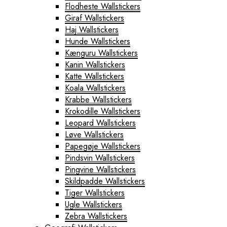
Flodheste Wallstickers
Albertslund Plakater
Giraf Wallstickers
Ballerup Plakater
Haj Wallstickers
Birkerød Plakater
Hunde Wallstickers
Brande Plakater
Kænguru Wallstickers
Brønderslev Plakater
Kanin Wallstickers
Esbjerg Plakater
Katte Wallstickers
Farum Plakater
Koala Wallstickers
Fredericia Plakater
Krabbe Wallstickers
Frederiksberg Plakater
Krokodille Wallstickers
Frederikshavn Plakater
Leopard Wallstickers
Frederikssund Plakater
Løve Wallstickers
Grindsted Plakater
Papegøje Wallstickers
Haderslev Plakater
Pindsvin Wallstickers
Haslev Plakater
Pingvine Wallstickers
Helsinge Plakater
Skildpadde Wallstickers
Helsingør Plakater
Tiger Wallstickers
Herning Plakater
Ugle Wallstickers
Hillerød Plakater
Zebra Wallstickers
Hinnerup Plakater