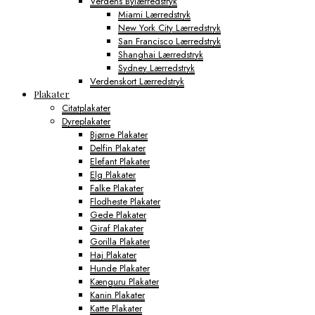
Verdens Bylærredstryk
Miami Lærredstryk
New York City Lærredstryk
San Francisco Lærredstryk
Shanghai Lærredstryk
Sydney Lærredstryk
Verdenskort Lærredstryk
Plakater
Citatplakater
Dyreplakater
Bjørne Plakater
Delfin Plakater
Elefant Plakater
Elg Plakater
Falke Plakater
Flodheste Plakater
Gede Plakater
Giraf Plakater
Gorilla Plakater
Haj Plakater
Hunde Plakater
Kænguru Plakater
Kanin Plakater
Katte Plakater