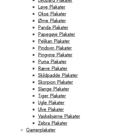
Leopard Plakater
Løve Plakater
Okse Plakater
Ørne Plakater
Panda Plakater
Papegøje Plakater
Pelikan Plakater
Pindsvin Plakater
Pingvine Plakater
Puma Plakater
Ræve Plakater
Skildpadde Plakater
Skorpion Plakater
Slange Plakater
Tiger Plakater
Ugle Plakater
Ulve Plakater
Vaskebjørne Plakater
Zebra Plakater
Gamerplakater