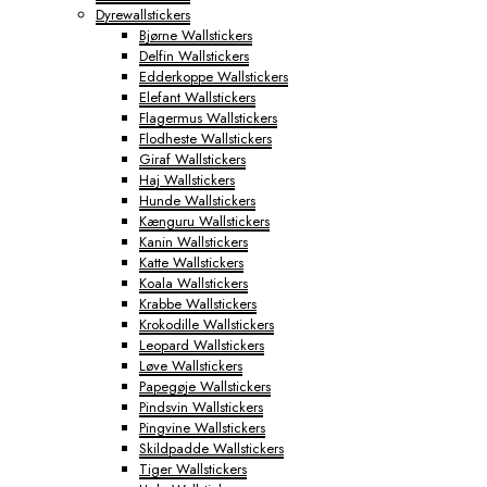
Dyrewallstickers
Byplakater
Bjørne Wallstickers
Aabenraa Plakater
Delfin Wallstickers
Aalborg Plakater
Edderkoppe Wallstickers
Aarhus Plakater
Elefant Wallstickers
Albertslund Plakater
Flagermus Wallstickers
Ballerup Plakater
Flodheste Wallstickers
Birkerød Plakater
Giraf Wallstickers
Brande Plakater
Haj Wallstickers
Brønderslev Plakater
Hunde Wallstickers
Esbjerg Plakater
Kænguru Wallstickers
Farum Plakater
Kanin Wallstickers
Fredericia Plakater
Katte Wallstickers
Frederiksberg Plakater
Koala Wallstickers
Frederikshavn Plakater
Krabbe Wallstickers
Frederikssund Plakater
Krokodille Wallstickers
Grindsted Plakater
Leopard Wallstickers
Haderslev Plakater
Løve Wallstickers
Haslev Plakater
Papegøje Wallstickers
Helsinge Plakater
Pindsvin Wallstickers
Helsingør Plakater
Pingvine Wallstickers
Herning Plakater
Skildpadde Wallstickers
Hillerød Plakater
Tiger Wallstickers
Hinnerup Plakater