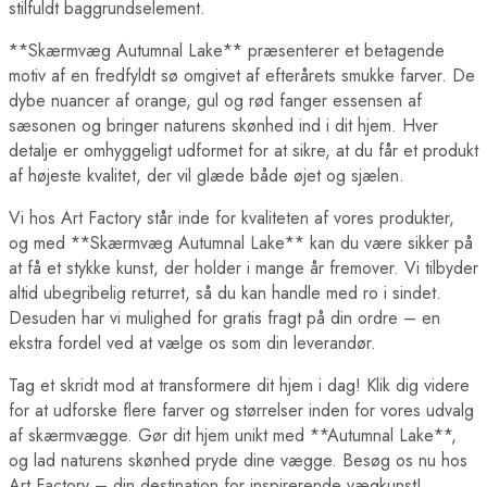
Berlin Plakater
stilfuldt baggrundselement.
London Plakater
Madrid Plakater
**Skærmvæg Autumnal Lake** præsenterer et betagende
Paris Plakater
motiv af en fredfyldt sø omgivet af efterårets smukke farver. De
Rom Plakater
dybe nuancer af orange, gul og rød fanger essensen af
Lande Plakater
sæsonen og bringer naturens skønhed ind i dit hjem. Hver
Australien Plakater
detalje er omhyggeligt udformet for at sikre, at du får et produkt
Belgien Plakater
Brasilien Plakater
af højeste kvalitet, der vil glæde både øjet og sjælen.
Bulgarien Plakater
Canada Plakater
Vi hos Art Factory står inde for kvaliteten af vores produkter,
Cuba Plakater
og med **Skærmvæg Autumnal Lake** kan du være sikker på
Danmark Plakater
at få et stykke kunst, der holder i mange år fremover. Vi tilbyder
Egypten Plakater
altid ubegribelig returret, så du kan handle med ro i sindet.
Finland Plakater
Frankrig Plakater
Desuden har vi mulighed for gratis fragt på din ordre – en
Grækenland Plakater
ekstra fordel ved at vælge os som din leverandør.
Indien Plakater
Island Plakater
Tag et skridt mod at transformere dit hjem i dag! Klik dig videre
Italien Plakater
for at udforske flere farver og størrelser inden for vores udvalg
Japan Plakater
af skærmvægge. Gør dit hjem unikt med **Autumnal Lake**,
Jordan Plakater
og lad naturens skønhed pryde dine vægge. Besøg os nu hos
Verdens Byplakater
Beijing Plakater
Art Factory – din destination for inspirerende vægkunst!