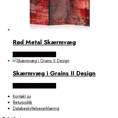
Rød Metal Skærmvæg
Købes Hos NiceWall.dk
Skærmvæg i Grains II Design
Købes Hos NiceWall.dk
Kontakt os
Returpolitik
Databeskyttelseserklæring