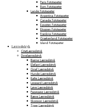
Paris Fototapeter
Rom Fototapeter
Lande Fototapeter
Argentina Fototapeter
Canada Fototapeter
Egypten Fototapeter
Etiopien Fototapeter
Frankrig Fototapeter
Grækenland Fototapeter
Island Fototapeter
Lærredstryk
Italien Fototapeter
CitatLærredstryk
Japan Fototapeter
Dyrelærredstryk
Kenya Fototapeter
Bjørne Lærredstryk
Tyskland Fototapeter
Elefant Lærredstryk
Verdens Byfototapeter
Giraf Lærredstryk
Boston Fototapeter
Hunde Lærredstryk
Chicago Fototapeter
Katte Lærredstryk
Los Angeles Fototapeter
Leopard Lærredstryk
Miami Fototapeter
Løve Lærredstryk
New York City Fototapeter
Papegøje Lærredstryk
Philadelphia Fototapeter
Ræve Lærredstryk
San Francisco Fototapeter
Skorpion Lærredstryk
Shanghai Fototapeter
Tiger Lærredstryk
Sydney Fototapeter