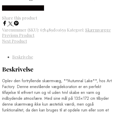
Fodboldwallstickers
Ringsted Plakater
Bayern München Wallstickers
Købes Hos NiceWall.dk
Rødovre Plakater
Manchester City Wallstickers
Rønne Plakater
Manchester United Wallstickers
Share this product
Roskilde Plakater
Real Madrid Wallstickers
Silkeborg Plakater
Skagen Plakater
Varenummer (SKU):
67b489d01659
Kategori:
Skærmvægge
Skanderborg Plakater
Previous Product
Skive Plakater
Next Product
Skjern Plakater
Slagelse Plakater
Solrød Strand Plakater
Beskrivelse
Sønderborg Plakater
Svendborg Plakater
Taastrup Plakater
Beskrivelse
Thisted Plakater
Tønder Plakater
Oplev den fortryllende skærmvæg, **Autumnal Lake**, hos Art
Vejen Plakater
Vejle Plakater
Factory. Denne enestående vægdekoration er en perfekt
Viborg Plakater
tilføjelse til ethvert rum og vil uden tvivl skabe en varm og
Vordingborg Plakater
indbydende atmosfære. Med sine mål på 135×172 cm tilbyder
Danmarkskort Plakater
denne skærmvæg ikke kun æstetisk værdi, men også
Europa Byer Plakater
funktionalitet, da den kan bruges til at opdele rum eller som et
Barcelona Plakater