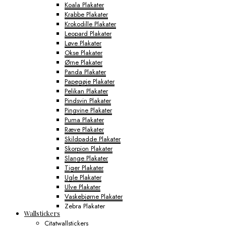
Koala Plakater
Krabbe Plakater
Krokodille Plakater
Leopard Plakater
Løve Plakater
Okse Plakater
Ørne Plakater
Panda Plakater
Papegøje Plakater
Pelikan Plakater
Pindsvin Plakater
Pingvine Plakater
Puma Plakater
Ræve Plakater
Skildpadde Plakater
Skorpion Plakater
Slange Plakater
Tiger Plakater
Ugle Plakater
Ulve Plakater
Vaskebjørne Plakater
Zebra Plakater
Wallstickers
Gamerplakater
Citatwallstickers
Geografi Plakater