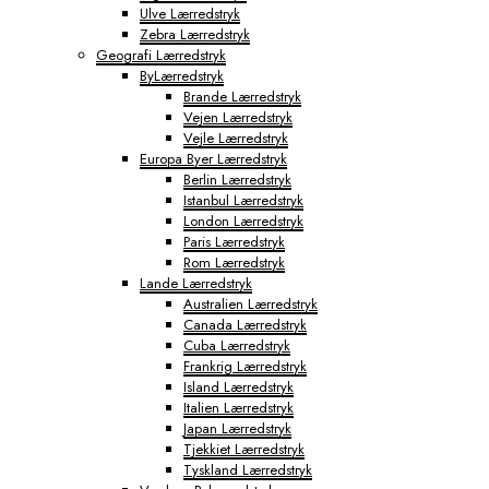
Ulve Lærredstryk
Tokyo Fototapeter
Zebra Lærredstryk
Verdenskort Fototapeter
Geografi Lærredstryk
ByLærredstryk
Brande Lærredstryk
Vejen Lærredstryk
Vejle Lærredstryk
Europa Byer Lærredstryk
Berlin Lærredstryk
Istanbul Lærredstryk
London Lærredstryk
Paris Lærredstryk
Rom Lærredstryk
Lande Lærredstryk
Australien Lærredstryk
Canada Lærredstryk
Cuba Lærredstryk
Frankrig Lærredstryk
Island Lærredstryk
Italien Lærredstryk
Japan Lærredstryk
Tjekkiet Lærredstryk
Tyskland Lærredstryk