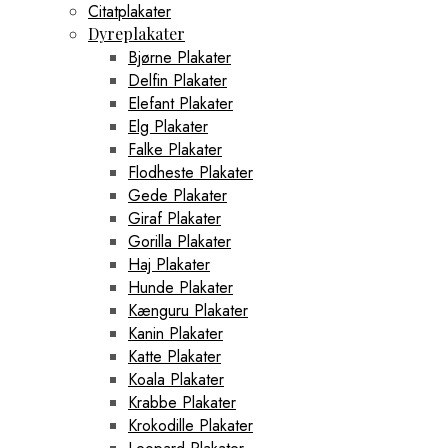
Citatplakater
Dyreplakater
Bjørne Plakater
Delfin Plakater
Elefant Plakater
Elg Plakater
Falke Plakater
Flodheste Plakater
Gede Plakater
Giraf Plakater
Gorilla Plakater
Haj Plakater
Hunde Plakater
Kænguru Plakater
Kanin Plakater
Katte Plakater
Koala Plakater
Krabbe Plakater
Krokodille Plakater