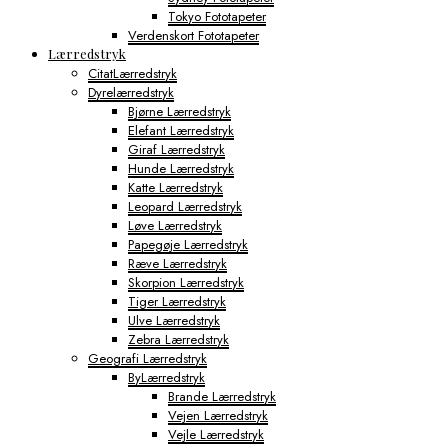
Tokyo Fototapeter
Verdenskort Fototapeter
Lærredstryk
CitatLærredstryk
Dyrelærredstryk
Bjørne Lærredstryk
Elefant Lærredstryk
Giraf Lærredstryk
Hunde Lærredstryk
Katte Lærredstryk
Leopard Lærredstryk
Løve Lærredstryk
Papegøje Lærredstryk
Ræve Lærredstryk
Skorpion Lærredstryk
Tiger Lærredstryk
Ulve Lærredstryk
Zebra Lærredstryk
Geografi Lærredstryk
ByLærredstryk
Brande Lærredstryk
Vejen Lærredstryk
Vejle Lærredstryk