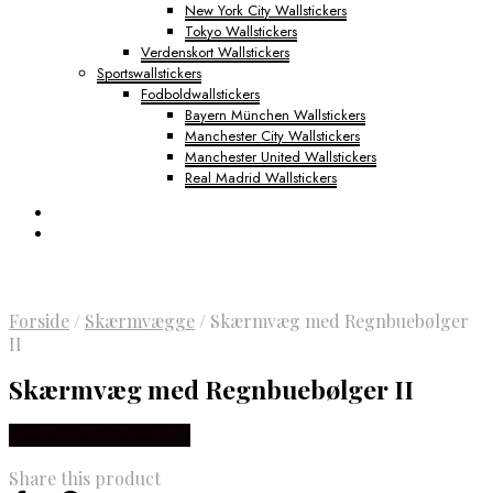
New York City Wallstickers
Tokyo Wallstickers
Verdenskort Wallstickers
Sportswallstickers
Fodboldwallstickers
Bayern München Wallstickers
Manchester City Wallstickers
Manchester United Wallstickers
Real Madrid Wallstickers
Forside
/
Skærmvægge
/
Skærmvæg med Regnbuebølger
II
Skærmvæg med Regnbuebølger II
Købes Hos NiceWall.dk
Share this product