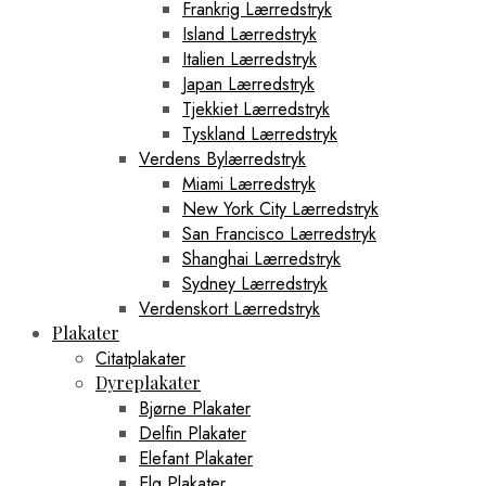
Frankrig Lærredstryk
Island Lærredstryk
Italien Lærredstryk
Japan Lærredstryk
Tjekkiet Lærredstryk
Tyskland Lærredstryk
Verdens Bylærredstryk
Miami Lærredstryk
New York City Lærredstryk
San Francisco Lærredstryk
Shanghai Lærredstryk
Sydney Lærredstryk
Verdenskort Lærredstryk
Plakater
Citatplakater
Dyreplakater
Bjørne Plakater
Delfin Plakater
Elefant Plakater
Elg Plakater