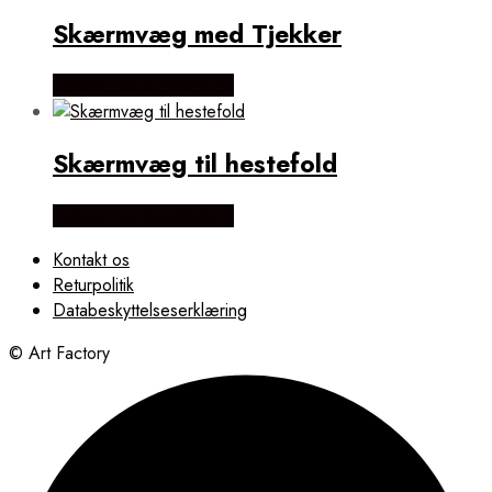
Skærmvæg med Tjekker
Købes Hos NiceWall.dk
Skærmvæg til hestefold
Købes Hos NiceWall.dk
Kontakt os
Returpolitik
Databeskyttelseserklæring
© Art Factory