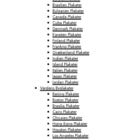
Brasilien Plakater
Bulgarien Plakater
Canada Plakater
Cuba Plakater
Danmark Plakater
Egypten Plakater
Finland Plakater
Frankrig Plakater
Grækenland Plakater
Indien Plakater
Island Plakater
Italien Plakater
Japan Plakater
Jordan Plakater
Verdens Byplakater
Beijing Plakater
Boston Plakater
Brasilia Plakater
Cairo Plakater
Chicago Plakater
Hong Kong Plakater
Houston Plakater
Los Angeles Plakater