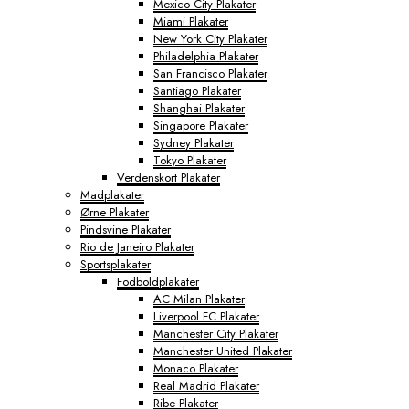
Mexico City Plakater
Miami Plakater
New York City Plakater
Philadelphia Plakater
San Francisco Plakater
Santiago Plakater
Shanghai Plakater
Singapore Plakater
Sydney Plakater
Tokyo Plakater
Verdenskort Plakater
Madplakater
Ørne Plakater
Pindsvine Plakater
Rio de Janeiro Plakater
Sportsplakater
Fodboldplakater
AC Milan Plakater
Liverpool FC Plakater
Manchester City Plakater
Manchester United Plakater
Monaco Plakater
Real Madrid Plakater
Ribe Plakater