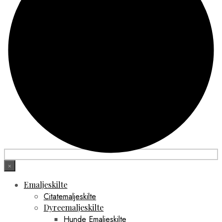
×
Emaljeskilte
Citatemaljeskilte
Dyreemaljeskilte
Hunde Emaljeskilte