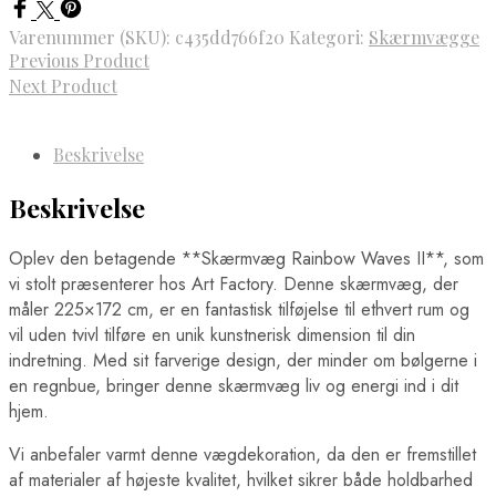
Varenummer (SKU):
c435dd766f20
Kategori:
Skærmvægge
Previous Product
Next Product
Beskrivelse
Beskrivelse
Oplev den betagende **Skærmvæg Rainbow Waves II**, som
vi stolt præsenterer hos Art Factory. Denne skærmvæg, der
måler 225×172 cm, er en fantastisk tilføjelse til ethvert rum og
vil uden tvivl tilføre en unik kunstnerisk dimension til din
indretning. Med sit farverige design, der minder om bølgerne i
en regnbue, bringer denne skærmvæg liv og energi ind i dit
hjem.
Vi anbefaler varmt denne vægdekoration, da den er fremstillet
af materialer af højeste kvalitet, hvilket sikrer både holdbarhed