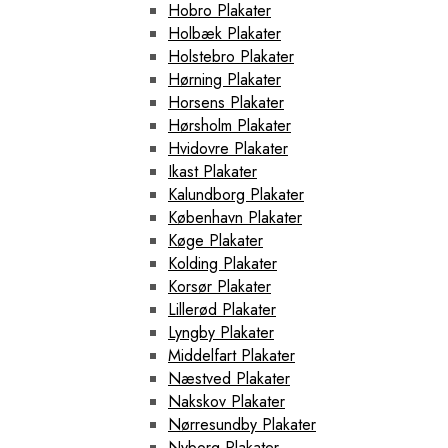
Hobro Plakater
Holbæk Plakater
Holstebro Plakater
Hørning Plakater
Horsens Plakater
Hørsholm Plakater
Hvidovre Plakater
Ikast Plakater
Kalundborg Plakater
København Plakater
Køge Plakater
Kolding Plakater
Korsør Plakater
Lillerød Plakater
Lyngby Plakater
Middelfart Plakater
Næstved Plakater
Nakskov Plakater
Nørresundby Plakater
Nyborg Plakater