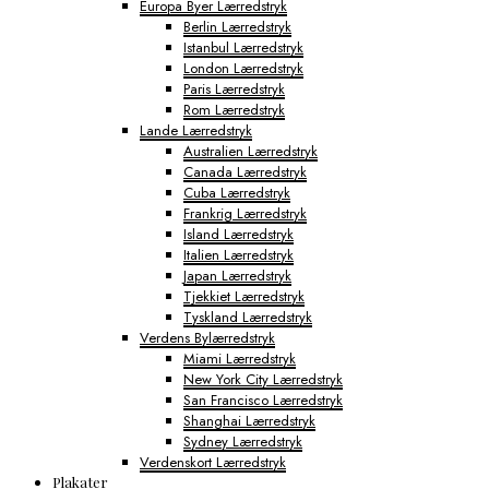
Europa Byer Lærredstryk
Berlin Lærredstryk
Istanbul Lærredstryk
London Lærredstryk
Paris Lærredstryk
Rom Lærredstryk
Lande Lærredstryk
Australien Lærredstryk
Canada Lærredstryk
Cuba Lærredstryk
Frankrig Lærredstryk
Island Lærredstryk
Italien Lærredstryk
Japan Lærredstryk
Tjekkiet Lærredstryk
Tyskland Lærredstryk
Verdens Bylærredstryk
Miami Lærredstryk
New York City Lærredstryk
San Francisco Lærredstryk
Shanghai Lærredstryk
Sydney Lærredstryk
Verdenskort Lærredstryk
Plakater