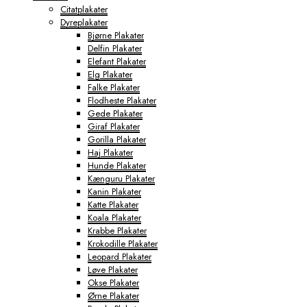
Citatplakater
Dyreplakater
Bjørne Plakater
Delfin Plakater
Elefant Plakater
Elg Plakater
Falke Plakater
Flodheste Plakater
Gede Plakater
Giraf Plakater
Gorilla Plakater
Haj Plakater
Hunde Plakater
Kænguru Plakater
Kanin Plakater
Katte Plakater
Koala Plakater
Krabbe Plakater
Krokodille Plakater
Leopard Plakater
Løve Plakater
Okse Plakater
Ørne Plakater