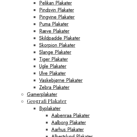
Pelikan Plakater
Pindsvin Plakater
Pingvine Plakater
Puma Plakater
Ræve Plakater
Skildpadde Plakater
Skorpion Plakater
Slange Plakater
Tiger Plakater
Ugle Plakater
Ulve Plakater
Vaskebjørne Plakater
Zebra Plakater
Gamerplakater
Geografi Plakater
Byplakater
Aabenraa Plakater
Aalborg Plakater
Aarhus Plakater
Albertslund Plakater