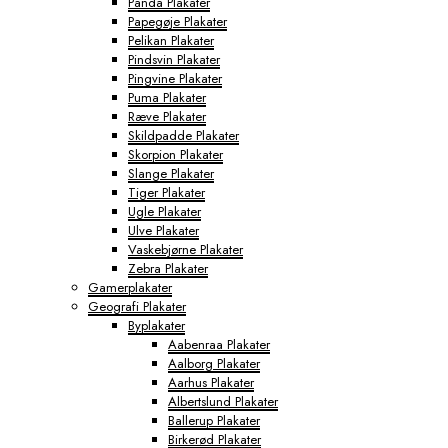
Panda Plakater
Papegøje Plakater
Pelikan Plakater
Pindsvin Plakater
Pingvine Plakater
Puma Plakater
Ræve Plakater
Skildpadde Plakater
Skorpion Plakater
Slange Plakater
Tiger Plakater
Ugle Plakater
Ulve Plakater
Vaskebjørne Plakater
Zebra Plakater
Gamerplakater
Geografi Plakater
Byplakater
Aabenraa Plakater
Aalborg Plakater
Aarhus Plakater
Albertslund Plakater
Ballerup Plakater
Birkerød Plakater