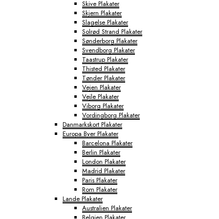
Skive Plakater
Skjern Plakater
Slagelse Plakater
Solrød Strand Plakater
Sønderborg Plakater
Svendborg Plakater
Taastrup Plakater
Thisted Plakater
Tønder Plakater
Vejen Plakater
Vejle Plakater
Viborg Plakater
Vordingborg Plakater
Danmarkskort Plakater
Europa Byer Plakater
Barcelona Plakater
Berlin Plakater
London Plakater
Madrid Plakater
Paris Plakater
Rom Plakater
Lande Plakater
Australien Plakater
Belgien Plakater