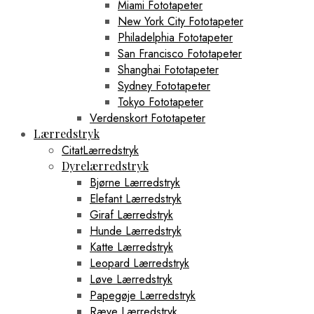
Miami Fototapeter
New York City Fototapeter
Philadelphia Fototapeter
San Francisco Fototapeter
Shanghai Fototapeter
Sydney Fototapeter
Tokyo Fototapeter
Verdenskort Fototapeter
Lærredstryk
CitatLærredstryk
Dyrelærredstryk
Bjørne Lærredstryk
Elefant Lærredstryk
Giraf Lærredstryk
Hunde Lærredstryk
Katte Lærredstryk
Leopard Lærredstryk
Løve Lærredstryk
Papegøje Lærredstryk
Ræve Lærredstryk