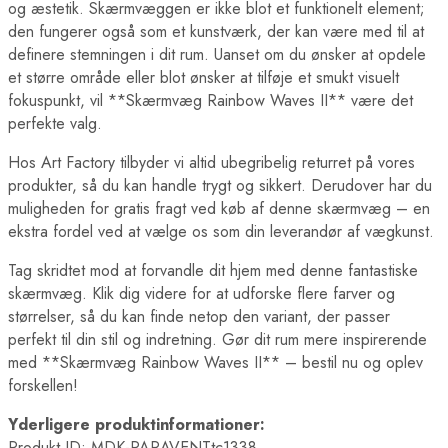
og æstetik. Skærmvæggen er ikke blot et funktionelt element;
den fungerer også som et kunstværk, der kan være med til at
definere stemningen i dit rum. Uanset om du ønsker at opdele
et større område eller blot ønsker at tilføje et smukt visuelt
fokuspunkt, vil **Skærmvæg Rainbow Waves II** være det
perfekte valg.
Hos Art Factory tilbyder vi altid ubegribelig returret på vores
produkter, så du kan handle trygt og sikkert. Derudover har du
muligheden for gratis fragt ved køb af denne skærmvæg – en
ekstra fordel ved at vælge os som din leverandør af vægkunst.
Tag skridtet mod at forvandle dit hjem med denne fantastiske
skærmvæg. Klik dig videre for at udforske flere farver og
størrelser, så du kan finde netop den variant, der passer
perfekt til din stil og indretning. Gør dit rum mere inspirerende
med **Skærmvæg Rainbow Waves II** – bestil nu og oplev
forskellen!
Yderligere produktinformationer:
Produkt ID: MDK-PARAVENTtc1338