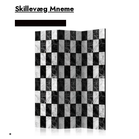
Skillevæg Mneme
Købes Hos NiceWall.dk