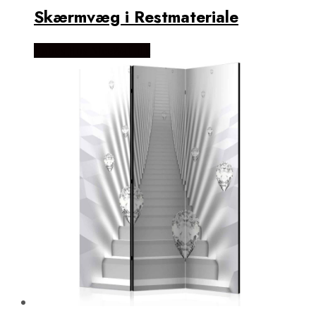
Skærmvæg i Restmateriale
Købes Hos NiceWall.dk