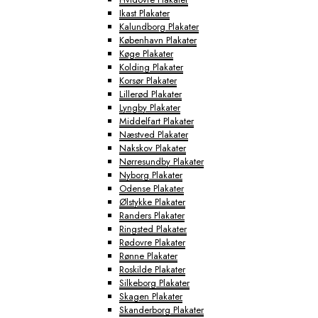
Ikast Plakater
Kalundborg Plakater
København Plakater
Køge Plakater
Kolding Plakater
Korsør Plakater
Lillerød Plakater
Lyngby Plakater
Middelfart Plakater
Næstved Plakater
Nakskov Plakater
Nørresundby Plakater
Nyborg Plakater
Odense Plakater
Ølstykke Plakater
Randers Plakater
Ringsted Plakater
Rødovre Plakater
Rønne Plakater
Roskilde Plakater
Silkeborg Plakater
Skagen Plakater
Skanderborg Plakater