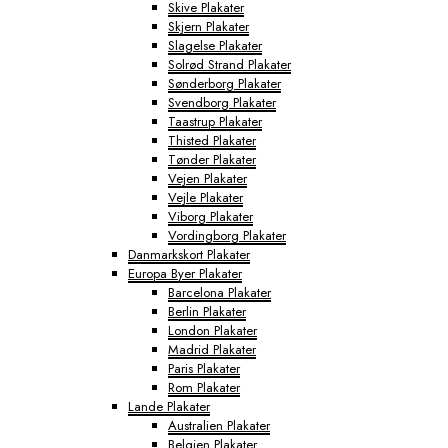
Skive Plakater
Skjern Plakater
Slagelse Plakater
Solrød Strand Plakater
Sønderborg Plakater
Svendborg Plakater
Taastrup Plakater
Thisted Plakater
Tønder Plakater
Vejen Plakater
Vejle Plakater
Viborg Plakater
Vordingborg Plakater
Danmarkskort Plakater
Europa Byer Plakater
Barcelona Plakater
Berlin Plakater
London Plakater
Madrid Plakater
Paris Plakater
Rom Plakater
Lande Plakater
Australien Plakater
Belgien Plakater