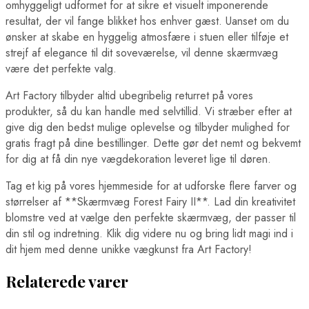
omhyggeligt udformet for at sikre et visuelt imponerende
resultat, der vil fange blikket hos enhver gæst. Uanset om du
ønsker at skabe en hyggelig atmosfære i stuen eller tilføje et
strejf af elegance til dit soveværelse, vil denne skærmvæg
være det perfekte valg.
Art Factory tilbyder altid ubegribelig returret på vores
produkter, så du kan handle med selvtillid. Vi stræber efter at
give dig den bedst mulige oplevelse og tilbyder mulighed for
gratis fragt på dine bestillinger. Dette gør det nemt og bekvemt
for dig at få din nye vægdekoration leveret lige til døren.
Tag et kig på vores hjemmeside for at udforske flere farver og
størrelser af **Skærmvæg Forest Fairy II**. Lad din kreativitet
blomstre ved at vælge den perfekte skærmvæg, der passer til
din stil og indretning. Klik dig videre nu og bring lidt magi ind i
dit hjem med denne unikke vægkunst fra Art Factory!
Relaterede varer