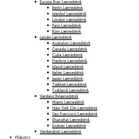
Europa Byer Lærredstryk
Berlin Lærredstryk
Istanbul Lærredstryk
London Lærredstryk
Paris Lærredstryk
Rom Lærredstryk
Lande Lærredstryk
Australien Lærredstryk
Canada Lærredstryk
Cuba Lærredstryk
Frankrig Lærredstryk
Island Lærredstryk
Italien Lærredstryk
Japan Lærredstryk
Tjekkiet Lærredstryk
Tyskland Lærredstryk
Verdens Bylærredstryk
Miami Lærredstryk
New York City Lærredstryk
San Francisco Lærredstryk
Shanghai Lærredstryk
Sydney Lærredstryk
Verdenskort Lærredstryk
Plakater