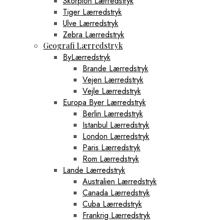
Skorpion Lærredstryk
Tiger Lærredstryk
Ulve Lærredstryk
Zebra Lærredstryk
Geografi Lærredstryk
ByLærredstryk
Brande Lærredstryk
Vejen Lærredstryk
Vejle Lærredstryk
Europa Byer Lærredstryk
Berlin Lærredstryk
Istanbul Lærredstryk
London Lærredstryk
Paris Lærredstryk
Rom Lærredstryk
Lande Lærredstryk
Australien Lærredstryk
Canada Lærredstryk
Cuba Lærredstryk
Frankrig Lærredstryk