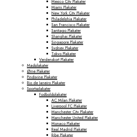
Mexico City Plakater
Miami Plakater
New York City Plakater
Philadelphia Plakater
San Francisco Plakater
Santiago Plakater
Shanghai Plakater
Singapore Plakater
Sydney Plakater
Tokyo Plakater
Verdenskort Plakater
Madplakater
Ørne Plakater
Pindsvine Plakater
Rio de Janeiro Plakater
Sportsplakater
Fodboldplakater
AC Milan Plakater
Liverpool FC Plakater
Manchester City Plakater
Manchester United Plakater
Monaco Plakater
Real Madrid Plakater
Ribe Plakater