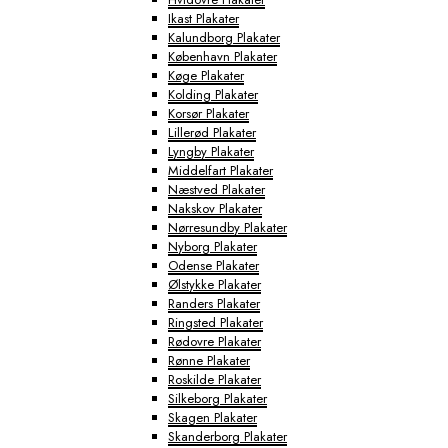
Ikast Plakater
Kalundborg Plakater
København Plakater
Køge Plakater
Kolding Plakater
Korsør Plakater
Lillerød Plakater
Lyngby Plakater
Middelfart Plakater
Næstved Plakater
Nakskov Plakater
Nørresundby Plakater
Nyborg Plakater
Odense Plakater
Ølstykke Plakater
Randers Plakater
Ringsted Plakater
Rødovre Plakater
Rønne Plakater
Roskilde Plakater
Silkeborg Plakater
Skagen Plakater
Skanderborg Plakater