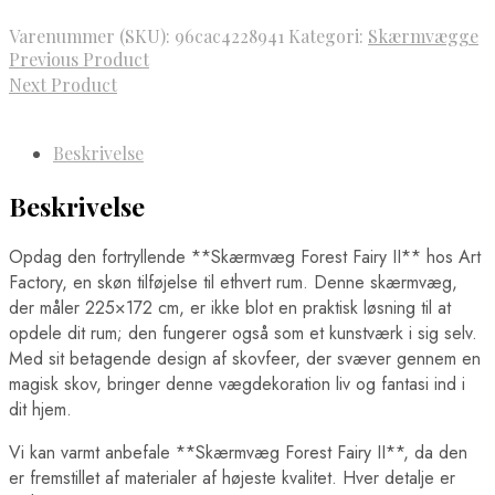
Varenummer (SKU):
96cac4228941
Kategori:
Skærmvægge
Previous Product
Next Product
Beskrivelse
Beskrivelse
Opdag den fortryllende **Skærmvæg Forest Fairy II** hos Art
Factory, en skøn tilføjelse til ethvert rum. Denne skærmvæg,
der måler 225×172 cm, er ikke blot en praktisk løsning til at
opdele dit rum; den fungerer også som et kunstværk i sig selv.
Med sit betagende design af skovfeer, der svæver gennem en
magisk skov, bringer denne vægdekoration liv og fantasi ind i
dit hjem.
Vi kan varmt anbefale **Skærmvæg Forest Fairy II**, da den
er fremstillet af materialer af højeste kvalitet. Hver detalje er