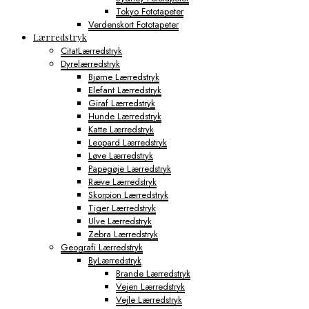
Tokyo Fototapeter
Verdenskort Fototapeter
Lærredstryk
CitatLærredstryk
Dyrelærredstryk
Bjørne Lærredstryk
Elefant Lærredstryk
Giraf Lærredstryk
Hunde Lærredstryk
Katte Lærredstryk
Leopard Lærredstryk
Løve Lærredstryk
Papegøje Lærredstryk
Ræve Lærredstryk
Skorpion Lærredstryk
Tiger Lærredstryk
Ulve Lærredstryk
Zebra Lærredstryk
Geografi Lærredstryk
ByLærredstryk
Brande Lærredstryk
Vejen Lærredstryk
Vejle Lærredstryk