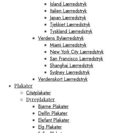
Island Lærredstryk
Italien Lærredstryk
Japan Lærredstryk
Tjekkiet Lærredstryk
Tyskland Lærredstryk
Verdens Bylærredstryk
Miami Lærredstryk
New York City Lærredstryk
San Francisco Lærredstryk
Shanghai Lærredstryk
Sydney Lærredstryk
Verdenskort Lærredstryk
Plakater
Citatplakater
Dyreplakater
Bjørne Plakater
Delfin Plakater
Elefant Plakater
Elg Plakater