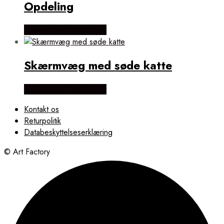
Opdeling
Købes Hos NiceWall.dk
Skærmvæg med søde katte
Købes Hos NiceWall.dk
Kontakt os
Returpolitik
Databeskyttelseserklæring
© Art Factory