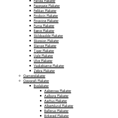
Panda Plakater
Papegøje Plakater
Pelikan Plakater
Pindsvin Plakater
Pingvine Plakater
Puma Plakater
Ræve Plakater
Skildpadde Plakater
Skorpion Plakater
Slange Plakater
Tiger Plakater
Ugle Plakater
Ulve Plakater
Vaskebjørne Plakater
Zebra Plakater
Gamerplakater
Geografi Plakater
Byplakater
Aabenraa Plakater
Aalborg Plakater
Aarhus Plakater
Albertslund Plakater
Ballerup Plakater
Birkerød Plakater