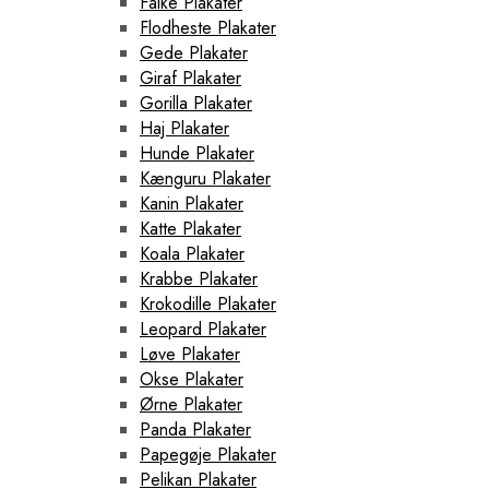
Falke Plakater
Flodheste Plakater
Gede Plakater
Giraf Plakater
Gorilla Plakater
Haj Plakater
Hunde Plakater
Kænguru Plakater
Kanin Plakater
Katte Plakater
Koala Plakater
Krabbe Plakater
Krokodille Plakater
Leopard Plakater
Løve Plakater
Okse Plakater
Ørne Plakater
Panda Plakater
Papegøje Plakater
Pelikan Plakater