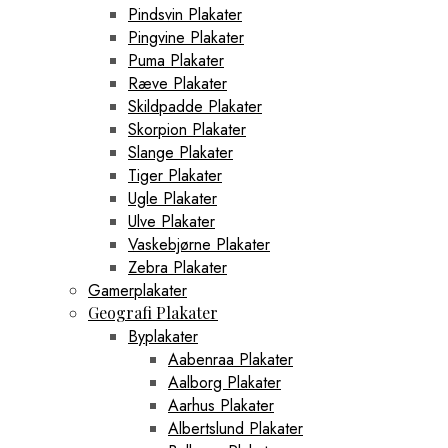
Pindsvin Plakater
Pingvine Plakater
Puma Plakater
Ræve Plakater
Skildpadde Plakater
Skorpion Plakater
Slange Plakater
Tiger Plakater
Ugle Plakater
Ulve Plakater
Vaskebjørne Plakater
Zebra Plakater
Gamerplakater
Geografi Plakater
Byplakater
Aabenraa Plakater
Aalborg Plakater
Aarhus Plakater
Albertslund Plakater