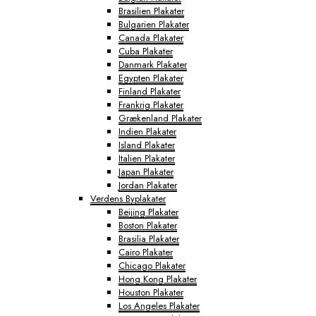
Brasilien Plakater
Bulgarien Plakater
Canada Plakater
Cuba Plakater
Danmark Plakater
Egypten Plakater
Finland Plakater
Frankrig Plakater
Grækenland Plakater
Indien Plakater
Island Plakater
Italien Plakater
Japan Plakater
Jordan Plakater
Verdens Byplakater
Beijing Plakater
Boston Plakater
Brasilia Plakater
Cairo Plakater
Chicago Plakater
Hong Kong Plakater
Houston Plakater
Los Angeles Plakater