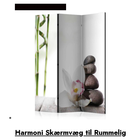
Købes Hos NiceWall.dk
Harmoni Skærmvæg til Rummelig