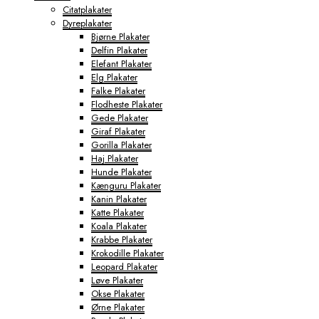
Citatplakater
Dyreplakater
Bjørne Plakater
Delfin Plakater
Elefant Plakater
Elg Plakater
Falke Plakater
Flodheste Plakater
Gede Plakater
Giraf Plakater
Gorilla Plakater
Haj Plakater
Hunde Plakater
Kænguru Plakater
Kanin Plakater
Katte Plakater
Koala Plakater
Krabbe Plakater
Krokodille Plakater
Leopard Plakater
Løve Plakater
Okse Plakater
Ørne Plakater