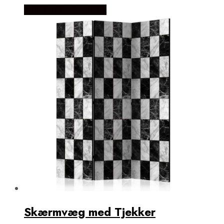
Købes Hos NiceWall.dk
Skærmvæg med Tjekker