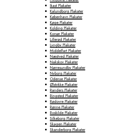
Ikast Plakater
Kalundborg Plakater
København Plakater
Køge Plakater
Kolding Plakater
Korsør Plakater
Lillerød Plakater
Lyngby Plakater
Middelfart Plakater
Næstved Plakater
Nakskov Plakater
Nørresundby Plakater
Nyborg Plakater
Odense Plakater
Ølstykke Plakater
Randers Plakater
Ringsted Plakater
Rødovre Plakater
Rønne Plakater
Roskilde Plakater
Silkeborg Plakater
Skagen Plakater
Skanderborg Plakater