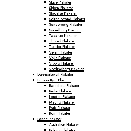
Skive Plakater
Skjern Plakater
Slagelse Plakater
Solrød Strand Plakater
Sønderborg Plakater
Svendborg Plakater
Taastrup Plakater
Thisted Plakater
Tønder Plakater
Vejen Plakater
Vejle Plakater
Viborg Plakater
Vordingborg Plakater
Danmarkskort Plakater
Europa Byer Plakater
Barcelona Plakater
Berlin Plakater
London Plakater
Madrid Plakater
Paris Plakater
Rom Plakater
Lande Plakater
Australien Plakater
Belgien Plakater