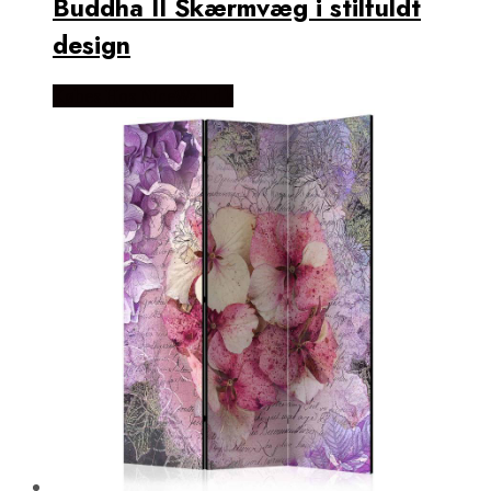
Buddha II Skærmvæg i stilfuldt
design
Købes Hos NiceWall.dk