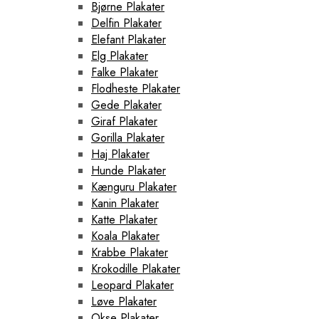
Bjørne Plakater
Delfin Plakater
Elefant Plakater
Elg Plakater
Falke Plakater
Flodheste Plakater
Gede Plakater
Giraf Plakater
Gorilla Plakater
Haj Plakater
Hunde Plakater
Kænguru Plakater
Kanin Plakater
Katte Plakater
Koala Plakater
Krabbe Plakater
Krokodille Plakater
Leopard Plakater
Løve Plakater
Okse Plakater