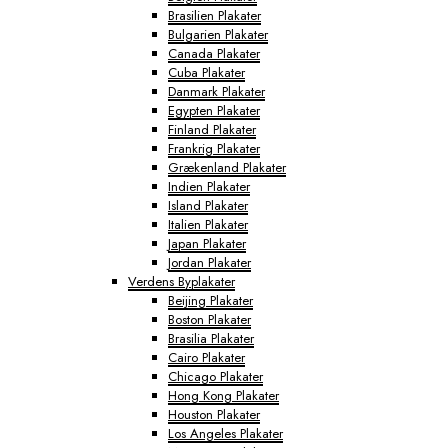
Brasilien Plakater
Bulgarien Plakater
Canada Plakater
Cuba Plakater
Danmark Plakater
Egypten Plakater
Finland Plakater
Frankrig Plakater
Grækenland Plakater
Indien Plakater
Island Plakater
Italien Plakater
Japan Plakater
Jordan Plakater
Verdens Byplakater
Beijing Plakater
Boston Plakater
Brasilia Plakater
Cairo Plakater
Chicago Plakater
Hong Kong Plakater
Houston Plakater
Los Angeles Plakater