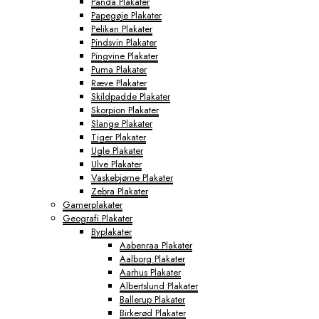
Panda Plakater
Papegøje Plakater
Pelikan Plakater
Pindsvin Plakater
Pingvine Plakater
Puma Plakater
Ræve Plakater
Skildpadde Plakater
Skorpion Plakater
Slange Plakater
Tiger Plakater
Ugle Plakater
Ulve Plakater
Vaskebjørne Plakater
Zebra Plakater
Gamerplakater
Geografi Plakater
Byplakater
Aabenraa Plakater
Aalborg Plakater
Aarhus Plakater
Albertslund Plakater
Ballerup Plakater
Birkerød Plakater