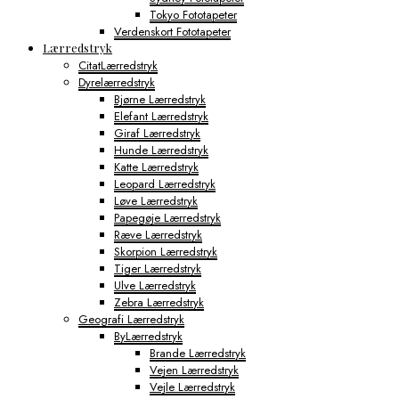
Tokyo Fototapeter
Verdenskort Fototapeter
Lærredstryk
CitatLærredstryk
Dyrelærredstryk
Bjørne Lærredstryk
Elefant Lærredstryk
Giraf Lærredstryk
Hunde Lærredstryk
Katte Lærredstryk
Leopard Lærredstryk
Løve Lærredstryk
Papegøje Lærredstryk
Ræve Lærredstryk
Skorpion Lærredstryk
Tiger Lærredstryk
Ulve Lærredstryk
Zebra Lærredstryk
Geografi Lærredstryk
ByLærredstryk
Brande Lærredstryk
Vejen Lærredstryk
Vejle Lærredstryk