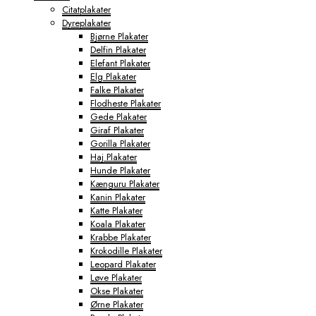
Citatplakater
Dyreplakater
Bjørne Plakater
Delfin Plakater
Elefant Plakater
Elg Plakater
Falke Plakater
Flodheste Plakater
Gede Plakater
Giraf Plakater
Gorilla Plakater
Haj Plakater
Hunde Plakater
Kænguru Plakater
Kanin Plakater
Katte Plakater
Koala Plakater
Krabbe Plakater
Krokodille Plakater
Leopard Plakater
Løve Plakater
Okse Plakater
Ørne Plakater