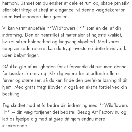
harmoni. Uanset om du ønsker at dele et rum op, skabe privatliv
eller blot tilføje et strejf af elegance, vil denne vægdekoration
uden tvivl imponere dine gæster.
Vi kan varmt anbefale **Wildflowers II** som en del af din
indretning. Den er fremstillet af materialer af højeste kvalitet,
hvilket sikrer holdbarhed og langvarig skønhed. Med vores
ubegrænsede returret kan du trygt investere i dette kunstværk
uden bekymringer.
Gå ikke glip af muligheden for at forvandle dit rum med denne
fantastiske skærmvæg. Klik dig videre for at udforske flere
farver og størrelser, så du kan finde den perfekte løsning til dit
hjem. Med gratis fragt tilbyder vi også en ekstra fordel ved din
bestilling.
Tag skridtet mod at forbedre din indretning med **Wildflowers
II** – din væg fortjener det bedste! Besøg Art Factory nu og
lad os hjælpe dig med at gøre dit hjem endnu mere
inspirerende.