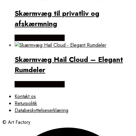
Skærmvæg til privatliv og
afskærmning
Købes Hos NiceWall.dk
Skærmvæg Hail Cloud – Elegant
Rumdeler
Købes Hos NiceWall.dk
Kontakt os
Returpolitik
Databeskyttelseserklæring
© Art Factory