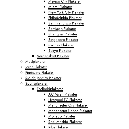
Mexico City Plakater
Miami Plakater
New York City Plakater
Philadelphia Plakater
San Francisco Plakater
Santiago Plakater
Shanghai Plakater
Singapore Plakater
Sydney Plakater
Tokyo Plakater
Verdenskort Plakater
Madplakater
Ørne Plakater
Pindsvine Plakater
Rio de Janeiro Plakater
Sportsplakater
Fodboldplakater
AC Milan Plakater
Liverpool FC Plakater
Manchester City Plakater
Manchester United Plakater
Monaco Plakater
Real Madrid Plakater
Ribe Plakater