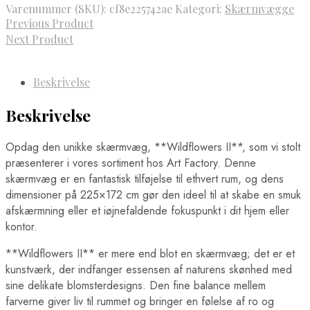
Varenummer (SKU):
cf8e225742ae
Kategori:
Skærmvægge
Previous Product
Next Product
Beskrivelse
Beskrivelse
Opdag den unikke skærmvæg, **Wildflowers II**, som vi stolt
præsenterer i vores sortiment hos Art Factory. Denne
skærmvæg er en fantastisk tilføjelse til ethvert rum, og dens
dimensioner på 225×172 cm gør den ideel til at skabe en smuk
afskærmning eller et iøjnefaldende fokuspunkt i dit hjem eller
kontor.
**Wildflowers II** er mere end blot en skærmvæg; det er et
kunstværk, der indfanger essensen af naturens skønhed med
sine delikate blomsterdesigns. Den fine balance mellem
farverne giver liv til rummet og bringer en følelse af ro og