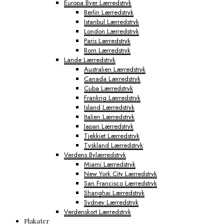
Europa Byer Lærredstryk
Berlin Lærredstryk
Istanbul Lærredstryk
London Lærredstryk
Paris Lærredstryk
Rom Lærredstryk
Lande Lærredstryk
Australien Lærredstryk
Canada Lærredstryk
Cuba Lærredstryk
Frankrig Lærredstryk
Island Lærredstryk
Italien Lærredstryk
Japan Lærredstryk
Tjekkiet Lærredstryk
Tyskland Lærredstryk
Verdens Bylærredstryk
Miami Lærredstryk
New York City Lærredstryk
San Francisco Lærredstryk
Shanghai Lærredstryk
Sydney Lærredstryk
Verdenskort Lærredstryk
Plakater