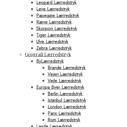
Leopard Lærredstryk
Løve Lærredstryk
Papegøje Lærredstryk
Ræve Lærredstryk
Skorpion Lærredstryk
Tiger Lærredstryk
Ulve Lærredstryk
Zebra Lærredstryk
Geografi Lærredstryk
ByLærredstryk
Brande Lærredstryk
Vejen Lærredstryk
Vejle Lærredstryk
Europa Byer Lærredstryk
Berlin Lærredstryk
Istanbul Lærredstryk
London Lærredstryk
Paris Lærredstryk
Rom Lærredstryk
Lande Lærredstryk