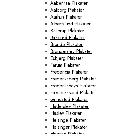
Aabenraa Plakater
Aalborg Plakater
Aarhus Plakater
Albertslund Plakater
Ballerup Plakater
Birkerød Plakater
Brande Plakater
Brønderslev Plakater
Esbjerg Plakater
Farum Plakater
Fredericia Plakater
Frederiksberg Plakater
Frederikshavn Plakater
Frederikssund Plakater
Grindsted Plakater
Haderslev Plakater
Haslev Plakater
Helsinge Plakater
Helsingør Plakater
Herning Plakater