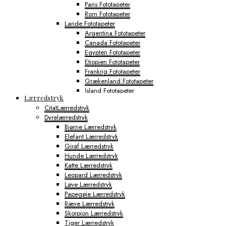
Paris Fototapeter
Rom Fototapeter
Lande Fototapeter
Argentina Fototapeter
Canada Fototapeter
Egypten Fototapeter
Etiopien Fototapeter
Frankrig Fototapeter
Grækenland Fototapeter
Island Fototapeter
Lærredstryk
Italien Fototapeter
CitatLærredstryk
Japan Fototapeter
Dyrelærredstryk
Kenya Fototapeter
Bjørne Lærredstryk
Tyskland Fototapeter
Elefant Lærredstryk
Verdens Byfototapeter
Giraf Lærredstryk
Boston Fototapeter
Hunde Lærredstryk
Chicago Fototapeter
Katte Lærredstryk
Los Angeles Fototapeter
Leopard Lærredstryk
Miami Fototapeter
Løve Lærredstryk
New York City Fototapeter
Papegøje Lærredstryk
Philadelphia Fototapeter
Ræve Lærredstryk
San Francisco Fototapeter
Skorpion Lærredstryk
Shanghai Fototapeter
Tiger Lærredstryk
Sydney Fototapeter