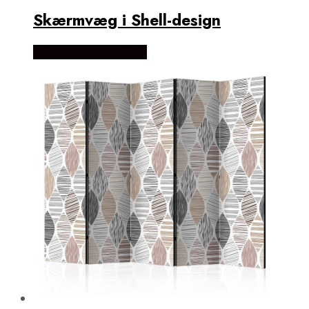
Skærmvæg i Shell-design
Købes Hos NiceWall.dk