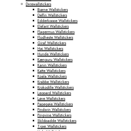
Dyrewallstickers
Byplakater
Bjørne Wallstickers
Aabenraa Plakater
Delfin Wallstickers
Aalborg Plakater
Edderkoppe Wallstickers
Aarhus Plakater
Elefant Wallstickers
Albertslund Plakater
Flagermus Wallstickers
Ballerup Plakater
Flodheste Wallstickers
Birkerød Plakater
Giraf Wallstickers
Brande Plakater
Haj Wallstickers
Brønderslev Plakater
Hunde Wallstickers
Esbjerg Plakater
Kænguru Wallstickers
Farum Plakater
Kanin Wallstickers
Fredericia Plakater
Katte Wallstickers
Frederiksberg Plakater
Koala Wallstickers
Frederikshavn Plakater
Krabbe Wallstickers
Frederikssund Plakater
Krokodille Wallstickers
Grindsted Plakater
Leopard Wallstickers
Haderslev Plakater
Løve Wallstickers
Haslev Plakater
Papegøje Wallstickers
Helsinge Plakater
Pindsvin Wallstickers
Helsingør Plakater
Pingvine Wallstickers
Herning Plakater
Skildpadde Wallstickers
Hillerød Plakater
Tiger Wallstickers
Hinnerup Plakater