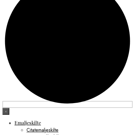
×
Emaljeskilte
Citatemaljeskilte