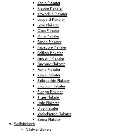
Koala Plakater
Krabbe Plakater
Krokodille Plakater
Leopard Plakater
Løve Plakater
Okse Plakater
Ørne Plakater
Panda Plakater
Papegøje Plakater
Pelikan Plakater
Pindsvin Plakater
Pingvine Plakater
Puma Plakater
Ræve Plakater
Skildpadde Plakater
Skorpion Plakater
Slange Plakater
Tiger Plakater
Ugle Plakater
Ulve Plakater
Vaskebjørne Plakater
Zebra Plakater
Wallstickers
Gamerplakater
Citatwallstickers
Geografi Plakater