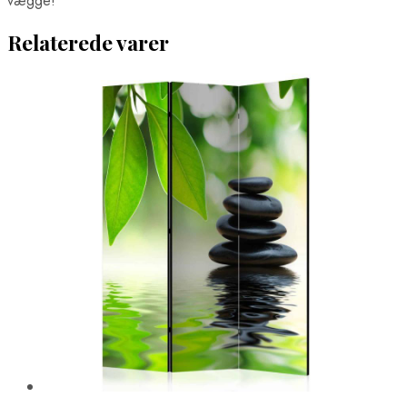
vægge!
Boston Plakater
Brasilia Plakater
Relaterede varer
Cairo Plakater
Chicago Plakater
Hong Kong Plakater
Houston Plakater
Los Angeles Plakater
Mexico City Plakater
Miami Plakater
New York City Plakater
Philadelphia Plakater
San Francisco Plakater
Santiago Plakater
Shanghai Plakater
Singapore Plakater
Sydney Plakater
Tokyo Plakater
Verdenskort Plakater
Madplakater
Ørne Plakater
Pindsvine Plakater
Rio de Janeiro Plakater
Sportsplakater