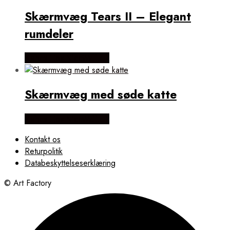
Skærmvæg Tears II – Elegant
rumdeler
Købes Hos NiceWall.dk
Skærmvæg med søde katte
Købes Hos NiceWall.dk
Kontakt os
Returpolitik
Databeskyttelseserklæring
© Art Factory