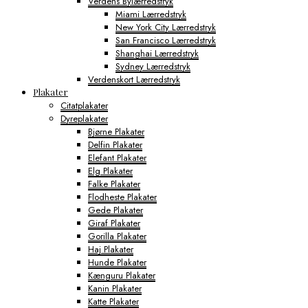
Verdens Bylærredstryk
Miami Lærredstryk
New York City Lærredstryk
San Francisco Lærredstryk
Shanghai Lærredstryk
Sydney Lærredstryk
Verdenskort Lærredstryk
Plakater
Citatplakater
Dyreplakater
Bjørne Plakater
Delfin Plakater
Elefant Plakater
Elg Plakater
Falke Plakater
Flodheste Plakater
Gede Plakater
Giraf Plakater
Gorilla Plakater
Haj Plakater
Hunde Plakater
Kænguru Plakater
Kanin Plakater
Katte Plakater