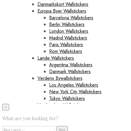
Danmarkskort Wallstickers
Europa Byer Wallstickers
Barcelona Wallstickers
Berlin Wallstickers
London Wallstickers
Madrid Wallstickers
Paris Wallstickers
Rom Wallstickers
Lande Wallstickers
Argentina Wallstickers
Danmark Wallstickers
Verdens Bywallstickers
Los Angeles Wallstickers
New York City Wallstickers
Tokyo Wallstickers
Verdenskort Wallstickers
×
Sportswallstickers
What are you looking for?
Fodboldwallstickers
Bayern München Wallstickers
Søg
Søg