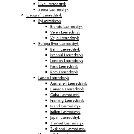
Ulve Lærredstryk
Tokyo Fototapeter
Zebra Lærredstryk
Verdenskort Fototapeter
Geografi Lærredstryk
ByLærredstryk
Brande Lærredstryk
Vejen Lærredstryk
Vejle Lærredstryk
Europa Byer Lærredstryk
Berlin Lærredstryk
Istanbul Lærredstryk
London Lærredstryk
Paris Lærredstryk
Rom Lærredstryk
Lande Lærredstryk
Australien Lærredstryk
Canada Lærredstryk
Cuba Lærredstryk
Frankrig Lærredstryk
Island Lærredstryk
Italien Lærredstryk
Japan Lærredstryk
Tjekkiet Lærredstryk
Tyskland Lærredstryk