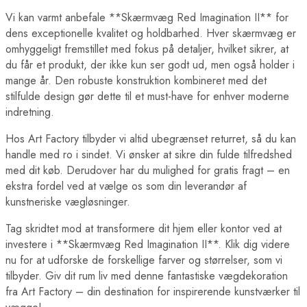
Berlin Plakater
London Plakater
Vi kan varmt anbefale **Skærmvæg Red Imagination II** for
Madrid Plakater
dens exceptionelle kvalitet og holdbarhed. Hver skærmvæg er
Paris Plakater
omhyggeligt fremstillet med fokus på detaljer, hvilket sikrer, at
Rom Plakater
du får et produkt, der ikke kun ser godt ud, men også holder i
Lande Plakater
mange år. Den robuste konstruktion kombineret med det
Australien Plakater
Belgien Plakater
stilfulde design gør dette til et must-have for enhver moderne
Brasilien Plakater
indretning.
Bulgarien Plakater
Canada Plakater
Hos Art Factory tilbyder vi altid ubegrænset returret, så du kan
Cuba Plakater
handle med ro i sindet. Vi ønsker at sikre din fulde tilfredshed
Danmark Plakater
med dit køb. Derudover har du mulighed for gratis fragt – en
Egypten Plakater
ekstra fordel ved at vælge os som din leverandør af
Finland Plakater
Frankrig Plakater
kunstneriske vægløsninger.
Grækenland Plakater
Indien Plakater
Tag skridtet mod at transformere dit hjem eller kontor ved at
Island Plakater
investere i **Skærmvæg Red Imagination II**. Klik dig videre
Italien Plakater
nu for at udforske de forskellige farver og størrelser, som vi
Japan Plakater
tilbyder. Giv dit rum liv med denne fantastiske vægdekoration
Jordan Plakater
Verdens Byplakater
fra Art Factory – din destination for inspirerende kunstværker til
Beijing Plakater