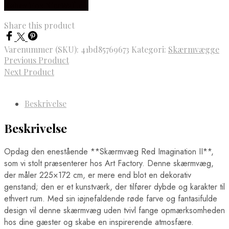
Købes Hos NiceWall.dk
Fodboldwallstickers
Ringsted Plakater
Bayern München Wallstickers
Rødovre Plakater
Manchester City Wallstickers
Share this product
Rønne Plakater
Manchester United Wallstickers
Roskilde Plakater
Real Madrid Wallstickers
Silkeborg Plakater
Varenummer (SKU):
41bd85769673
Kategori:
Skærmvægge
Skagen Plakater
Previous Product
Skanderborg Plakater
Next Product
Skive Plakater
Skjern Plakater
Slagelse Plakater
Beskrivelse
Solrød Strand Plakater
Sønderborg Plakater
Svendborg Plakater
Beskrivelse
Taastrup Plakater
Thisted Plakater
Opdag den enestående **Skærmvæg Red Imagination II**,
Tønder Plakater
som vi stolt præsenterer hos Art Factory. Denne skærmvæg,
Vejen Plakater
Vejle Plakater
der måler 225×172 cm, er mere end blot en dekorativ
Viborg Plakater
genstand; den er et kunstværk, der tilfører dybde og karakter til
Vordingborg Plakater
ethvert rum. Med sin iøjnefaldende røde farve og fantasifulde
Danmarkskort Plakater
design vil denne skærmvæg uden tvivl fange opmærksomheden
Europa Byer Plakater
hos dine gæster og skabe en inspirerende atmosfære.
Barcelona Plakater