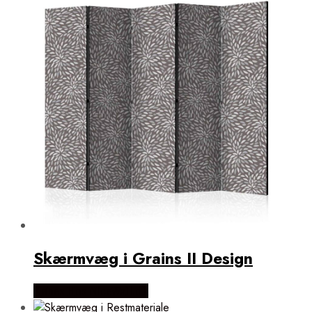
Skærmvæg i Grains II Design
Købes Hos NiceWall.dk