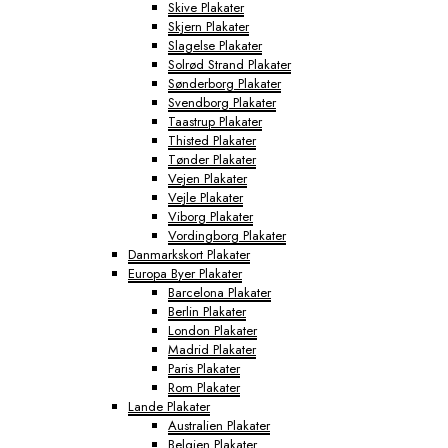
Skive Plakater
Skjern Plakater
Slagelse Plakater
Solrød Strand Plakater
Sønderborg Plakater
Svendborg Plakater
Taastrup Plakater
Thisted Plakater
Tønder Plakater
Vejen Plakater
Vejle Plakater
Viborg Plakater
Vordingborg Plakater
Danmarkskort Plakater
Europa Byer Plakater
Barcelona Plakater
Berlin Plakater
London Plakater
Madrid Plakater
Paris Plakater
Rom Plakater
Lande Plakater
Australien Plakater
Belgien Plakater