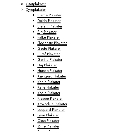
Citatplakater
Dyreplakater
Bjørne Plakater
Delfin Plakater
Elefant Plakater
Elg Plakater
Falke Plakater
Flodheste Plakater
Gede Plakater
Giraf Plakater
Gorilla Plakater
Haj Plakater
Hunde Plakater
Kænguru Plakater
Kanin Plakater
Katte Plakater
Koala Plakater
Krabbe Plakater
Krokodille Plakater
Leopard Plakater
Løve Plakater
Okse Plakater
Ørne Plakater