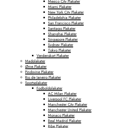
Mexico City Plakater
Miami Plakater
New York City Plakater
Philadelphia Plakater
San Francisco Plakater
Santiago Plakater
Shanghai Plakater
Singapore Plakater
Sydney Plakater
Tokyo Plakater
Verdenskort Plakater
Madplakater
Ørne Plakater
Pindsvine Plakater
Rio de Janeiro Plakater
Sportsplakater
Fodboldplakater
AC Milan Plakater
Liverpool FC Plakater
Manchester City Plakater
Manchester United Plakater
Monaco Plakater
Real Madrid Plakater
Ribe Plakater