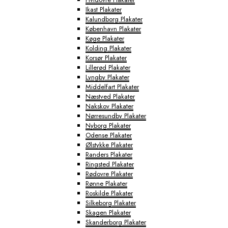
Ikast Plakater
Kalundborg Plakater
København Plakater
Køge Plakater
Kolding Plakater
Korsør Plakater
Lillerød Plakater
Lyngby Plakater
Middelfart Plakater
Næstved Plakater
Nakskov Plakater
Nørresundby Plakater
Nyborg Plakater
Odense Plakater
Ølstykke Plakater
Randers Plakater
Ringsted Plakater
Rødovre Plakater
Rønne Plakater
Roskilde Plakater
Silkeborg Plakater
Skagen Plakater
Skanderborg Plakater