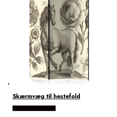
Skærmvæg til hestefold
Købes Hos NiceWall.dk