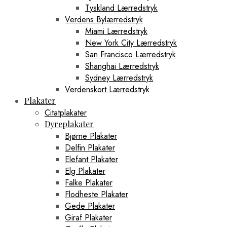
Tyskland Lærredstryk
Verdens Bylærredstryk
Miami Lærredstryk
New York City Lærredstryk
San Francisco Lærredstryk
Shanghai Lærredstryk
Sydney Lærredstryk
Verdenskort Lærredstryk
Plakater
Citatplakater
Dyreplakater
Bjørne Plakater
Delfin Plakater
Elefant Plakater
Elg Plakater
Falke Plakater
Flodheste Plakater
Gede Plakater
Giraf Plakater