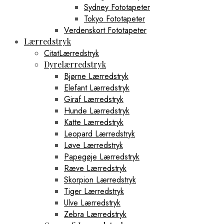
Sydney Fototapeter
Tokyo Fototapeter
Verdenskort Fototapeter
Lærredstryk
CitatLærredstryk
Dyrelærredstryk
Bjørne Lærredstryk
Elefant Lærredstryk
Giraf Lærredstryk
Hunde Lærredstryk
Katte Lærredstryk
Leopard Lærredstryk
Løve Lærredstryk
Papegøje Lærredstryk
Ræve Lærredstryk
Skorpion Lærredstryk
Tiger Lærredstryk
Ulve Lærredstryk
Zebra Lærredstryk