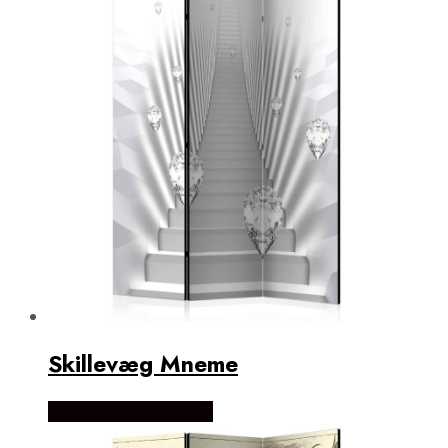
Skillevæg Mneme
Købes Hos NiceWall.dk