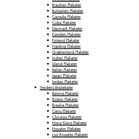
Brasilien Plakater
Bulgarien Plakater
Canada Plakater
Cuba Plakater
Danmark Plakater
Egypten Plakater
Finland Plakater
Frankrig Plakater
Grækenland Plakater
Indien Plakater
Island Plakater
Italien Plakater
Japan Plakater
Jordan Plakater
Verdens Byplakater
Beijing Plakater
Boston Plakater
Brasilia Plakater
Cairo Plakater
Chicago Plakater
Hong Kong Plakater
Houston Plakater
Los Angeles Plakater