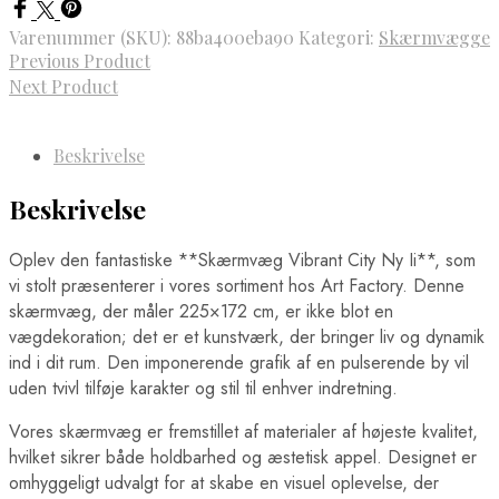
Varenummer (SKU):
88ba400eba90
Kategori:
Skærmvægge
Previous Product
Next Product
Beskrivelse
Beskrivelse
Oplev den fantastiske **Skærmvæg Vibrant City Ny Ii**, som
vi stolt præsenterer i vores sortiment hos Art Factory. Denne
skærmvæg, der måler 225×172 cm, er ikke blot en
vægdekoration; det er et kunstværk, der bringer liv og dynamik
ind i dit rum. Den imponerende grafik af en pulserende by vil
uden tvivl tilføje karakter og stil til enhver indretning.
Vores skærmvæg er fremstillet af materialer af højeste kvalitet,
hvilket sikrer både holdbarhed og æstetisk appel. Designet er
omhyggeligt udvalgt for at skabe en visuel oplevelse, der