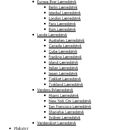
Europa Byer Lærredstryk
Berlin Lærredstryk
Istanbul Lærredstryk
London Lærredstryk
Paris Lærredstryk
Rom Lærredstryk
Lande Lærredstryk
Australien Lærredstryk
Canada Lærredstryk
Cuba Lærredstryk
Frankrig Lærredstryk
Island Lærredstryk
Italien Lærredstryk
Japan Lærredstryk
Tjekkiet Lærredstryk
Tyskland Lærredstryk
Verdens Bylærredstryk
Miami Lærredstryk
New York City Lærredstryk
San Francisco Lærredstryk
Shanghai Lærredstryk
Sydney Lærredstryk
Verdenskort Lærredstryk
Plakater