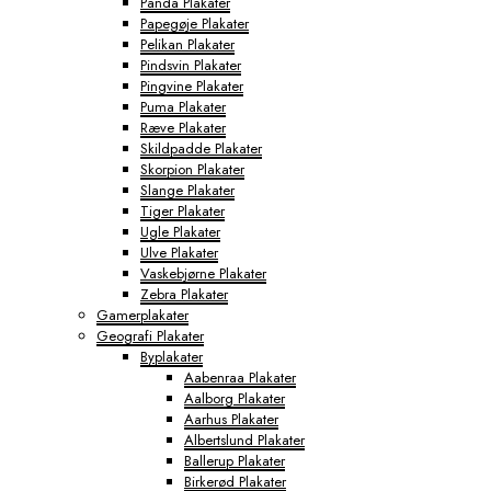
Panda Plakater
Papegøje Plakater
Pelikan Plakater
Pindsvin Plakater
Pingvine Plakater
Puma Plakater
Ræve Plakater
Skildpadde Plakater
Skorpion Plakater
Slange Plakater
Tiger Plakater
Ugle Plakater
Ulve Plakater
Vaskebjørne Plakater
Zebra Plakater
Gamerplakater
Geografi Plakater
Byplakater
Aabenraa Plakater
Aalborg Plakater
Aarhus Plakater
Albertslund Plakater
Ballerup Plakater
Birkerød Plakater