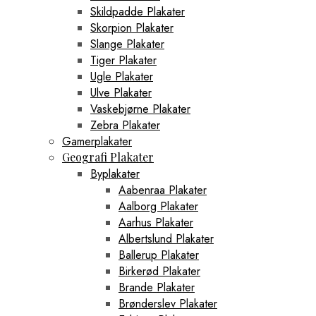
Skildpadde Plakater
Skorpion Plakater
Slange Plakater
Tiger Plakater
Ugle Plakater
Ulve Plakater
Vaskebjørne Plakater
Zebra Plakater
Gamerplakater
Geografi Plakater
Byplakater
Aabenraa Plakater
Aalborg Plakater
Aarhus Plakater
Albertslund Plakater
Ballerup Plakater
Birkerød Plakater
Brande Plakater
Brønderslev Plakater