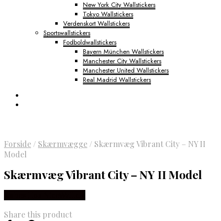
New York City Wallstickers
Tokyo Wallstickers
Verdenskort Wallstickers
Sportswallstickers
Fodboldwallstickers
Bayern München Wallstickers
Manchester City Wallstickers
Manchester United Wallstickers
Real Madrid Wallstickers
Forside
/
Skærmvægge
/
Skærmvæg Vibrant City – NY II
Model
Skærmvæg Vibrant City – NY II Model
Købes Hos NiceWall.dk
Share this product