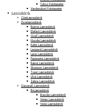
Tokyo Fototapeter
Verdenskort Fototapeter
Lærredstryk
CitatLærredstryk
Dyrelærredstryk
Bjørne Lærredstryk
Elefant Lærredstryk
Giraf Lærredstryk
Hunde Lærredstryk
Katte Lærredstryk
Leopard Lærredstryk
Løve Lærredstryk
Papegøje Lærredstryk
Ræve Lærredstryk
Skorpion Lærredstryk
Tiger Lærredstryk
Ulve Lærredstryk
Zebra Lærredstryk
Geografi Lærredstryk
ByLærredstryk
Brande Lærredstryk
Vejen Lærredstryk
Vejle Lærredstryk