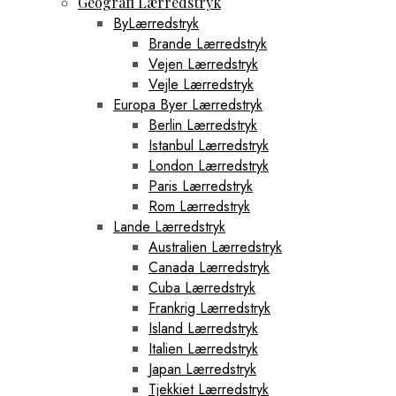
Geografi Lærredstryk
ByLærredstryk
Brande Lærredstryk
Vejen Lærredstryk
Vejle Lærredstryk
Europa Byer Lærredstryk
Berlin Lærredstryk
Istanbul Lærredstryk
London Lærredstryk
Paris Lærredstryk
Rom Lærredstryk
Lande Lærredstryk
Australien Lærredstryk
Canada Lærredstryk
Cuba Lærredstryk
Frankrig Lærredstryk
Island Lærredstryk
Italien Lærredstryk
Japan Lærredstryk
Tjekkiet Lærredstryk