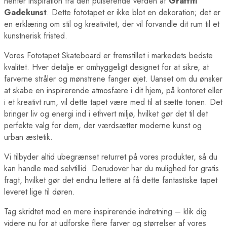
henter inspiration fra den pulserende verden af
Graffiti
Gadekunst
. Dette fototapet er ikke blot en dekoration; det er
en erklæring om stil og kreativitet, der vil forvandle dit rum til et
kunstnerisk fristed.
Vores Fototapet Skateboard er fremstillet i markedets bedste
kvalitet. Hver detalje er omhyggeligt designet for at sikre, at
farverne stråler og mønstrene fanger øjet. Uanset om du ønsker
at skabe en inspirerende atmosfære i dit hjem, på kontoret eller
i et kreativt rum, vil dette tapet være med til at sætte tonen. Det
bringer liv og energi ind i ethvert miljø, hvilket gør det til det
perfekte valg for dem, der værdsætter moderne kunst og
urban æstetik.
Vi tilbyder altid ubegrænset returret på vores produkter, så du
kan handle med selvtillid. Derudover har du mulighed for gratis
fragt, hvilket gør det endnu lettere at få dette fantastiske tapet
leveret lige til døren.
Tag skridtet mod en mere inspirerende indretning – klik dig
videre nu for at udforske flere farver og størrelser af vores