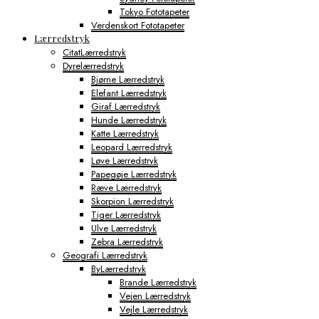
Tokyo Fototapeter
Verdenskort Fototapeter
Lærredstryk
CitatLærredstryk
Dyrelærredstryk
Bjørne Lærredstryk
Elefant Lærredstryk
Giraf Lærredstryk
Hunde Lærredstryk
Katte Lærredstryk
Leopard Lærredstryk
Løve Lærredstryk
Papegøje Lærredstryk
Ræve Lærredstryk
Skorpion Lærredstryk
Tiger Lærredstryk
Ulve Lærredstryk
Zebra Lærredstryk
Geografi Lærredstryk
ByLærredstryk
Brande Lærredstryk
Vejen Lærredstryk
Vejle Lærredstryk