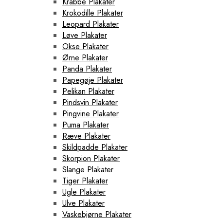
Krabbe Plakater
Krokodille Plakater
Leopard Plakater
Løve Plakater
Okse Plakater
Ørne Plakater
Panda Plakater
Papegøje Plakater
Pelikan Plakater
Pindsvin Plakater
Pingvine Plakater
Puma Plakater
Ræve Plakater
Skildpadde Plakater
Skorpion Plakater
Slange Plakater
Tiger Plakater
Ugle Plakater
Ulve Plakater
Vaskebjørne Plakater