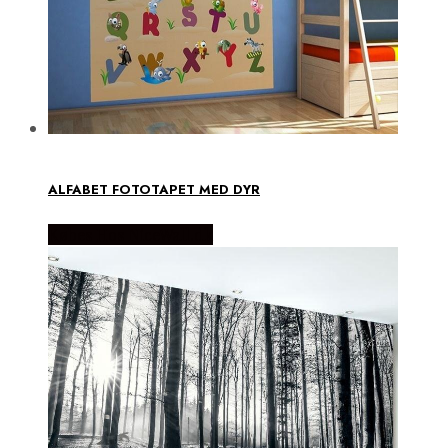
ALFABET FOTOTAPET MED DYR
Købes Hos NiceWall.dk