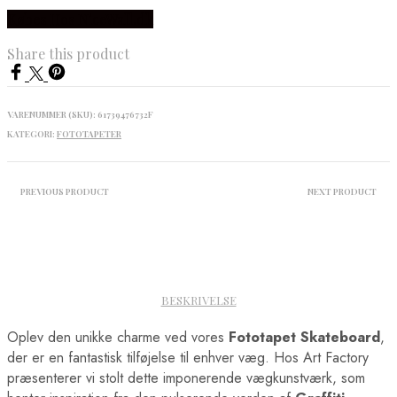
Købes Hos NiceWall.dk
Share this product
VARENUMMER (SKU):
61739476732F
KATEGORI:
FOTOTAPETER
PREVIOUS PRODUCT
NEXT PRODUCT
BESKRIVELSE
Oplev den unikke charme ved vores
Fototapet Skateboard
,
der er en fantastisk tilføjelse til enhver væg. Hos Art Factory
præsenterer vi stolt dette imponerende vægkunstværk, som