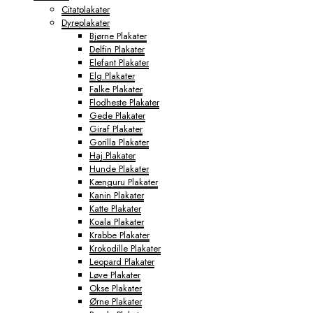
Citatplakater
Dyreplakater
Bjørne Plakater
Delfin Plakater
Elefant Plakater
Elg Plakater
Falke Plakater
Flodheste Plakater
Gede Plakater
Giraf Plakater
Gorilla Plakater
Haj Plakater
Hunde Plakater
Kænguru Plakater
Kanin Plakater
Katte Plakater
Koala Plakater
Krabbe Plakater
Krokodille Plakater
Leopard Plakater
Løve Plakater
Okse Plakater
Ørne Plakater