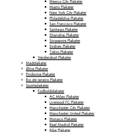
Mexico City Plakater
Miami Plakater
New York City Plakater
Philadelphia Plakater
San Francisco Plakater
Santiago Plakater
Shanghai Plakater
Singapore Plakater
Sydney Plakater
Tokyo Plakater
Verdenskort Plakater
Madplakater
Ørne Plakater
Pindsvine Plakater
Rio de Janeiro Plakater
Sportsplakater
Fodboldplakater
AC Milan Plakater
Liverpool FC Plakater
Manchester City Plakater
Manchester United Plakater
Monaco Plakater
Real Madrid Plakater
Ribe Plakater