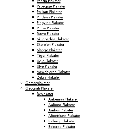
Panda Plakater
Papegøje Plakater
Pelikan Plakater
Pindsvin Plakater
Pingvine Plakater
Puma Plakater
Ræve Plakater
Skildpadde Plakater
Skorpion Plakater
Slange Plakater
Tiger Plakater
Ugle Plakater
Ulve Plakater
Vaskebjørne Plakater
Zebra Plakater
Gamerplakater
Geografi Plakater
Byplakater
Aabenraa Plakater
Aalborg Plakater
Aarhus Plakater
Albertslund Plakater
Ballerup Plakater
Birkerød Plakater