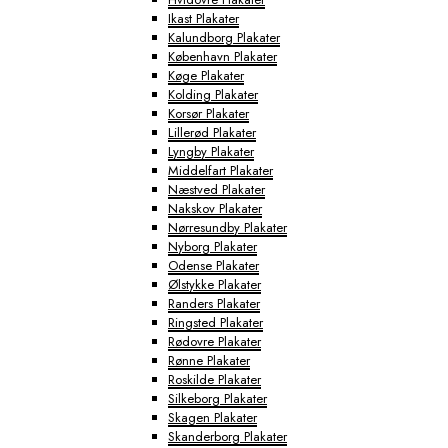
Ikast Plakater
Kalundborg Plakater
København Plakater
Køge Plakater
Kolding Plakater
Korsør Plakater
Lillerød Plakater
Lyngby Plakater
Middelfart Plakater
Næstved Plakater
Nakskov Plakater
Nørresundby Plakater
Nyborg Plakater
Odense Plakater
Ølstykke Plakater
Randers Plakater
Ringsted Plakater
Rødovre Plakater
Rønne Plakater
Roskilde Plakater
Silkeborg Plakater
Skagen Plakater
Skanderborg Plakater