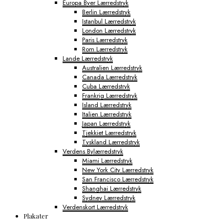
Europa Byer Lærredstryk
Berlin Lærredstryk
Istanbul Lærredstryk
London Lærredstryk
Paris Lærredstryk
Rom Lærredstryk
Lande Lærredstryk
Australien Lærredstryk
Canada Lærredstryk
Cuba Lærredstryk
Frankrig Lærredstryk
Island Lærredstryk
Italien Lærredstryk
Japan Lærredstryk
Tjekkiet Lærredstryk
Tyskland Lærredstryk
Verdens Bylærredstryk
Miami Lærredstryk
New York City Lærredstryk
San Francisco Lærredstryk
Shanghai Lærredstryk
Sydney Lærredstryk
Verdenskort Lærredstryk
Plakater