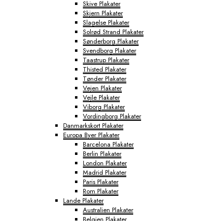
Skive Plakater
Skjern Plakater
Slagelse Plakater
Solrød Strand Plakater
Sønderborg Plakater
Svendborg Plakater
Taastrup Plakater
Thisted Plakater
Tønder Plakater
Vejen Plakater
Vejle Plakater
Viborg Plakater
Vordingborg Plakater
Danmarkskort Plakater
Europa Byer Plakater
Barcelona Plakater
Berlin Plakater
London Plakater
Madrid Plakater
Paris Plakater
Rom Plakater
Lande Plakater
Australien Plakater
Belgien Plakater