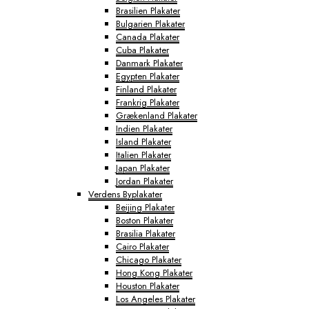
Brasilien Plakater
Bulgarien Plakater
Canada Plakater
Cuba Plakater
Danmark Plakater
Egypten Plakater
Finland Plakater
Frankrig Plakater
Grækenland Plakater
Indien Plakater
Island Plakater
Italien Plakater
Japan Plakater
Jordan Plakater
Verdens Byplakater
Beijing Plakater
Boston Plakater
Brasilia Plakater
Cairo Plakater
Chicago Plakater
Hong Kong Plakater
Houston Plakater
Los Angeles Plakater