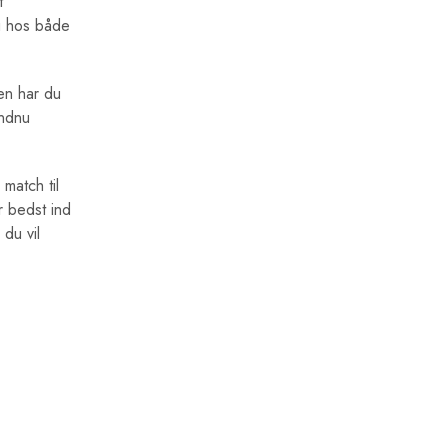
t
ng hos både
den har du
endnu
 match til
r bedst ind
 du vil