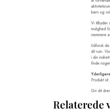
at forvandl
aktivitetsr
børn og vo
Vi tilbyder
mulighed fo
nemmere at 
Udforsk de 
dit rum. Vo
i din indret
finde noget
Yderliger
Produkt id
Giv dit dre
Relaterede 