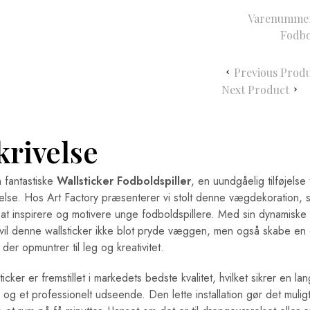
Varenummer
Fodbo
Previous Prod
Next Product
krivelse
fantastiske
Wallsticker Fodboldspiller
, en uundgåelig tilføjelse t
lse. Hos Art Factory præsenterer vi stolt denne vægdekoration, 
l at inspirere og motivere unge fodboldspillere. Med sin dynamiske 
vil denne wallsticker ikke blot pryde væggen, men også skabe en 
der opmuntrer til leg og kreativitet.
icker er fremstillet i markedets bedste kvalitet, hvilket sikrer en la
og et professionelt udseende. Den lette installation gør det mulig