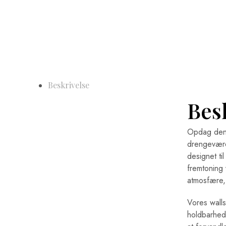
Beskrivelse
Bes
Opdag den 
drengevære
designet ti
fremtoning 
atmosfære, 
Vores wallst
holdbarhed 