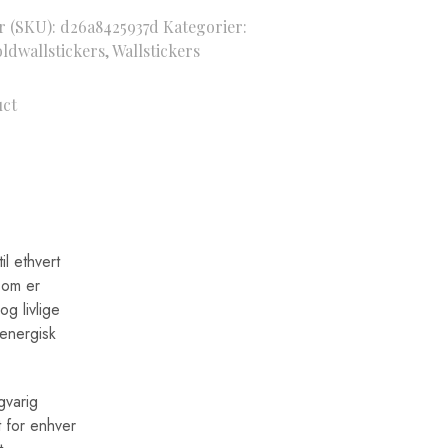
 (SKU):
d26a8425937d
Kategorier:
ldwallstickers
,
Wallstickers
uct
il ethvert
som er
og livlige
energisk
ngvarig
t for enhver