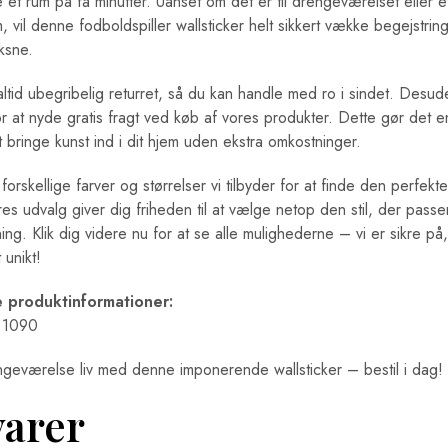
e et rum på få minutter. Uanset om det er til drengeværelset eller e
um, vil denne fodboldspiller wallsticker helt sikkert vække begejstri
ksne.
 altid ubegribelig returret, så du kan handle med ro i sindet. Desu
r at nyde gratis fragt ved køb af vores produkter. Dette gør det 
bringe kunst ind i dit hjem uden ekstra omkostninger.
forskellige farver og størrelser vi tilbyder for at finde den perfekte
res udvalg giver dig friheden til at vælge netop den stil, der passe
ning. Klik dig videre nu for at se alle mulighederne – vi er sikre på,
 unikt!
e produktinformationer:
: 1090
ngeværelse liv med denne imponerende wallsticker – bestil i dag!
varer