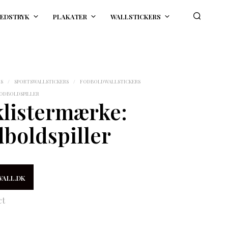
EDSTRYK
PLAKATER
WALLSTICKERS
RS
/
SPORTSWALLSTICKERS
/
FODBOLDWALLSTICKERS
ODBOLDSPILLER
listermærke:
boldspiller
WALL.DK
ct