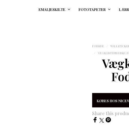
EMALJESKILTE
FOTOTAPETER
LÆRR
FORSIDE
/
WALLSTICKE
/
VÆGKLISTERMÆRKE: F
Vægk
Fod
KØBES HOS NICE
Share this produ