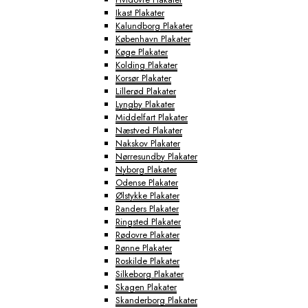
Ikast Plakater
Kalundborg Plakater
København Plakater
Køge Plakater
Kolding Plakater
Korsør Plakater
Lillerød Plakater
Lyngby Plakater
Middelfart Plakater
Næstved Plakater
Nakskov Plakater
Nørresundby Plakater
Nyborg Plakater
Odense Plakater
Ølstykke Plakater
Randers Plakater
Ringsted Plakater
Rødovre Plakater
Rønne Plakater
Roskilde Plakater
Silkeborg Plakater
Skagen Plakater
Skanderborg Plakater