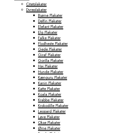
Citatplakater
Dyreplakater
Bjørne Plakater
Delfin Plakater
Elefant Plakater
Elg Plakater
Falke Plakater
Flodheste Plakater
Gede Plakater
Giraf Plakater
Gorilla Plakater
Haj Plakater
Hunde Plakater
Kænguru Plakater
Kanin Plakater
Katte Plakater
Koala Plakater
Krabbe Plakater
Krokodille Plakater
Leopard Plakater
Løve Plakater
Okse Plakater
Ørne Plakater