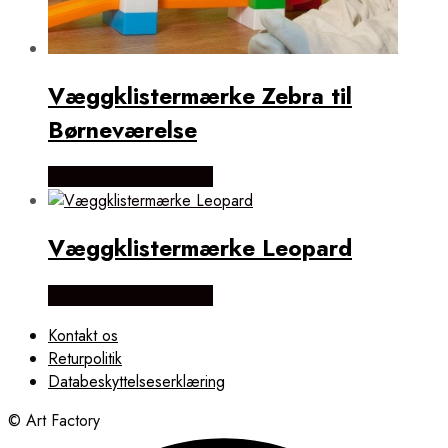
Væggklistermærke Zebra til
Børneværelse
Købes Hos NiceWall.dk
Væggklistermærke Leopard
Købes Hos NiceWall.dk
Kontakt os
Returpolitik
Databeskyttelseserklæring
© Art Factory