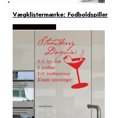
Vægklistermærke: Fodboldspiller
Købes Hos NiceWall.dk