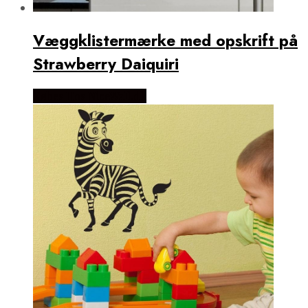
Væggklistermærke med opskrift på
Strawberry Daiquiri
Købes Hos NiceWall.dk