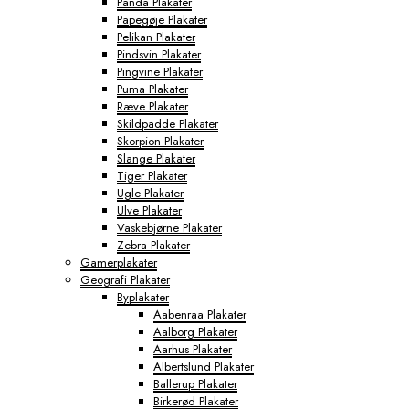
Panda Plakater
Papegøje Plakater
Pelikan Plakater
Pindsvin Plakater
Pingvine Plakater
Puma Plakater
Ræve Plakater
Skildpadde Plakater
Skorpion Plakater
Slange Plakater
Tiger Plakater
Ugle Plakater
Ulve Plakater
Vaskebjørne Plakater
Zebra Plakater
Gamerplakater
Geografi Plakater
Byplakater
Aabenraa Plakater
Aalborg Plakater
Aarhus Plakater
Albertslund Plakater
Ballerup Plakater
Birkerød Plakater