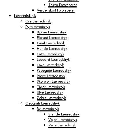
Tokyo Fototapeter
Verdenskort Fototapeter
Lærredstryk
CitatLærredstryk
Dyrelærredstryk
Bjørne Lærredstryk
Elefant Lærredstryk
Giraf Lærredstryk
Hunde Lærredstryk
Katte Lærredstryk
Leopard Lærredstryk
Løve Lærredstryk
Papegøje Lærredstryk
Ræve Lærredstryk
Skorpion Lærredstryk
Tiger Lærredstryk
Ulve Lærredstryk
Zebra Lærredstryk
Geografi Lærredstryk
ByLærredstryk
Brande Lærredstryk
Vejen Lærredstryk
Vejle Lærredstryk