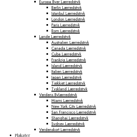
Europa Byer Lærredstryk
Berlin Lærredstryk
Istanbul Lærredstryk
London Lærredstryk
Paris Lærredstryk
Rom Lærredstryk
Lande Lærredstryk
Australien Lærredstryk
Canada Lærredstryk
Cuba Lærredstryk
Frankrig Lærredstryk
Island Lærredstryk
Italien Lærredstryk
Japan Lærredstryk
Tjekkiet Lærredstryk
Tyskland Lærredstryk
Verdens Bylærredstryk
Miami Lærredstryk
New York City Lærredstryk
San Francisco Lærredstryk
Shanghai Lærredstryk
Sydney Lærredstryk
Verdenskort Lærredstryk
Plakater