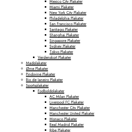
Mexico City Plakater
Miami Plakater
New York City Plakater
Philadelphia Plakater
San Francisco Plakater
Santiago Plakater
Shanghai Plakater
Singapore Plakater
Sydney Plakater
Tokyo Plakater
Verdenskort Plakater
Madplakater
Ørne Plakater
Pindsvine Plakater
Rio de Janeiro Plakater
Sportsplakater
Fodboldplakater
AC Milan Plakater
Liverpool FC Plakater
Manchester City Plakater
Manchester United Plakater
Monaco Plakater
Real Madrid Plakater
Ribe Plakater