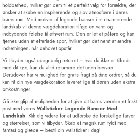
holdbarhed, hvilket gør dem til et perfekt valg for forældre, der
ønsker at skabe en inspirerende og sjov atmosfære i deres
børns rum. Med motiver af legende bamser i et charmerende
landskab vil denne vægdekoration tilføje en varm og
indbydende følelse til ethvert rum. Den er let at påføre og kan
fjernes uden at efterlade spor, hvilket gør det nemt at ændre
indretningen, når behovet opstår.
Vi tilbyder også ubegribelig returret – hvis du ikke er tilfreds
med dit køb, kan du altid returnere det uden besvær.
Derudover har vi mulighed for gratis fragt på dine ordrer, så du
kan få din nye vægdekoration leveret lige til døren uden ekstra
omkostninger.
Gå ikke glip af muligheden for at give dit barns værelse et friskt
pust med vores
Wallsticker Legende Bamser Med
Landskab
. Klik dig videre for at udforske de forskellige farver
og størrelser, som vi tilbyder. Skab et magisk rum fyldt med
fantasi og glæde – bestil din wallsticker i dag!