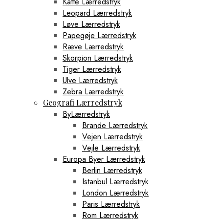
Katte Lærredstryk
Leopard Lærredstryk
Løve Lærredstryk
Papegøje Lærredstryk
Ræve Lærredstryk
Skorpion Lærredstryk
Tiger Lærredstryk
Ulve Lærredstryk
Zebra Lærredstryk
Geografi Lærredstryk
ByLærredstryk
Brande Lærredstryk
Vejen Lærredstryk
Vejle Lærredstryk
Europa Byer Lærredstryk
Berlin Lærredstryk
Istanbul Lærredstryk
London Lærredstryk
Paris Lærredstryk
Rom Lærredstryk