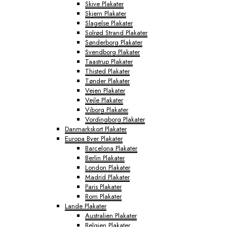
Skive Plakater
Skjern Plakater
Slagelse Plakater
Solrød Strand Plakater
Sønderborg Plakater
Svendborg Plakater
Taastrup Plakater
Thisted Plakater
Tønder Plakater
Vejen Plakater
Vejle Plakater
Viborg Plakater
Vordingborg Plakater
Danmarkskort Plakater
Europa Byer Plakater
Barcelona Plakater
Berlin Plakater
London Plakater
Madrid Plakater
Paris Plakater
Rom Plakater
Lande Plakater
Australien Plakater
Belgien Plakater