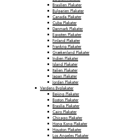
Brasilien Plakater
Bulgarien Plakater
Canada Plakater
Cuba Plakater
Danmark Plakater
Egypten Plakater
Finland Plakater
Frankrig Plakater
Grækenland Plakater
Indien Plakater
Island Plakater
Italien Plakater
Japan Plakater
Jordan Plakater
Verdens Byplakater
Beijing Plakater
Boston Plakater
Brasilia Plakater
Cairo Plakater
Chicago Plakater
Hong Kong Plakater
Houston Plakater
Los Angeles Plakater