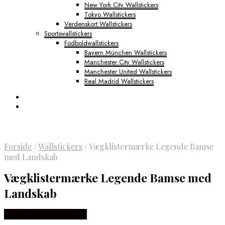
New York City Wallstickers
Tokyo Wallstickers
Verdenskort Wallstickers
Sportswallstickers
Fodboldwallstickers
Bayern München Wallstickers
Manchester City Wallstickers
Manchester United Wallstickers
Real Madrid Wallstickers
Forside
/
Wallstickers
/
Vægklistermærke Legende Bamse
med Landskab
Vægklistermærke Legende Bamse med
Landskab
Købes Hos NiceWall.dk