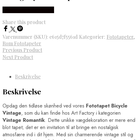
Fodboldwallstickers
Ringsted Plakater
Bayern München Wallstickers
Købes Hos NiceWall.dk
Rødovre Plakater
Manchester City Wallstickers
Rønne Plakater
Manchester United Wallstickers
Share this product
Roskilde Plakater
Real Madrid Wallstickers
Silkeborg Plakater
Skagen Plakater
Varenummer (SKU):
e615d7f5561d
Kategorier:
Fototapeter
,
Skanderborg Plakater
Rom Fototapeter
Skive Plakater
Previous Product
Skjern Plakater
Next Product
Slagelse Plakater
Solrød Strand Plakater
Sønderborg Plakater
Svendborg Plakater
Beskrivelse
Taastrup Plakater
Thisted Plakater
Beskrivelse
Tønder Plakater
Vejen Plakater
Opdag den tidløse skønhed ved vores
Fototapet Bicycle
Vejle Plakater
Viborg Plakater
Vintage
, som du kan finde hos Art Factory i kategorien
Vordingborg Plakater
Vintage Romantik
. Dette unikke vægdekoration er mere end
Danmarkskort Plakater
blot tapet; det er en invitation til at bringe en nostalgisk
Europa Byer Plakater
atmosfære ind i dit hjem. Med sin charmerende vintage stil og
Barcelona Plakater