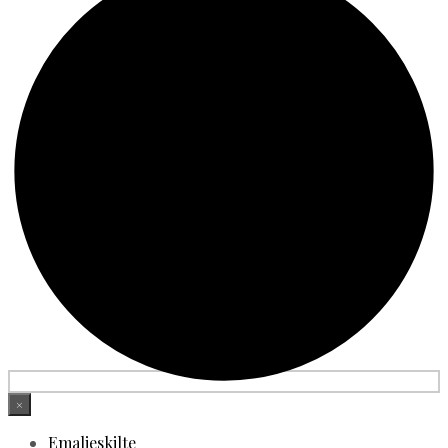
×
Emaljeskilte