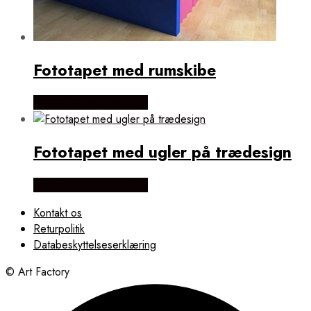
Fototapet med rumskibe
Købes Hos NiceWall.dk
Fototapet med ugler på trædesign
Købes Hos NiceWall.dk
Kontakt os
Returpolitik
Databeskyttelseserklæring
© Art Factory