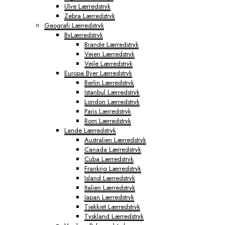
Ulve Lærredstryk
Tokyo Fototapeter
Zebra Lærredstryk
Verdenskort Fototapeter
Geografi Lærredstryk
ByLærredstryk
Brande Lærredstryk
Vejen Lærredstryk
Vejle Lærredstryk
Europa Byer Lærredstryk
Berlin Lærredstryk
Istanbul Lærredstryk
London Lærredstryk
Paris Lærredstryk
Rom Lærredstryk
Lande Lærredstryk
Australien Lærredstryk
Canada Lærredstryk
Cuba Lærredstryk
Frankrig Lærredstryk
Island Lærredstryk
Italien Lærredstryk
Japan Lærredstryk
Tjekkiet Lærredstryk
Tyskland Lærredstryk