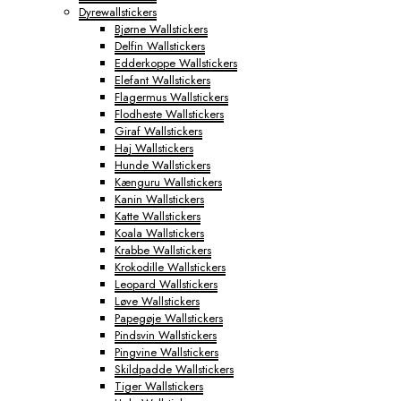
Dyrewallstickers
Byplakater
Bjørne Wallstickers
Aabenraa Plakater
Delfin Wallstickers
Aalborg Plakater
Edderkoppe Wallstickers
Aarhus Plakater
Elefant Wallstickers
Albertslund Plakater
Flagermus Wallstickers
Ballerup Plakater
Flodheste Wallstickers
Birkerød Plakater
Giraf Wallstickers
Brande Plakater
Haj Wallstickers
Brønderslev Plakater
Hunde Wallstickers
Esbjerg Plakater
Kænguru Wallstickers
Farum Plakater
Kanin Wallstickers
Fredericia Plakater
Katte Wallstickers
Frederiksberg Plakater
Koala Wallstickers
Frederikshavn Plakater
Krabbe Wallstickers
Frederikssund Plakater
Krokodille Wallstickers
Grindsted Plakater
Leopard Wallstickers
Haderslev Plakater
Løve Wallstickers
Haslev Plakater
Papegøje Wallstickers
Helsinge Plakater
Pindsvin Wallstickers
Helsingør Plakater
Pingvine Wallstickers
Herning Plakater
Skildpadde Wallstickers
Hillerød Plakater
Tiger Wallstickers
Hinnerup Plakater