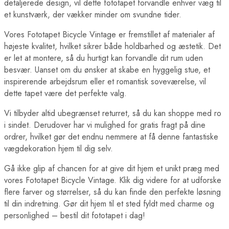
detaljerede design, vil dette fototapet forvandle enhver væg til
Berlin Plakater
London Plakater
et kunstværk, der vækker minder om svundne tider.
Madrid Plakater
Paris Plakater
Vores Fototapet Bicycle Vintage er fremstillet af materialer af
Rom Plakater
højeste kvalitet, hvilket sikrer både holdbarhed og æstetik. Det
Lande Plakater
er let at montere, så du hurtigt kan forvandle dit rum uden
Australien Plakater
besvær. Uanset om du ønsker at skabe en hyggelig stue, et
Belgien Plakater
Brasilien Plakater
inspirerende arbejdsrum eller et romantisk soveværelse, vil
Bulgarien Plakater
dette tapet være det perfekte valg.
Canada Plakater
Cuba Plakater
Vi tilbyder altid ubegrænset returret, så du kan shoppe med ro
Danmark Plakater
i sindet. Derudover har vi mulighed for gratis fragt på dine
Egypten Plakater
ordrer, hvilket gør det endnu nemmere at få denne fantastiske
Finland Plakater
vægdekoration hjem til dig selv.
Frankrig Plakater
Grækenland Plakater
Indien Plakater
Gå ikke glip af chancen for at give dit hjem et unikt præg med
Island Plakater
vores Fototapet Bicycle Vintage. Klik dig videre for at udforske
Italien Plakater
flere farver og størrelser, så du kan finde den perfekte løsning
Japan Plakater
til din indretning. Gør dit hjem til et sted fyldt med charme og
Jordan Plakater
personlighed – bestil dit fototapet i dag!
Verdens Byplakater
Beijing Plakater