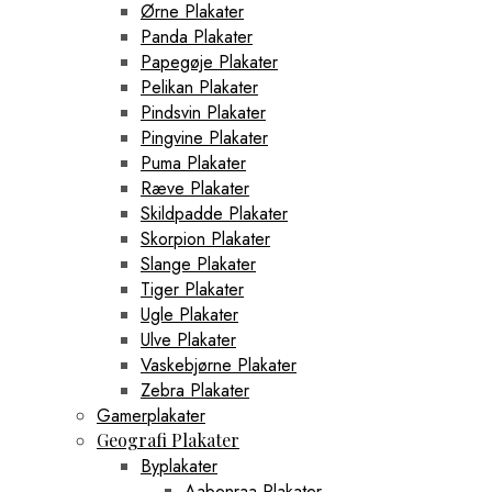
Ørne Plakater
Panda Plakater
Papegøje Plakater
Pelikan Plakater
Pindsvin Plakater
Pingvine Plakater
Puma Plakater
Ræve Plakater
Skildpadde Plakater
Skorpion Plakater
Slange Plakater
Tiger Plakater
Ugle Plakater
Ulve Plakater
Vaskebjørne Plakater
Zebra Plakater
Gamerplakater
Geografi Plakater
Byplakater
Aabenraa Plakater