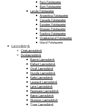
Paris Fototapeter
Rom Fototapeter
Lande Fototapeter
Argentina Fototapeter
Canada Fototapeter
Egypten Fototapeter
Etiopien Fototapeter
Frankrig Fototapeter
Grækenland Fototapeter
Island Fototapeter
Lærredstryk
Italien Fototapeter
CitatLærredstryk
Japan Fototapeter
Dyrelærredstryk
Kenya Fototapeter
Bjørne Lærredstryk
Tyskland Fototapeter
Elefant Lærredstryk
Verdens Byfototapeter
Giraf Lærredstryk
Boston Fototapeter
Hunde Lærredstryk
Chicago Fototapeter
Katte Lærredstryk
Los Angeles Fototapeter
Leopard Lærredstryk
Miami Fototapeter
Løve Lærredstryk
New York City Fototapeter
Papegøje Lærredstryk
Philadelphia Fototapeter
Ræve Lærredstryk
San Francisco Fototapeter
Skorpion Lærredstryk
Shanghai Fototapeter
Tiger Lærredstryk
Sydney Fototapeter