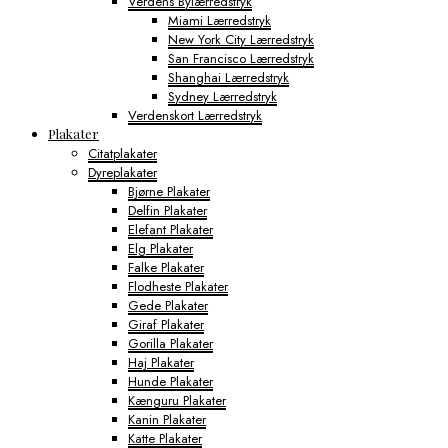
Verdens Bylærredstryk
Miami Lærredstryk
New York City Lærredstryk
San Francisco Lærredstryk
Shanghai Lærredstryk
Sydney Lærredstryk
Verdenskort Lærredstryk
Plakater
Citatplakater
Dyreplakater
Bjørne Plakater
Delfin Plakater
Elefant Plakater
Elg Plakater
Falke Plakater
Flodheste Plakater
Gede Plakater
Giraf Plakater
Gorilla Plakater
Haj Plakater
Hunde Plakater
Kænguru Plakater
Kanin Plakater
Katte Plakater