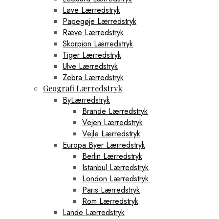
Løve Lærredstryk
Papegøje Lærredstryk
Ræve Lærredstryk
Skorpion Lærredstryk
Tiger Lærredstryk
Ulve Lærredstryk
Zebra Lærredstryk
Geografi Lærredstryk
ByLærredstryk
Brande Lærredstryk
Vejen Lærredstryk
Vejle Lærredstryk
Europa Byer Lærredstryk
Berlin Lærredstryk
Istanbul Lærredstryk
London Lærredstryk
Paris Lærredstryk
Rom Lærredstryk
Lande Lærredstryk