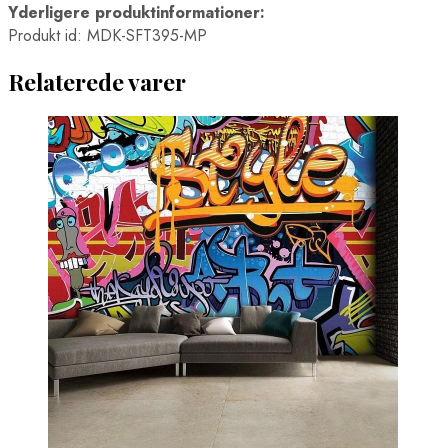
Yderligere produktinformationer:
Boston Plakater
Brasilia Plakater
Produkt id: MDK-SFT395-MP
Cairo Plakater
Chicago Plakater
Relaterede varer
Hong Kong Plakater
Houston Plakater
Los Angeles Plakater
Mexico City Plakater
Miami Plakater
New York City Plakater
Philadelphia Plakater
San Francisco Plakater
Santiago Plakater
Shanghai Plakater
Singapore Plakater
Sydney Plakater
Tokyo Plakater
Verdenskort Plakater
Madplakater
Ørne Plakater
Pindsvine Plakater
Rio de Janeiro Plakater
Sportsplakater