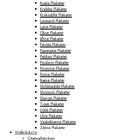
Koala Plakater
Krabbe Plakater
Krokodille Plakater
Leopard Plakater
Løve Plakater
Okse Plakater
Ørne Plakater
Panda Plakater
Papegøje Plakater
Pelikan Plakater
Pindsvin Plakater
Pingvine Plakater
Puma Plakater
Ræve Plakater
Skildpadde Plakater
Skorpion Plakater
Slange Plakater
Tiger Plakater
Ugle Plakater
Ulve Plakater
Vaskebjørne Plakater
Zebra Plakater
Wallstickers
Gamerplakater
Citatwallstickers
Geografi Plakater