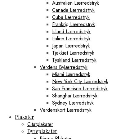
Australien Lærredstryk
Canada Lærredstryk
Cuba Lærredstryk
Frankrig Lærredstryk
Island Lærredstryk
Italien Lærredstryk
Japan Lærredstryk
Tjekkiet Lærredstryk
Tyskland Lærredstryk
Verdens Bylærredstryk
Miami Lærredstryk
New York City Lærredstryk
San Francisco Lærredstryk
Shanghai Lærredstryk
Sydney Lærredstryk
Verdenskort Lærredstryk
Plakater
Citatplakater
Dyreplakater
Bjørne Plakater