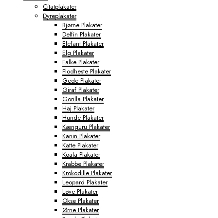
Citatplakater
Dyreplakater
Bjørne Plakater
Delfin Plakater
Elefant Plakater
Elg Plakater
Falke Plakater
Flodheste Plakater
Gede Plakater
Giraf Plakater
Gorilla Plakater
Haj Plakater
Hunde Plakater
Kænguru Plakater
Kanin Plakater
Katte Plakater
Koala Plakater
Krabbe Plakater
Krokodille Plakater
Leopard Plakater
Løve Plakater
Okse Plakater
Ørne Plakater