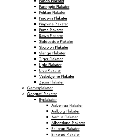
Panda Plakater
Papegøje Plakater
Pelikan Plakater
Pindsvin Plakater
Pingvine Plakater
Puma Plakater
Ræve Plakater
Skildpadde Plakater
Skorpion Plakater
Slange Plakater
Tiger Plakater
Ugle Plakater
Ulve Plakater
Vaskebjørne Plakater
Zebra Plakater
Gamerplakater
Geografi Plakater
Byplakater
Aabenraa Plakater
Aalborg Plakater
Aarhus Plakater
Albertslund Plakater
Ballerup Plakater
Birkerød Plakater