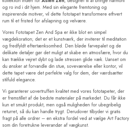
kollektion inden for
Asien Zen
, designet til at bringe harmoni
og ro ind i dit hjem. Med sin elegante fremtoning og
inspirerende motiver, vil dette fototapet transformere ethvert
rum til et fristed for afslapning og velvære.
Vores Fototapet Zen And Spa er ikke blot en simpel
vægdekoration; det er et kunstværk, der inviterer til meditation
og fredfyldt eftertænksomhed. Den bløde farvepalet og de
delikate detaljer gør det muligt at skabe en atmosfære, hvor du
kan trække vejret dybt og lade stressen glide væk. Uanset om
du ønsker at forvandle din stue, soveværelse eller kontor, vil
dette tapet være det perfekte valg for dem, der værdsætter
stilfuld elegance.
Vi garanterer uovertruffen kvalitet med vores fototapeter, der
er fremstillet af de bedste materialer på markedet. Du får ikke
kun et smukt produkt, men også muligheden for ubegribelig
returret, så du kan handle trygt. Derudover tilbyder vi gratis
fragt på alle ordrer – en ekstra fordel ved at vælge Art Factory
som din foretrukne leverandør af vægkunst.