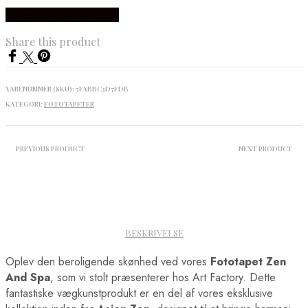
Købes Hos NiceWall.dk
Share this product
VARENUMMER (SKU):
5FABBC3D7FDB
KATEGORI:
FOTOTAPETER
PREVIOUS PRODUCT
NEXT PRODUCT
BESKRIVELSE
Oplev den beroligende skønhed ved vores
Fototapet Zen
And Spa
, som vi stolt præsenterer hos Art Factory. Dette
fantastiske vægkunstprodukt er en del af vores eksklusive