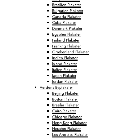
Brasilien Plakater
Bulgarien Plakater
Canada Plakater
Cuba Plakater
Danmark Plakater
Egypten Plakater
Finland Plakater
Frankrig Plakater
Grækenland Plakater
Indien Plakater
Island Plakater
Italien Plakater
Japan Plakater
Jordan Plakater
Verdens Byplakater
Beijing Plakater
Boston Plakater
Brasilia Plakater
Cairo Plakater
Chicago Plakater
Hong Kong Plakater
Houston Plakater
Los Angeles Plakater