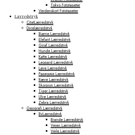
Tokyo Fototapeter
Verdenskort Fototapeter
Lærredstryk
CitatLærredstryk
Dyrelærredstryk
Bjørne Lærredstryk
Elefant Lærredstryk
Giraf Lærredstryk
Hunde Lærredstryk
Katte Lærredstryk
Leopard Lærredstryk
Løve Lærredstryk
Papegøje Lærredstryk
Ræve Lærredstryk
Skorpion Lærredstryk
Tiger Lærredstryk
Ulve Lærredstryk
Zebra Lærredstryk
Geografi Lærredstryk
ByLærredstryk
Brande Lærredstryk
Vejen Lærredstryk
Vejle Lærredstryk