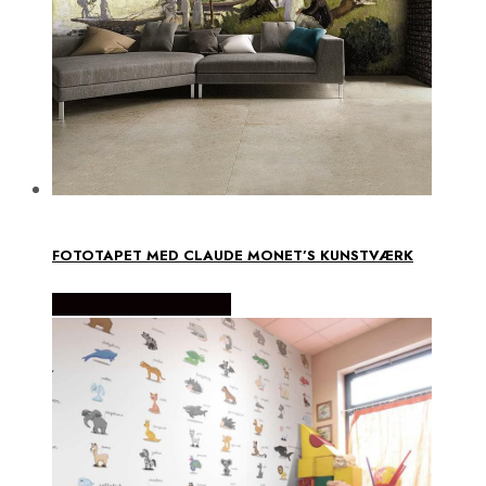
FOTOTAPET MED CLAUDE MONET’S KUNSTVÆRK
Købes Hos NiceWall.dk