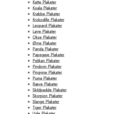
Katte Plakater
Koala Plakater
Krabbe Plakater
Krokodille Plakater
Leopard Plakater
Løve Plakater
Okse Plakater
Ørne Plakater
Panda Plakater
Papegøje Plakater
Pelikan Plakater
Pindsvin Plakater
Pingvine Plakater
Puma Plakater
Ræve Plakater
Skildpadde Plakater
Skorpion Plakater
Slange Plakater
Tiger Plakater
Ugle Plakater