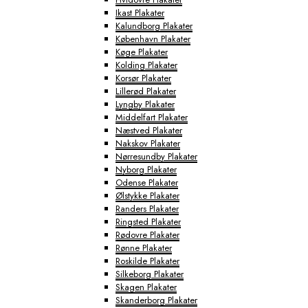
Ikast Plakater
Kalundborg Plakater
København Plakater
Køge Plakater
Kolding Plakater
Korsør Plakater
Lillerød Plakater
Lyngby Plakater
Middelfart Plakater
Næstved Plakater
Nakskov Plakater
Nørresundby Plakater
Nyborg Plakater
Odense Plakater
Ølstykke Plakater
Randers Plakater
Ringsted Plakater
Rødovre Plakater
Rønne Plakater
Roskilde Plakater
Silkeborg Plakater
Skagen Plakater
Skanderborg Plakater