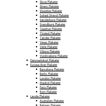
Skive Plakater
Skjern Plakater
Slagelse Plakater
Solrød Strand Plakater
Sønderborg Plakater
Svendborg Plakater
Taastrup Plakater
Thisted Plakater
Tønder Plakater
Vejen Plakater
Vejle Plakater
Viborg Plakater
Vordingborg Plakater
Danmarkskort Plakater
Europa Byer Plakater
Barcelona Plakater
Berlin Plakater
London Plakater
Madrid Plakater
Paris Plakater
Rom Plakater
Lande Plakater
Australien Plakater
Belgien Plakater