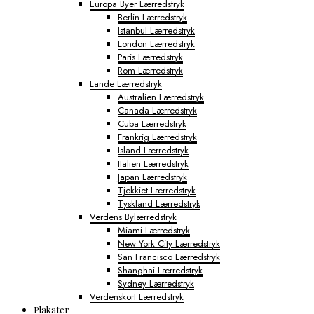
Europa Byer Lærredstryk
Berlin Lærredstryk
Istanbul Lærredstryk
London Lærredstryk
Paris Lærredstryk
Rom Lærredstryk
Lande Lærredstryk
Australien Lærredstryk
Canada Lærredstryk
Cuba Lærredstryk
Frankrig Lærredstryk
Island Lærredstryk
Italien Lærredstryk
Japan Lærredstryk
Tjekkiet Lærredstryk
Tyskland Lærredstryk
Verdens Bylærredstryk
Miami Lærredstryk
New York City Lærredstryk
San Francisco Lærredstryk
Shanghai Lærredstryk
Sydney Lærredstryk
Verdenskort Lærredstryk
Plakater