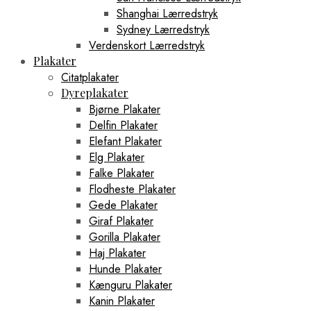
Shanghai Lærredstryk
Sydney Lærredstryk
Verdenskort Lærredstryk
Plakater
Citatplakater
Dyreplakater
Bjørne Plakater
Delfin Plakater
Elefant Plakater
Elg Plakater
Falke Plakater
Flodheste Plakater
Gede Plakater
Giraf Plakater
Gorilla Plakater
Haj Plakater
Hunde Plakater
Kænguru Plakater
Kanin Plakater