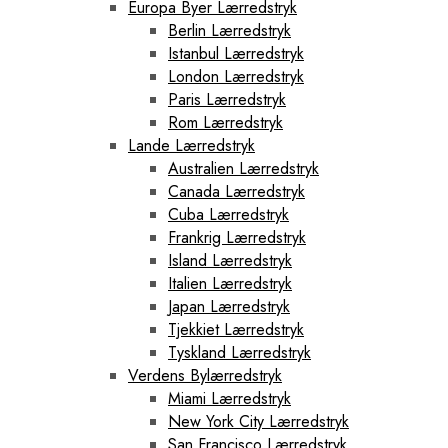
Europa Byer Lærredstryk
Berlin Lærredstryk
Istanbul Lærredstryk
London Lærredstryk
Paris Lærredstryk
Rom Lærredstryk
Lande Lærredstryk
Australien Lærredstryk
Canada Lærredstryk
Cuba Lærredstryk
Frankrig Lærredstryk
Island Lærredstryk
Italien Lærredstryk
Japan Lærredstryk
Tjekkiet Lærredstryk
Tyskland Lærredstryk
Verdens Bylærredstryk
Miami Lærredstryk
New York City Lærredstryk
San Francisco Lærredstryk