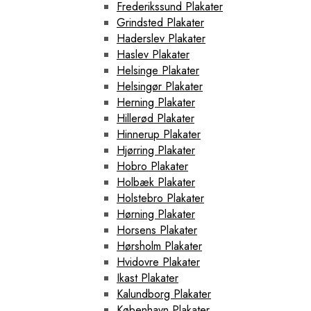
Frederikssund Plakater
Grindsted Plakater
Haderslev Plakater
Haslev Plakater
Helsinge Plakater
Helsingør Plakater
Herning Plakater
Hillerød Plakater
Hinnerup Plakater
Hjørring Plakater
Hobro Plakater
Holbæk Plakater
Holstebro Plakater
Hørning Plakater
Horsens Plakater
Hørsholm Plakater
Hvidovre Plakater
Ikast Plakater
Kalundborg Plakater
København Plakater