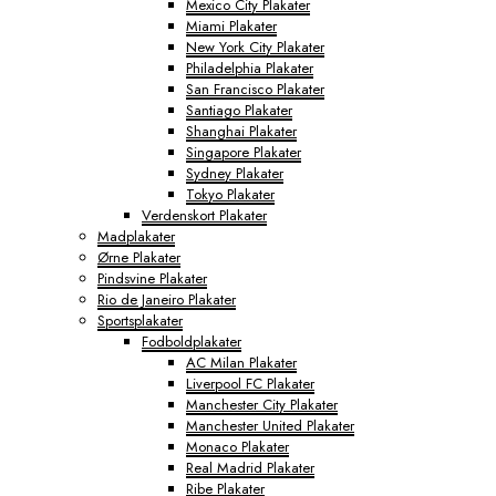
Mexico City Plakater
Miami Plakater
New York City Plakater
Philadelphia Plakater
San Francisco Plakater
Santiago Plakater
Shanghai Plakater
Singapore Plakater
Sydney Plakater
Tokyo Plakater
Verdenskort Plakater
Madplakater
Ørne Plakater
Pindsvine Plakater
Rio de Janeiro Plakater
Sportsplakater
Fodboldplakater
AC Milan Plakater
Liverpool FC Plakater
Manchester City Plakater
Manchester United Plakater
Monaco Plakater
Real Madrid Plakater
Ribe Plakater