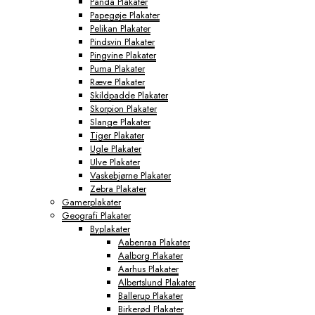
Panda Plakater
Papegøje Plakater
Pelikan Plakater
Pindsvin Plakater
Pingvine Plakater
Puma Plakater
Ræve Plakater
Skildpadde Plakater
Skorpion Plakater
Slange Plakater
Tiger Plakater
Ugle Plakater
Ulve Plakater
Vaskebjørne Plakater
Zebra Plakater
Gamerplakater
Geografi Plakater
Byplakater
Aabenraa Plakater
Aalborg Plakater
Aarhus Plakater
Albertslund Plakater
Ballerup Plakater
Birkerød Plakater