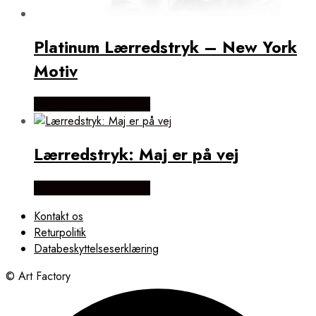
Platinum Lærredstryk – New York
Motiv
Købes Hos NiceWall.dk
Lærredstryk: Maj er på vej
Købes Hos NiceWall.dk
Kontakt os
Returpolitik
Databeskyttelseserklæring
© Art Factory