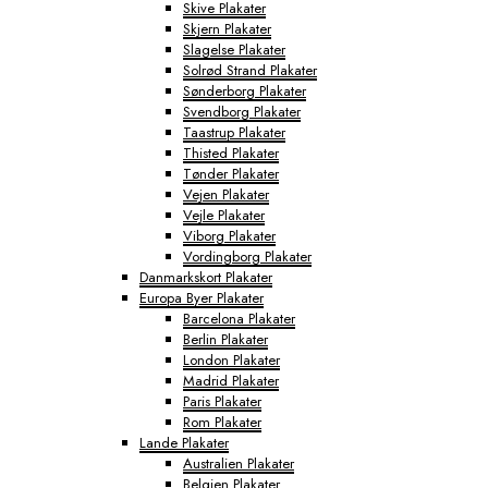
Skive Plakater
Skjern Plakater
Slagelse Plakater
Solrød Strand Plakater
Sønderborg Plakater
Svendborg Plakater
Taastrup Plakater
Thisted Plakater
Tønder Plakater
Vejen Plakater
Vejle Plakater
Viborg Plakater
Vordingborg Plakater
Danmarkskort Plakater
Europa Byer Plakater
Barcelona Plakater
Berlin Plakater
London Plakater
Madrid Plakater
Paris Plakater
Rom Plakater
Lande Plakater
Australien Plakater
Belgien Plakater