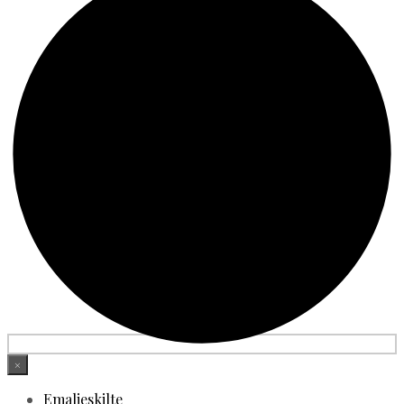
×
Emaljeskilte