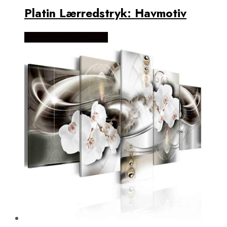
Platin Lærredstryk: Havmotiv
Købes Hos NiceWall.dk