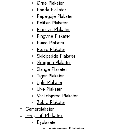
Ørne Plakater
Panda Plakater
Papegøje Plakater
Pelikan Plakater
Pindsvin Plakater
Pingvine Plakater
Puma Plakater
Ræve Plakater
Skildpadde Plakater
Skorpion Plakater
Slange Plakater
Tiger Plakater
Ugle Plakater
Ulve Plakater
Vaskebjørne Plakater
Zebra Plakater
Gamerplakater
Geografi Plakater
Byplakater
Aabenraa Plakater