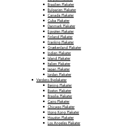
Brasilien Plakater
Bulgarien Plakater
Canada Plakater
Cuba Plakater
Danmark Plakater
Egypten Plakater
Finland Plakater
Frankrig Plakater
Grækenland Plakater
Indien Plakater
Island Plakater
Italien Plakater
Japan Plakater
Jordan Plakater
Verdens Byplakater
Beijing Plakater
Boston Plakater
Brasilia Plakater
Cairo Plakater
Chicago Plakater
Hong Kong Plakater
Houston Plakater
Los Angeles Plakater