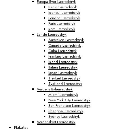
Europa Byer Lærredstryk
Berlin Lærredstryk
Istanbul Lærredstryk
London Lærredstryk
Paris Lærredstryk
Rom Lærredstryk
Lande Lærredstryk
Australien Lærredstryk
Canada Lærredstryk
Cuba Lærredstryk
Frankrig Lærredstryk
Island Lærredstryk
Italien Lærredstryk
Japan Lærredstryk
Tjekkiet Lærredstryk
Tyskland Lærredstryk
Verdens Bylærredstryk
Miami Lærredstryk
New York City Lærredstryk
San Francisco Lærredstryk
Shanghai Lærredstryk
Sydney Lærredstryk
Verdenskort Lærredstryk
Plakater