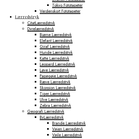
Tokyo Fototapeter
Verdenskort Fototapeter
Lærredstryk
CitatLærredstryk
Dyrelærredstryk
Bjørne Lærredstryk
Elefant Lærredstryk
Giraf Lærredstryk
Hunde Lærredstryk
Katte Lærredstryk
Leopard Lærredstryk
Løve Lærredstryk
Papegøje Lærredstryk
Ræve Lærredstryk
Skorpion Lærredstryk
Tiger Lærredstryk
Ulve Lærredstryk
Zebra Lærredstryk
Geografi Lærredstryk
ByLærredstryk
Brande Lærredstryk
Vejen Lærredstryk
Vejle Lærredstryk