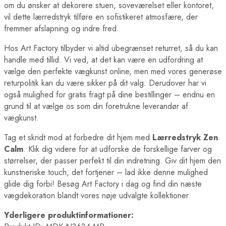
om du ønsker at dekorere stuen, soveværelset eller kontoret,
vil dette lærredstryk tilføre en sofistikeret atmosfære, der
fremmer afslapning og indre fred.
Hos Art Factory tilbyder vi altid ubegrænset returret, så du kan
handle med tillid. Vi ved, at det kan være en udfordring at
vælge den perfekte vægkunst online, men med vores generøse
returpolitik kan du være sikker på dit valg. Derudover har vi
også mulighed for gratis fragt på dine bestillinger – endnu en
grund til at vælge os som din foretrukne leverandør af
vægkunst.
Tag et skridt mod at forbedre dit hjem med
Lærredstryk Zen
Calm
. Klik dig videre for at udforske de forskellige farver og
størrelser, der passer perfekt til din indretning. Giv dit hjem den
kunstneriske touch, det fortjener – lad ikke denne mulighed
glide dig forbi! Besøg Art Factory i dag og find din næste
vægdekoration blandt vores nøje udvalgte kollektioner.
Yderligere produktinformationer: