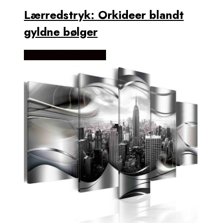
Lærredstryk: Orkideer blandt
gyldne bølger
Købes Hos NiceWall.dk