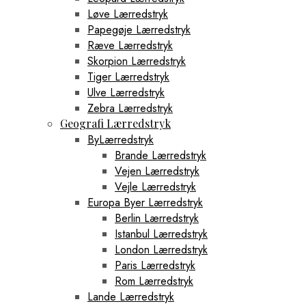
Løve Lærredstryk
Papegøje Lærredstryk
Ræve Lærredstryk
Skorpion Lærredstryk
Tiger Lærredstryk
Ulve Lærredstryk
Zebra Lærredstryk
Geografi Lærredstryk
ByLærredstryk
Brande Lærredstryk
Vejen Lærredstryk
Vejle Lærredstryk
Europa Byer Lærredstryk
Berlin Lærredstryk
Istanbul Lærredstryk
London Lærredstryk
Paris Lærredstryk
Rom Lærredstryk
Lande Lærredstryk