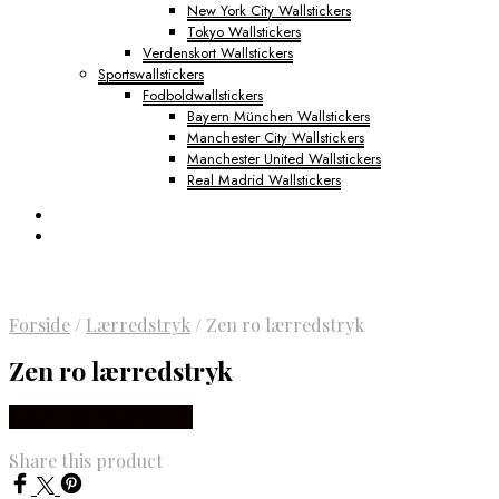
New York City Wallstickers
Tokyo Wallstickers
Verdenskort Wallstickers
Sportswallstickers
Fodboldwallstickers
Bayern München Wallstickers
Manchester City Wallstickers
Manchester United Wallstickers
Real Madrid Wallstickers
Forside
/
Lærredstryk
/
Zen ro lærredstryk
Zen ro lærredstryk
Købes Hos NiceWall.dk
Share this product