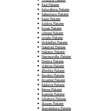
Ikast Plakater
Kalundborg Plakater
København Plakater
Køge Plakater
Kolding Plakater
Korsør Plakater
Lillerød Plakater
Lyngby Plakater
Middelfart Plakater
Næstved Plakater
Nakskov Plakater
Nørresundby Plakater
Nyborg Plakater
Odense Plakater
Ølstykke Plakater
Randers Plakater
Ringsted Plakater
Rødovre Plakater
Rønne Plakater
Roskilde Plakater
Silkeborg Plakater
Skagen Plakater
Skanderborg Plakater