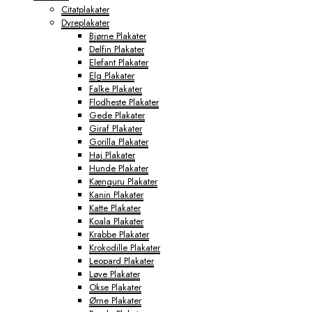
Citatplakater
Dyreplakater
Bjørne Plakater
Delfin Plakater
Elefant Plakater
Elg Plakater
Falke Plakater
Flodheste Plakater
Gede Plakater
Giraf Plakater
Gorilla Plakater
Haj Plakater
Hunde Plakater
Kænguru Plakater
Kanin Plakater
Katte Plakater
Koala Plakater
Krabbe Plakater
Krokodille Plakater
Leopard Plakater
Løve Plakater
Okse Plakater
Ørne Plakater