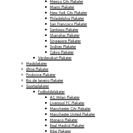
Mexico City Plakater
Miami Plakater
New York City Plakater
Philadelphia Plakater
San Francisco Plakater
Santiago Plakater
Shanghai Plakater
Singapore Plakater
Sydney Plakater
Tokyo Plakater
Verdenskort Plakater
Madplakater
Ørne Plakater
Pindsvine Plakater
Rio de Janeiro Plakater
Sportsplakater
Fodboldplakater
AC Milan Plakater
Liverpool FC Plakater
Manchester City Plakater
Manchester United Plakater
Monaco Plakater
Real Madrid Plakater
Ribe Plakater