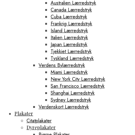
Australien Lærredstryk
Canada Lærredstryk
Cuba Lærredstryk
Frankrig Lærredstryk
Island Lærredstryk
Italien Lærredstryk
Japan Lærredstryk
Tjekkiet Lærredstryk
Tyskland Lærredstryk
Verdens Bylærredstryk
Miami Lærredstryk
New York City Lærredstryk
San Francisco Lærredstryk
Shanghai Lærredstryk
Sydney Lærredstryk
Verdenskort Lærredstryk
Plakater
Citatplakater
Dyreplakater
Bjørne Plakater