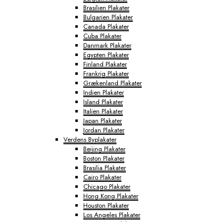
Brasilien Plakater
Bulgarien Plakater
Canada Plakater
Cuba Plakater
Danmark Plakater
Egypten Plakater
Finland Plakater
Frankrig Plakater
Grækenland Plakater
Indien Plakater
Island Plakater
Italien Plakater
Japan Plakater
Jordan Plakater
Verdens Byplakater
Beijing Plakater
Boston Plakater
Brasilia Plakater
Cairo Plakater
Chicago Plakater
Hong Kong Plakater
Houston Plakater
Los Angeles Plakater