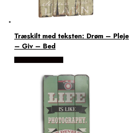
Træskilt med teksten: Drøm – Pleje
– Giv – Bed
Købes Hos NiceWall.dk