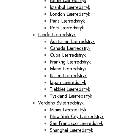
Berlin Lærredstryk
Istanbul Lærredstryk
London Lærredstryk
Paris Lærredstryk
Rom Lærredstryk
Lande Lærredstryk
Australien Lærredstryk
Canada Lærredstryk
Cuba Lærredstryk
Frankrig Lærredstryk
Island Lærredstryk
Italien Lærredstryk
Japan Lærredstryk
Tjekkiet Lærredstryk
Tyskland Lærredstryk
Verdens Bylærredstryk
Miami Lærredstryk
New York City Lærredstryk
San Francisco Lærredstryk
Shanghai Lærredstryk