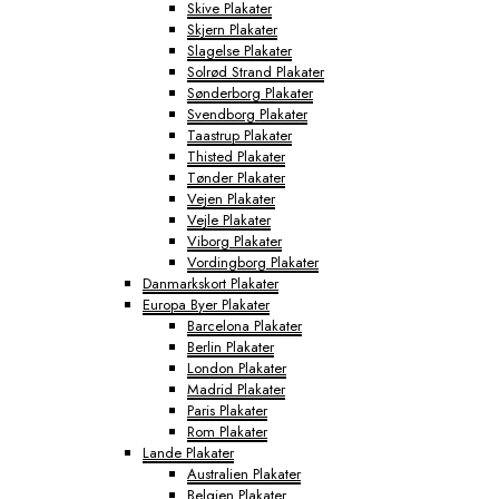
Skive Plakater
Skjern Plakater
Slagelse Plakater
Solrød Strand Plakater
Sønderborg Plakater
Svendborg Plakater
Taastrup Plakater
Thisted Plakater
Tønder Plakater
Vejen Plakater
Vejle Plakater
Viborg Plakater
Vordingborg Plakater
Danmarkskort Plakater
Europa Byer Plakater
Barcelona Plakater
Berlin Plakater
London Plakater
Madrid Plakater
Paris Plakater
Rom Plakater
Lande Plakater
Australien Plakater
Belgien Plakater