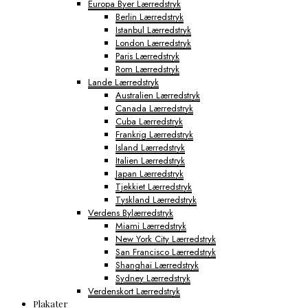
Europa Byer Lærredstryk
Berlin Lærredstryk
Istanbul Lærredstryk
London Lærredstryk
Paris Lærredstryk
Rom Lærredstryk
Lande Lærredstryk
Australien Lærredstryk
Canada Lærredstryk
Cuba Lærredstryk
Frankrig Lærredstryk
Island Lærredstryk
Italien Lærredstryk
Japan Lærredstryk
Tjekkiet Lærredstryk
Tyskland Lærredstryk
Verdens Bylærredstryk
Miami Lærredstryk
New York City Lærredstryk
San Francisco Lærredstryk
Shanghai Lærredstryk
Sydney Lærredstryk
Verdenskort Lærredstryk
Plakater