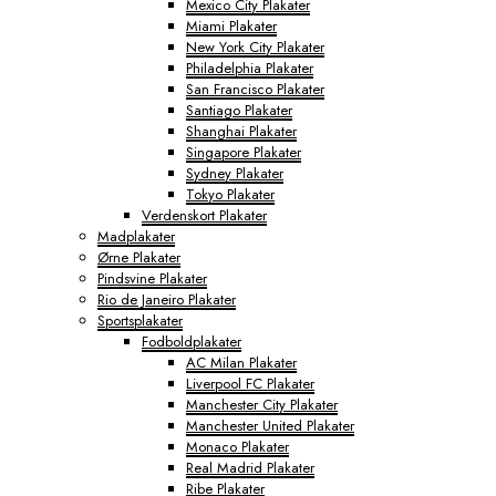
Mexico City Plakater
Miami Plakater
New York City Plakater
Philadelphia Plakater
San Francisco Plakater
Santiago Plakater
Shanghai Plakater
Singapore Plakater
Sydney Plakater
Tokyo Plakater
Verdenskort Plakater
Madplakater
Ørne Plakater
Pindsvine Plakater
Rio de Janeiro Plakater
Sportsplakater
Fodboldplakater
AC Milan Plakater
Liverpool FC Plakater
Manchester City Plakater
Manchester United Plakater
Monaco Plakater
Real Madrid Plakater
Ribe Plakater