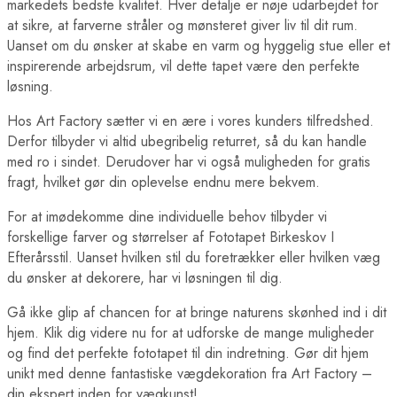
markedets bedste kvalitet. Hver detalje er nøje udarbejdet for
at sikre, at farverne stråler og mønsteret giver liv til dit rum.
Uanset om du ønsker at skabe en varm og hyggelig stue eller et
inspirerende arbejdsrum, vil dette tapet være den perfekte
løsning.
Hos Art Factory sætter vi en ære i vores kunders tilfredshed.
Derfor tilbyder vi altid ubegribelig returret, så du kan handle
med ro i sindet. Derudover har vi også muligheden for gratis
fragt, hvilket gør din oplevelse endnu mere bekvem.
For at imødekomme dine individuelle behov tilbyder vi
forskellige farver og størrelser af Fototapet Birkeskov I
Efterårsstil. Uanset hvilken stil du foretrækker eller hvilken væg
du ønsker at dekorere, har vi løsningen til dig.
Gå ikke glip af chancen for at bringe naturens skønhed ind i dit
hjem. Klik dig videre nu for at udforske de mange muligheder
og find det perfekte fototapet til din indretning. Gør dit hjem
unikt med denne fantastiske vægdekoration fra Art Factory –
din ekspert inden for vægkunst!