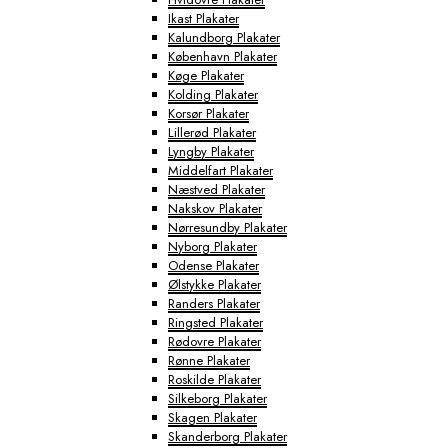
Ikast Plakater
Kalundborg Plakater
København Plakater
Køge Plakater
Kolding Plakater
Korsør Plakater
Lillerød Plakater
Lyngby Plakater
Middelfart Plakater
Næstved Plakater
Nakskov Plakater
Nørresundby Plakater
Nyborg Plakater
Odense Plakater
Ølstykke Plakater
Randers Plakater
Ringsted Plakater
Rødovre Plakater
Rønne Plakater
Roskilde Plakater
Silkeborg Plakater
Skagen Plakater
Skanderborg Plakater