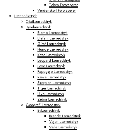
Tokyo Fototapeter
Verdenskort Fototapeter
Lærredstryk
CitatLærredstryk
Dyrelærredstryk
Bjørne Lærredstryk
Elefant Lærredstryk
Giraf Lærredstryk
Hunde Lærredstryk
Katte Lærredstryk
Leopard Lærredstryk
Løve Lærredstryk
Papegøje Lærredstryk
Ræve Lærredstryk
Skorpion Lærredstryk
Tiger Lærredstryk
Ulve Lærredstryk
Zebra Lærredstryk
Geografi Lærredstryk
ByLærredstryk
Brande Lærredstryk
Vejen Lærredstryk
Vejle Lærredstryk