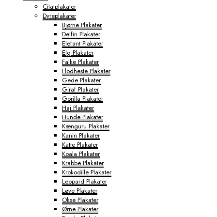
Citatplakater
Dyreplakater
Bjørne Plakater
Delfin Plakater
Elefant Plakater
Elg Plakater
Falke Plakater
Flodheste Plakater
Gede Plakater
Giraf Plakater
Gorilla Plakater
Haj Plakater
Hunde Plakater
Kænguru Plakater
Kanin Plakater
Katte Plakater
Koala Plakater
Krabbe Plakater
Krokodille Plakater
Leopard Plakater
Løve Plakater
Okse Plakater
Ørne Plakater