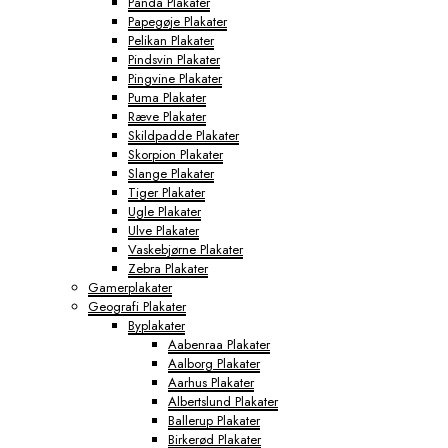
Panda Plakater
Papegøje Plakater
Pelikan Plakater
Pindsvin Plakater
Pingvine Plakater
Puma Plakater
Ræve Plakater
Skildpadde Plakater
Skorpion Plakater
Slange Plakater
Tiger Plakater
Ugle Plakater
Ulve Plakater
Vaskebjørne Plakater
Zebra Plakater
Gamerplakater
Geografi Plakater
Byplakater
Aabenraa Plakater
Aalborg Plakater
Aarhus Plakater
Albertslund Plakater
Ballerup Plakater
Birkerød Plakater