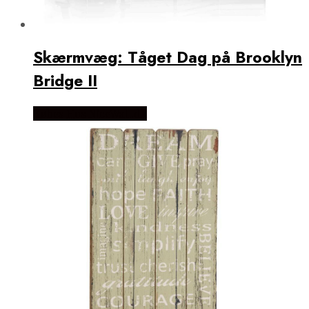
Skærmvæg: Tåget Dag på Brooklyn
Bridge II
Købes Hos NiceWall.dk