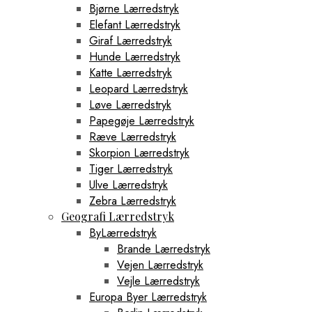
Bjørne Lærredstryk
Elefant Lærredstryk
Giraf Lærredstryk
Hunde Lærredstryk
Katte Lærredstryk
Leopard Lærredstryk
Løve Lærredstryk
Papegøje Lærredstryk
Ræve Lærredstryk
Skorpion Lærredstryk
Tiger Lærredstryk
Ulve Lærredstryk
Zebra Lærredstryk
Geografi Lærredstryk
ByLærredstryk
Brande Lærredstryk
Vejen Lærredstryk
Vejle Lærredstryk
Europa Byer Lærredstryk