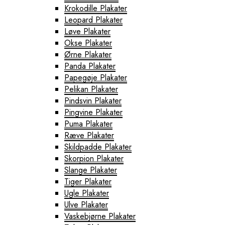
Krokodille Plakater
Leopard Plakater
Løve Plakater
Okse Plakater
Ørne Plakater
Panda Plakater
Papegøje Plakater
Pelikan Plakater
Pindsvin Plakater
Pingvine Plakater
Puma Plakater
Ræve Plakater
Skildpadde Plakater
Skorpion Plakater
Slange Plakater
Tiger Plakater
Ugle Plakater
Ulve Plakater
Vaskebjørne Plakater