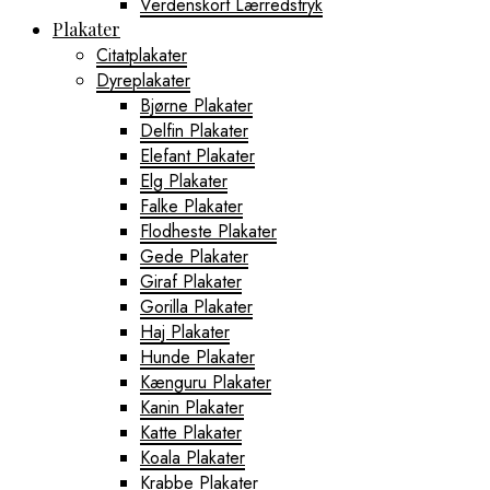
Verdenskort Lærredstryk
Plakater
Citatplakater
Dyreplakater
Bjørne Plakater
Delfin Plakater
Elefant Plakater
Elg Plakater
Falke Plakater
Flodheste Plakater
Gede Plakater
Giraf Plakater
Gorilla Plakater
Haj Plakater
Hunde Plakater
Kænguru Plakater
Kanin Plakater
Katte Plakater
Koala Plakater
Krabbe Plakater