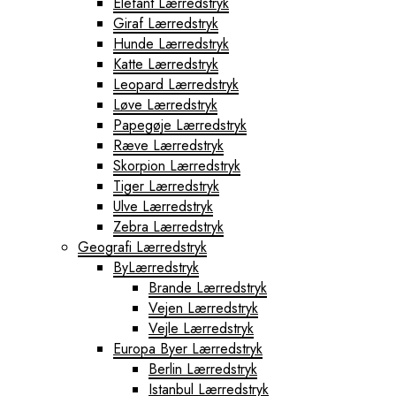
Elefant Lærredstryk
Giraf Lærredstryk
Hunde Lærredstryk
Katte Lærredstryk
Leopard Lærredstryk
Løve Lærredstryk
Papegøje Lærredstryk
Ræve Lærredstryk
Skorpion Lærredstryk
Tiger Lærredstryk
Ulve Lærredstryk
Zebra Lærredstryk
Geografi Lærredstryk
ByLærredstryk
Brande Lærredstryk
Vejen Lærredstryk
Vejle Lærredstryk
Europa Byer Lærredstryk
Berlin Lærredstryk
Istanbul Lærredstryk