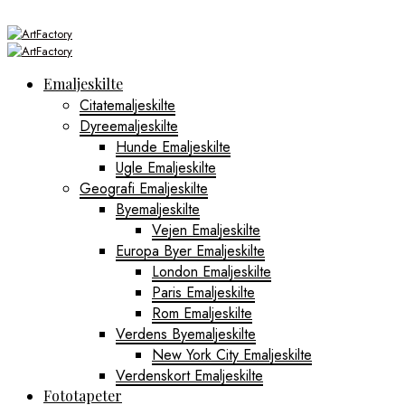
Emaljeskilte
Citatemaljeskilte
Dyreemaljeskilte
Hunde Emaljeskilte
Ugle Emaljeskilte
Geografi Emaljeskilte
Byemaljeskilte
Vejen Emaljeskilte
Europa Byer Emaljeskilte
London Emaljeskilte
Paris Emaljeskilte
Rom Emaljeskilte
Verdens Byemaljeskilte
New York City Emaljeskilte
Verdenskort Emaljeskilte
Fototapeter