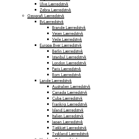
Ulve Lærredstryk
Tokyo Fototapeter
Zebra Lærredstryk
Verdenskort Fototapeter
Geografi Lærredstryk
ByLærredstryk
Brande Lærredstryk
Vejen Lærredstryk
Vejle Lærredstryk
Europa Byer Lærredstryk
Berlin Lærredstryk
Istanbul Lærredstryk
London Lærredstryk
Paris Lærredstryk
Rom Lærredstryk
Lande Lærredstryk
Australien Lærredstryk
Canada Lærredstryk
Cuba Lærredstryk
Frankrig Lærredstryk
Island Lærredstryk
Italien Lærredstryk
Japan Lærredstryk
Tjekkiet Lærredstryk
Tyskland Lærredstryk