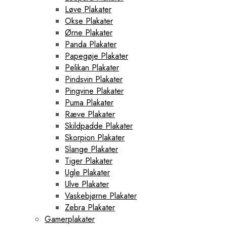
Løve Plakater
Okse Plakater
Ørne Plakater
Panda Plakater
Papegøje Plakater
Pelikan Plakater
Pindsvin Plakater
Pingvine Plakater
Puma Plakater
Ræve Plakater
Skildpadde Plakater
Skorpion Plakater
Slange Plakater
Tiger Plakater
Ugle Plakater
Ulve Plakater
Vaskebjørne Plakater
Zebra Plakater
Gamerplakater