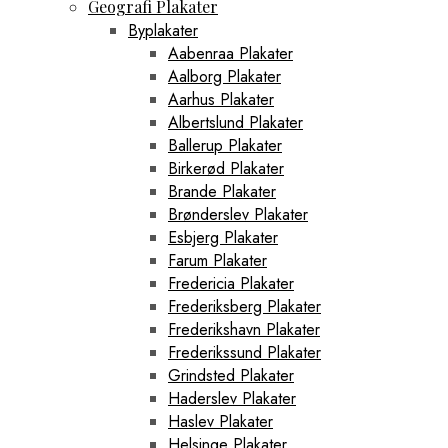
Geografi Plakater
Byplakater
Aabenraa Plakater
Aalborg Plakater
Aarhus Plakater
Albertslund Plakater
Ballerup Plakater
Birkerød Plakater
Brande Plakater
Brønderslev Plakater
Esbjerg Plakater
Farum Plakater
Fredericia Plakater
Frederiksberg Plakater
Frederikshavn Plakater
Frederikssund Plakater
Grindsted Plakater
Haderslev Plakater
Haslev Plakater
Helsinge Plakater