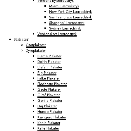
Verdens Bylærredstryk
Miami Lærredstryk
New York City Lærredstryk
San Francisco Lærredstryk
Shanghai Lærredstryk
Sydney Lærredstryk
Verdenskort Lærredstryk
Plakater
Citatplakater
Dyreplakater
Bjørne Plakater
Delfin Plakater
Elefant Plakater
Elg Plakater
Falke Plakater
Flodheste Plakater
Gede Plakater
Giraf Plakater
Gorilla Plakater
Haj Plakater
Hunde Plakater
Kænguru Plakater
Kanin Plakater
Katte Plakater