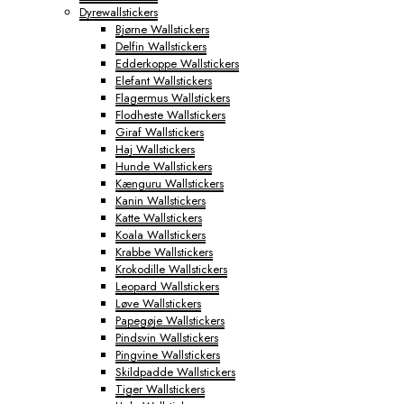
Dyrewallstickers
Byplakater
Bjørne Wallstickers
Aabenraa Plakater
Delfin Wallstickers
Aalborg Plakater
Edderkoppe Wallstickers
Aarhus Plakater
Elefant Wallstickers
Albertslund Plakater
Flagermus Wallstickers
Ballerup Plakater
Flodheste Wallstickers
Birkerød Plakater
Giraf Wallstickers
Brande Plakater
Haj Wallstickers
Brønderslev Plakater
Hunde Wallstickers
Esbjerg Plakater
Kænguru Wallstickers
Farum Plakater
Kanin Wallstickers
Fredericia Plakater
Katte Wallstickers
Frederiksberg Plakater
Koala Wallstickers
Frederikshavn Plakater
Krabbe Wallstickers
Frederikssund Plakater
Krokodille Wallstickers
Grindsted Plakater
Leopard Wallstickers
Haderslev Plakater
Løve Wallstickers
Haslev Plakater
Papegøje Wallstickers
Helsinge Plakater
Pindsvin Wallstickers
Helsingør Plakater
Pingvine Wallstickers
Herning Plakater
Skildpadde Wallstickers
Hillerød Plakater
Tiger Wallstickers
Hinnerup Plakater