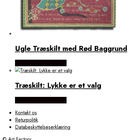
Ugle Træskilt med Rød Baggrund
Købes Hos NiceWall.dk
Træskilt: Lykke er et valg
Købes Hos NiceWall.dk
Kontakt os
Returpolitik
Databeskyttelseserklæring
© Art Factory