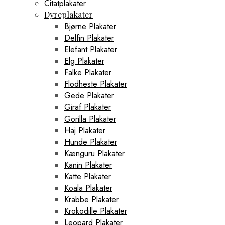
Citatplakater
Dyreplakater
Bjørne Plakater
Delfin Plakater
Elefant Plakater
Elg Plakater
Falke Plakater
Flodheste Plakater
Gede Plakater
Giraf Plakater
Gorilla Plakater
Haj Plakater
Hunde Plakater
Kænguru Plakater
Kanin Plakater
Katte Plakater
Koala Plakater
Krabbe Plakater
Krokodille Plakater
Leopard Plakater