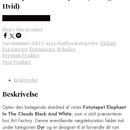
Fodboldwallstickers
Ringsted Plakater
Hvid)
Bayern München Wallstickers
Rødovre Plakater
Manchester City Wallstickers
Rønne Plakater
Købes Hos NiceWall.dk
Manchester United Wallstickers
Roskilde Plakater
Real Madrid Wallstickers
Silkeborg Plakater
Share this product
Skagen Plakater
Skanderborg Plakater
Skive Plakater
Varenummer (SKU):
a2430f9af50a
Kategorier:
Elefant
Skjern Plakater
Fototapeter
,
Fototapeter
,
Nyheder
Slagelse Plakater
Previous Product
Solrød Strand Plakater
Next Product
Sønderborg Plakater
Svendborg Plakater
Taastrup Plakater
Beskrivelse
Thisted Plakater
Tønder Plakater
Beskrivelse
Vejen Plakater
Vejle Plakater
Viborg Plakater
Oplev den betagende skønhed af vores
Fototapet Elephant
Vordingborg Plakater
In The Clouds Black And White
, som vi stolt præsenterer
Danmarkskort Plakater
hos Art Factory. Denne enestående vægdekoration falder ind
Europa Byer Plakater
Barcelona Plakater
under kategorien
Dyr
og er designet til at forvandle dit rum