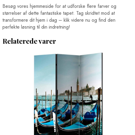
Boston Plakater
Besøg vores hjemmeside for at udforske flere farver og
Brasilia Plakater
størrelser af dette fantastiske tapet. Tag skridtet mod at
Cairo Plakater
transformere dit hjem i dag – klik videre nu og find den
Chicago Plakater
perfekte løsning til din indretning!
Hong Kong Plakater
Houston Plakater
Los Angeles Plakater
Relaterede varer
Mexico City Plakater
Miami Plakater
New York City Plakater
Philadelphia Plakater
San Francisco Plakater
Santiago Plakater
Shanghai Plakater
Singapore Plakater
Sydney Plakater
Tokyo Plakater
Verdenskort Plakater
Madplakater
Ørne Plakater
Pindsvine Plakater
Rio de Janeiro Plakater
Sportsplakater