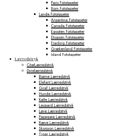
Paris Fototapeter
Rom Fototapeter
Lande Fototapeter
Argentina Fototapeter
Canada Fototapeter
Egypten Fototapeter
Etiopien Fototapeter
Frankrig Fototapeter
Grækenland Fototapeter
Island Fototapeter
Lærredstryk
Italien Fototapeter
CitatLærredstryk
Japan Fototapeter
Dyrelærredstryk
Kenya Fototapeter
Bjørne Lærredstryk
Tyskland Fototapeter
Elefant Lærredstryk
Verdens Byfototapeter
Giraf Lærredstryk
Boston Fototapeter
Hunde Lærredstryk
Chicago Fototapeter
Katte Lærredstryk
Los Angeles Fototapeter
Leopard Lærredstryk
Miami Fototapeter
Løve Lærredstryk
New York City Fototapeter
Papegøje Lærredstryk
Philadelphia Fototapeter
Ræve Lærredstryk
San Francisco Fototapeter
Skorpion Lærredstryk
Shanghai Fototapeter
Tiger Lærredstryk
Sydney Fototapeter