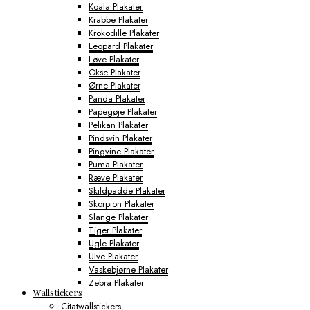
Koala Plakater
Krabbe Plakater
Krokodille Plakater
Leopard Plakater
Løve Plakater
Okse Plakater
Ørne Plakater
Panda Plakater
Papegøje Plakater
Pelikan Plakater
Pindsvin Plakater
Pingvine Plakater
Puma Plakater
Ræve Plakater
Skildpadde Plakater
Skorpion Plakater
Slange Plakater
Tiger Plakater
Ugle Plakater
Ulve Plakater
Vaskebjørne Plakater
Zebra Plakater
Wallstickers
Gamerplakater
Citatwallstickers
Geografi Plakater