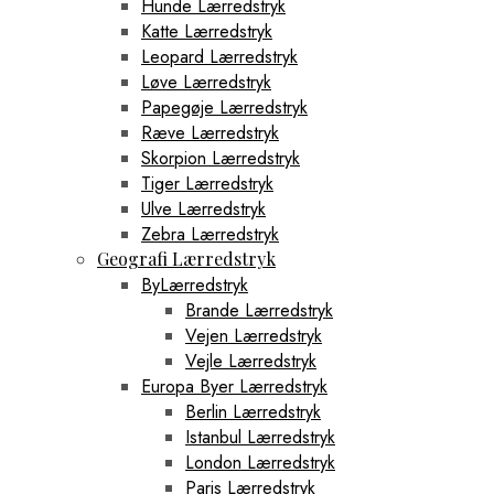
Hunde Lærredstryk
Katte Lærredstryk
Leopard Lærredstryk
Løve Lærredstryk
Papegøje Lærredstryk
Ræve Lærredstryk
Skorpion Lærredstryk
Tiger Lærredstryk
Ulve Lærredstryk
Zebra Lærredstryk
Geografi Lærredstryk
ByLærredstryk
Brande Lærredstryk
Vejen Lærredstryk
Vejle Lærredstryk
Europa Byer Lærredstryk
Berlin Lærredstryk
Istanbul Lærredstryk
London Lærredstryk
Paris Lærredstryk