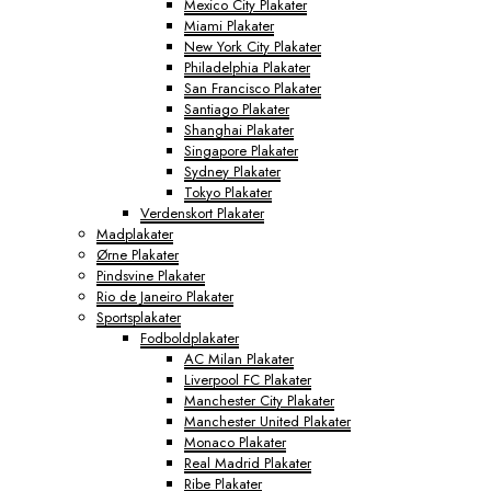
Mexico City Plakater
Miami Plakater
New York City Plakater
Philadelphia Plakater
San Francisco Plakater
Santiago Plakater
Shanghai Plakater
Singapore Plakater
Sydney Plakater
Tokyo Plakater
Verdenskort Plakater
Madplakater
Ørne Plakater
Pindsvine Plakater
Rio de Janeiro Plakater
Sportsplakater
Fodboldplakater
AC Milan Plakater
Liverpool FC Plakater
Manchester City Plakater
Manchester United Plakater
Monaco Plakater
Real Madrid Plakater
Ribe Plakater