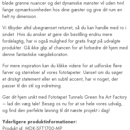
bløde grønne nuancer og det dynamiske mønster vil uden tvivl
fange opmærksomheden hos dine gæster og give dit rum en
helt ny dimension.
Vi tilbyder altid ubegrænset returret, så du kan handle med ro i
sindet. Hvis du ønsker at gøre din bestilling endnu mere
fordelagtig, har vi også mulighed for gratis fragt på udvalgte
produkter. Gå ikke glip af chancen for at forbedre dit hjem med
denne fantastiske vægdekoration.
For mere inspiration kan du klikke videre for at udforske flere
farver og størrelser af vores fototapeter. Uanset om du søger
et dristigt statement eller en subtil accent, har vi noget, der
passer til din stil og indretning.
Gør dit hjem unikt med Fototapet Tunnels Green fra Art Factory
– lad din væg tale! Besøg os nu for at se hele vores udvalg,
og find den perfekte løsning til dit næste projekt i dag!
Yderligere produktinformationer:
Produkt id: MDK-SFT1700-MP