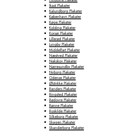
Ikast Plakater
Kalundborg Plakater
København Plakater
Køge Plakater
Kolding Plakater
Korsør Plakater
Lillerød Plakater
Lyngby Plakater
Middelfart Plakater
Næstved Plakater
Nakskov Plakater
Nørresundby Plakater
Nyborg Plakater
Odense Plakater
Ølstykke Plakater
Randers Plakater
Ringsted Plakater
Rødovre Plakater
Rønne Plakater
Roskilde Plakater
Silkeborg Plakater
Skagen Plakater
Skanderborg Plakater