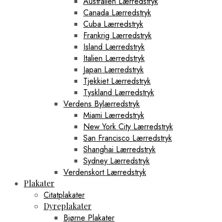
Australien Lærredstryk
Canada Lærredstryk
Cuba Lærredstryk
Frankrig Lærredstryk
Island Lærredstryk
Italien Lærredstryk
Japan Lærredstryk
Tjekkiet Lærredstryk
Tyskland Lærredstryk
Verdens Bylærredstryk
Miami Lærredstryk
New York City Lærredstryk
San Francisco Lærredstryk
Shanghai Lærredstryk
Sydney Lærredstryk
Verdenskort Lærredstryk
Plakater
Citatplakater
Dyreplakater
Bjørne Plakater