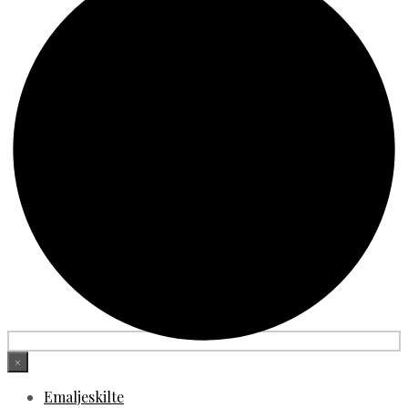
×
Emaljeskilte