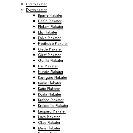
Citatplakater
Dyreplakater
Bjørne Plakater
Delfin Plakater
Elefant Plakater
Elg Plakater
Falke Plakater
Flodheste Plakater
Gede Plakater
Giraf Plakater
Gorilla Plakater
Haj Plakater
Hunde Plakater
Kænguru Plakater
Kanin Plakater
Katte Plakater
Koala Plakater
Krabbe Plakater
Krokodille Plakater
Leopard Plakater
Løve Plakater
Okse Plakater
Ørne Plakater