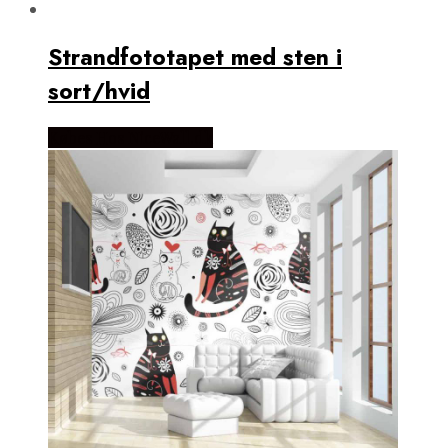
Strandfototapet med sten i
sort/hvid
Købes Hos NiceWall.dk