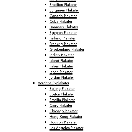
Brasilien Plakater
Bulgarien Plakater
Canada Plakater
Cuba Plakater
Danmark Plakater
Egypten Plakater
Finland Plakater
Frankrig Plakater
Grækenland Plakater
Indien Plakater
Island Plakater
Italien Plakater
Japan Plakater
Jordan Plakater
Verdens Byplakater
Beijing Plakater
Boston Plakater
Brasilia Plakater
Cairo Plakater
Chicago Plakater
Hong Kong Plakater
Houston Plakater
Los Angeles Plakater