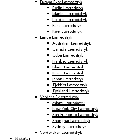
Europa Byer Lærredstryk
Berlin Lærredstryk
Istanbul Lærredstryk
London Lærredstryk
Paris Lærredstryk
Rom Lærredstryk
Lande Lærredstryk
Australien Lærredstryk
Canada Lærredstryk
Cuba Lærredstryk
Frankrig Lærredstryk
Island Lærredstryk
Italien Lærredstryk
Japan Lærredstryk
Tjekkiet Lærredstryk
Tyskland Lærredstryk
Verdens Bylærredstryk
Miami Lærredstryk
New York City Lærredstryk
San Francisco Lærredstryk
Shanghai Lærredstryk
Sydney Lærredstryk
Verdenskort Lærredstryk
Plakater