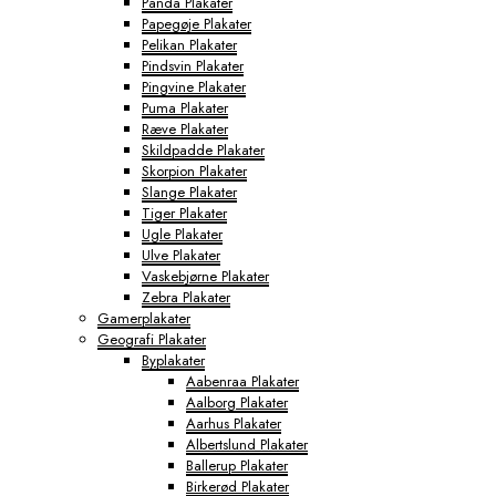
Panda Plakater
Papegøje Plakater
Pelikan Plakater
Pindsvin Plakater
Pingvine Plakater
Puma Plakater
Ræve Plakater
Skildpadde Plakater
Skorpion Plakater
Slange Plakater
Tiger Plakater
Ugle Plakater
Ulve Plakater
Vaskebjørne Plakater
Zebra Plakater
Gamerplakater
Geografi Plakater
Byplakater
Aabenraa Plakater
Aalborg Plakater
Aarhus Plakater
Albertslund Plakater
Ballerup Plakater
Birkerød Plakater