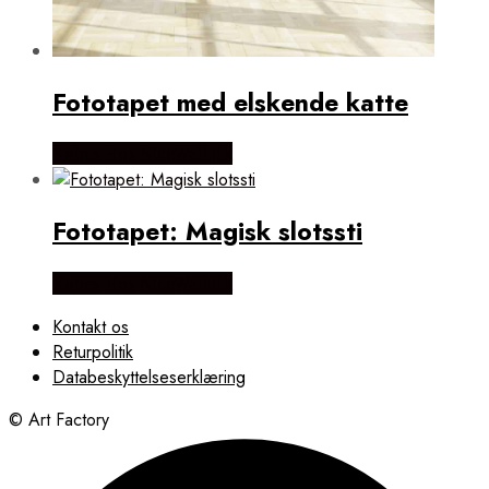
Fototapet med elskende katte
Købes Hos NiceWall.dk
Fototapet: Magisk slotssti
Købes Hos NiceWall.dk
Kontakt os
Returpolitik
Databeskyttelseserklæring
© Art Factory