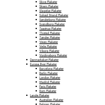
Skive Plakater
Skjern Plakater
Slagelse Plakater
Solrød Strand Plakater
Sønderborg Plakater
Svendborg Plakater
Taastrup Plakater
Thisted Plakater
Tønder Plakater
Vejen Plakater
Vejle Plakater
Viborg Plakater
Vordingborg Plakater
Danmarkskort Plakater
Europa Byer Plakater
Barcelona Plakater
Berlin Plakater
London Plakater
Madrid Plakater
Paris Plakater
Rom Plakater
Lande Plakater
Australien Plakater
Belgien Plakater