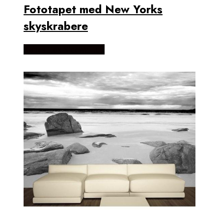
Fototapet med New Yorks
skyskrabere
Købes Hos NiceWall.dk