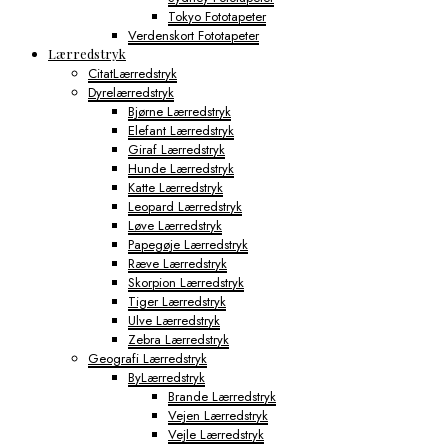
Tokyo Fototapeter
Verdenskort Fototapeter
Lærredstryk
CitatLærredstryk
Dyrelærredstryk
Bjørne Lærredstryk
Elefant Lærredstryk
Giraf Lærredstryk
Hunde Lærredstryk
Katte Lærredstryk
Leopard Lærredstryk
Løve Lærredstryk
Papegøje Lærredstryk
Ræve Lærredstryk
Skorpion Lærredstryk
Tiger Lærredstryk
Ulve Lærredstryk
Zebra Lærredstryk
Geografi Lærredstryk
ByLærredstryk
Brande Lærredstryk
Vejen Lærredstryk
Vejle Lærredstryk