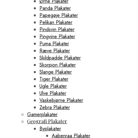
Ørne Plakater
Panda Plakater
Papegøje Plakater
Pelikan Plakater
Pindsvin Plakater
Pingvine Plakater
Puma Plakater
Ræve Plakater
Skildpadde Plakater
Skorpion Plakater
Slange Plakater
Tiger Plakater
Ugle Plakater
Ulve Plakater
Vaskebjørne Plakater
Zebra Plakater
Gamerplakater
Geografi Plakater
Byplakater
Aabenraa Plakater