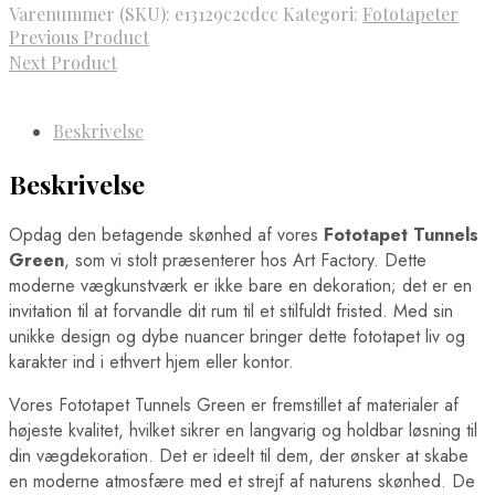
Varenummer (SKU):
e13129c2cdcc
Kategori:
Fototapeter
Previous Product
Next Product
Beskrivelse
Beskrivelse
Opdag den betagende skønhed af vores
Fototapet Tunnels
Green
, som vi stolt præsenterer hos Art Factory. Dette
moderne vægkunstværk er ikke bare en dekoration; det er en
invitation til at forvandle dit rum til et stilfuldt fristed. Med sin
unikke design og dybe nuancer bringer dette fototapet liv og
karakter ind i ethvert hjem eller kontor.
Vores Fototapet Tunnels Green er fremstillet af materialer af
højeste kvalitet, hvilket sikrer en langvarig og holdbar løsning til
din vægdekoration. Det er ideelt til dem, der ønsker at skabe
en moderne atmosfære med et strejf af naturens skønhed. De