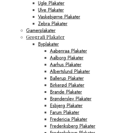
Ugle Plakater
Ulve Plakater
Vaskebjørne Plakater
Zebra Plakater
Gamerplakater
Geografi Plakater
Byplakater
Aabenraa Plakater
Aalborg Plakater
Aarhus Plakater
Albertslund Plakater
Ballerup Plakater
Birkerød Plakater
Brande Plakater
Brønderslev Plakater
Esbjerg Plakater
Farum Plakater
Fredericia Plakater
Frederiksberg Plakater
Frederikshavn Plakater