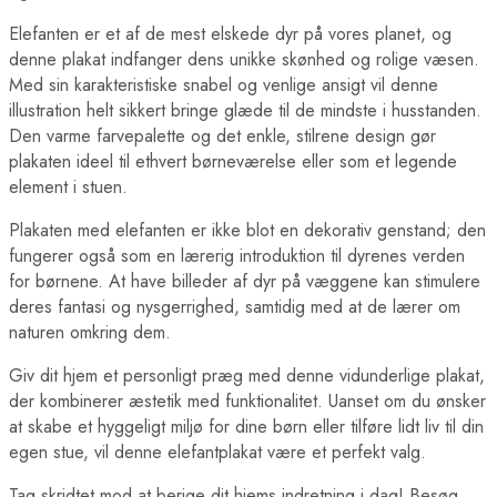
Elefanten er et af de mest elskede dyr på vores planet, og
denne plakat indfanger dens unikke skønhed og rolige væsen.
Med sin karakteristiske snabel og venlige ansigt vil denne
illustration helt sikkert bringe glæde til de mindste i husstanden.
Den varme farvepalette og det enkle, stilrene design gør
plakaten ideel til ethvert børneværelse eller som et legende
element i stuen.
Plakaten med elefanten er ikke blot en dekorativ genstand; den
fungerer også som en lærerig introduktion til dyrenes verden
for børnene. At have billeder af dyr på væggene kan stimulere
deres fantasi og nysgerrighed, samtidig med at de lærer om
naturen omkring dem.
Giv dit hjem et personligt præg med denne vidunderlige plakat,
der kombinerer æstetik med funktionalitet. Uanset om du ønsker
at skabe et hyggeligt miljø for dine børn eller tilføre lidt liv til din
egen stue, vil denne elefantplakat være et perfekt valg.
Tag skridtet mod at berige dit hjems indretning i dag! Besøg