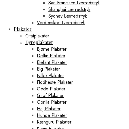
San Francisco Lærredstryk
Shanghai Lærredstryk
Sydney Lærredstryk
Verdenskort Lærredstryk
Plakater
Citatplakater
Dyreplakater
Bjørne Plakater
Delfin Plakater
Elefant Plakater
Elg Plakater
Falke Plakater
Flodheste Plakater
Gede Plakater
Giraf Plakater
Gorilla Plakater
Haj Plakater
Hunde Plakater
Kænguru Plakater
Kanin Plakater