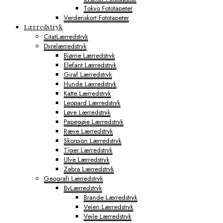
Tokyo Fototapeter
Verdenskort Fototapeter
Lærredstryk
CitatLærredstryk
Dyrelærredstryk
Bjørne Lærredstryk
Elefant Lærredstryk
Giraf Lærredstryk
Hunde Lærredstryk
Katte Lærredstryk
Leopard Lærredstryk
Løve Lærredstryk
Papegøje Lærredstryk
Ræve Lærredstryk
Skorpion Lærredstryk
Tiger Lærredstryk
Ulve Lærredstryk
Zebra Lærredstryk
Geografi Lærredstryk
ByLærredstryk
Brande Lærredstryk
Vejen Lærredstryk
Vejle Lærredstryk