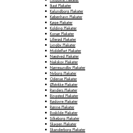
Ikast Plakater
Kalundborg Plakater
København Plakater
Køge Plakater
Kolding Plakater
Korsør Plakater
Lillerød Plakater
Lyngby Plakater
Middelfart Plakater
Næstved Plakater
Nakskov Plakater
Nørresundby Plakater
Nyborg Plakater
Odense Plakater
Ølstykke Plakater
Randers Plakater
Ringsted Plakater
Rødovre Plakater
Rønne Plakater
Roskilde Plakater
Silkeborg Plakater
Skagen Plakater
Skanderborg Plakater