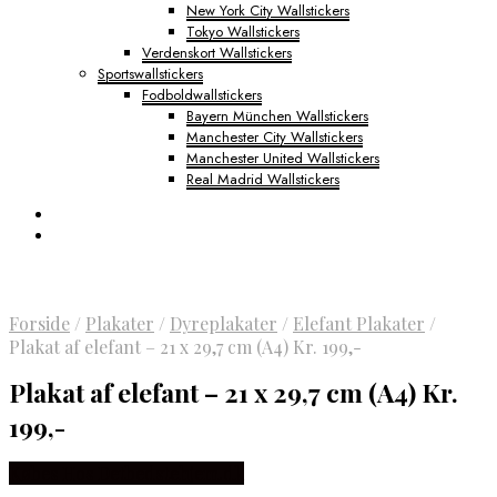
New York City Wallstickers
Tokyo Wallstickers
Verdenskort Wallstickers
Sportswallstickers
Fodboldwallstickers
Bayern München Wallstickers
Manchester City Wallstickers
Manchester United Wallstickers
Real Madrid Wallstickers
Forside
/
Plakater
/
Dyreplakater
/
Elefant Plakater
/
Plakat af elefant – 21 x 29,7 cm (A4) Kr. 199,-
Plakat af elefant – 21 x 29,7 cm (A4) Kr.
199,-
Købes Hos Detbedstehjem.dk