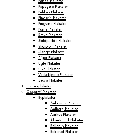
Panda Plakater
Papegøje Plakater
Pelikan Plakater
Pindsvin Plakater
Pingvine Plakater
Puma Plakater
Ræve Plakater
Skildpadde Plakater
Skorpion Plakater
Slange Plakater
Tiger Plakater
Ugle Plakater
Ulve Plakater
Vaskebjørne Plakater
Zebra Plakater
Gamerplakater
Geografi Plakater
Byplakater
Aabenraa Plakater
Aalborg Plakater
Aarhus Plakater
Albertslund Plakater
Ballerup Plakater
Birkerød Plakater