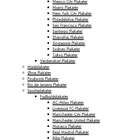
Mexico City Plakater
Miami Plakater
New York City Plakater
Philadelphia Plakater
San Francisco Plakater
Santiago Plakater
Shanghai Plakater
Singapore Plakater
Sydney Plakater
Tokyo Plakater
Verdenskort Plakater
Madplakater
Ørne Plakater
Pindsvine Plakater
Rio de Janeiro Plakater
Sportsplakater
Fodboldplakater
AC Milan Plakater
Liverpool FC Plakater
Manchester City Plakater
Manchester United Plakater
Monaco Plakater
Real Madrid Plakater
Ribe Plakater