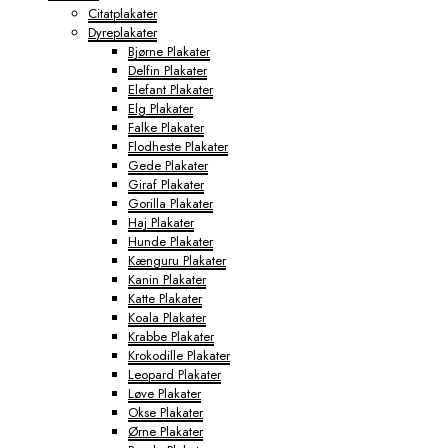
Citatplakater
Dyreplakater
Bjørne Plakater
Delfin Plakater
Elefant Plakater
Elg Plakater
Falke Plakater
Flodheste Plakater
Gede Plakater
Giraf Plakater
Gorilla Plakater
Haj Plakater
Hunde Plakater
Kænguru Plakater
Kanin Plakater
Katte Plakater
Koala Plakater
Krabbe Plakater
Krokodille Plakater
Leopard Plakater
Løve Plakater
Okse Plakater
Ørne Plakater