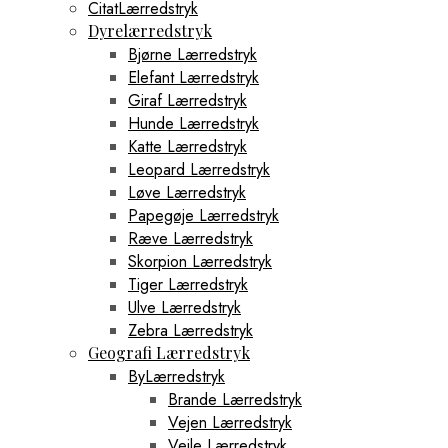
CitatLærredstryk
Dyrelærredstryk
Bjørne Lærredstryk
Elefant Lærredstryk
Giraf Lærredstryk
Hunde Lærredstryk
Katte Lærredstryk
Leopard Lærredstryk
Løve Lærredstryk
Papegøje Lærredstryk
Ræve Lærredstryk
Skorpion Lærredstryk
Tiger Lærredstryk
Ulve Lærredstryk
Zebra Lærredstryk
Geografi Lærredstryk
ByLærredstryk
Brande Lærredstryk
Vejen Lærredstryk
Vejle Lærredstryk