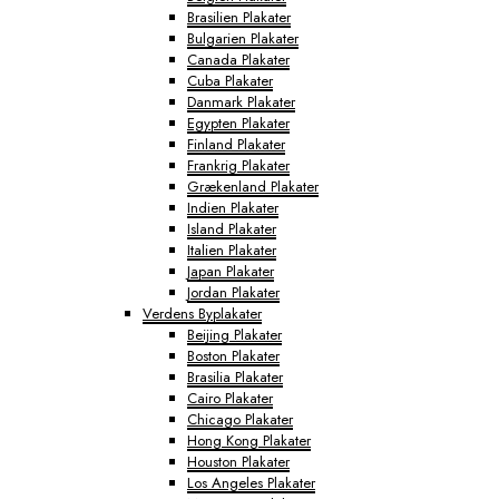
Brasilien Plakater
Bulgarien Plakater
Canada Plakater
Cuba Plakater
Danmark Plakater
Egypten Plakater
Finland Plakater
Frankrig Plakater
Grækenland Plakater
Indien Plakater
Island Plakater
Italien Plakater
Japan Plakater
Jordan Plakater
Verdens Byplakater
Beijing Plakater
Boston Plakater
Brasilia Plakater
Cairo Plakater
Chicago Plakater
Hong Kong Plakater
Houston Plakater
Los Angeles Plakater