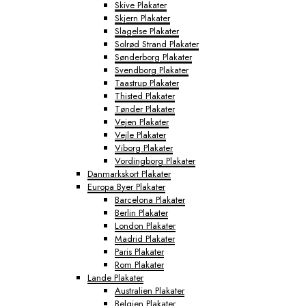
Skive Plakater
Skjern Plakater
Slagelse Plakater
Solrød Strand Plakater
Sønderborg Plakater
Svendborg Plakater
Taastrup Plakater
Thisted Plakater
Tønder Plakater
Vejen Plakater
Vejle Plakater
Viborg Plakater
Vordingborg Plakater
Danmarkskort Plakater
Europa Byer Plakater
Barcelona Plakater
Berlin Plakater
London Plakater
Madrid Plakater
Paris Plakater
Rom Plakater
Lande Plakater
Australien Plakater
Belgien Plakater