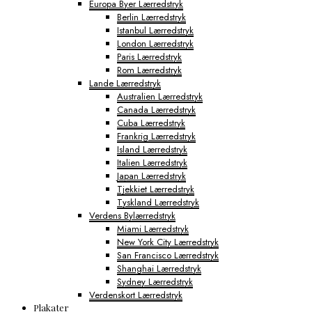
Europa Byer Lærredstryk
Berlin Lærredstryk
Istanbul Lærredstryk
London Lærredstryk
Paris Lærredstryk
Rom Lærredstryk
Lande Lærredstryk
Australien Lærredstryk
Canada Lærredstryk
Cuba Lærredstryk
Frankrig Lærredstryk
Island Lærredstryk
Italien Lærredstryk
Japan Lærredstryk
Tjekkiet Lærredstryk
Tyskland Lærredstryk
Verdens Bylærredstryk
Miami Lærredstryk
New York City Lærredstryk
San Francisco Lærredstryk
Shanghai Lærredstryk
Sydney Lærredstryk
Verdenskort Lærredstryk
Plakater