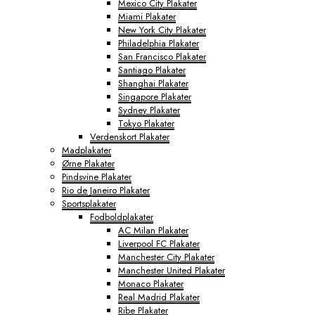
Mexico City Plakater
Miami Plakater
New York City Plakater
Philadelphia Plakater
San Francisco Plakater
Santiago Plakater
Shanghai Plakater
Singapore Plakater
Sydney Plakater
Tokyo Plakater
Verdenskort Plakater
Madplakater
Ørne Plakater
Pindsvine Plakater
Rio de Janeiro Plakater
Sportsplakater
Fodboldplakater
AC Milan Plakater
Liverpool FC Plakater
Manchester City Plakater
Manchester United Plakater
Monaco Plakater
Real Madrid Plakater
Ribe Plakater