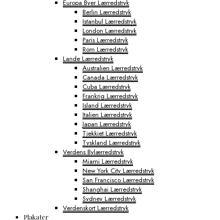
Europa Byer Lærredstryk
Berlin Lærredstryk
Istanbul Lærredstryk
London Lærredstryk
Paris Lærredstryk
Rom Lærredstryk
Lande Lærredstryk
Australien Lærredstryk
Canada Lærredstryk
Cuba Lærredstryk
Frankrig Lærredstryk
Island Lærredstryk
Italien Lærredstryk
Japan Lærredstryk
Tjekkiet Lærredstryk
Tyskland Lærredstryk
Verdens Bylærredstryk
Miami Lærredstryk
New York City Lærredstryk
San Francisco Lærredstryk
Shanghai Lærredstryk
Sydney Lærredstryk
Verdenskort Lærredstryk
Plakater