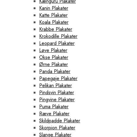
Kænguru Plakater
Kanin Plakater
Katte Plakater
Koala Plakater
Krabbe Plakater
Krokodille Plakater
Leopard Plakater
Løve Plakater
Okse Plakater
Ørne Plakater
Panda Plakater
Papegøje Plakater
Pelikan Plakater
Pindsvin Plakater
Pingvine Plakater
Puma Plakater
Ræve Plakater
Skildpadde Plakater
Skorpion Plakater
Slange Plakater