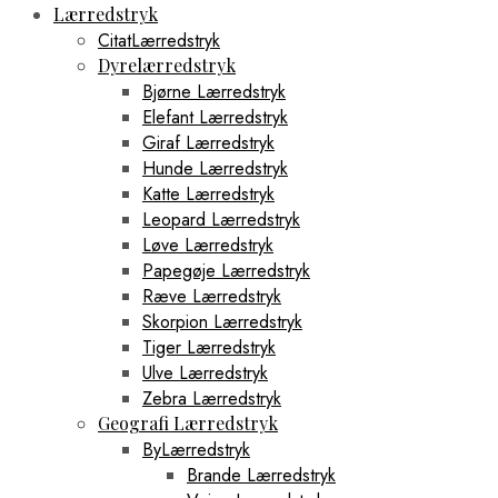
Lærredstryk
CitatLærredstryk
Dyrelærredstryk
Bjørne Lærredstryk
Elefant Lærredstryk
Giraf Lærredstryk
Hunde Lærredstryk
Katte Lærredstryk
Leopard Lærredstryk
Løve Lærredstryk
Papegøje Lærredstryk
Ræve Lærredstryk
Skorpion Lærredstryk
Tiger Lærredstryk
Ulve Lærredstryk
Zebra Lærredstryk
Geografi Lærredstryk
ByLærredstryk
Brande Lærredstryk