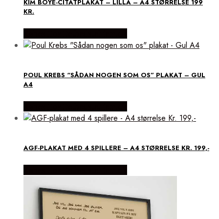
KIM BOYE-CITATPLAKAT – LILLA – A4 STØRRELSE 199
KR.
Købes Hos Detbedstehjem.dk
POUL KREBS “SÅDAN NOGEN SOM OS” PLAKAT – GUL
A4
Købes Hos Detbedstehjem.dk
AGF-PLAKAT MED 4 SPILLERE – A4 STØRRELSE KR. 199,-
Købes Hos Detbedstehjem.dk