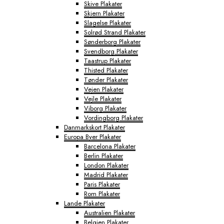
Skive Plakater
Skjern Plakater
Slagelse Plakater
Solrød Strand Plakater
Sønderborg Plakater
Svendborg Plakater
Taastrup Plakater
Thisted Plakater
Tønder Plakater
Vejen Plakater
Vejle Plakater
Viborg Plakater
Vordingborg Plakater
Danmarkskort Plakater
Europa Byer Plakater
Barcelona Plakater
Berlin Plakater
London Plakater
Madrid Plakater
Paris Plakater
Rom Plakater
Lande Plakater
Australien Plakater
Belgien Plakater