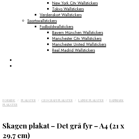
New York City Wallstickers
Tokyo Wallstickers
Verdenskort Wallstickers
Sportswallstickers
Fodboldwallstickers
Bayern München Wallstickers
Manchester City Wallstickers
Manchester United Wallstickers
Real Madrid Wallstickers
FORSIDE
/
PLAKATER
/
GEOGRAFI PLAKATER
/
LANDE PLAKATER
/
DANMARK
PLAKATER
Skagen plakat – Det grå fyr – A4 (21 x
29,7 cm)