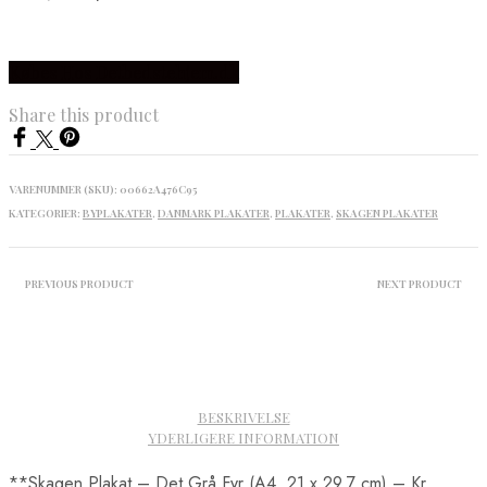
Købes Hos Detbedstehjem.dk
Share this product
VARENUMMER (SKU):
00662A476C95
KATEGORIER:
BYPLAKATER
,
DANMARK PLAKATER
,
PLAKATER
,
SKAGEN PLAKATER
PREVIOUS PRODUCT
NEXT PRODUCT
BESKRIVELSE
YDERLIGERE INFORMATION
**Skagen Plakat – Det Grå Fyr (A4, 21 x 29,7 cm) – Kr.