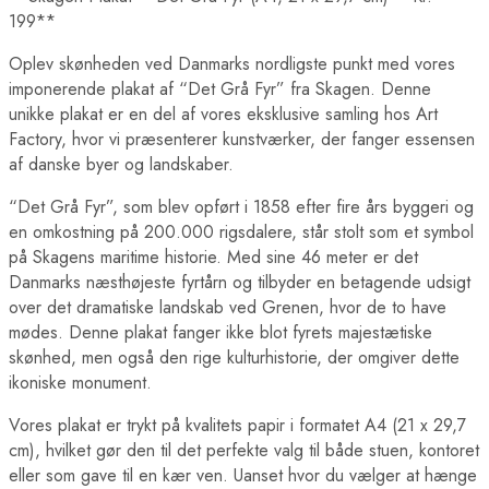
199**
Oplev skønheden ved Danmarks nordligste punkt med vores
imponerende plakat af “Det Grå Fyr” fra Skagen. Denne
unikke plakat er en del af vores eksklusive samling hos Art
Factory, hvor vi præsenterer kunstværker, der fanger essensen
af danske byer og landskaber.
“Det Grå Fyr”, som blev opført i 1858 efter fire års byggeri og
en omkostning på 200.000 rigsdalere, står stolt som et symbol
på Skagens maritime historie. Med sine 46 meter er det
Danmarks næsthøjeste fyrtårn og tilbyder en betagende udsigt
over det dramatiske landskab ved Grenen, hvor de to have
mødes. Denne plakat fanger ikke blot fyrets majestætiske
skønhed, men også den rige kulturhistorie, der omgiver dette
ikoniske monument.
Vores plakat er trykt på kvalitets papir i formatet A4 (21 x 29,7
cm), hvilket gør den til det perfekte valg til både stuen, kontoret
eller som gave til en kær ven. Uanset hvor du vælger at hænge