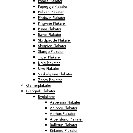
Panda Plakater
Papegøje Plakater
Pelikan Plakater
Pindsvin Plakater
Pingvine Plakater
Puma Plakater
Ræve Plakater
Skildpadde Plakater
Skorpion Plakater
Slange Plakater
Tiger Plakater
Ugle Plakater
Ulve Plakater
Vaskebjørne Plakater
Zebra Plakater
Gamerplakater
Geografi Plakater
Byplakater
Aabenraa Plakater
Aalborg Plakater
Aarhus Plakater
Albertslund Plakater
Ballerup Plakater
Birkerød Plakater