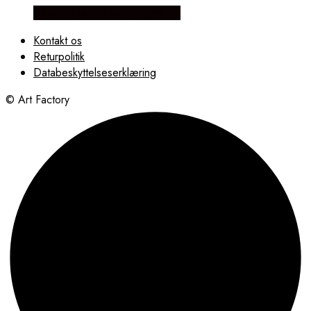
Købes Hos Detbedstehjem.dk
Kontakt os
Returpolitik
Databeskyttelseserklæring
© Art Factory