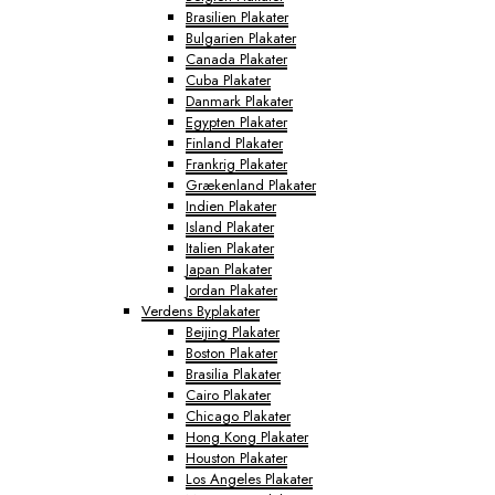
Brasilien Plakater
Bulgarien Plakater
Canada Plakater
Cuba Plakater
Danmark Plakater
Egypten Plakater
Finland Plakater
Frankrig Plakater
Grækenland Plakater
Indien Plakater
Island Plakater
Italien Plakater
Japan Plakater
Jordan Plakater
Verdens Byplakater
Beijing Plakater
Boston Plakater
Brasilia Plakater
Cairo Plakater
Chicago Plakater
Hong Kong Plakater
Houston Plakater
Los Angeles Plakater