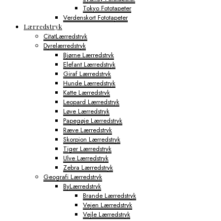
Tokyo Fototapeter
Verdenskort Fototapeter
Lærredstryk
CitatLærredstryk
Dyrelærredstryk
Bjørne Lærredstryk
Elefant Lærredstryk
Giraf Lærredstryk
Hunde Lærredstryk
Katte Lærredstryk
Leopard Lærredstryk
Løve Lærredstryk
Papegøje Lærredstryk
Ræve Lærredstryk
Skorpion Lærredstryk
Tiger Lærredstryk
Ulve Lærredstryk
Zebra Lærredstryk
Geografi Lærredstryk
ByLærredstryk
Brande Lærredstryk
Vejen Lærredstryk
Vejle Lærredstryk