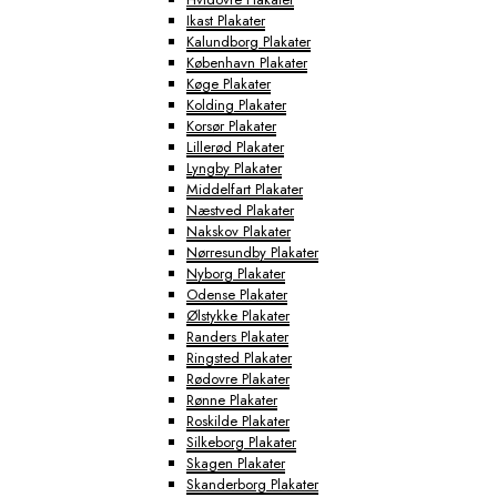
Ikast Plakater
Kalundborg Plakater
København Plakater
Køge Plakater
Kolding Plakater
Korsør Plakater
Lillerød Plakater
Lyngby Plakater
Middelfart Plakater
Næstved Plakater
Nakskov Plakater
Nørresundby Plakater
Nyborg Plakater
Odense Plakater
Ølstykke Plakater
Randers Plakater
Ringsted Plakater
Rødovre Plakater
Rønne Plakater
Roskilde Plakater
Silkeborg Plakater
Skagen Plakater
Skanderborg Plakater