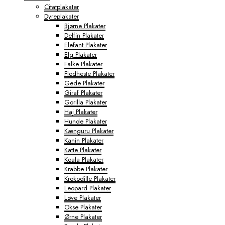
Citatplakater
Dyreplakater
Bjørne Plakater
Delfin Plakater
Elefant Plakater
Elg Plakater
Falke Plakater
Flodheste Plakater
Gede Plakater
Giraf Plakater
Gorilla Plakater
Haj Plakater
Hunde Plakater
Kænguru Plakater
Kanin Plakater
Katte Plakater
Koala Plakater
Krabbe Plakater
Krokodille Plakater
Leopard Plakater
Løve Plakater
Okse Plakater
Ørne Plakater