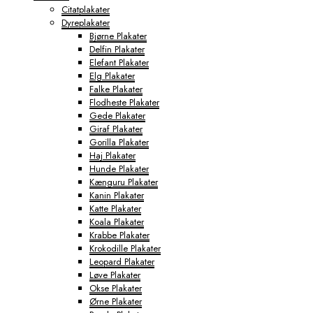
Citatplakater
Dyreplakater
Bjørne Plakater
Delfin Plakater
Elefant Plakater
Elg Plakater
Falke Plakater
Flodheste Plakater
Gede Plakater
Giraf Plakater
Gorilla Plakater
Haj Plakater
Hunde Plakater
Kænguru Plakater
Kanin Plakater
Katte Plakater
Koala Plakater
Krabbe Plakater
Krokodille Plakater
Leopard Plakater
Løve Plakater
Okse Plakater
Ørne Plakater