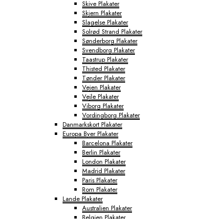
Skive Plakater
Skjern Plakater
Slagelse Plakater
Solrød Strand Plakater
Sønderborg Plakater
Svendborg Plakater
Taastrup Plakater
Thisted Plakater
Tønder Plakater
Vejen Plakater
Vejle Plakater
Viborg Plakater
Vordingborg Plakater
Danmarkskort Plakater
Europa Byer Plakater
Barcelona Plakater
Berlin Plakater
London Plakater
Madrid Plakater
Paris Plakater
Rom Plakater
Lande Plakater
Australien Plakater
Belgien Plakater