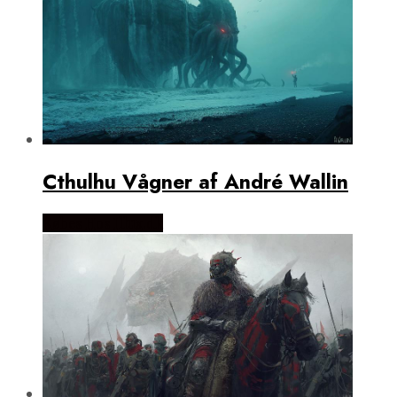
Cthulhu Vågner af André Wallin
Købes Hos Illux.dk