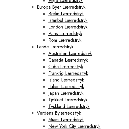
Vejle Lærredstryk
Europa Byer Lærredstryk
Berlin Lærredstryk
Istanbul Lærredstryk
London Lærredstryk
Paris Lærredstryk
Rom Lærredstryk
Lande Lærredstryk
Australien Lærredstryk
Canada Lærredstryk
Cuba Lærredstryk
Frankrig Lærredstryk
Island Lærredstryk
Italien Lærredstryk
Japan Lærredstryk
Tjekkiet Lærredstryk
Tyskland Lærredstryk
Verdens Bylærredstryk
Miami Lærredstryk
New York City Lærredstryk