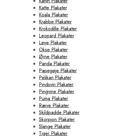
Kanin Plakater
Katte Plakater
Koala Plakater
Krabbe Plakater
Krokodille Plakater
Leopard Plakater
Løve Plakater
Okse Plakater
Ørne Plakater
Panda Plakater
Papegøje Plakater
Pelikan Plakater
Pindsvin Plakater
Pingvine Plakater
Puma Plakater
Ræve Plakater
Skildpadde Plakater
Skorpion Plakater
Slange Plakater
Tiger Plakater