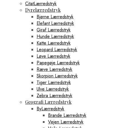
CitatLærredstryk
Dyrelærredstryk
Bjørne Lærredstryk
Elefant Lærredstryk
Giraf Lærredstryk
Hunde Lærredstryk
Katte Lærredstryk
Leopard Lærredstryk
Løve Lærredstryk
Papegøje Lærredstryk
Ræve Lærredstryk
Skorpion Lærredstryk
Tiger Lærredstryk
Ulve Lærredstryk
Zebra Lærredstryk
Geografi Lærredstryk
ByLærredstryk
Brande Lærredstryk
Vejen Lærredstryk