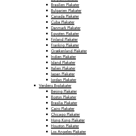
Brasilien Plakater
Bulgarien Plakater
Canada Plakater
Cuba Plakater
Danmark Plakater
Egypten Plakater
Finland Plakater
Frankrig Plakater
Grækenland Plakater
Indien Plakater
Island Plakater
Italien Plakater
Japan Plakater
Jordan Plakater
Verdens Byplakater
Beijing Plakater
Boston Plakater
Brasilia Plakater
Cairo Plakater
Chicago Plakater
Hong Kong Plakater
Houston Plakater
Los Angeles Plakater