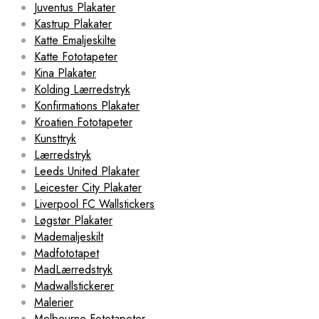
Juventus Plakater
Kastrup Plakater
Katte Emaljeskilte
Katte Fototapeter
Kina Plakater
Kolding Lærredstryk
Konfirmations Plakater
Kroatien Fototapeter
Kunsttryk
Lærredstryk
Leeds United Plakater
Leicester City Plakater
Liverpool FC Wallstickers
Løgstør Plakater
Mademaljeskilt
Madfototapet
MadLærredstryk
Madwallstickerer
Malerier
Melbourne Fototapeter