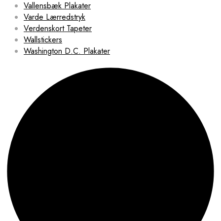
Vallensbæk Plakater
Varde Lærredstryk
Verdenskort Tapeter
Wallstickers
Washington D.C. Plakater