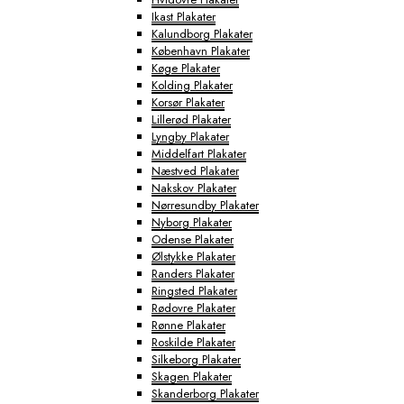
Ikast Plakater
Kalundborg Plakater
København Plakater
Køge Plakater
Kolding Plakater
Korsør Plakater
Lillerød Plakater
Lyngby Plakater
Middelfart Plakater
Næstved Plakater
Nakskov Plakater
Nørresundby Plakater
Nyborg Plakater
Odense Plakater
Ølstykke Plakater
Randers Plakater
Ringsted Plakater
Rødovre Plakater
Rønne Plakater
Roskilde Plakater
Silkeborg Plakater
Skagen Plakater
Skanderborg Plakater