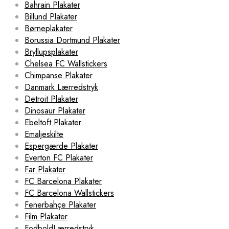
Bahrain Plakater
Billund Plakater
Børneplakater
Borussia Dortmund Plakater
Bryllupsplakater
Chelsea FC Wallstickers
Chimpanse Plakater
Danmark Lærredstryk
Detroit Plakater
Dinosaur Plakater
Ebeltoft Plakater
Emaljeskilte
Espergærde Plakater
Everton FC Plakater
Far Plakater
FC Barcelona Plakater
FC Barcelona Wallstickers
Fenerbahçe Plakater
Film Plakater
FodboldLærredstryk