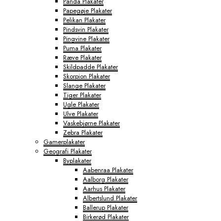
Panda Plakater
Papegøje Plakater
Pelikan Plakater
Pindsvin Plakater
Pingvine Plakater
Puma Plakater
Ræve Plakater
Skildpadde Plakater
Skorpion Plakater
Slange Plakater
Tiger Plakater
Ugle Plakater
Ulve Plakater
Vaskebjørne Plakater
Zebra Plakater
Gamerplakater
Geografi Plakater
Byplakater
Aabenraa Plakater
Aalborg Plakater
Aarhus Plakater
Albertslund Plakater
Ballerup Plakater
Birkerød Plakater