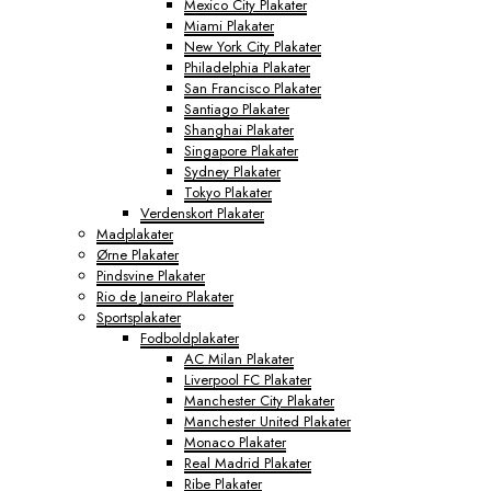
Mexico City Plakater
Miami Plakater
New York City Plakater
Philadelphia Plakater
San Francisco Plakater
Santiago Plakater
Shanghai Plakater
Singapore Plakater
Sydney Plakater
Tokyo Plakater
Verdenskort Plakater
Madplakater
Ørne Plakater
Pindsvine Plakater
Rio de Janeiro Plakater
Sportsplakater
Fodboldplakater
AC Milan Plakater
Liverpool FC Plakater
Manchester City Plakater
Manchester United Plakater
Monaco Plakater
Real Madrid Plakater
Ribe Plakater