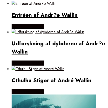
popularitet
Entréen af Andr?e Wallin
Købes Hos Illux.dk
Udforskning af dybderne af Andr?e
Wallin
Købes Hos Illux.dk
Cthulhu Stiger af André Wallin
Købes Hos Illux.dk