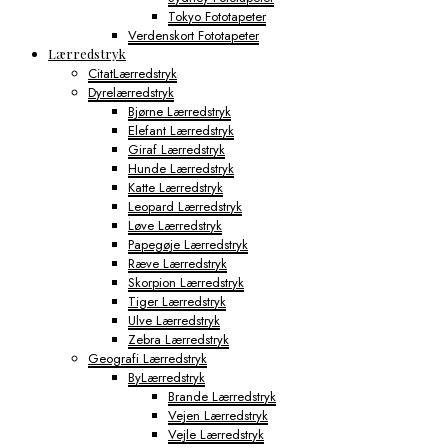
Tokyo Fototapeter
Verdenskort Fototapeter
Lærredstryk
CitatLærredstryk
Dyrelærredstryk
Bjørne Lærredstryk
Elefant Lærredstryk
Giraf Lærredstryk
Hunde Lærredstryk
Katte Lærredstryk
Leopard Lærredstryk
Løve Lærredstryk
Papegøje Lærredstryk
Ræve Lærredstryk
Skorpion Lærredstryk
Tiger Lærredstryk
Ulve Lærredstryk
Zebra Lærredstryk
Geografi Lærredstryk
ByLærredstryk
Brande Lærredstryk
Vejen Lærredstryk
Vejle Lærredstryk