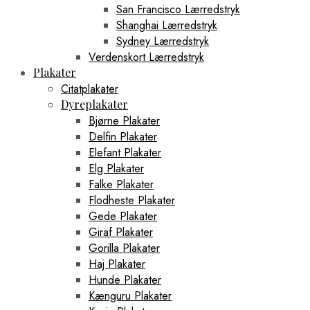
San Francisco Lærredstryk
Shanghai Lærredstryk
Sydney Lærredstryk
Verdenskort Lærredstryk
Plakater
Citatplakater
Dyreplakater
Bjørne Plakater
Delfin Plakater
Elefant Plakater
Elg Plakater
Falke Plakater
Flodheste Plakater
Gede Plakater
Giraf Plakater
Gorilla Plakater
Haj Plakater
Hunde Plakater
Kænguru Plakater