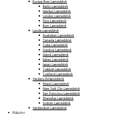
Europa Byer Lærredstryk
Berlin Lærredstryk
Istanbul Lærredstryk
London Lærredstryk
Paris Lærredstryk
Rom Lærredstryk
Lande Lærredstryk
Australien Lærredstryk
Canada Lærredstryk
Cuba Lærredstryk
Frankrig Lærredstryk
Island Lærredstryk
Italien Lærredstryk
Japan Lærredstryk
Tjekkiet Lærredstryk
Tyskland Lærredstryk
Verdens Bylærredstryk
Miami Lærredstryk
New York City Lærredstryk
San Francisco Lærredstryk
Shanghai Lærredstryk
Sydney Lærredstryk
Verdenskort Lærredstryk
Plakater