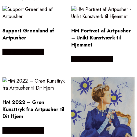
efter
popularitet
Support Greenland af
HM Portræt af Artpusher
Artpusher
– Unikt Kunstværk til
Hjemmet
Købes Hos Illux.dk
Købes Hos Illux.dk
HM 2022 – Grøn
Kunsttryk fra Artpusher til
Dit Hjem
Købes Hos Illux.dk