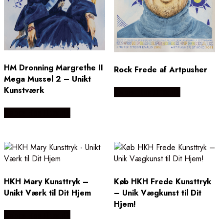
HM Dronning Margrethe II
Rock Frede af Artpusher
Mega Mussel 2 – Unikt
Kunstværk
Købes Hos Illux.dk
Købes Hos Illux.dk
HKH Mary Kunsttryk –
Køb HKH Frede Kunsttryk
Unikt Værk til Dit Hjem
– Unik Vægkunst til Dit
Hjem!
Købes Hos Illux.dk