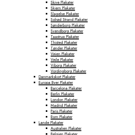
Skive Plakater
Skjern Plakater
Slagelse Plakater
Solrød Strand Plakater
Sønderborg Plakater
Svendborg Plakater
Taastrup Plakater
Thisted Plakater
Tønder Plakater
Vejen Plakater
Vejle Plakater
Viborg Plakater
Vordingborg Plakater
Danmarkskort Plakater
Europa Byer Plakater
Barcelona Plakater
Berlin Plakater
London Plakater
Madrid Plakater
Paris Plakater
Rom Plakater
Lande Plakater
Australien Plakater
Belgien Plakater