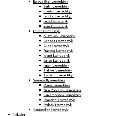
Europa Byer Lærredstryk
Berlin Lærredstryk
Istanbul Lærredstryk
London Lærredstryk
Paris Lærredstryk
Rom Lærredstryk
Lande Lærredstryk
Australien Lærredstryk
Canada Lærredstryk
Cuba Lærredstryk
Frankrig Lærredstryk
Island Lærredstryk
Italien Lærredstryk
Japan Lærredstryk
Tjekkiet Lærredstryk
Tyskland Lærredstryk
Verdens Bylærredstryk
Miami Lærredstryk
New York City Lærredstryk
San Francisco Lærredstryk
Shanghai Lærredstryk
Sydney Lærredstryk
Verdenskort Lærredstryk
Plakater