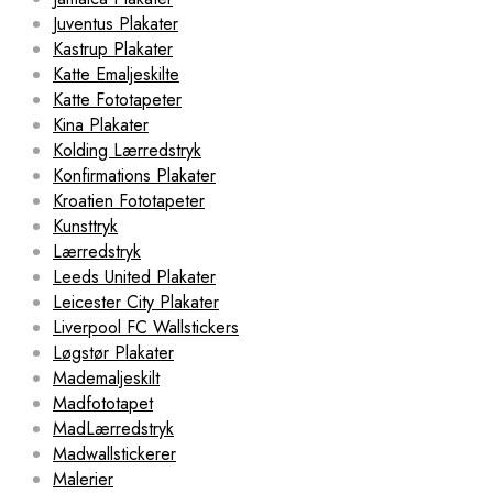
Juventus Plakater
Kastrup Plakater
Katte Emaljeskilte
Katte Fototapeter
Kina Plakater
Kolding Lærredstryk
Konfirmations Plakater
Kroatien Fototapeter
Kunsttryk
Lærredstryk
Leeds United Plakater
Leicester City Plakater
Liverpool FC Wallstickers
Løgstør Plakater
Mademaljeskilt
Madfototapet
MadLærredstryk
Madwallstickerer
Malerier