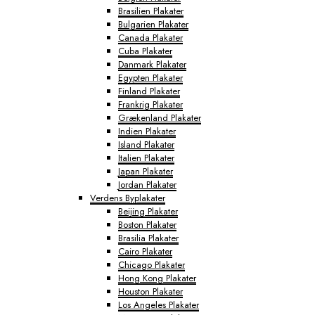
Brasilien Plakater
Bulgarien Plakater
Canada Plakater
Cuba Plakater
Danmark Plakater
Egypten Plakater
Finland Plakater
Frankrig Plakater
Grækenland Plakater
Indien Plakater
Island Plakater
Italien Plakater
Japan Plakater
Jordan Plakater
Verdens Byplakater
Beijing Plakater
Boston Plakater
Brasilia Plakater
Cairo Plakater
Chicago Plakater
Hong Kong Plakater
Houston Plakater
Los Angeles Plakater