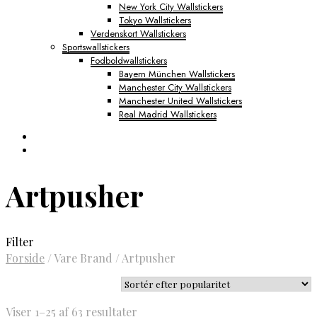
New York City Wallstickers
Tokyo Wallstickers
Verdenskort Wallstickers
Sportswallstickers
Fodboldwallstickers
Bayern München Wallstickers
Manchester City Wallstickers
Manchester United Wallstickers
Real Madrid Wallstickers
Artpusher
Filter
Forside
/
Vare Brand
/
Artpusher
Sorteret
Viser 1–25 af 63 resultater