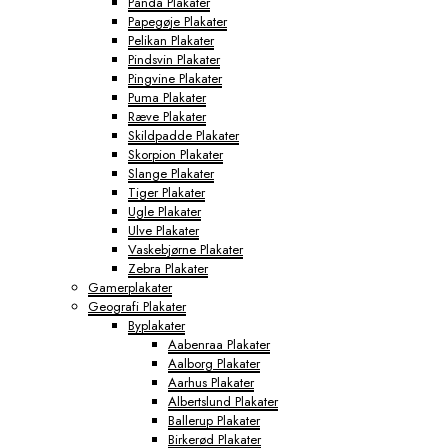
Panda Plakater
Papegøje Plakater
Pelikan Plakater
Pindsvin Plakater
Pingvine Plakater
Puma Plakater
Ræve Plakater
Skildpadde Plakater
Skorpion Plakater
Slange Plakater
Tiger Plakater
Ugle Plakater
Ulve Plakater
Vaskebjørne Plakater
Zebra Plakater
Gamerplakater
Geografi Plakater
Byplakater
Aabenraa Plakater
Aalborg Plakater
Aarhus Plakater
Albertslund Plakater
Ballerup Plakater
Birkerød Plakater