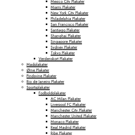
Mexico City Plakater
Miami Plakater
New York City Plakater
Philadelphia Plakater
San Francisco Plakater
Santiago Plakater
Shanghai Plakater
Singapore Plakater
Sydney Plakater
Tokyo Plakater
Verdenskort Plakater
Madplakater
Ørne Plakater
Pindsvine Plakater
Rio de Janeiro Plakater
Sportsplakater
Fodboldplakater
AC Milan Plakater
Liverpool FC Plakater
Manchester City Plakater
Manchester United Plakater
Monaco Plakater
Real Madrid Plakater
Ribe Plakater