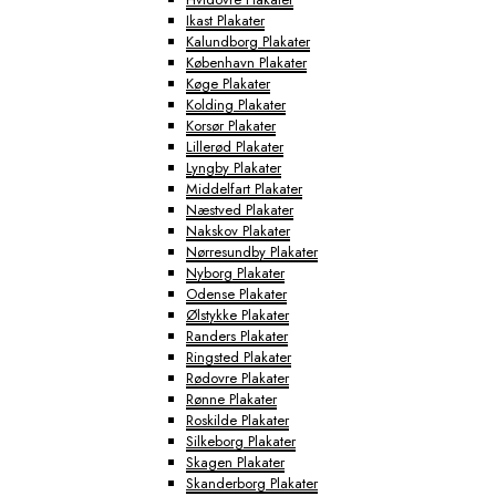
Ikast Plakater
Kalundborg Plakater
København Plakater
Køge Plakater
Kolding Plakater
Korsør Plakater
Lillerød Plakater
Lyngby Plakater
Middelfart Plakater
Næstved Plakater
Nakskov Plakater
Nørresundby Plakater
Nyborg Plakater
Odense Plakater
Ølstykke Plakater
Randers Plakater
Ringsted Plakater
Rødovre Plakater
Rønne Plakater
Roskilde Plakater
Silkeborg Plakater
Skagen Plakater
Skanderborg Plakater