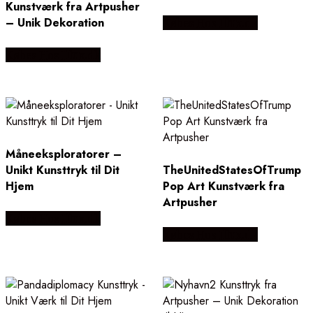
Kunstværk fra Artpusher
– Unik Dekoration
Købes Hos Illux.dk
Købes Hos Illux.dk
Måneeksploratorer –
Unikt Kunsttryk til Dit
TheUnitedStatesOfTrump
Hjem
Pop Art Kunstværk fra
Artpusher
Købes Hos Illux.dk
Købes Hos Illux.dk