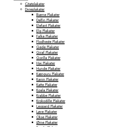
Citatplakater
Dyreplakater
Bjørne Plakater
Delfin Plakater
Elefant Plakater
Elg Plakater
Falke Plakater
Flodheste Plakater
Gede Plakater
Giraf Plakater
Gorilla Plakater
Haj Plakater
Hunde Plakater
Kænguru Plakater
Kanin Plakater
Katte Plakater
Koala Plakater
Krabbe Plakater
Krokodille Plakater
Leopard Plakater
Løve Plakater
Okse Plakater
Ørne Plakater