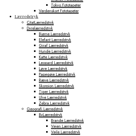
Tokyo Fototapeter
Verdenskort Fototapeter
Lærredstryk
CitatLærredstryk
Dyrelærredstryk
Bjørne Lærredstryk
Elefant Lærredstryk
Giraf Lærredstryk
Hunde Lærredstryk
Katte Lærredstryk
Leopard Lærredstryk
Løve Lærredstryk
Papegøje Lærredstryk
Ræve Lærredstryk
Skorpion Lærredstryk
Tiger Lærredstryk
Ulve Lærredstryk
Zebra Lærredstryk
Geografi Lærredstryk
ByLærredstryk
Brande Lærredstryk
Vejen Lærredstryk
Vejle Lærredstryk