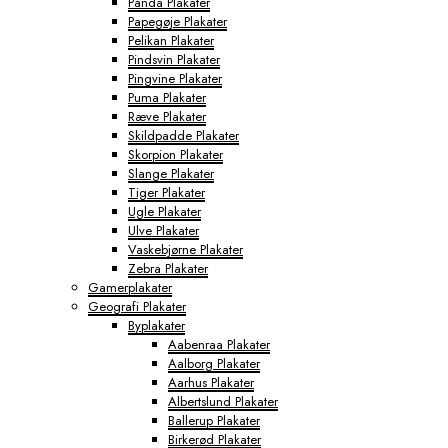
Panda Plakater
Papegøje Plakater
Pelikan Plakater
Pindsvin Plakater
Pingvine Plakater
Puma Plakater
Ræve Plakater
Skildpadde Plakater
Skorpion Plakater
Slange Plakater
Tiger Plakater
Ugle Plakater
Ulve Plakater
Vaskebjørne Plakater
Zebra Plakater
Gamerplakater
Geografi Plakater
Byplakater
Aabenraa Plakater
Aalborg Plakater
Aarhus Plakater
Albertslund Plakater
Ballerup Plakater
Birkerød Plakater