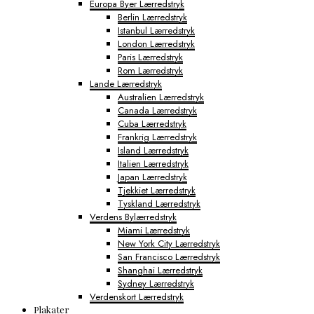
Europa Byer Lærredstryk
Berlin Lærredstryk
Istanbul Lærredstryk
London Lærredstryk
Paris Lærredstryk
Rom Lærredstryk
Lande Lærredstryk
Australien Lærredstryk
Canada Lærredstryk
Cuba Lærredstryk
Frankrig Lærredstryk
Island Lærredstryk
Italien Lærredstryk
Japan Lærredstryk
Tjekkiet Lærredstryk
Tyskland Lærredstryk
Verdens Bylærredstryk
Miami Lærredstryk
New York City Lærredstryk
San Francisco Lærredstryk
Shanghai Lærredstryk
Sydney Lærredstryk
Verdenskort Lærredstryk
Plakater