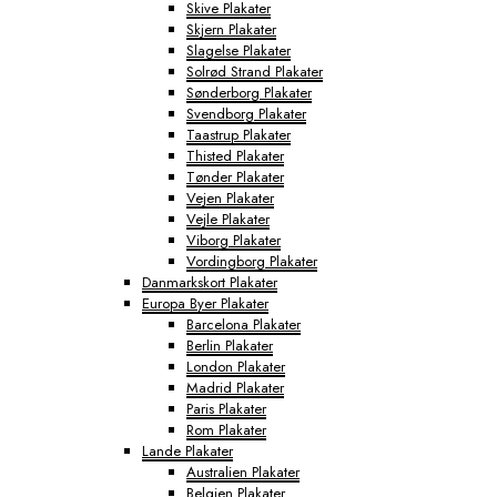
Skive Plakater
Skjern Plakater
Slagelse Plakater
Solrød Strand Plakater
Sønderborg Plakater
Svendborg Plakater
Taastrup Plakater
Thisted Plakater
Tønder Plakater
Vejen Plakater
Vejle Plakater
Viborg Plakater
Vordingborg Plakater
Danmarkskort Plakater
Europa Byer Plakater
Barcelona Plakater
Berlin Plakater
London Plakater
Madrid Plakater
Paris Plakater
Rom Plakater
Lande Plakater
Australien Plakater
Belgien Plakater