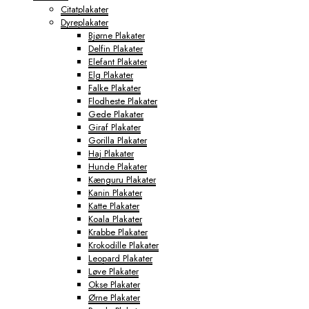
Citatplakater
Dyreplakater
Bjørne Plakater
Delfin Plakater
Elefant Plakater
Elg Plakater
Falke Plakater
Flodheste Plakater
Gede Plakater
Giraf Plakater
Gorilla Plakater
Haj Plakater
Hunde Plakater
Kænguru Plakater
Kanin Plakater
Katte Plakater
Koala Plakater
Krabbe Plakater
Krokodille Plakater
Leopard Plakater
Løve Plakater
Okse Plakater
Ørne Plakater