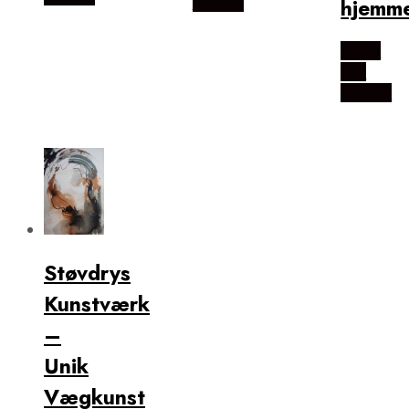
hjemm
Illux.dk
Købes
Hos
Illux.dk
Støvdrys
Kunstværk
–
Unik
Vægkunst