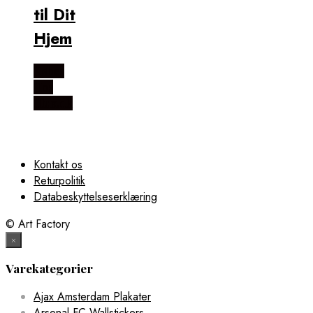
til Dit
Hjem
Købes
Hos
Illux.dk
Kontakt os
Returpolitik
Databeskyttelseserklæring
© Art Factory
×
Varekategorier
Ajax Amsterdam Plakater
Arsenal FC Wallstickers