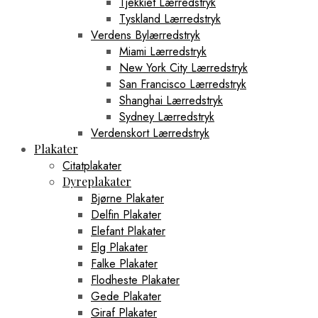
Tjekkiet Lærredstryk
Tyskland Lærredstryk
Verdens Bylærredstryk
Miami Lærredstryk
New York City Lærredstryk
San Francisco Lærredstryk
Shanghai Lærredstryk
Sydney Lærredstryk
Verdenskort Lærredstryk
Plakater
Citatplakater
Dyreplakater
Bjørne Plakater
Delfin Plakater
Elefant Plakater
Elg Plakater
Falke Plakater
Flodheste Plakater
Gede Plakater
Giraf Plakater