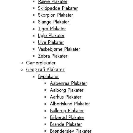
Ræve Plakater
Skildpadde Plakater
Skorpion Plakater
Slange Plakater
Tiger Plakater
Ugle Plakater
Ulve Plakater
Vaskebjørne Plakater
Zebra Plakater
Gamerplakater
Geografi Plakater
Byplakater
Aabenraa Plakater
Aalborg Plakater
Aarhus Plakater
Albertslund Plakater
Ballerup Plakater
Birkerød Plakater
Brande Plakater
Brønderslev Plakater