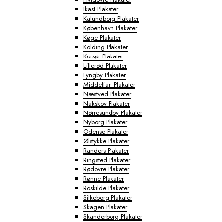
Ikast Plakater
Kalundborg Plakater
København Plakater
Køge Plakater
Kolding Plakater
Korsør Plakater
Lillerød Plakater
Lyngby Plakater
Middelfart Plakater
Næstved Plakater
Nakskov Plakater
Nørresundby Plakater
Nyborg Plakater
Odense Plakater
Ølstykke Plakater
Randers Plakater
Ringsted Plakater
Rødovre Plakater
Rønne Plakater
Roskilde Plakater
Silkeborg Plakater
Skagen Plakater
Skanderborg Plakater