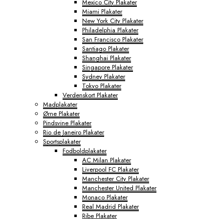
Mexico City Plakater
Miami Plakater
New York City Plakater
Philadelphia Plakater
San Francisco Plakater
Santiago Plakater
Shanghai Plakater
Singapore Plakater
Sydney Plakater
Tokyo Plakater
Verdenskort Plakater
Madplakater
Ørne Plakater
Pindsvine Plakater
Rio de Janeiro Plakater
Sportsplakater
Fodboldplakater
AC Milan Plakater
Liverpool FC Plakater
Manchester City Plakater
Manchester United Plakater
Monaco Plakater
Real Madrid Plakater
Ribe Plakater