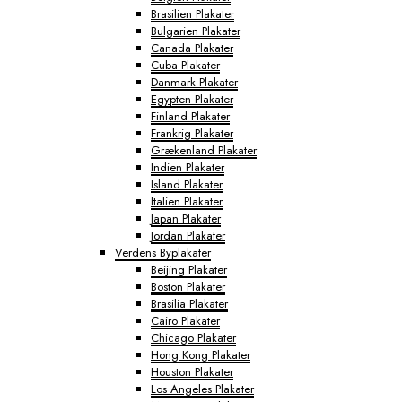
Brasilien Plakater
Bulgarien Plakater
Canada Plakater
Cuba Plakater
Danmark Plakater
Egypten Plakater
Finland Plakater
Frankrig Plakater
Grækenland Plakater
Indien Plakater
Island Plakater
Italien Plakater
Japan Plakater
Jordan Plakater
Verdens Byplakater
Beijing Plakater
Boston Plakater
Brasilia Plakater
Cairo Plakater
Chicago Plakater
Hong Kong Plakater
Houston Plakater
Los Angeles Plakater