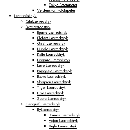
Tokyo Fototapeter
Verdenskort Fototapeter
Lærredstryk
CitatLærredstryk
Dyrelærredstryk
Bjørne Lærredstryk
Elefant Lærredstryk
Giraf Lærredstryk
Hunde Lærredstryk
Katte Lærredstryk
Leopard Lærredstryk
Løve Lærredstryk
Papegøje Lærredstryk
Ræve Lærredstryk
Skorpion Lærredstryk
Tiger Lærredstryk
Ulve Lærredstryk
Zebra Lærredstryk
Geografi Lærredstryk
ByLærredstryk
Brande Lærredstryk
Vejen Lærredstryk
Vejle Lærredstryk