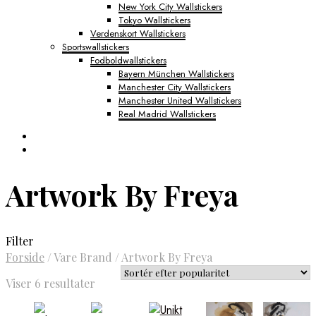
New York City Wallstickers
Tokyo Wallstickers
Verdenskort Wallstickers
Sportswallstickers
Fodboldwallstickers
Bayern München Wallstickers
Manchester City Wallstickers
Manchester United Wallstickers
Real Madrid Wallstickers
Artwork By Freya
Filter
Forside
/
Vare Brand
/
Artwork By Freya
Sorteret
Viser 6 resultater
efter
popularitet