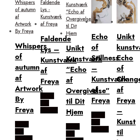
Echo
Unikt
Faldende
Whispers
of
kunstv
Unikt
Lys –
of
Stillness
Echo
Kunstværk
Kunstværk
autumn
–
of
“Echo
af
af
Kunstværk
Chang
af
Freya
Artwork
af
af
Overgivelse”
Købes
By
Freya
Freya
til Dit
Hos
Freya
–
Hjem
Illux.dk
Købes
Kunst
Hos
Købes
Købes
Illux.dk
til
Hos
Hos
Illux.dk