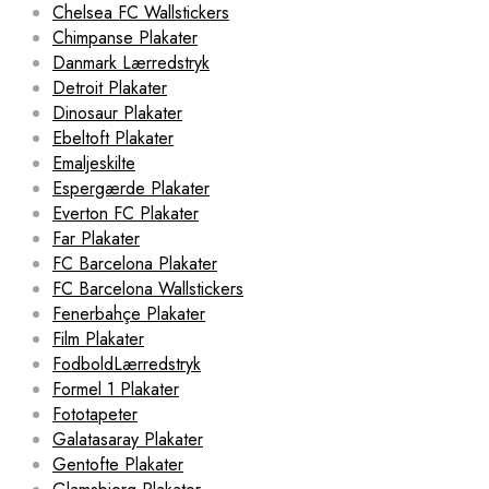
Chelsea FC Wallstickers
Chimpanse Plakater
Danmark Lærredstryk
Detroit Plakater
Dinosaur Plakater
Ebeltoft Plakater
Emaljeskilte
Espergærde Plakater
Everton FC Plakater
Far Plakater
FC Barcelona Plakater
FC Barcelona Wallstickers
Fenerbahçe Plakater
Film Plakater
FodboldLærredstryk
Formel 1 Plakater
Fototapeter
Galatasaray Plakater
Gentofte Plakater