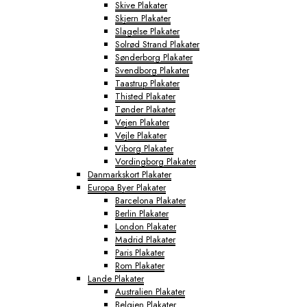
Skive Plakater
Skjern Plakater
Slagelse Plakater
Solrød Strand Plakater
Sønderborg Plakater
Svendborg Plakater
Taastrup Plakater
Thisted Plakater
Tønder Plakater
Vejen Plakater
Vejle Plakater
Viborg Plakater
Vordingborg Plakater
Danmarkskort Plakater
Europa Byer Plakater
Barcelona Plakater
Berlin Plakater
London Plakater
Madrid Plakater
Paris Plakater
Rom Plakater
Lande Plakater
Australien Plakater
Belgien Plakater