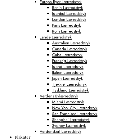
Europa Byer Lærredstryk
Berlin Lærredstryk
Istanbul Lærredstryk
London Lærredstryk
Paris Lærredstryk
Rom Lærredstryk
Lande Lærredstryk
Australien Lærredstryk
Canada Lærredstryk
Cuba Lærredstryk
Frankrig Lærredstryk
Island Lærredstryk
Italien Lærredstryk
Japan Lærredstryk
Tjekkiet Lærredstryk
Tyskland Lærredstryk
Verdens Bylærredstryk
Miami Lærredstryk
New York City Lærredstryk
San Francisco Lærredstryk
Shanghai Lærredstryk
Sydney Lærredstryk
Verdenskort Lærredstryk
Plakater