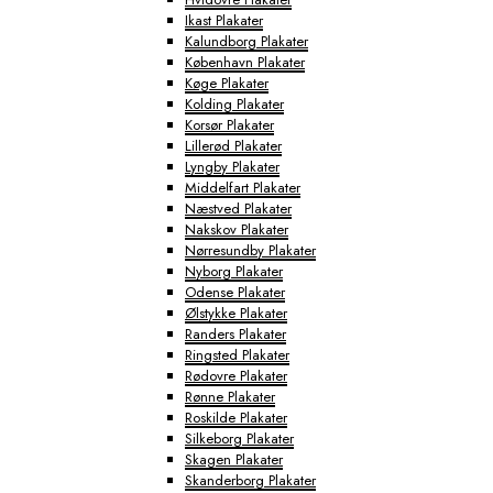
Ikast Plakater
Kalundborg Plakater
København Plakater
Køge Plakater
Kolding Plakater
Korsør Plakater
Lillerød Plakater
Lyngby Plakater
Middelfart Plakater
Næstved Plakater
Nakskov Plakater
Nørresundby Plakater
Nyborg Plakater
Odense Plakater
Ølstykke Plakater
Randers Plakater
Ringsted Plakater
Rødovre Plakater
Rønne Plakater
Roskilde Plakater
Silkeborg Plakater
Skagen Plakater
Skanderborg Plakater