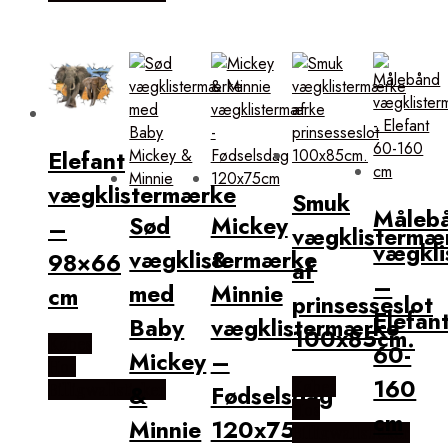
Elefant
vægklistermærke
Smuk
Måleb
Sød
Mickey
–
vægklistermæ
vægkl
vægklistermærke
&
98×66
af
–
med
Minnie
cm
prinsesseslot
Elefan
Baby
vægklistermærke
100x85cm.
Købes
60-
Mickey
–
Hos
160
Købes
Billigwallsticker
&
Fødselsdag
Hos
cm
Minnie
120x75cm
Billigwallsticker