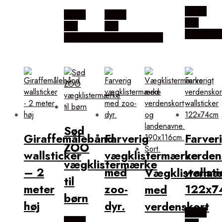
Købes
Købes
Købes
Hos
Hos
Hos
Billigwall
Billigwallsticker
Billigwallsticker
Sød
Giraffemålebånd
Farverig
Farver
ZOO
wallsticker
vægklistermærke
verden
vægklistermærke
– 2
med
wallsti
Vægklistermæ
til
meter
zoo-
122x7
med
børn
høj
dyr.
verdenskort
Købes
Købes