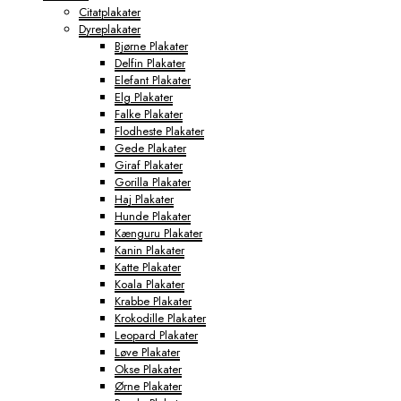
Citatplakater
Dyreplakater
Bjørne Plakater
Delfin Plakater
Elefant Plakater
Elg Plakater
Falke Plakater
Flodheste Plakater
Gede Plakater
Giraf Plakater
Gorilla Plakater
Haj Plakater
Hunde Plakater
Kænguru Plakater
Kanin Plakater
Katte Plakater
Koala Plakater
Krabbe Plakater
Krokodille Plakater
Leopard Plakater
Løve Plakater
Okse Plakater
Ørne Plakater