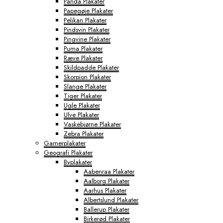
Panda Plakater
Papegøje Plakater
Pelikan Plakater
Pindsvin Plakater
Pingvine Plakater
Puma Plakater
Ræve Plakater
Skildpadde Plakater
Skorpion Plakater
Slange Plakater
Tiger Plakater
Ugle Plakater
Ulve Plakater
Vaskebjørne Plakater
Zebra Plakater
Gamerplakater
Geografi Plakater
Byplakater
Aabenraa Plakater
Aalborg Plakater
Aarhus Plakater
Albertslund Plakater
Ballerup Plakater
Birkerød Plakater