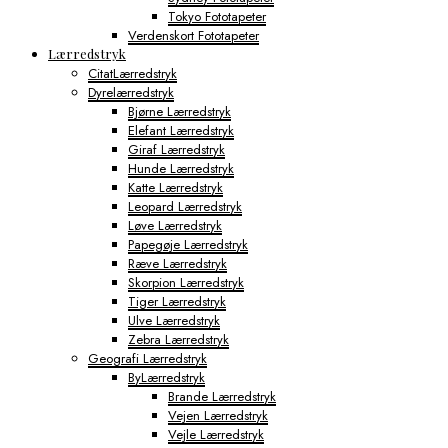
Tokyo Fototapeter
Verdenskort Fototapeter
Lærredstryk
CitatLærredstryk
Dyrelærredstryk
Bjørne Lærredstryk
Elefant Lærredstryk
Giraf Lærredstryk
Hunde Lærredstryk
Katte Lærredstryk
Leopard Lærredstryk
Løve Lærredstryk
Papegøje Lærredstryk
Ræve Lærredstryk
Skorpion Lærredstryk
Tiger Lærredstryk
Ulve Lærredstryk
Zebra Lærredstryk
Geografi Lærredstryk
ByLærredstryk
Brande Lærredstryk
Vejen Lærredstryk
Vejle Lærredstryk