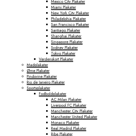
Mexico City Plakater
Miami Plakater
New York City Plakater
Philadelphia Plakater
San Francisco Plakater
Santiago Plakater
Shanghai Plakater
Singapore Plakater
Sydney Plakater
Tokyo Plakater
Verdenskort Plakater
Madplakater
Ørne Plakater
Pindsvine Plakater
Rio de Janeiro Plakater
Sportsplakater
Fodboldplakater
AC Milan Plakater
Liverpool FC Plakater
Manchester City Plakater
Manchester United Plakater
Monaco Plakater
Real Madrid Plakater
Ribe Plakater