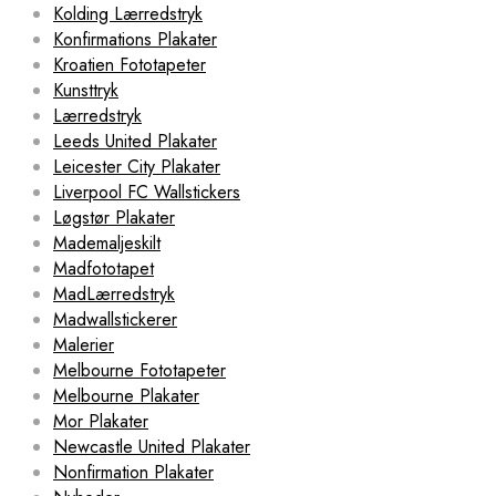
Kolding Lærredstryk
Konfirmations Plakater
Kroatien Fototapeter
Kunsttryk
Lærredstryk
Leeds United Plakater
Leicester City Plakater
Liverpool FC Wallstickers
Løgstør Plakater
Mademaljeskilt
Madfototapet
MadLærredstryk
Madwallstickerer
Malerier
Melbourne Fototapeter
Melbourne Plakater
Mor Plakater
Newcastle United Plakater
Nonfirmation Plakater