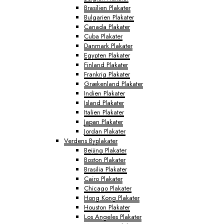
Brasilien Plakater
Bulgarien Plakater
Canada Plakater
Cuba Plakater
Danmark Plakater
Egypten Plakater
Finland Plakater
Frankrig Plakater
Grækenland Plakater
Indien Plakater
Island Plakater
Italien Plakater
Japan Plakater
Jordan Plakater
Verdens Byplakater
Beijing Plakater
Boston Plakater
Brasilia Plakater
Cairo Plakater
Chicago Plakater
Hong Kong Plakater
Houston Plakater
Los Angeles Plakater