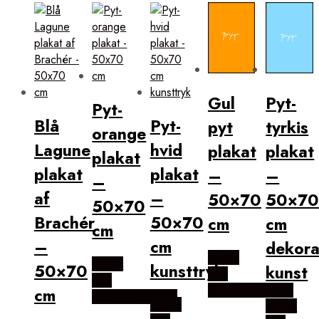
popularitet
Gul
Pyt-
Pyt-
Blå
Pyt-
pyt
tyrkis
orange
Lagune
hvid
plakat
plakat
plakat
plakat
plakat
–
–
–
af
–
50×70
50×7
50×70
Brachér
50×70
cm
cm
cm
–
cm
dekora
Købes
Købes
50×70
kunsttryk
kunst
Hos
Hos
SimplyPoster.dk
cm
SimplyPoster.dk
Købes
Købes