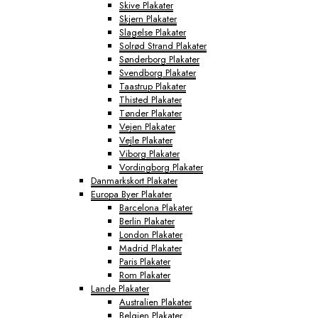
Skive Plakater
Skjern Plakater
Slagelse Plakater
Solrød Strand Plakater
Sønderborg Plakater
Svendborg Plakater
Taastrup Plakater
Thisted Plakater
Tønder Plakater
Vejen Plakater
Vejle Plakater
Viborg Plakater
Vordingborg Plakater
Danmarkskort Plakater
Europa Byer Plakater
Barcelona Plakater
Berlin Plakater
London Plakater
Madrid Plakater
Paris Plakater
Rom Plakater
Lande Plakater
Australien Plakater
Belgien Plakater