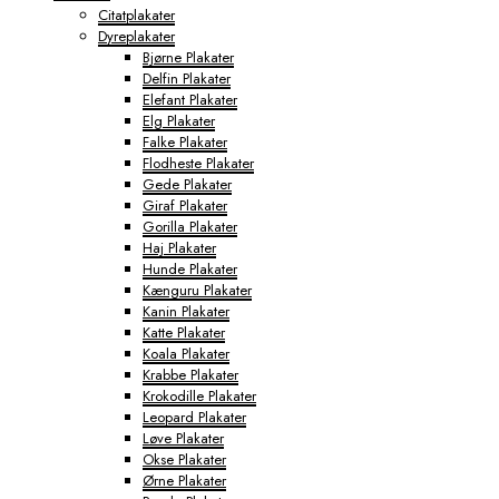
Citatplakater
Dyreplakater
Bjørne Plakater
Delfin Plakater
Elefant Plakater
Elg Plakater
Falke Plakater
Flodheste Plakater
Gede Plakater
Giraf Plakater
Gorilla Plakater
Haj Plakater
Hunde Plakater
Kænguru Plakater
Kanin Plakater
Katte Plakater
Koala Plakater
Krabbe Plakater
Krokodille Plakater
Leopard Plakater
Løve Plakater
Okse Plakater
Ørne Plakater