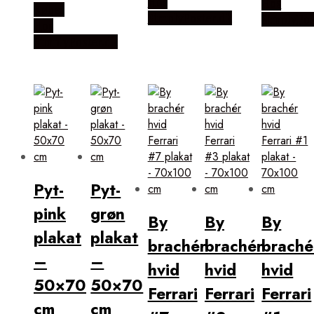
Hos
Hos
Købes
SimplyPoster.dk
SimplyPos
Hos
SimplyPoster.dk
Pyt-
Pyt-
pink
grøn
By
By
By
plakat
plakat
brachér
brachér
braché
–
–
hvid
hvid
hvid
50×70
50×70
Ferrari
Ferrari
Ferrari
cm
cm