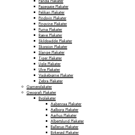
Panda Plakater
Papegøje Plakater
Pelikan Plakater
Pindsvin Plakater
Pingvine Plakater
Puma Plakater
Ræve Plakater
Skildpadde Plakater
Skorpion Plakater
Slange Plakater
Tiger Plakater
Ugle Plakater
Ulve Plakater
Vaskebjørne Plakater
Zebra Plakater
Gamerplakater
Geografi Plakater
Byplakater
Aabenraa Plakater
Aalborg Plakater
Aarhus Plakater
Albertslund Plakater
Ballerup Plakater
Birkerød Plakater