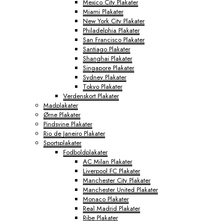
Mexico City Plakater
Miami Plakater
New York City Plakater
Philadelphia Plakater
San Francisco Plakater
Santiago Plakater
Shanghai Plakater
Singapore Plakater
Sydney Plakater
Tokyo Plakater
Verdenskort Plakater
Madplakater
Ørne Plakater
Pindsvine Plakater
Rio de Janeiro Plakater
Sportsplakater
Fodboldplakater
AC Milan Plakater
Liverpool FC Plakater
Manchester City Plakater
Manchester United Plakater
Monaco Plakater
Real Madrid Plakater
Ribe Plakater