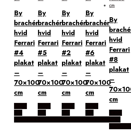
By
By
By
By
By
brachér
brachér
brachér
brachér
braché
hvid
hvid
hvid
hvid
hvid
Ferrari
Ferrari
Ferrari
Ferrari
Ferrari
#4
#5
#2
#6
#8
plakat
plakat
plakat
plakat
plakat
–
–
–
–
–
70×100
70×100
70×100
70×100
70×10
cm
cm
cm
cm
cm
Købes
Købes
Købes
Købes
Hos
Hos
Hos
Hos
Købes
SimplyPoster.dk
SimplyPoster.dk
SimplyPoster.dk
SimplyPoster.dk
Hos
SimplyPos