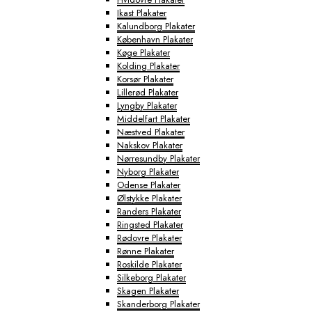
Ikast Plakater
Kalundborg Plakater
København Plakater
Køge Plakater
Kolding Plakater
Korsør Plakater
Lillerød Plakater
Lyngby Plakater
Middelfart Plakater
Næstved Plakater
Nakskov Plakater
Nørresundby Plakater
Nyborg Plakater
Odense Plakater
Ølstykke Plakater
Randers Plakater
Ringsted Plakater
Rødovre Plakater
Rønne Plakater
Roskilde Plakater
Silkeborg Plakater
Skagen Plakater
Skanderborg Plakater