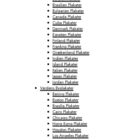
Brasilien Plakater
Bulgarien Plakater
Canada Plakater
Cuba Plakater
Danmark Plakater
Egypten Plakater
Finland Plakater
Frankrig Plakater
Grækenland Plakater
Indien Plakater
Island Plakater
Italien Plakater
Japan Plakater
Jordan Plakater
Verdens Byplakater
Beijing Plakater
Boston Plakater
Brasilia Plakater
Cairo Plakater
Chicago Plakater
Hong Kong Plakater
Houston Plakater
Los Angeles Plakater