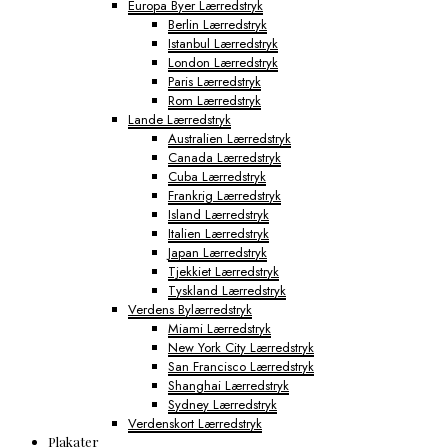
Europa Byer Lærredstryk
Berlin Lærredstryk
Istanbul Lærredstryk
London Lærredstryk
Paris Lærredstryk
Rom Lærredstryk
Lande Lærredstryk
Australien Lærredstryk
Canada Lærredstryk
Cuba Lærredstryk
Frankrig Lærredstryk
Island Lærredstryk
Italien Lærredstryk
Japan Lærredstryk
Tjekkiet Lærredstryk
Tyskland Lærredstryk
Verdens Bylærredstryk
Miami Lærredstryk
New York City Lærredstryk
San Francisco Lærredstryk
Shanghai Lærredstryk
Sydney Lærredstryk
Verdenskort Lærredstryk
Plakater