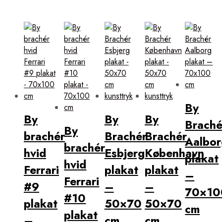
By
By
By
By
Braché
By
brachér
Brachér
Brachér
Aalbor
brachér
hvid
Esbjerg
København
plakat
hvid
Ferrari
plakat
plakat
–
Ferrari
#9
–
–
70×10
#10
plakat
50×70
50×70
cm
plakat
–
cm
cm