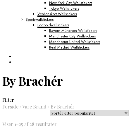
New York City Wallstickers
Tokyo Wallstickers
Verdenskort Wallstickers
Sportswallstickers
Fodboldwallstickers
Bayern München Wallstickers
Manchester City Wallstickers
Manchester United Wallstickers
Real Madrid Wallstickers
By Brachér
Filter
Forside
/
Vare Brand
/
By Brachér
Sorteret
Viser 1–25 af 28 resultater
efter