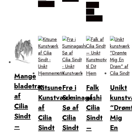
Illux.dk
Købes
Hos
Illux.dk
Mange
bladetræ
Kitsune
Frø i
Falk
Unikt
af
Kunstværk
Suminagashi
af
kunst
Cilia
af
Sø af
Cilia
“Drøm
Sindt
Cilia
Cilia
Sindt
Mig
–
Sindt
Sindt
–
En