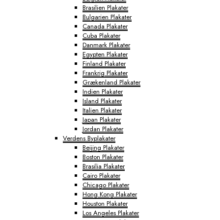
Brasilien Plakater
Bulgarien Plakater
Canada Plakater
Cuba Plakater
Danmark Plakater
Egypten Plakater
Finland Plakater
Frankrig Plakater
Grækenland Plakater
Indien Plakater
Island Plakater
Italien Plakater
Japan Plakater
Jordan Plakater
Verdens Byplakater
Beijing Plakater
Boston Plakater
Brasilia Plakater
Cairo Plakater
Chicago Plakater
Hong Kong Plakater
Houston Plakater
Los Angeles Plakater