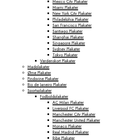
Mexico City Plakater
Miami Plakater
New York City Plakater
Philadelphia Plakater
San Francisco Plakater
Santiago Plakater
Shanghai Plakater
Singapore Plakater
Sydney Plakater
Tokyo Plakater
Verdenskort Plakater
Madplakater
Ørne Plakater
Pindsvine Plakater
Rio de Janeiro Plakater
Sportsplakater
Fodboldplakater
AC Milan Plakater
Liverpool FC Plakater
Manchester City Plakater
Manchester United Plakater
Monaco Plakater
Real Madrid Plakater
Ribe Plakater