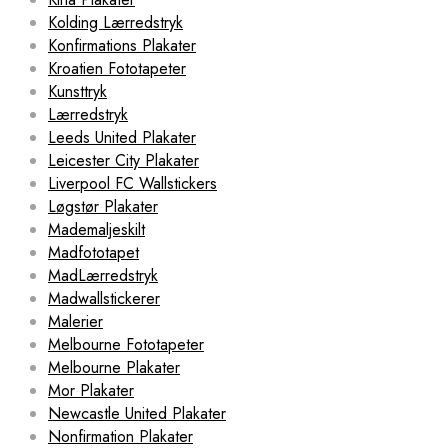
Kolding Lærredstryk
Konfirmations Plakater
Kroatien Fototapeter
Kunsttryk
Lærredstryk
Leeds United Plakater
Leicester City Plakater
Liverpool FC Wallstickers
Løgstør Plakater
Mademaljeskilt
Madfototapet
MadLærredstryk
Madwallstickerer
Malerier
Melbourne Fototapeter
Melbourne Plakater
Mor Plakater
Newcastle United Plakater
Nonfirmation Plakater