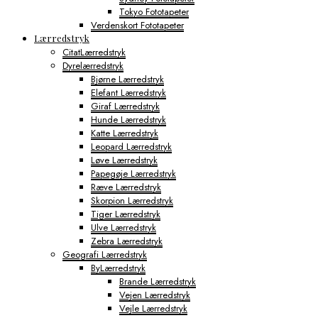
Tokyo Fototapeter
Verdenskort Fototapeter
Lærredstryk
CitatLærredstryk
Dyrelærredstryk
Bjørne Lærredstryk
Elefant Lærredstryk
Giraf Lærredstryk
Hunde Lærredstryk
Katte Lærredstryk
Leopard Lærredstryk
Løve Lærredstryk
Papegøje Lærredstryk
Ræve Lærredstryk
Skorpion Lærredstryk
Tiger Lærredstryk
Ulve Lærredstryk
Zebra Lærredstryk
Geografi Lærredstryk
ByLærredstryk
Brande Lærredstryk
Vejen Lærredstryk
Vejle Lærredstryk