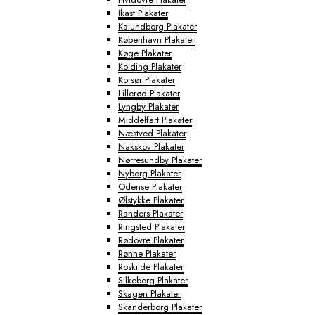
Ikast Plakater
Kalundborg Plakater
København Plakater
Køge Plakater
Kolding Plakater
Korsør Plakater
Lillerød Plakater
Lyngby Plakater
Middelfart Plakater
Næstved Plakater
Nakskov Plakater
Nørresundby Plakater
Nyborg Plakater
Odense Plakater
Ølstykke Plakater
Randers Plakater
Ringsted Plakater
Rødovre Plakater
Rønne Plakater
Roskilde Plakater
Silkeborg Plakater
Skagen Plakater
Skanderborg Plakater