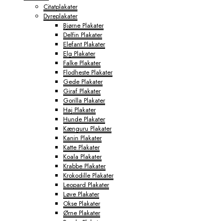
Citatplakater
Dyreplakater
Bjørne Plakater
Delfin Plakater
Elefant Plakater
Elg Plakater
Falke Plakater
Flodheste Plakater
Gede Plakater
Giraf Plakater
Gorilla Plakater
Haj Plakater
Hunde Plakater
Kænguru Plakater
Kanin Plakater
Katte Plakater
Koala Plakater
Krabbe Plakater
Krokodille Plakater
Leopard Plakater
Løve Plakater
Okse Plakater
Ørne Plakater