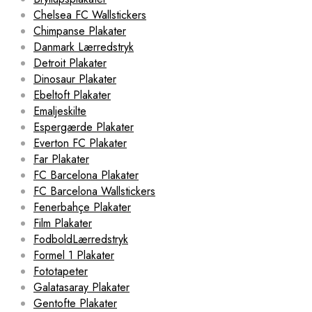
Chelsea FC Wallstickers
Chimpanse Plakater
Danmark Lærredstryk
Detroit Plakater
Dinosaur Plakater
Ebeltoft Plakater
Emaljeskilte
Espergærde Plakater
Everton FC Plakater
Far Plakater
FC Barcelona Plakater
FC Barcelona Wallstickers
Fenerbahçe Plakater
Film Plakater
FodboldLærredstryk
Formel 1 Plakater
Fototapeter
Galatasaray Plakater
Gentofte Plakater