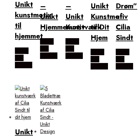
Unikt
–
–
Unikt
Drøm”
kunstmotiv
Unikt
Unikt
Kunstmotiv
af
til
Hjemmemotiv
Kunstværk
til Dit
Cilia
hjemmet
Hjem
Sindt
Købes
Købes
Hos
Hos
Købes
Købes
Købes
Illux.dk
Illux.dk
Hos
Hos
Hos
Illux.dk
Illux.dk
Illux.dk
Unikt