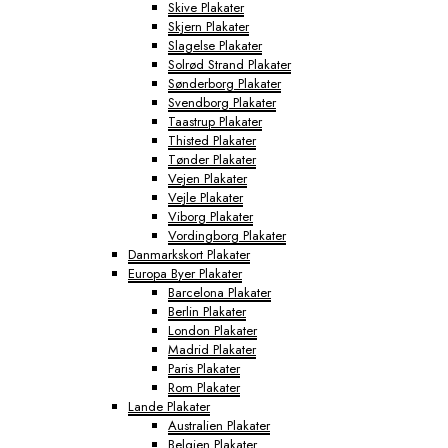
Skive Plakater
Skjern Plakater
Slagelse Plakater
Solrød Strand Plakater
Sønderborg Plakater
Svendborg Plakater
Taastrup Plakater
Thisted Plakater
Tønder Plakater
Vejen Plakater
Vejle Plakater
Viborg Plakater
Vordingborg Plakater
Danmarkskort Plakater
Europa Byer Plakater
Barcelona Plakater
Berlin Plakater
London Plakater
Madrid Plakater
Paris Plakater
Rom Plakater
Lande Plakater
Australien Plakater
Belgien Plakater