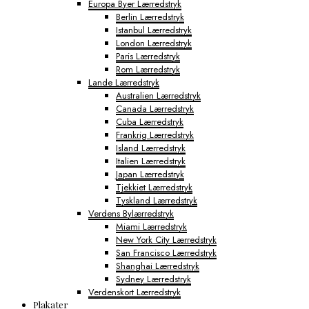
Europa Byer Lærredstryk
Berlin Lærredstryk
Istanbul Lærredstryk
London Lærredstryk
Paris Lærredstryk
Rom Lærredstryk
Lande Lærredstryk
Australien Lærredstryk
Canada Lærredstryk
Cuba Lærredstryk
Frankrig Lærredstryk
Island Lærredstryk
Italien Lærredstryk
Japan Lærredstryk
Tjekkiet Lærredstryk
Tyskland Lærredstryk
Verdens Bylærredstryk
Miami Lærredstryk
New York City Lærredstryk
San Francisco Lærredstryk
Shanghai Lærredstryk
Sydney Lærredstryk
Verdenskort Lærredstryk
Plakater