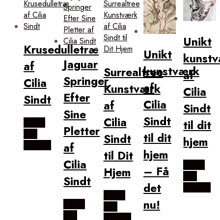
Unikt
Krusedulletræ
Unikt
kunst
Jaguar
af
kunstværk
Surrealtree
af
Springer
Cilia
af
Kunstværk
Cilia
Efter
Sindt
Cilia
af
Sindt
Sine
Sindt
Cilia
til dit
Købes
Pletter
Hos
til dit
Sindt
hjem
af
Illux.dk
hjem
til Dit
Cilia
Købes
– Få
Hjem
Hos
Sindt
det
Illux.dk
Købes
nu!
Købes
Hos
Hos
Illux.dk