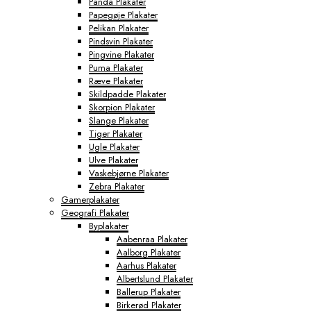
Panda Plakater
Papegøje Plakater
Pelikan Plakater
Pindsvin Plakater
Pingvine Plakater
Puma Plakater
Ræve Plakater
Skildpadde Plakater
Skorpion Plakater
Slange Plakater
Tiger Plakater
Ugle Plakater
Ulve Plakater
Vaskebjørne Plakater
Zebra Plakater
Gamerplakater
Geografi Plakater
Byplakater
Aabenraa Plakater
Aalborg Plakater
Aarhus Plakater
Albertslund Plakater
Ballerup Plakater
Birkerød Plakater