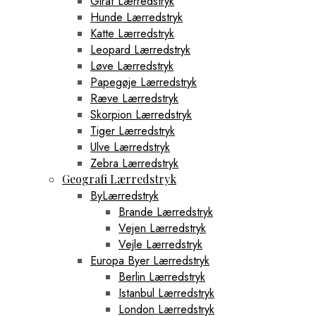
Giraf Lærredstryk
Hunde Lærredstryk
Katte Lærredstryk
Leopard Lærredstryk
Løve Lærredstryk
Papegøje Lærredstryk
Ræve Lærredstryk
Skorpion Lærredstryk
Tiger Lærredstryk
Ulve Lærredstryk
Zebra Lærredstryk
Geografi Lærredstryk
ByLærredstryk
Brande Lærredstryk
Vejen Lærredstryk
Vejle Lærredstryk
Europa Byer Lærredstryk
Berlin Lærredstryk
Istanbul Lærredstryk
London Lærredstryk