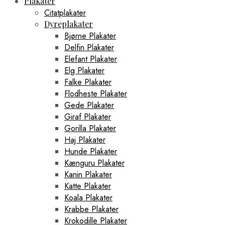
Plakater
Citatplakater
Dyreplakater
Bjørne Plakater
Delfin Plakater
Elefant Plakater
Elg Plakater
Falke Plakater
Flodheste Plakater
Gede Plakater
Giraf Plakater
Gorilla Plakater
Haj Plakater
Hunde Plakater
Kænguru Plakater
Kanin Plakater
Katte Plakater
Koala Plakater
Krabbe Plakater
Krokodille Plakater