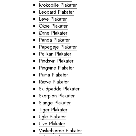
Krokodille Plakater
Leopard Plakater
Løve Plakater
Okse Plakater
Ørne Plakater
Panda Plakater
Papegøje Plakater
Pelikan Plakater
Pindsvin Plakater
Pingvine Plakater
Puma Plakater
Ræve Plakater
Skildpadde Plakater
Skorpion Plakater
Slange Plakater
Tiger Plakater
Ugle Plakater
Ulve Plakater
Vaskebjørne Plakater