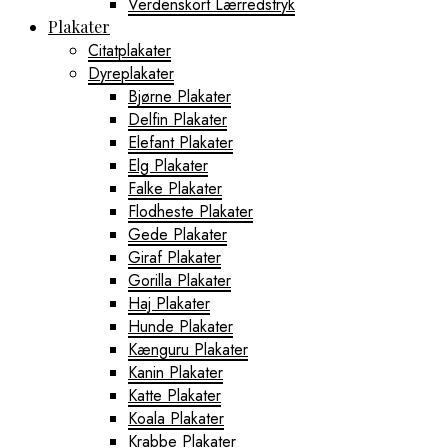
Verdenskort Lærredstryk
Plakater
Citatplakater
Dyreplakater
Bjørne Plakater
Delfin Plakater
Elefant Plakater
Elg Plakater
Falke Plakater
Flodheste Plakater
Gede Plakater
Giraf Plakater
Gorilla Plakater
Haj Plakater
Hunde Plakater
Kænguru Plakater
Kanin Plakater
Katte Plakater
Koala Plakater
Krabbe Plakater