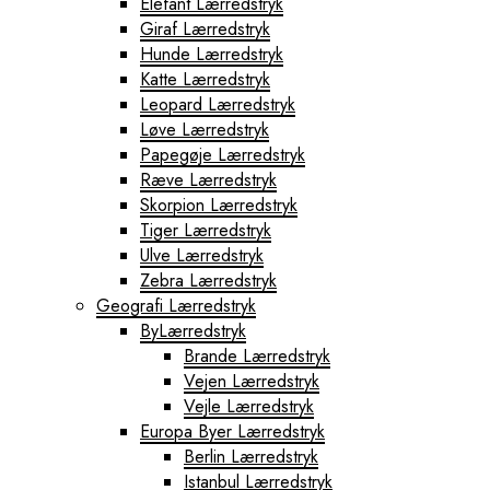
Elefant Lærredstryk
Giraf Lærredstryk
Hunde Lærredstryk
Katte Lærredstryk
Leopard Lærredstryk
Løve Lærredstryk
Papegøje Lærredstryk
Ræve Lærredstryk
Skorpion Lærredstryk
Tiger Lærredstryk
Ulve Lærredstryk
Zebra Lærredstryk
Geografi Lærredstryk
ByLærredstryk
Brande Lærredstryk
Vejen Lærredstryk
Vejle Lærredstryk
Europa Byer Lærredstryk
Berlin Lærredstryk
Istanbul Lærredstryk