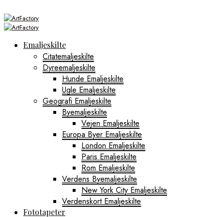
Emaljeskilte
Citatemaljeskilte
Dyreemaljeskilte
Hunde Emaljeskilte
Ugle Emaljeskilte
Geografi Emaljeskilte
Byemaljeskilte
Vejen Emaljeskilte
Europa Byer Emaljeskilte
London Emaljeskilte
Paris Emaljeskilte
Rom Emaljeskilte
Verdens Byemaljeskilte
New York City Emaljeskilte
Verdenskort Emaljeskilte
Fototapeter