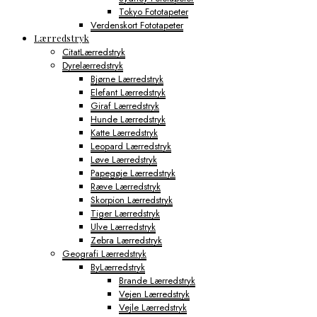
Tokyo Fototapeter
Verdenskort Fototapeter
Lærredstryk
CitatLærredstryk
Dyrelærredstryk
Bjørne Lærredstryk
Elefant Lærredstryk
Giraf Lærredstryk
Hunde Lærredstryk
Katte Lærredstryk
Leopard Lærredstryk
Løve Lærredstryk
Papegøje Lærredstryk
Ræve Lærredstryk
Skorpion Lærredstryk
Tiger Lærredstryk
Ulve Lærredstryk
Zebra Lærredstryk
Geografi Lærredstryk
ByLærredstryk
Brande Lærredstryk
Vejen Lærredstryk
Vejle Lærredstryk