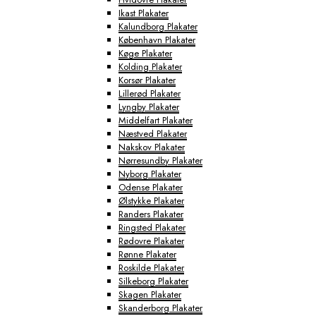
Ikast Plakater
Kalundborg Plakater
København Plakater
Køge Plakater
Kolding Plakater
Korsør Plakater
Lillerød Plakater
Lyngby Plakater
Middelfart Plakater
Næstved Plakater
Nakskov Plakater
Nørresundby Plakater
Nyborg Plakater
Odense Plakater
Ølstykke Plakater
Randers Plakater
Ringsted Plakater
Rødovre Plakater
Rønne Plakater
Roskilde Plakater
Silkeborg Plakater
Skagen Plakater
Skanderborg Plakater