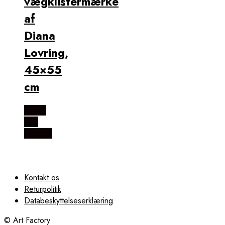
vægklistermærke
af
Diana
Lovring,
45×55
cm
Købes
Hos
Illux.dk
Kontakt os
Returpolitik
Databeskyttelseserklæring
© Art Factory