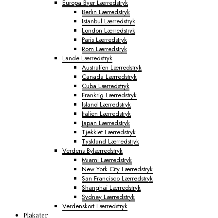
Europa Byer Lærredstryk
Berlin Lærredstryk
Istanbul Lærredstryk
London Lærredstryk
Paris Lærredstryk
Rom Lærredstryk
Lande Lærredstryk
Australien Lærredstryk
Canada Lærredstryk
Cuba Lærredstryk
Frankrig Lærredstryk
Island Lærredstryk
Italien Lærredstryk
Japan Lærredstryk
Tjekkiet Lærredstryk
Tyskland Lærredstryk
Verdens Bylærredstryk
Miami Lærredstryk
New York City Lærredstryk
San Francisco Lærredstryk
Shanghai Lærredstryk
Sydney Lærredstryk
Verdenskort Lærredstryk
Plakater