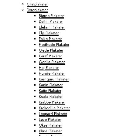
Citatplakater
Dyreplakater
Bjørne Plakater
Delfin Plakater
Elefant Plakater
Elg Plakater
Falke Plakater
Flodheste Plakater
Gede Plakater
Giraf Plakater
Gorilla Plakater
Haj Plakater
Hunde Plakater
Kænguru Plakater
Kanin Plakater
Katte Plakater
Koala Plakater
Krabbe Plakater
Krokodille Plakater
Leopard Plakater
Løve Plakater
Okse Plakater
Ørne Plakater