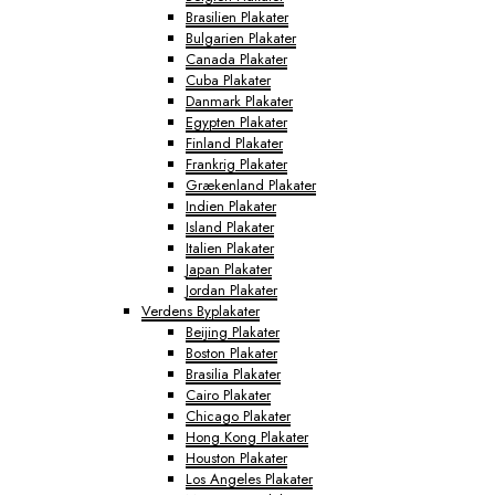
Brasilien Plakater
Bulgarien Plakater
Canada Plakater
Cuba Plakater
Danmark Plakater
Egypten Plakater
Finland Plakater
Frankrig Plakater
Grækenland Plakater
Indien Plakater
Island Plakater
Italien Plakater
Japan Plakater
Jordan Plakater
Verdens Byplakater
Beijing Plakater
Boston Plakater
Brasilia Plakater
Cairo Plakater
Chicago Plakater
Hong Kong Plakater
Houston Plakater
Los Angeles Plakater