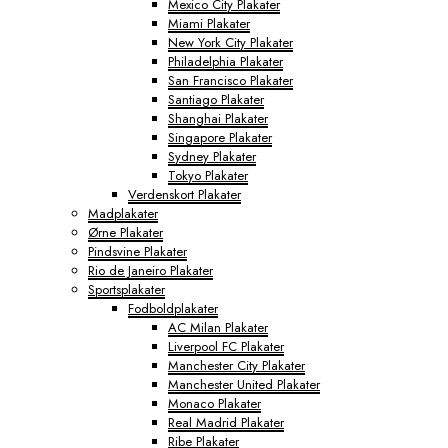
Mexico City Plakater
Miami Plakater
New York City Plakater
Philadelphia Plakater
San Francisco Plakater
Santiago Plakater
Shanghai Plakater
Singapore Plakater
Sydney Plakater
Tokyo Plakater
Verdenskort Plakater
Madplakater
Ørne Plakater
Pindsvine Plakater
Rio de Janeiro Plakater
Sportsplakater
Fodboldplakater
AC Milan Plakater
Liverpool FC Plakater
Manchester City Plakater
Manchester United Plakater
Monaco Plakater
Real Madrid Plakater
Ribe Plakater