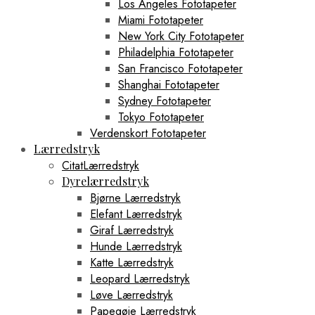
Los Angeles Fototapeter
Miami Fototapeter
New York City Fototapeter
Philadelphia Fototapeter
San Francisco Fototapeter
Shanghai Fototapeter
Sydney Fototapeter
Tokyo Fototapeter
Verdenskort Fototapeter
Lærredstryk
CitatLærredstryk
Dyrelærredstryk
Bjørne Lærredstryk
Elefant Lærredstryk
Giraf Lærredstryk
Hunde Lærredstryk
Katte Lærredstryk
Leopard Lærredstryk
Løve Lærredstryk
Papegøje Lærredstryk