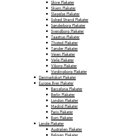
Skive Plakater
Skjern Plakater
Slagelse Plakater
Solrød Strand Plakater
Sønderborg Plakater
Svendborg Plakater
Taastrup Plakater
Thisted Plakater
Tønder Plakater
Vejen Plakater
Vejle Plakater
Viborg Plakater
Vordingborg Plakater
Danmarkskort Plakater
Europa Byer Plakater
Barcelona Plakater
Berlin Plakater
London Plakater
Madrid Plakater
Paris Plakater
Rom Plakater
Lande Plakater
Australien Plakater
Belgien Plakater