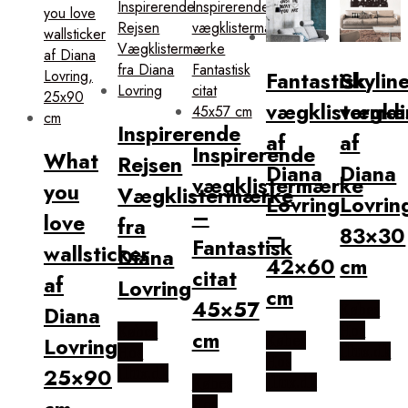
Fantastisk
Skylin
vægklistermæ
vægkl
Inspirerende
af
af
Inspirerende
What
Rejsen
Diana
Diana
vægklistermærke
you
Vægklistermærke
Lovring
Lovrin
–
love
fra
–
83×30
Fantastisk
wallsticker
Diana
42×60
cm
citat
af
Lovring
cm
45×57
Købes
Diana
Hos
Købes
cm
Købes
Lovring,
Illux.dk
Hos
Hos
25×90
Illux.dk
Illux.dk
Købes
Hos