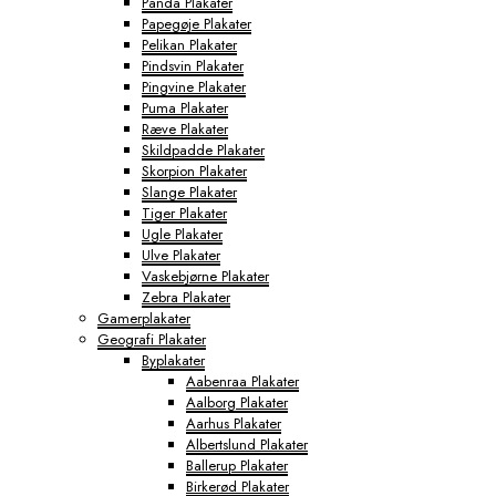
Panda Plakater
Papegøje Plakater
Pelikan Plakater
Pindsvin Plakater
Pingvine Plakater
Puma Plakater
Ræve Plakater
Skildpadde Plakater
Skorpion Plakater
Slange Plakater
Tiger Plakater
Ugle Plakater
Ulve Plakater
Vaskebjørne Plakater
Zebra Plakater
Gamerplakater
Geografi Plakater
Byplakater
Aabenraa Plakater
Aalborg Plakater
Aarhus Plakater
Albertslund Plakater
Ballerup Plakater
Birkerød Plakater