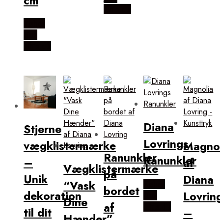
cm
Illux.dk
Købes
Hos
Illux.dk
Diana
Stjerne
Lovrings
vægklistermærke
Magno
Ranunkler
Ranunkler
–
af
Vægklistermærke
på
Unik
Diana
“Vask
Købes
bordet
dekoration
Lovrin
Hos
Dine
af
Illux.dk
til dit
–
Hænder”