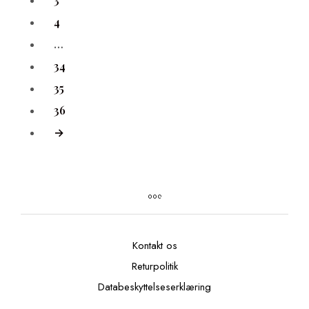
3
4
…
34
35
36
→
Kontakt os
Returpolitik
Databeskyttelseserklæring