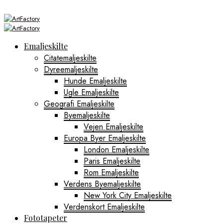
Emaljeskilte
Citatemaljeskilte
Dyreemaljeskilte
Hunde Emaljeskilte
Ugle Emaljeskilte
Geografi Emaljeskilte
Byemaljeskilte
Vejen Emaljeskilte
Europa Byer Emaljeskilte
London Emaljeskilte
Paris Emaljeskilte
Rom Emaljeskilte
Verdens Byemaljeskilte
New York City Emaljeskilte
Verdenskort Emaljeskilte
Fototapeter