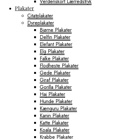
Verdenskort Lærredstryk
Plakater
Citatplakater
Dyreplakater
Bjørne Plakater
Delfin Plakater
Elefant Plakater
Elg Plakater
Falke Plakater
Flodheste Plakater
Gede Plakater
Giraf Plakater
Gorilla Plakater
Haj Plakater
Hunde Plakater
Kænguru Plakater
Kanin Plakater
Katte Plakater
Koala Plakater
Krabbe Plakater