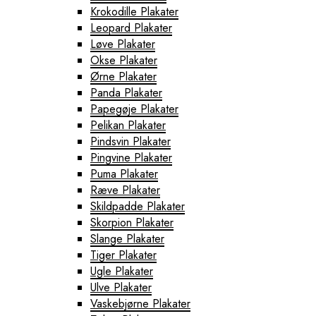
Krokodille Plakater
Leopard Plakater
Løve Plakater
Okse Plakater
Ørne Plakater
Panda Plakater
Papegøje Plakater
Pelikan Plakater
Pindsvin Plakater
Pingvine Plakater
Puma Plakater
Ræve Plakater
Skildpadde Plakater
Skorpion Plakater
Slange Plakater
Tiger Plakater
Ugle Plakater
Ulve Plakater
Vaskebjørne Plakater