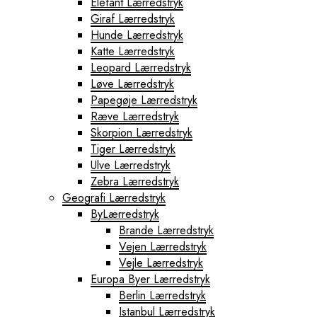
Elefant Lærredstryk
Giraf Lærredstryk
Hunde Lærredstryk
Katte Lærredstryk
Leopard Lærredstryk
Løve Lærredstryk
Papegøje Lærredstryk
Ræve Lærredstryk
Skorpion Lærredstryk
Tiger Lærredstryk
Ulve Lærredstryk
Zebra Lærredstryk
Geografi Lærredstryk
ByLærredstryk
Brande Lærredstryk
Vejen Lærredstryk
Vejle Lærredstryk
Europa Byer Lærredstryk
Berlin Lærredstryk
Istanbul Lærredstryk