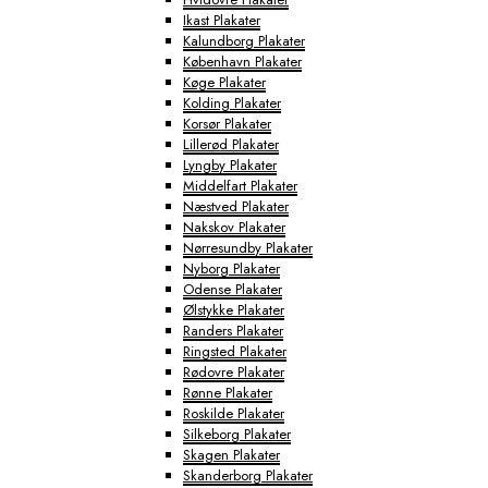
Ikast Plakater
Kalundborg Plakater
København Plakater
Køge Plakater
Kolding Plakater
Korsør Plakater
Lillerød Plakater
Lyngby Plakater
Middelfart Plakater
Næstved Plakater
Nakskov Plakater
Nørresundby Plakater
Nyborg Plakater
Odense Plakater
Ølstykke Plakater
Randers Plakater
Ringsted Plakater
Rødovre Plakater
Rønne Plakater
Roskilde Plakater
Silkeborg Plakater
Skagen Plakater
Skanderborg Plakater