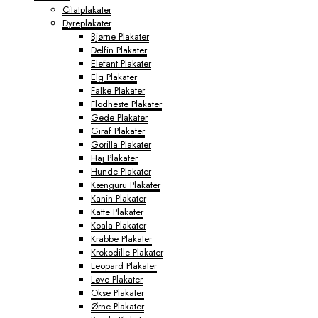
Citatplakater
Dyreplakater
Bjørne Plakater
Delfin Plakater
Elefant Plakater
Elg Plakater
Falke Plakater
Flodheste Plakater
Gede Plakater
Giraf Plakater
Gorilla Plakater
Haj Plakater
Hunde Plakater
Kænguru Plakater
Kanin Plakater
Katte Plakater
Koala Plakater
Krabbe Plakater
Krokodille Plakater
Leopard Plakater
Løve Plakater
Okse Plakater
Ørne Plakater