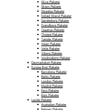
Skive Plakater
Skjern Plakater
Slagelse Plakater
Solrød Strand Plakater
Sønderborg Plakater
Svendborg Plakater
Taastrup Plakater
Thisted Plakater
Tønder Plakater
Vejen Plakater
Vejle Plakater
Viborg Plakater
Vordingborg Plakater
Danmarkskort Plakater
Europa Byer Plakater
Barcelona Plakater
Berlin Plakater
London Plakater
Madrid Plakater
Paris Plakater
Rom Plakater
Lande Plakater
Australien Plakater
Belgien Plakater