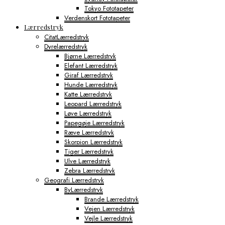
Tokyo Fototapeter
Verdenskort Fototapeter
Lærredstryk
CitatLærredstryk
Dyrelærredstryk
Bjørne Lærredstryk
Elefant Lærredstryk
Giraf Lærredstryk
Hunde Lærredstryk
Katte Lærredstryk
Leopard Lærredstryk
Løve Lærredstryk
Papegøje Lærredstryk
Ræve Lærredstryk
Skorpion Lærredstryk
Tiger Lærredstryk
Ulve Lærredstryk
Zebra Lærredstryk
Geografi Lærredstryk
ByLærredstryk
Brande Lærredstryk
Vejen Lærredstryk
Vejle Lærredstryk