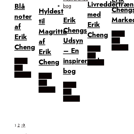
Livreddertræn
Blå
Cheng
Hyldest
med
noter
Marke
Erik
til
Erik
af
Chengs
Magritte
Cheng
Købes
Erik
Udsyn
af
Hos
Cheng
Illux.dk
– En
Købes
Erik
Hos
inspirerende
Cheng
Købes
Illux.dk
Hos
bog
Illux.dk
Købes
Hos
Købes
Illux.dk
Hos
Illux.dk
1
2
→