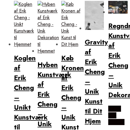
popularitet
Regnd
Kunst
Gravity
af
af
Erik
Koglen
Køb
Erik
Hyben
Cheng
af
Kronen
Cheng
Kunstværk
–
Erik
af
–
af
Unik
Cheng
Erik
Unik
Erik
Dekora
–
Cheng
Kunst
Cheng
Unikt
–
Købes
til Dit
–
Hos
Kunstværk
Unik
Hjem
Illux.dk
Unik
til
Kunst