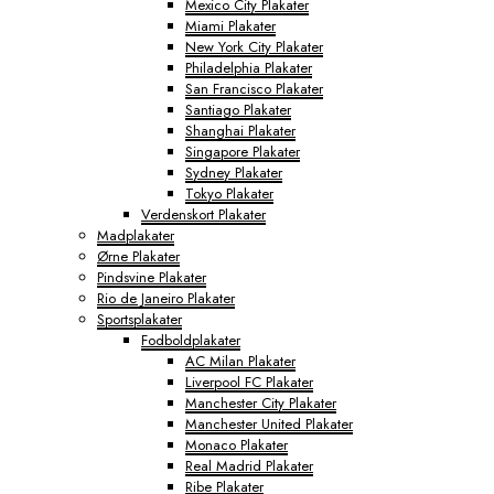
Mexico City Plakater
Miami Plakater
New York City Plakater
Philadelphia Plakater
San Francisco Plakater
Santiago Plakater
Shanghai Plakater
Singapore Plakater
Sydney Plakater
Tokyo Plakater
Verdenskort Plakater
Madplakater
Ørne Plakater
Pindsvine Plakater
Rio de Janeiro Plakater
Sportsplakater
Fodboldplakater
AC Milan Plakater
Liverpool FC Plakater
Manchester City Plakater
Manchester United Plakater
Monaco Plakater
Real Madrid Plakater
Ribe Plakater