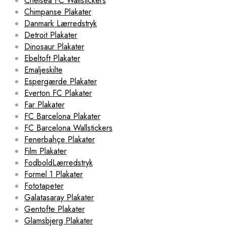
Chelsea FC Wallstickers
Chimpanse Plakater
Danmark Lærredstryk
Detroit Plakater
Dinosaur Plakater
Ebeltoft Plakater
Emaljeskilte
Espergærde Plakater
Everton FC Plakater
Far Plakater
FC Barcelona Plakater
FC Barcelona Wallstickers
Fenerbahçe Plakater
Film Plakater
FodboldLærredstryk
Formel 1 Plakater
Fototapeter
Galatasaray Plakater
Gentofte Plakater
Glamsbjerg Plakater