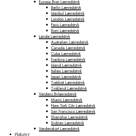
Europa Byer Lærredstryk
Berlin Lærredstryk
Istanbul Lærredstryk
London Lærredstryk
Paris Lærredstryk
Rom Lærredstryk
Lande Lærredstryk
Australien Lærredstryk
Canada Lærredstryk
Cuba Lærredstryk
Frankrig Lærredstryk
Island Lærredstryk
Italien Lærredstryk
Japan Lærredstryk
Tjekkiet Lærredstryk
Tyskland Lærredstryk
Verdens Bylærredstryk
Miami Lærredstryk
New York City Lærredstryk
San Francisco Lærredstryk
Shanghai Lærredstryk
Sydney Lærredstryk
Verdenskort Lærredstryk
Plakater