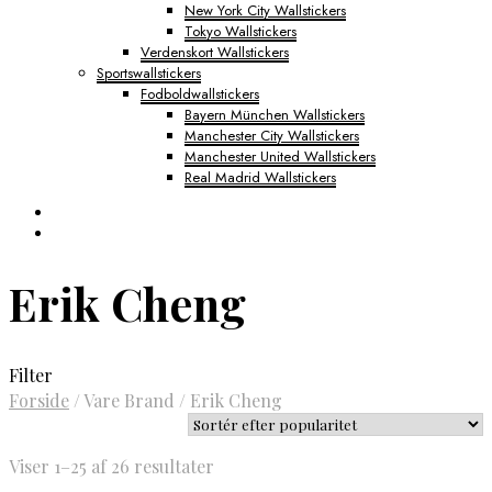
New York City Wallstickers
Tokyo Wallstickers
Verdenskort Wallstickers
Sportswallstickers
Fodboldwallstickers
Bayern München Wallstickers
Manchester City Wallstickers
Manchester United Wallstickers
Real Madrid Wallstickers
Erik Cheng
Filter
Forside
/
Vare Brand
/
Erik Cheng
Sorteret
Viser 1–25 af 26 resultater
efter