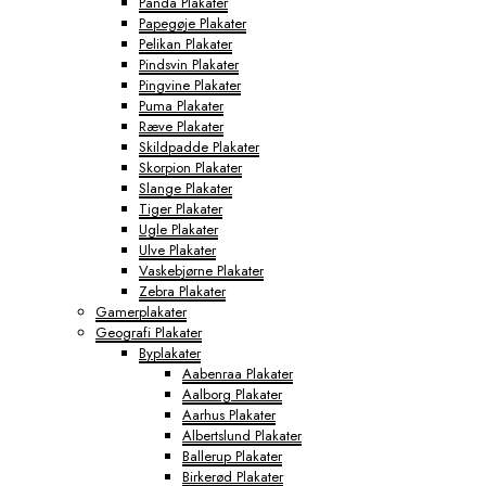
Panda Plakater
Papegøje Plakater
Pelikan Plakater
Pindsvin Plakater
Pingvine Plakater
Puma Plakater
Ræve Plakater
Skildpadde Plakater
Skorpion Plakater
Slange Plakater
Tiger Plakater
Ugle Plakater
Ulve Plakater
Vaskebjørne Plakater
Zebra Plakater
Gamerplakater
Geografi Plakater
Byplakater
Aabenraa Plakater
Aalborg Plakater
Aarhus Plakater
Albertslund Plakater
Ballerup Plakater
Birkerød Plakater