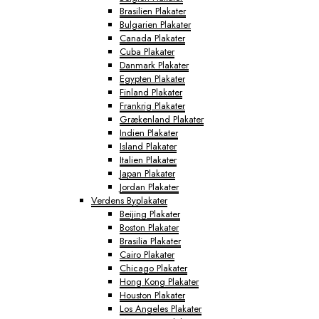
Brasilien Plakater
Bulgarien Plakater
Canada Plakater
Cuba Plakater
Danmark Plakater
Egypten Plakater
Finland Plakater
Frankrig Plakater
Grækenland Plakater
Indien Plakater
Island Plakater
Italien Plakater
Japan Plakater
Jordan Plakater
Verdens Byplakater
Beijing Plakater
Boston Plakater
Brasilia Plakater
Cairo Plakater
Chicago Plakater
Hong Kong Plakater
Houston Plakater
Los Angeles Plakater