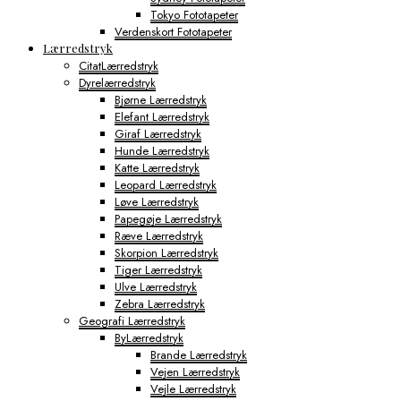
Tokyo Fototapeter
Verdenskort Fototapeter
Lærredstryk
CitatLærredstryk
Dyrelærredstryk
Bjørne Lærredstryk
Elefant Lærredstryk
Giraf Lærredstryk
Hunde Lærredstryk
Katte Lærredstryk
Leopard Lærredstryk
Løve Lærredstryk
Papegøje Lærredstryk
Ræve Lærredstryk
Skorpion Lærredstryk
Tiger Lærredstryk
Ulve Lærredstryk
Zebra Lærredstryk
Geografi Lærredstryk
ByLærredstryk
Brande Lærredstryk
Vejen Lærredstryk
Vejle Lærredstryk