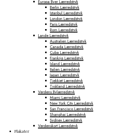
Europa Byer Lærredstryk
Berlin Lærredstryk
Istanbul Lærredstryk
London Lærredstryk
Paris Lærredstryk
Rom Lærredstryk
Lande Lærredstryk
Australien Lærredstryk
Canada Lærredstryk
Cuba Lærredstryk
Frankrig Lærredstryk
Island Lærredstryk
Italien Lærredstryk
Japan Lærredstryk
Tjekkiet Lærredstryk
Tyskland Lærredstryk
Verdens Bylærredstryk
Miami Lærredstryk
New York City Lærredstryk
San Francisco Lærredstryk
Shanghai Lærredstryk
Sydney Lærredstryk
Verdenskort Lærredstryk
Plakater