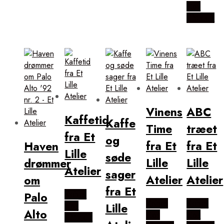
Hos
Illux.dk
Vinens
ABC
Kaffetid
Kaffe
Time
træet
fra Et
og
fra Et
fra Et
Haven
Lille
søde
Lille
Lille
drømmer
Atelier
sager
Atelier
Atelier
om
fra Et
Palo
Købes
Købes
Købes
Lille
Hos
Alto
Hos
Hos
Illux.dk