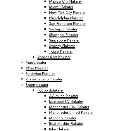
Mexico City Plakater
Miami Plakater
New York City Plakater
Philadelphia Plakater
San Francisco Plakater
Santiago Plakater
Shanghai Plakater
Singapore Plakater
Sydney Plakater
Tokyo Plakater
Verdenskort Plakater
Madplakater
Ørne Plakater
Pindsvine Plakater
Rio de Janeiro Plakater
Sportsplakater
Fodboldplakater
AC Milan Plakater
Liverpool FC Plakater
Manchester City Plakater
Manchester United Plakater
Monaco Plakater
Real Madrid Plakater
Ribe Plakater