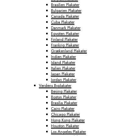
Brasilien Plakater
Bulgarien Plakater
Canada Plakater
Cuba Plakater
Danmark Plakater
Egypten Plakater
Finland Plakater
Frankrig Plakater
Grækenland Plakater
Indien Plakater
Island Plakater
Italien Plakater
Japan Plakater
Jordan Plakater
Verdens Byplakater
Beijing Plakater
Boston Plakater
Brasilia Plakater
Cairo Plakater
Chicago Plakater
Hong Kong Plakater
Houston Plakater
Los Angeles Plakater