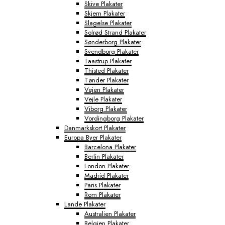
Skive Plakater
Skjern Plakater
Slagelse Plakater
Solrød Strand Plakater
Sønderborg Plakater
Svendborg Plakater
Taastrup Plakater
Thisted Plakater
Tønder Plakater
Vejen Plakater
Vejle Plakater
Viborg Plakater
Vordingborg Plakater
Danmarkskort Plakater
Europa Byer Plakater
Barcelona Plakater
Berlin Plakater
London Plakater
Madrid Plakater
Paris Plakater
Rom Plakater
Lande Plakater
Australien Plakater
Belgien Plakater