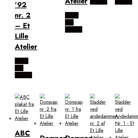
Atelier
Illux.dk
Illux.dk
’92
nr. 2
Købes
Hos
– Et
Illux.dk
Lille
Atelier
Købes
Hos
Illux.dk
ABC
Dompap
Dompap