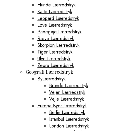
Hunde Lærredstryk
Katte Lærredstryk
Leopard Lærredstryk
Løve Lærredstryk
Papegøje Lærredstryk
Ræve Lærredstryk
Skorpion Lærredstryk
Tiger Lærredstryk
Ulve Lærredstryk
Zebra Lærredstryk
Geografi Lærredstryk
ByLærredstryk
Brande Lærredstryk
Vejen Lærredstryk
Vejle Lærredstryk
Europa Byer Lærredstryk
Berlin Lærredstryk
Istanbul Lærredstryk
London Lærredstryk