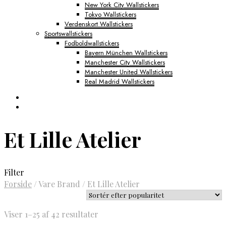
New York City Wallstickers
Tokyo Wallstickers
Verdenskort Wallstickers
Sportswallstickers
Fodboldwallstickers
Bayern München Wallstickers
Manchester City Wallstickers
Manchester United Wallstickers
Real Madrid Wallstickers
Et Lille Atelier
Filter
Forside
/
Vare Brand
/
Et Lille Atelier
Sorteret
Viser 1–25 af 42 resultater
efter