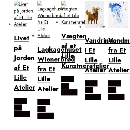
popularitet
Vægten
Livet
Vandringen
Vandm
af et
på
Lagkagehuset
i Et
fra Et
Lille
Jorden
Wienerbrød
Lille
Lille
Kunstneratelier
af Et
fra Et
Atelier
Atelier
Lille
Lille
Købes
Købes
Købes
Atelier
Hos
Atelier
Hos
Hos
Illux.dk
Illux.dk
Illux.dk
Købes
Købes
Hos
Hos
Illux.dk
Illux.dk