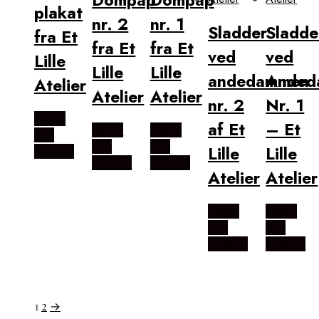
plakat
nr. 2
nr. 1
Sladder
Sladde
fra Et
fra Et
fra Et
ved
ved
Lille
Lille
Lille
andedammen
Anded
Atelier
Atelier
Atelier
nr. 2
Nr. 1
Købes
af Et
– Et
Købes
Købes
Hos
Hos
Hos
Lille
Lille
Illux.dk
Illux.dk
Illux.dk
Atelier
Atelier
Købes
Købes
Hos
Hos
Illux.dk
Illux.dk
1
2
→