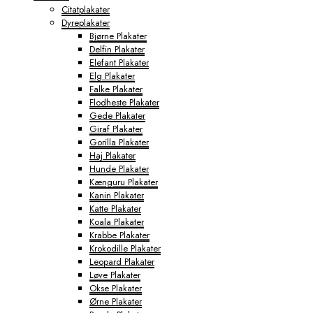
Citatplakater
Dyreplakater
Bjørne Plakater
Delfin Plakater
Elefant Plakater
Elg Plakater
Falke Plakater
Flodheste Plakater
Gede Plakater
Giraf Plakater
Gorilla Plakater
Haj Plakater
Hunde Plakater
Kænguru Plakater
Kanin Plakater
Katte Plakater
Koala Plakater
Krabbe Plakater
Krokodille Plakater
Leopard Plakater
Løve Plakater
Okse Plakater
Ørne Plakater