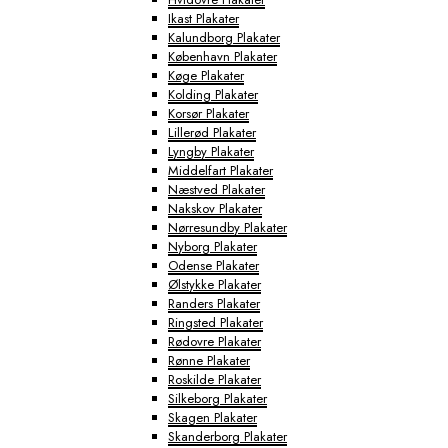
Ikast Plakater
Kalundborg Plakater
København Plakater
Køge Plakater
Kolding Plakater
Korsør Plakater
Lillerød Plakater
Lyngby Plakater
Middelfart Plakater
Næstved Plakater
Nakskov Plakater
Nørresundby Plakater
Nyborg Plakater
Odense Plakater
Ølstykke Plakater
Randers Plakater
Ringsted Plakater
Rødovre Plakater
Rønne Plakater
Roskilde Plakater
Silkeborg Plakater
Skagen Plakater
Skanderborg Plakater