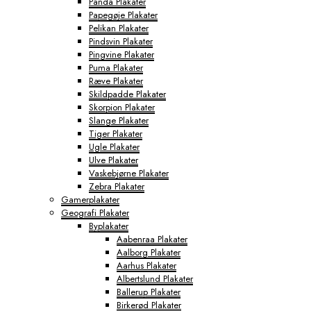
Panda Plakater
Papegøje Plakater
Pelikan Plakater
Pindsvin Plakater
Pingvine Plakater
Puma Plakater
Ræve Plakater
Skildpadde Plakater
Skorpion Plakater
Slange Plakater
Tiger Plakater
Ugle Plakater
Ulve Plakater
Vaskebjørne Plakater
Zebra Plakater
Gamerplakater
Geografi Plakater
Byplakater
Aabenraa Plakater
Aalborg Plakater
Aarhus Plakater
Albertslund Plakater
Ballerup Plakater
Birkerød Plakater