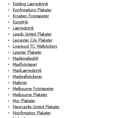
Kolding Lærredstryk
Konfirmations Plakater
Kroatien Fototapeter
Kunsttryk
Lærredstryk
Leeds United Plakater
Leicester City Plakater
Liverpool FC Wallstickers
Løgstør Plakater
Mademaljeskilt
Madfototapet
MadLærredstryk
Madwallstickerer
Malerier
Melbourne Fototapeter
Melbourne Plakater
Mor Plakater
Newcastle United Plakater
Nonfirmation Plakater