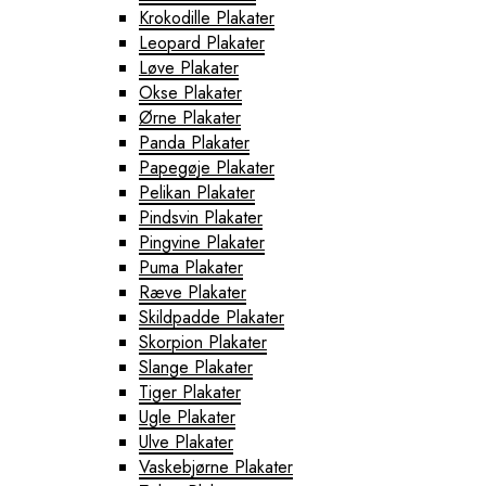
Krokodille Plakater
Leopard Plakater
Løve Plakater
Okse Plakater
Ørne Plakater
Panda Plakater
Papegøje Plakater
Pelikan Plakater
Pindsvin Plakater
Pingvine Plakater
Puma Plakater
Ræve Plakater
Skildpadde Plakater
Skorpion Plakater
Slange Plakater
Tiger Plakater
Ugle Plakater
Ulve Plakater
Vaskebjørne Plakater