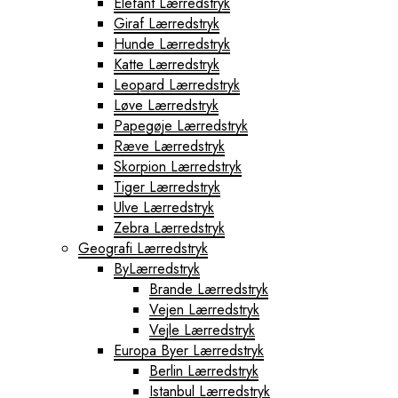
Elefant Lærredstryk
Giraf Lærredstryk
Hunde Lærredstryk
Katte Lærredstryk
Leopard Lærredstryk
Løve Lærredstryk
Papegøje Lærredstryk
Ræve Lærredstryk
Skorpion Lærredstryk
Tiger Lærredstryk
Ulve Lærredstryk
Zebra Lærredstryk
Geografi Lærredstryk
ByLærredstryk
Brande Lærredstryk
Vejen Lærredstryk
Vejle Lærredstryk
Europa Byer Lærredstryk
Berlin Lærredstryk
Istanbul Lærredstryk