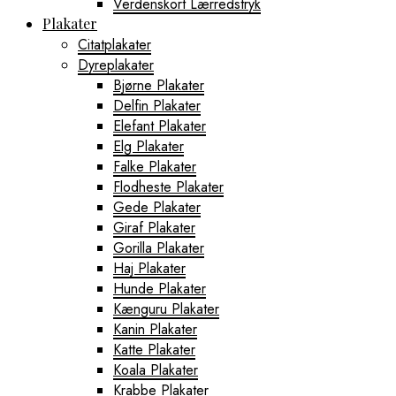
Verdenskort Lærredstryk
Plakater
Citatplakater
Dyreplakater
Bjørne Plakater
Delfin Plakater
Elefant Plakater
Elg Plakater
Falke Plakater
Flodheste Plakater
Gede Plakater
Giraf Plakater
Gorilla Plakater
Haj Plakater
Hunde Plakater
Kænguru Plakater
Kanin Plakater
Katte Plakater
Koala Plakater
Krabbe Plakater