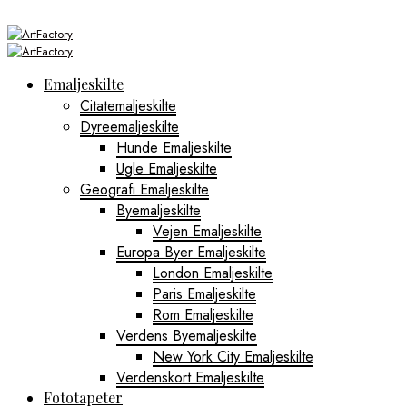
Emaljeskilte
Citatemaljeskilte
Dyreemaljeskilte
Hunde Emaljeskilte
Ugle Emaljeskilte
Geografi Emaljeskilte
Byemaljeskilte
Vejen Emaljeskilte
Europa Byer Emaljeskilte
London Emaljeskilte
Paris Emaljeskilte
Rom Emaljeskilte
Verdens Byemaljeskilte
New York City Emaljeskilte
Verdenskort Emaljeskilte
Fototapeter