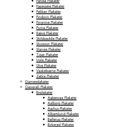
Panda Plakater
Papegøje Plakater
Pelikan Plakater
Pindsvin Plakater
Pingvine Plakater
Puma Plakater
Ræve Plakater
Skildpadde Plakater
Skorpion Plakater
Slange Plakater
Tiger Plakater
Ugle Plakater
Ulve Plakater
Vaskebjørne Plakater
Zebra Plakater
Gamerplakater
Geografi Plakater
Byplakater
Aabenraa Plakater
Aalborg Plakater
Aarhus Plakater
Albertslund Plakater
Ballerup Plakater
Birkerød Plakater