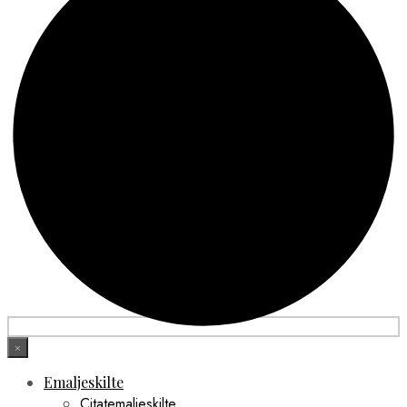
×
Emaljeskilte
Citatemaljeskilte