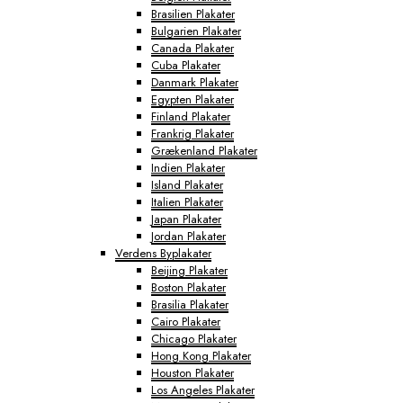
Brasilien Plakater
Bulgarien Plakater
Canada Plakater
Cuba Plakater
Danmark Plakater
Egypten Plakater
Finland Plakater
Frankrig Plakater
Grækenland Plakater
Indien Plakater
Island Plakater
Italien Plakater
Japan Plakater
Jordan Plakater
Verdens Byplakater
Beijing Plakater
Boston Plakater
Brasilia Plakater
Cairo Plakater
Chicago Plakater
Hong Kong Plakater
Houston Plakater
Los Angeles Plakater