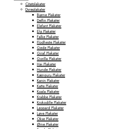
Citatplakater
Dyreplakater
Bjørne Plakater
Delfin Plakater
Elefant Plakater
Elg Plakater
Falke Plakater
Flodheste Plakater
Gede Plakater
Giraf Plakater
Gorilla Plakater
Haj Plakater
Hunde Plakater
Kænguru Plakater
Kanin Plakater
Katte Plakater
Koala Plakater
Krabbe Plakater
Krokodille Plakater
Leopard Plakater
Løve Plakater
Okse Plakater
Ørne Plakater