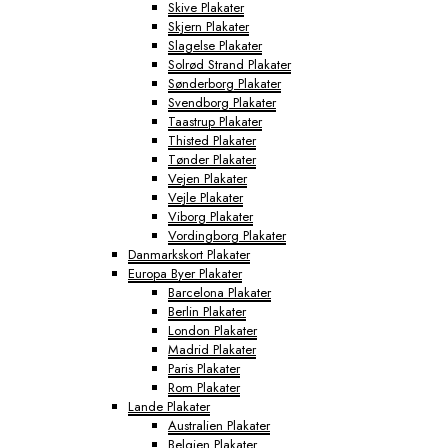
Skive Plakater
Skjern Plakater
Slagelse Plakater
Solrød Strand Plakater
Sønderborg Plakater
Svendborg Plakater
Taastrup Plakater
Thisted Plakater
Tønder Plakater
Vejen Plakater
Vejle Plakater
Viborg Plakater
Vordingborg Plakater
Danmarkskort Plakater
Europa Byer Plakater
Barcelona Plakater
Berlin Plakater
London Plakater
Madrid Plakater
Paris Plakater
Rom Plakater
Lande Plakater
Australien Plakater
Belgien Plakater