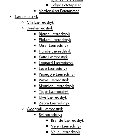
Tokyo Fototapeter
Verdenskort Fototapeter
Lærredstryk
CitatLærredstryk
Dyrelærredstryk
Bjørne Lærredstryk
Elefant Lærredstryk
Giraf Lærredstryk
Hunde Lærredstryk
Katte Lærredstryk
Leopard Lærredstryk
Løve Lærredstryk
Papegøje Lærredstryk
Ræve Lærredstryk
Skorpion Lærredstryk
Tiger Lærredstryk
Ulve Lærredstryk
Zebra Lærredstryk
Geografi Lærredstryk
ByLærredstryk
Brande Lærredstryk
Vejen Lærredstryk
Vejle Lærredstryk