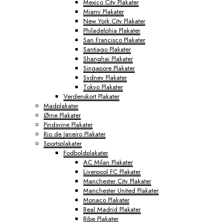
Mexico City Plakater
Miami Plakater
New York City Plakater
Philadelphia Plakater
San Francisco Plakater
Santiago Plakater
Shanghai Plakater
Singapore Plakater
Sydney Plakater
Tokyo Plakater
Verdenskort Plakater
Madplakater
Ørne Plakater
Pindsvine Plakater
Rio de Janeiro Plakater
Sportsplakater
Fodboldplakater
AC Milan Plakater
Liverpool FC Plakater
Manchester City Plakater
Manchester United Plakater
Monaco Plakater
Real Madrid Plakater
Ribe Plakater