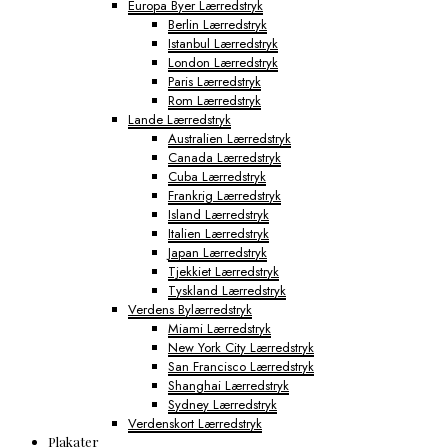
Europa Byer Lærredstryk
Berlin Lærredstryk
Istanbul Lærredstryk
London Lærredstryk
Paris Lærredstryk
Rom Lærredstryk
Lande Lærredstryk
Australien Lærredstryk
Canada Lærredstryk
Cuba Lærredstryk
Frankrig Lærredstryk
Island Lærredstryk
Italien Lærredstryk
Japan Lærredstryk
Tjekkiet Lærredstryk
Tyskland Lærredstryk
Verdens Bylærredstryk
Miami Lærredstryk
New York City Lærredstryk
San Francisco Lærredstryk
Shanghai Lærredstryk
Sydney Lærredstryk
Verdenskort Lærredstryk
Plakater