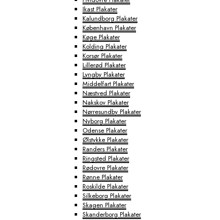
Ikast Plakater
Kalundborg Plakater
København Plakater
Køge Plakater
Kolding Plakater
Korsør Plakater
Lillerød Plakater
Lyngby Plakater
Middelfart Plakater
Næstved Plakater
Nakskov Plakater
Nørresundby Plakater
Nyborg Plakater
Odense Plakater
Ølstykke Plakater
Randers Plakater
Ringsted Plakater
Rødovre Plakater
Rønne Plakater
Roskilde Plakater
Silkeborg Plakater
Skagen Plakater
Skanderborg Plakater