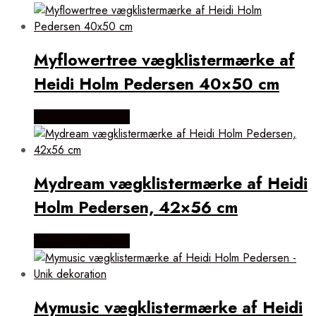
popularitet
Myflowertree vægklistermærke af
Heidi Holm Pedersen 40×50 cm
Købes Hos Illux.dk
Mydream vægklistermærke af Heidi
Holm Pedersen, 42×56 cm
Købes Hos Illux.dk
Mymusic vægklistermærke af Heidi