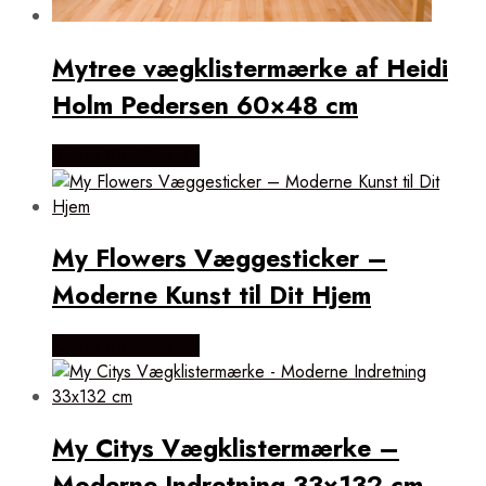
Mytree vægklistermærke af Heidi
Holm Pedersen 60×48 cm
Købes Hos Illux.dk
My Flowers Væggesticker –
Moderne Kunst til Dit Hjem
Købes Hos Illux.dk
My Citys Vægklistermærke –
Moderne Indretning 33×132 cm