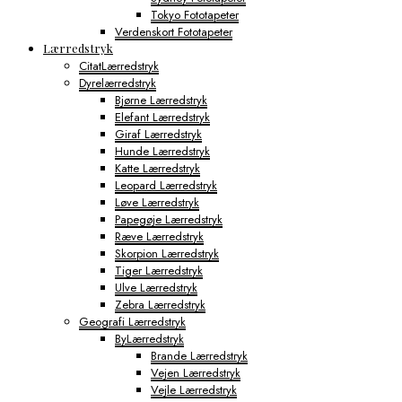
Tokyo Fototapeter
Verdenskort Fototapeter
Lærredstryk
CitatLærredstryk
Dyrelærredstryk
Bjørne Lærredstryk
Elefant Lærredstryk
Giraf Lærredstryk
Hunde Lærredstryk
Katte Lærredstryk
Leopard Lærredstryk
Løve Lærredstryk
Papegøje Lærredstryk
Ræve Lærredstryk
Skorpion Lærredstryk
Tiger Lærredstryk
Ulve Lærredstryk
Zebra Lærredstryk
Geografi Lærredstryk
ByLærredstryk
Brande Lærredstryk
Vejen Lærredstryk
Vejle Lærredstryk