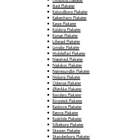
Ikast Plakater
Kalundborg Plakater
København Plakater
Køge Plakater
Kolding Plakater
Korsør Plakater
Lillerød Plakater
Lyngby Plakater
Middelfart Plakater
Næstved Plakater
Nakskov Plakater
Nørresundby Plakater
Nyborg Plakater
Odense Plakater
Ølstykke Plakater
Randers Plakater
Ringsted Plakater
Rødovre Plakater
Rønne Plakater
Roskilde Plakater
Silkeborg Plakater
Skagen Plakater
Skanderborg Plakater