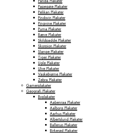
Panda Plakater
Papegøje Plakater
Pelikan Plakater
Pindsvin Plakater
Pingvine Plakater
Puma Plakater
Ræve Plakater
Skildpadde Plakater
Skorpion Plakater
Slange Plakater
Tiger Plakater
Ugle Plakater
Ulve Plakater
Vaskebjørne Plakater
Zebra Plakater
Gamerplakater
Geografi Plakater
Byplakater
Aabenraa Plakater
Aalborg Plakater
Aarhus Plakater
Albertslund Plakater
Ballerup Plakater
Birkerød Plakater