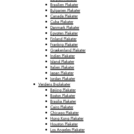
Brasilien Plakater
Bulgarien Plakater
Canada Plakater
Cuba Plakater
Danmark Plakater
Egypten Plakater
Finland Plakater
Frankrig Plakater
Grækenland Plakater
Indien Plakater
Island Plakater
Italien Plakater
Japan Plakater
Jordan Plakater
Verdens Byplakater
Beijing Plakater
Boston Plakater
Brasilia Plakater
Cairo Plakater
Chicago Plakater
Hong Kong Plakater
Houston Plakater
Los Angeles Plakater