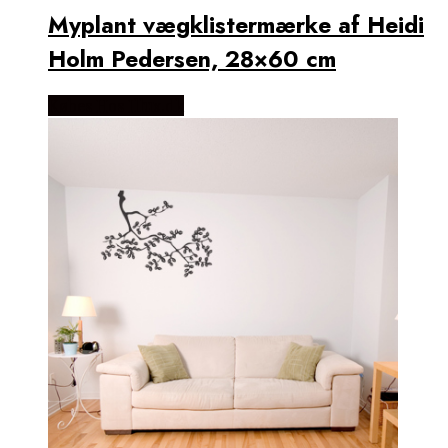
Myplant vægklistermærke af Heidi
Holm Pedersen, 28×60 cm
Købes Hos Illux.dk