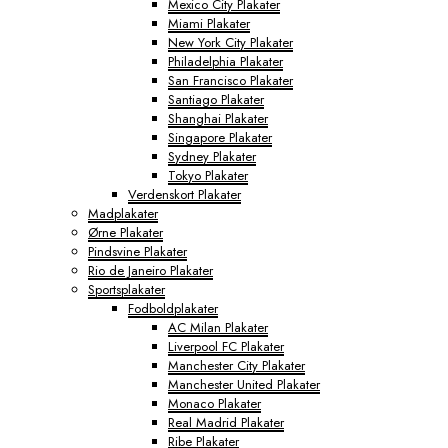
Mexico City Plakater
Miami Plakater
New York City Plakater
Philadelphia Plakater
San Francisco Plakater
Santiago Plakater
Shanghai Plakater
Singapore Plakater
Sydney Plakater
Tokyo Plakater
Verdenskort Plakater
Madplakater
Ørne Plakater
Pindsvine Plakater
Rio de Janeiro Plakater
Sportsplakater
Fodboldplakater
AC Milan Plakater
Liverpool FC Plakater
Manchester City Plakater
Manchester United Plakater
Monaco Plakater
Real Madrid Plakater
Ribe Plakater