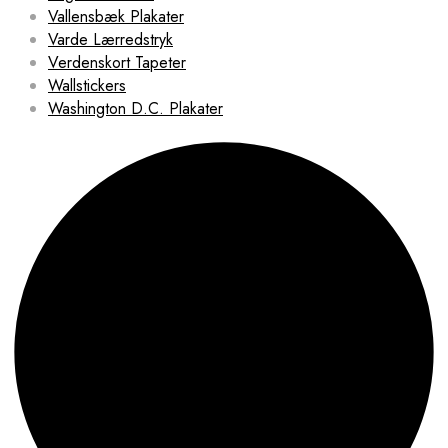
Vallensbæk Plakater
Varde Lærredstryk
Verdenskort Tapeter
Wallstickers
Washington D.C. Plakater