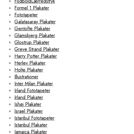
FodboldLærredstryk
Formel 1 Plakater
Fototapeter
Galatasaray Plakater
Gentofte Plakater
Glamsbjerg Plakater
Glostrup Plakater
Greve Strand Plakater
Harry Potter Plakater
Herlev Plakater
Holte Plakater
Illustrationer
Inter Milan Plakater
Irland Fototapeter
Irland Plakater
Ishøj Plakater
Israel Plakater
Istanbul Fototapeter
Istanbul Plakater
Jamaica Plakater