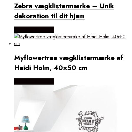
Zebra vægklistermærke – Unik
dekoration til dit hjem
Købes Hos Illux.dk
Myflowertree vægklistermærke af
Heidi Holm, 40×50 cm
Købes Hos Illux.dk