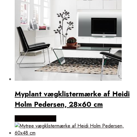
Myplant vægklistermærke af Heidi
Holm Pedersen, 28×60 cm
Købes Hos Illux.dk