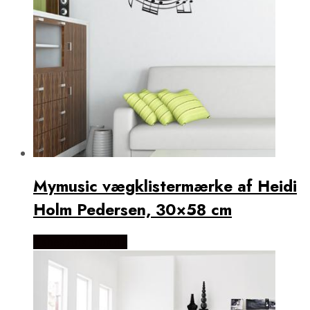
Mymusic vægklistermærke af Heidi
Holm Pedersen, 30×58 cm
Købes Hos Illux.dk