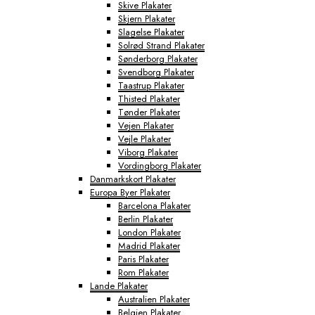
Skive Plakater
Skjern Plakater
Slagelse Plakater
Solrød Strand Plakater
Sønderborg Plakater
Svendborg Plakater
Taastrup Plakater
Thisted Plakater
Tønder Plakater
Vejen Plakater
Vejle Plakater
Viborg Plakater
Vordingborg Plakater
Danmarkskort Plakater
Europa Byer Plakater
Barcelona Plakater
Berlin Plakater
London Plakater
Madrid Plakater
Paris Plakater
Rom Plakater
Lande Plakater
Australien Plakater
Belgien Plakater