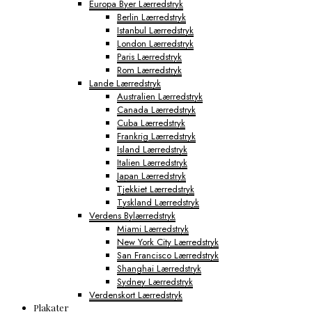
Europa Byer Lærredstryk
Berlin Lærredstryk
Istanbul Lærredstryk
London Lærredstryk
Paris Lærredstryk
Rom Lærredstryk
Lande Lærredstryk
Australien Lærredstryk
Canada Lærredstryk
Cuba Lærredstryk
Frankrig Lærredstryk
Island Lærredstryk
Italien Lærredstryk
Japan Lærredstryk
Tjekkiet Lærredstryk
Tyskland Lærredstryk
Verdens Bylærredstryk
Miami Lærredstryk
New York City Lærredstryk
San Francisco Lærredstryk
Shanghai Lærredstryk
Sydney Lærredstryk
Verdenskort Lærredstryk
Plakater