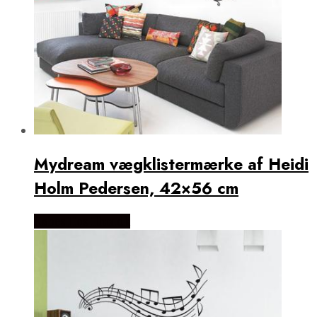
Mydream vægklistermærke af Heidi
Holm Pedersen, 42×56 cm
Købes Hos Illux.dk