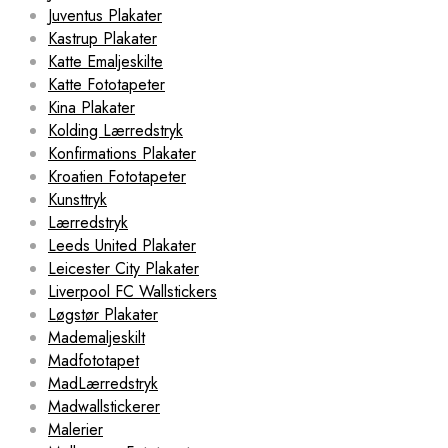
Juventus Plakater
Kastrup Plakater
Katte Emaljeskilte
Katte Fototapeter
Kina Plakater
Kolding Lærredstryk
Konfirmations Plakater
Kroatien Fototapeter
Kunsttryk
Lærredstryk
Leeds United Plakater
Leicester City Plakater
Liverpool FC Wallstickers
Løgstør Plakater
Mademaljeskilt
Madfototapet
MadLærredstryk
Madwallstickerer
Malerier