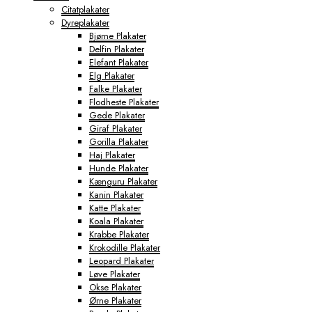
Citatplakater
Dyreplakater
Bjørne Plakater
Delfin Plakater
Elefant Plakater
Elg Plakater
Falke Plakater
Flodheste Plakater
Gede Plakater
Giraf Plakater
Gorilla Plakater
Haj Plakater
Hunde Plakater
Kænguru Plakater
Kanin Plakater
Katte Plakater
Koala Plakater
Krabbe Plakater
Krokodille Plakater
Leopard Plakater
Løve Plakater
Okse Plakater
Ørne Plakater