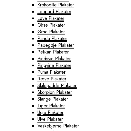
Krokodille Plakater
Leopard Plakater
Løve Plakater
Okse Plakater
Ørne Plakater
Panda Plakater
Papegøje Plakater
Pelikan Plakater
Pindsvin Plakater
Pingvine Plakater
Puma Plakater
Ræve Plakater
Skildpadde Plakater
Skorpion Plakater
Slange Plakater
Tiger Plakater
Ugle Plakater
Ulve Plakater
Vaskebjørne Plakater