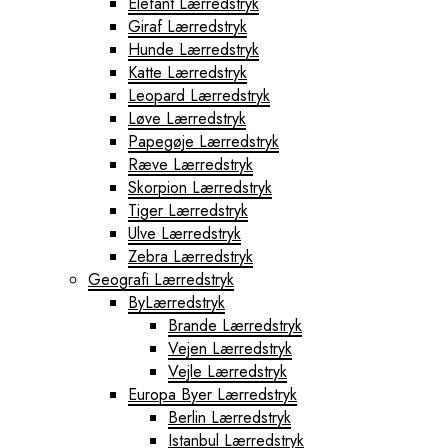
Elefant Lærredstryk
Giraf Lærredstryk
Hunde Lærredstryk
Katte Lærredstryk
Leopard Lærredstryk
Løve Lærredstryk
Papegøje Lærredstryk
Ræve Lærredstryk
Skorpion Lærredstryk
Tiger Lærredstryk
Ulve Lærredstryk
Zebra Lærredstryk
Geografi Lærredstryk
ByLærredstryk
Brande Lærredstryk
Vejen Lærredstryk
Vejle Lærredstryk
Europa Byer Lærredstryk
Berlin Lærredstryk
Istanbul Lærredstryk