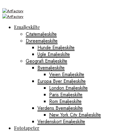
Emaljeskilte
Citatemaljeskilte
Dyreemaljeskilte
Hunde Emaljeskilte
Ugle Emaljeskilte
Geografi Emaljeskilte
Byemaljeskilte
Vejen Emaljeskilte
Europa Byer Emaljeskilte
London Emaljeskilte
Paris Emaljeskilte
Rom Emaljeskilte
Verdens Byemaljeskilte
New York City Emaljeskilte
Verdenskort Emaljeskilte
Fototapeter