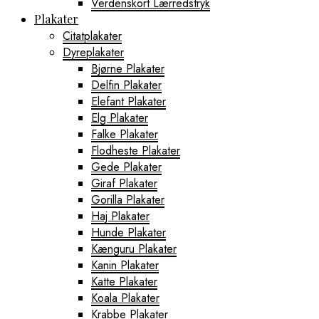
Verdenskort Lærredstryk
Plakater
Citatplakater
Dyreplakater
Bjørne Plakater
Delfin Plakater
Elefant Plakater
Elg Plakater
Falke Plakater
Flodheste Plakater
Gede Plakater
Giraf Plakater
Gorilla Plakater
Haj Plakater
Hunde Plakater
Kænguru Plakater
Kanin Plakater
Katte Plakater
Koala Plakater
Krabbe Plakater